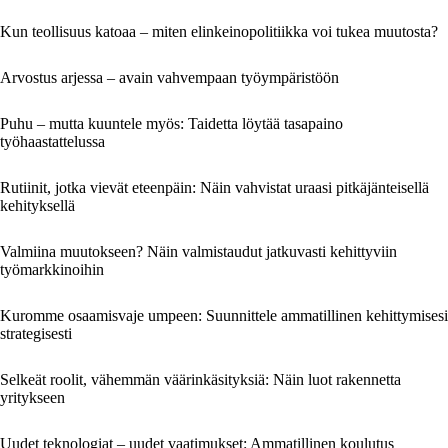
Kun teollisuus katoaa – miten elinkeinopolitiikka voi tukea muutosta?
Arvostus arjessa – avain vahvempaan työympäristöön
Puhu – mutta kuuntele myös: Taidetta löytää tasapaino
työhaastattelussa
Rutiinit, jotka vievät eteenpäin: Näin vahvistat uraasi pitkäjänteisellä
kehityksellä
Valmiina muutokseen? Näin valmistaudut jatkuvasti kehittyviin
työmarkkinoihin
Kuromme osaamisvaje umpeen: Suunnittele ammatillinen kehittymisesi
strategisesti
Selkeät roolit, vähemmän väärinkäsityksiä: Näin luot rakennetta
yritykseen
Uudet teknologiat – uudet vaatimukset: Ammatillinen koulutus