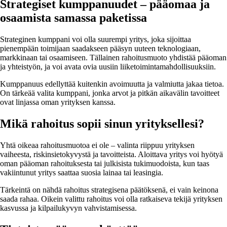
Strategiset kumppanuudet – pääomaa ja
osaamista samassa paketissa
Strateginen kumppani voi olla suurempi yritys, joka sijoittaa
pienempään toimijaan saadakseen pääsyn uuteen teknologiaan,
markkinaan tai osaamiseen. Tällainen rahoitusmuoto yhdistää pääoman
ja yhteistyön, ja voi avata ovia uusiin liiketoimintamahdollisuuksiin.
Kumppanuus edellyttää kuitenkin avoimuutta ja valmiutta jakaa tietoa.
On tärkeää valita kumppani, jonka arvot ja pitkän aikavälin tavoitteet
ovat linjassa oman yrityksen kanssa.
Mikä rahoitus sopii sinun yrityksellesi?
Yhtä oikeaa rahoitusmuotoa ei ole – valinta riippuu yrityksen
vaiheesta, riskinsietokyvystä ja tavoitteista. Aloittava yritys voi hyötyä
oman pääoman rahoituksesta tai julkisista tukimuodoista, kun taas
vakiintunut yritys saattaa suosia lainaa tai leasingia.
Tärkeintä on nähdä rahoitus strategisena päätöksenä, ei vain keinona
saada rahaa. Oikein valittu rahoitus voi olla ratkaiseva tekijä yrityksen
kasvussa ja kilpailukyvyn vahvistamisessa.