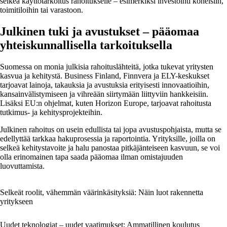
selkeä käyttötarkoitus rahoitukselle – esimerkiksi investointi koneisiin,
toimitiloihin tai varastoon.
Julkinen tuki ja avustukset – pääomaa
yhteiskunnallisella tarkoituksella
Suomessa on monia julkisia rahoituslähteitä, jotka tukevat yritysten
kasvua ja kehitystä. Business Finland, Finnvera ja ELY-keskukset
tarjoavat lainoja, takauksia ja avustuksia erityisesti innovaatioihin,
kansainvälistymiseen ja vihreään siirtymään liittyviin hankkeisiin.
Lisäksi EU:n ohjelmat, kuten Horizon Europe, tarjoavat rahoitusta
tutkimus- ja kehitysprojekteihin.
Julkinen rahoitus on usein edullista tai jopa avustuspohjaista, mutta se
edellyttää tarkkaa hakuprosessia ja raportointia. Yrityksille, joilla on
selkeä kehitystavoite ja halu panostaa pitkäjänteiseen kasvuun, se voi
olla erinomainen tapa saada pääomaa ilman omistajuuden
luovuttamista.
Selkeät roolit, vähemmän väärinkäsityksiä: Näin luot rakennetta
yritykseen
Uudet teknologiat – uudet vaatimukset: Ammatillinen koulutus