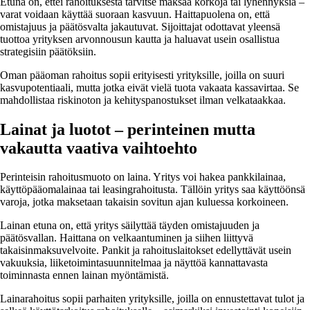
Etuna on, ettei rahoituksesta tarvitse maksaa korkoja tai lyhennyksiä –
varat voidaan käyttää suoraan kasvuun. Haittapuolena on, että
omistajuus ja päätösvalta jakautuvat. Sijoittajat odottavat yleensä
tuottoa yrityksen arvonnousun kautta ja haluavat usein osallistua
strategisiin päätöksiin.
Oman pääoman rahoitus sopii erityisesti yrityksille, joilla on suuri
kasvupotentiaali, mutta jotka eivät vielä tuota vakaata kassavirtaa. Se
mahdollistaa riskinoton ja kehityspanostukset ilman velkataakkaa.
Lainat ja luotot – perinteinen mutta
vakautta vaativa vaihtoehto
Perinteisin rahoitusmuoto on laina. Yritys voi hakea pankkilainaa,
käyttöpääomalainaa tai leasingrahoitusta. Tällöin yritys saa käyttöönsä
varoja, jotka maksetaan takaisin sovitun ajan kuluessa korkoineen.
Lainan etuna on, että yritys säilyttää täyden omistajuuden ja
päätösvallan. Haittana on velkaantuminen ja siihen liittyvä
takaisinmaksuvelvoite. Pankit ja rahoituslaitokset edellyttävät usein
vakuuksia, liiketoimintasuunnitelmaa ja näyttöä kannattavasta
toiminnasta ennen lainan myöntämistä.
Lainarahoitus sopii parhaiten yrityksille, joilla on ennustettavat tulot ja