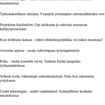
muutoksessa
Tarkoituksellinen rahoitus: Ymmärrä yleisimpien rahoituslähteiden erot
Projektista käytäntöön: Opi tuloksista ja vahvista seuraavaa
kehitysprosessiasi
Kun teollisuus katoaa – miten elinkeinopolitiikka voi tukea muutosta?
Arvostus arjessa – avain vahvempaan työympäristöön
Puhu – mutta kuuntele myös: Taidetta löytää tasapaino
työhaastattelussa
Selkeät roolit, vähemmän väärinkäsityksiä: Näin luot rakennetta
yritykseen
Uudet teknologiat – uudet vaatimukset: Ammatillinen koulutus
muutoksessa