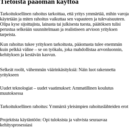
Tietoista pääoman käyttöä
Tarkoituksellinen rahoitus tarkoittaa, että yritys ymmärtää, mihin varoja
käytetään ja miten rahoitus vaikuttaa sen vapauteen ja tulevaisuuteen.
Olipa kyse sijoittajista, lainasta tai julkisesta tuesta, päätöksen tulisi
perustua selkeään suunnitelmaan ja realistiseen arvioon yrityksen
tarpeista.
Kun rahoitus tukee yrityksen tarkoitusta, pääomasta tulee enemmän
kuin pelkkä väline – se on työkalu, joka mahdollistaa arvonluonnin,
kehityksen ja kestävän kasvun.
Selkeät roolit, vähemmän väärinkäsityksiä: Näin luot rakennetta
yritykseen
Uudet teknologiat – uudet vaatimukset: Ammatillinen koulutus
muutoksessa
Tarkoituksellinen rahoitus: Ymmärrä yleisimpien rahoituslähteiden erot
Projektista käytäntöön: Opi tuloksista ja vahvista seuraavaa
kehitysprosessiasi