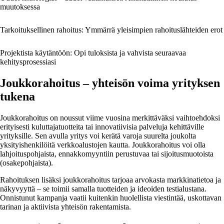
muutoksessa
Tarkoituksellinen rahoitus: Ymmärrä yleisimpien rahoituslähteiden erot
Projektista käytäntöön: Opi tuloksista ja vahvista seuraavaa
kehitysprosessiasi
Joukkorahoitus – yhteisön voima yrityksen
tukena
Joukkorahoitus on noussut viime vuosina merkittäväksi vaihtoehdoksi
erityisesti kuluttajatuotteita tai innovatiivisia palveluja kehittäville
yrityksille. Sen avulla yritys voi kerätä varoja suurelta joukolta
yksityishenkilöitä verkkoalustojen kautta. Joukkorahoitus voi olla
lahjoituspohjaista, ennakkomyyntiin perustuvaa tai sijoitusmuotoista
(osakepohjaista).
Rahoituksen lisäksi joukkorahoitus tarjoaa arvokasta markkinatietoa ja
näkyvyyttä – se toimii samalla tuotteiden ja ideoiden testialustana.
Onnistunut kampanja vaatii kuitenkin huolellista viestintää, uskottavan
tarinan ja aktiivista yhteisön rakentamista.