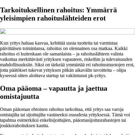
Tarkoituksellinen rahoitus: Ymmärrä
yleisimpien rahoituslähteiden erot
Kun yritys haluaa kasvaa, kehittää uusia tuotteita tai varmistaa
päivittäisen toimintansa, rahoitus on olennainen osa matkaa. Kaikki
rahoitus ei kuitenkaan ole samanlaista – ja rahoituslähteen valinta
vaikuttaa merkittävästi yrityksen vapauteen, riskeihin ja tulevaisuuden
mahdollisuuksiin. Siksi on tärkeää ymmärtää eri rahoitusmuotojen erot,
jotta päätökset tukevat yrityksen pitkän aikavälin tavoitteita – olipa
kyseessä sitten aloittava startup tai vakiintunut pk-yritys.
Oma pääoma – vapautta ja jaettua
omistajuutta
Oman pääoman ehtoinen rahoitus tarkoittaa, että yritys saa varoja
omistajilta tai sijoittajilta vastineeksi osuudesta yrityksessä. Tämä voi
tapahtua esimerkiksi enkelisijoittajien, pääomasijoitusrahastojen tai
joukkorahoituksen kautta.