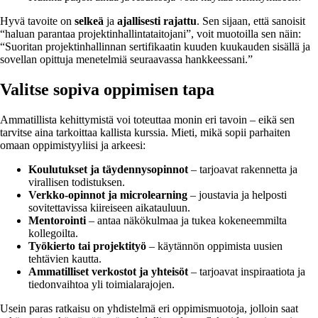
Hyvä tavoite on
selkeä
ja
ajallisesti rajattu
. Sen sijaan, että sanoisit
“haluan parantaa projektinhallintataitojani”, voit muotoilla sen näin:
“Suoritan projektinhallinnan sertifikaatin kuuden kuukauden sisällä ja
sovellan opittuja menetelmiä seuraavassa hankkeessani.”
Valitse sopiva oppimisen tapa
Ammatillista kehittymistä voi toteuttaa monin eri tavoin – eikä sen
tarvitse aina tarkoittaa kallista kurssia. Mieti, mikä sopii parhaiten
omaan oppimistyyliisi ja arkeesi:
Koulutukset ja täydennysopinnot
– tarjoavat rakennetta ja
virallisen todistuksen.
Verkko-opinnot ja microlearning
– joustavia ja helposti
sovitettavissa kiireiseen aikatauluun.
Mentorointi
– antaa näkökulmaa ja tukea kokeneemmilta
kollegoilta.
Työkierto tai projektityö
– käytännön oppimista uusien
tehtävien kautta.
Ammatilliset verkostot ja yhteisöt
– tarjoavat inspiraatiota ja
tiedonvaihtoa yli toimialarajojen.
Usein paras ratkaisu on yhdistelmä eri oppimismuotoja, jolloin saat