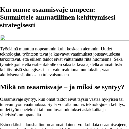
Kuromme osaamisvaje umpeen:
Suunnittele ammatillinen kehittymisesi
strategisesti
Työelämä muuttuu nopeammin kuin koskaan aiemmin. Uudet
teknologiat, työnteon tavat ja kasvavat vaatimukset joustavuudesta
tarkoittavat, että eilisen taidot eivät välttämättä riitä huomenna. Sekä
työntekijöille että esihenkilöille on siksi tärkeää ajatella ammatillista
kehittymistä strategisesti – ei vain reaktiona muutoksiin, vaan
aktiivisena sijoituksena tulevaisuuteen.
Mikä on osaamisvaje – ja miksi se syntyy?
Osaamisvaje syntyy, kun omat taidot eivät täysin vastaa nykyisen tai
tulevan työn vaatimuksia. Syitä voi olla monia: teknologinen kehitys,
uudet työmenetelmät tai muuttuvat odotukset asiakkailta ja
yhteistyökumppaneilta.
Esimerkiksi taloushallinnon ammattilainen voi kohdata osaamisvajeen,