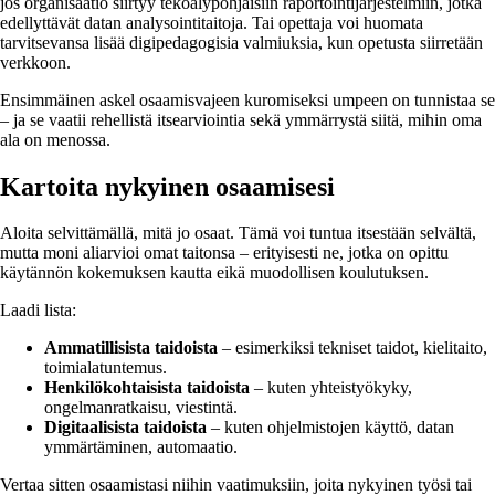
jos organisaatio siirtyy tekoälypohjaisiin raportointijärjestelmiin, jotka
edellyttävät datan analysointitaitoja. Tai opettaja voi huomata
tarvitsevansa lisää digipedagogisia valmiuksia, kun opetusta siirretään
verkkoon.
Ensimmäinen askel osaamisvajeen kuromiseksi umpeen on tunnistaa se
– ja se vaatii rehellistä itsearviointia sekä ymmärrystä siitä, mihin oma
ala on menossa.
Kartoita nykyinen osaamisesi
Aloita selvittämällä, mitä jo osaat. Tämä voi tuntua itsestään selvältä,
mutta moni aliarvioi omat taitonsa – erityisesti ne, jotka on opittu
käytännön kokemuksen kautta eikä muodollisen koulutuksen.
Laadi lista:
Ammatillisista taidoista
– esimerkiksi tekniset taidot, kielitaito,
toimialatuntemus.
Henkilökohtaisista taidoista
– kuten yhteistyökyky,
ongelmanratkaisu, viestintä.
Digitaalisista taidoista
– kuten ohjelmistojen käyttö, datan
ymmärtäminen, automaatio.
Vertaa sitten osaamistasi niihin vaatimuksiin, joita nykyinen työsi tai