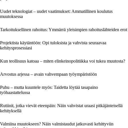
Uudet teknologiat – uudet vaatimukset: Ammatillinen koulutus
muutoksessa
Tarkoituksellinen rahoitus: Ymmärrä yleisimpien rahoituslähteiden erot
Projektista käytäntöön: Opi tuloksista ja vahvista seuraavaa
kehitysprosessiasi
Kun teollisuus katoaa – miten elinkeinopolitiikka voi tukea muutosta?
Arvostus arjessa – avain vahvempaan työympäristöön
Puhu – mutta kuuntele myös: Taidetta löytää tasapaino
työhaastattelussa
Rutiinit, jotka vievät eteenpäin: Näin vahvistat uraasi pitkäjänteisellä
kehityksellä
Valmiina muutokseen? Näin valmistaudut jatkuvasti kehittyviin