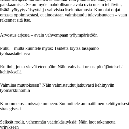
paikkaamista. Se on myös mahdollisuus avata ovia uusiin tehtäviin,
lisätä työtyytyväisyyttä ja vahvistaa itseluottamusta. Kun otat ohjat
omasta oppimisestasi, et ainoastaan valmistaudu tulevaisuuteen – vaan
rakennat sitä itse.
Arvostus arjessa – avain vahvempaan työympäristöön
Puhu – mutta kuuntele myös: Taidetta löytää tasapaino
työhaastattelussa
Rutiinit, jotka vievät eteenpäin: Näin vahvistat uraasi pitkäjänteisellä
kehityksellä
Valmiina muutokseen? Näin valmistaudut jatkuvasti kehittyviin
työmarkkinoihin
Kuromme osaamisvaje umpeen: Suunnittele ammatillinen kehittymisesi
strategisesti
Selkeät roolit, vähemmän väärinkäsityksiä: Näin luot rakennetta
yritykseen