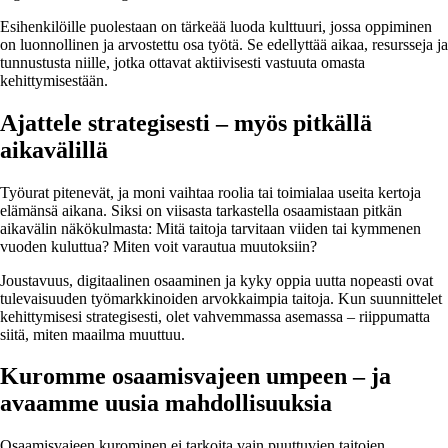
Esihenkilöille puolestaan on tärkeää luoda kulttuuri, jossa oppiminen
on luonnollinen ja arvostettu osa työtä. Se edellyttää aikaa, resursseja ja
tunnustusta niille, jotka ottavat aktiivisesti vastuuta omasta
kehittymisestään.
Ajattele strategisesti – myös pitkällä
aikavälillä
Työurat pitenevät, ja moni vaihtaa roolia tai toimialaa useita kertoja
elämänsä aikana. Siksi on viisasta tarkastella osaamistaan pitkän
aikavälin näkökulmasta: Mitä taitoja tarvitaan viiden tai kymmenen
vuoden kuluttua? Miten voit varautua muutoksiin?
Joustavuus, digitaalinen osaaminen ja kyky oppia uutta nopeasti ovat
tulevaisuuden työmarkkinoiden arvokkaimpia taitoja. Kun suunnittelet
kehittymisesi strategisesti, olet vahvemmassa asemassa – riippumatta
siitä, miten maailma muuttuu.
Kuromme osaamisvajeen umpeen – ja
avaamme uusia mahdollisuuksia
Osaamisvajeen kurominen ei tarkoita vain puuttuvien taitojen