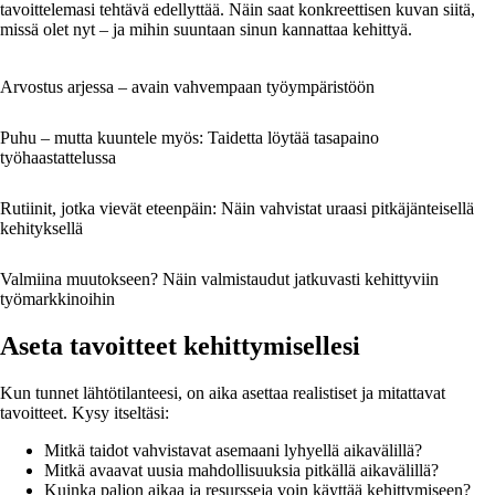
tavoittelemasi tehtävä edellyttää. Näin saat konkreettisen kuvan siitä,
missä olet nyt – ja mihin suuntaan sinun kannattaa kehittyä.
Arvostus arjessa – avain vahvempaan työympäristöön
Puhu – mutta kuuntele myös: Taidetta löytää tasapaino
työhaastattelussa
Rutiinit, jotka vievät eteenpäin: Näin vahvistat uraasi pitkäjänteisellä
kehityksellä
Valmiina muutokseen? Näin valmistaudut jatkuvasti kehittyviin
työmarkkinoihin
Aseta tavoitteet kehittymisellesi
Kun tunnet lähtötilanteesi, on aika asettaa realistiset ja mitattavat
tavoitteet. Kysy itseltäsi:
Mitkä taidot vahvistavat asemaani lyhyellä aikavälillä?
Mitkä avaavat uusia mahdollisuuksia pitkällä aikavälillä?
Kuinka paljon aikaa ja resursseja voin käyttää kehittymiseen?