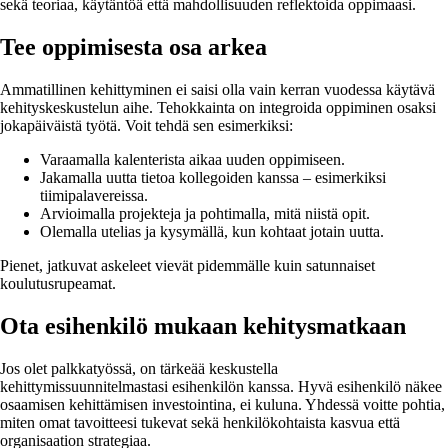
sekä teoriaa, käytäntöä että mahdollisuuden reflektoida oppimaasi.
Tee oppimisesta osa arkea
Ammatillinen kehittyminen ei saisi olla vain kerran vuodessa käytävä
kehityskeskustelun aihe. Tehokkainta on integroida oppiminen osaksi
jokapäiväistä työtä. Voit tehdä sen esimerkiksi:
Varaamalla kalenterista aikaa uuden oppimiseen.
Jakamalla uutta tietoa kollegoiden kanssa – esimerkiksi
tiimipalavereissa.
Arvioimalla projekteja ja pohtimalla, mitä niistä opit.
Olemalla utelias ja kysymällä, kun kohtaat jotain uutta.
Pienet, jatkuvat askeleet vievät pidemmälle kuin satunnaiset
koulutusrupeamat.
Ota esihenkilö mukaan kehitysmatkaan
Jos olet palkkatyössä, on tärkeää keskustella
kehittymissuunnitelmastasi esihenkilön kanssa. Hyvä esihenkilö näkee
osaamisen kehittämisen investointina, ei kuluna. Yhdessä voitte pohtia,
miten omat tavoitteesi tukevat sekä henkilökohtaista kasvua että
organisaation strategiaa.