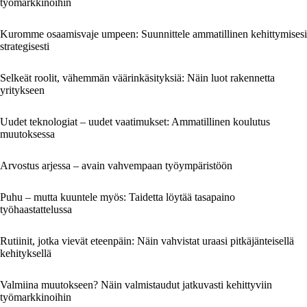
työmarkkinoihin
Kuromme osaamisvaje umpeen: Suunnittele ammatillinen kehittymisesi
strategisesti
Selkeät roolit, vähemmän väärinkäsityksiä: Näin luot rakennetta
yritykseen
Uudet teknologiat – uudet vaatimukset: Ammatillinen koulutus
muutoksessa
Arvostus arjessa – avain vahvempaan työympäristöön
Puhu – mutta kuuntele myös: Taidetta löytää tasapaino
työhaastattelussa
Rutiinit, jotka vievät eteenpäin: Näin vahvistat uraasi pitkäjänteisellä
kehityksellä
Valmiina muutokseen? Näin valmistaudut jatkuvasti kehittyviin
työmarkkinoihin