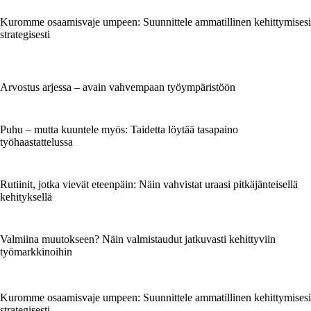
Kuromme osaamisvaje umpeen: Suunnittele ammatillinen kehittymisesi
strategisesti
Arvostus arjessa – avain vahvempaan työympäristöön
Puhu – mutta kuuntele myös: Taidetta löytää tasapaino
työhaastattelussa
Rutiinit, jotka vievät eteenpäin: Näin vahvistat uraasi pitkäjänteisellä
kehityksellä
Valmiina muutokseen? Näin valmistaudut jatkuvasti kehittyviin
työmarkkinoihin
Kuromme osaamisvaje umpeen: Suunnittele ammatillinen kehittymisesi
strategisesti