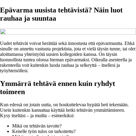
Epävarma uusista tehtävistä? Näin luot
rauhaa ja suuntaa
Uudet tehtävät voivat herättää sekä innostusta että epävarmuutta. Ehkä
sinulle on annettu vastuuta projektista, jota et vielä täysin tunne, tai olet
aloittamassa yhteistyötä uusien kollegoiden kanssa. On täysin
luonnollista tuntea olonsa hieman epävarmaksi. Oikealla asenteella ja
rakenteella voit kuitenkin luoda rauhaa ja selkeyttä – itsellesi ja
työyhteisöllesi.
Ymmärrä tehtävä ennen kuin ryhdyt
toimeen
Kun edessä on jotain uutta, on houkuttelevaa hypätä heti tekemään.
Usein kuitenkin kannattaa käyttää hetki tehtävän ymmärtämiseen.
Kysy itseltäsi – ja muilta – esimerkiksi:
Mikä on tehtävän tavoite?
Kenelle työn tulos on tarkoitettu?