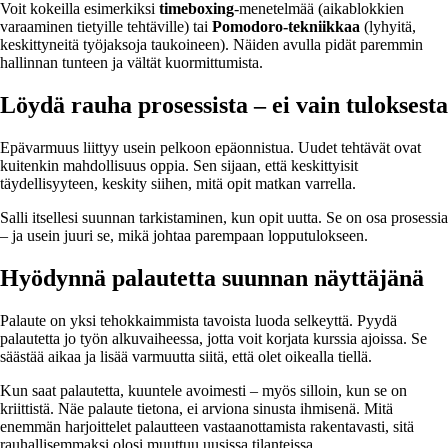
Voit kokeilla esimerkiksi
timeboxing
-menetelmää (aikablokkien
varaaminen tietyille tehtäville) tai
Pomodoro-tekniikkaa
(lyhyitä,
keskittyneitä työjaksoja taukoineen). Näiden avulla pidät paremmin
hallinnan tunteen ja vältät kuormittumista.
Löydä rauha prosessista – ei vain tuloksesta
Epävarmuus liittyy usein pelkoon epäonnistua. Uudet tehtävät ovat
kuitenkin mahdollisuus oppia. Sen sijaan, että keskittyisit
täydellisyyteen, keskity siihen, mitä opit matkan varrella.
Salli itsellesi suunnan tarkistaminen, kun opit uutta. Se on osa prosessia
– ja usein juuri se, mikä johtaa parempaan lopputulokseen.
Hyödynnä palautetta suunnan näyttäjänä
Palaute on yksi tehokkaimmista tavoista luoda selkeyttä. Pyydä
palautetta jo työn alkuvaiheessa, jotta voit korjata kurssia ajoissa. Se
säästää aikaa ja lisää varmuutta siitä, että olet oikealla tiellä.
Kun saat palautetta, kuuntele avoimesti – myös silloin, kun se on
kriittistä. Näe palaute tietona, ei arviona sinusta ihmisenä. Mitä
enemmän harjoittelet palautteen vastaanottamista rakentavasti, sitä
rauhallisemmaksi olosi muuttuu uusissa tilanteissa.