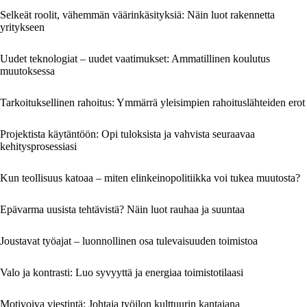
Selkeät roolit, vähemmän väärinkäsityksiä: Näin luot rakennetta
yritykseen
Uudet teknologiat – uudet vaatimukset: Ammatillinen koulutus
muutoksessa
Tarkoituksellinen rahoitus: Ymmärrä yleisimpien rahoituslähteiden erot
Projektista käytäntöön: Opi tuloksista ja vahvista seuraavaa
kehitysprosessiasi
Kun teollisuus katoaa – miten elinkeinopolitiikka voi tukea muutosta?
Epävarma uusista tehtävistä? Näin luot rauhaa ja suuntaa
Joustavat työajat – luonnollinen osa tulevaisuuden toimistoa
Valo ja kontrasti: Luo syvyyttä ja energiaa toimistotilaasi
Motivoiva viestintä: Johtaja työilon kulttuurin kantajana