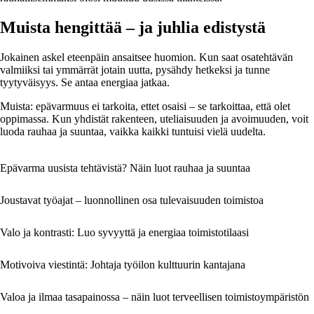
Muista hengittää – ja juhlia edistystä
Jokainen askel eteenpäin ansaitsee huomion. Kun saat osatehtävän
valmiiksi tai ymmärrät jotain uutta, pysähdy hetkeksi ja tunne
tyytyväisyys. Se antaa energiaa jatkaa.
Muista: epävarmuus ei tarkoita, ettet osaisi – se tarkoittaa, että olet
oppimassa. Kun yhdistät rakenteen, uteliaisuuden ja avoimuuden, voit
luoda rauhaa ja suuntaa, vaikka kaikki tuntuisi vielä uudelta.
Epävarma uusista tehtävistä? Näin luot rauhaa ja suuntaa
Joustavat työajat – luonnollinen osa tulevaisuuden toimistoa
Valo ja kontrasti: Luo syvyyttä ja energiaa toimistotilaasi
Motivoiva viestintä: Johtaja työilon kulttuurin kantajana
Valoa ja ilmaa tasapainossa – näin luot terveellisen toimistoympäristön