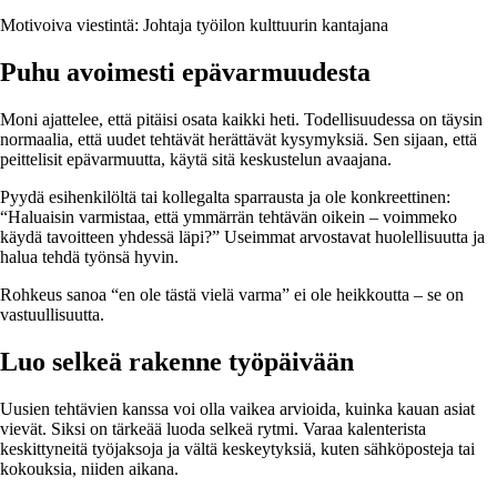
Motivoiva viestintä: Johtaja työilon kulttuurin kantajana
Puhu avoimesti epävarmuudesta
Moni ajattelee, että pitäisi osata kaikki heti. Todellisuudessa on täysin
normaalia, että uudet tehtävät herättävät kysymyksiä. Sen sijaan, että
peittelisit epävarmuutta, käytä sitä keskustelun avaajana.
Pyydä esihenkilöltä tai kollegalta sparrausta ja ole konkreettinen:
“Haluaisin varmistaa, että ymmärrän tehtävän oikein – voimmeko
käydä tavoitteen yhdessä läpi?” Useimmat arvostavat huolellisuutta ja
halua tehdä työnsä hyvin.
Rohkeus sanoa “en ole tästä vielä varma” ei ole heikkoutta – se on
vastuullisuutta.
Luo selkeä rakenne työpäivään
Uusien tehtävien kanssa voi olla vaikea arvioida, kuinka kauan asiat
vievät. Siksi on tärkeää luoda selkeä rytmi. Varaa kalenterista
keskittyneitä työjaksoja ja vältä keskeytyksiä, kuten sähköposteja tai
kokouksia, niiden aikana.