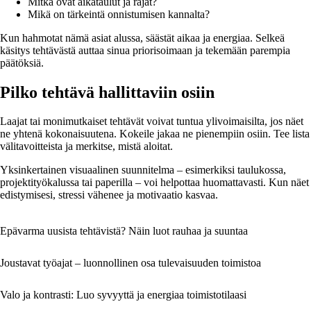
Mitkä ovat aikataulut ja rajat?
Mikä on tärkeintä onnistumisen kannalta?
Kun hahmotat nämä asiat alussa, säästät aikaa ja energiaa. Selkeä
käsitys tehtävästä auttaa sinua priorisoimaan ja tekemään parempia
päätöksiä.
Pilko tehtävä hallittaviin osiin
Laajat tai monimutkaiset tehtävät voivat tuntua ylivoimaisilta, jos näet
ne yhtenä kokonaisuutena. Kokeile jakaa ne pienempiin osiin. Tee lista
välitavoitteista ja merkitse, mistä aloitat.
Yksinkertainen visuaalinen suunnitelma – esimerkiksi taulukossa,
projektityökalussa tai paperilla – voi helpottaa huomattavasti. Kun näet
edistymisesi, stressi vähenee ja motivaatio kasvaa.
Epävarma uusista tehtävistä? Näin luot rauhaa ja suuntaa
Joustavat työajat – luonnollinen osa tulevaisuuden toimistoa
Valo ja kontrasti: Luo syvyyttä ja energiaa toimistotilaasi