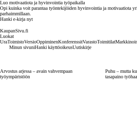
Luo motivaatiota ja hyvinvointia työpaikalla
Opi kuinka voit parantaa työntekijöiden hyvinvointia ja motivaatiota yrity
parhaimmillaan.
Hanki e-kirja nyt
KaupanSivu.fi
Luokat
Ura
Toimisto
Versio
Oppiminen
Konferenssit
Varasto
Toimitilat
Markkinoin
Minun sivuni
Hanki käyttöoikeus
Uutiskirje
Arvostus arjessa – avain vahvempaan
Puhu – mutta kuu
työympäristöön
tasapaino työhaa