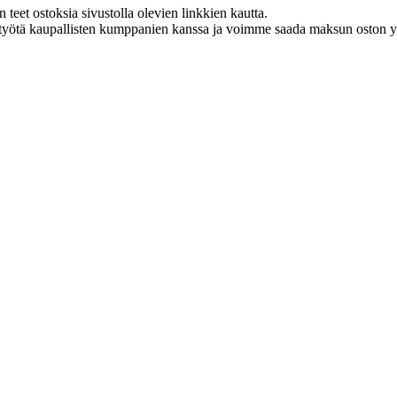
eet ostoksia sivustolla olevien linkkien kautta.
styötä kaupallisten kumppanien kanssa ja voimme saada maksun oston yh