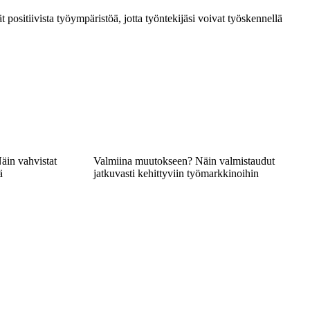
t positiivista työympäristöä, jotta työntekijäsi voivat työskennellä
Näin vahvistat
Valmiina muutokseen? Näin valmistaudut
ä
jatkuvasti kehittyviin työmarkkinoihin