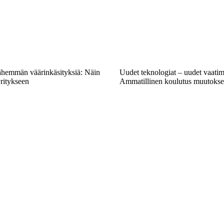
vähemmän väärinkäsityksiä: Näin
Uudet teknologiat – uudet vaatim
yritykseen
Ammatillinen koulutus muutokse