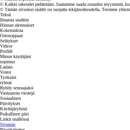
© Kaikki oikeudet pidätetään. Saatamme saada osuuden myynnistä, kun t
© Tämän sivuston sisältö on suojattu tekijänoikeudella. Teemme yhtei
Teksti
Ilmaista sisältöä
Hinnan alennukset
Kokemuksia
Ostosoppaat
Selitykset
Videot
Profiili
Minun käyttäjäni
sopimus
Ladata
Voitot
Työkalut
ryhmä
Ryhdy seuraajaksi
Vastaanota viestejä
Sosiaalinen
Päivitykset
Käyttäjäryhmä
Paikallinen piiri
Linkit sisällössä
Sivupuu
Blogikirjoitus