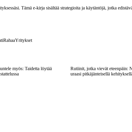
ksessäsi. Tämä e-kirja sisältää strategioita ja käytäntöjä, jotka edistävä
ti
Rahaa
Yritykset
ntele myös: Taidetta löytää
Rutiinit, jotka vievät eteenpäin: 
stattelussa
uraasi pitkäjänteisellä kehityksell