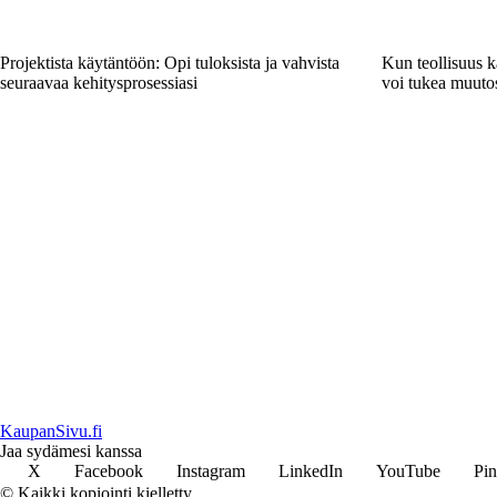
Projektista käytäntöön: Opi tuloksista ja vahvista
Kun teollisuus k
seuraavaa kehitysprosessiasi
voi tukea muuto
KaupanSivu.fi
Jaa sydämesi kanssa
X
Facebook
Instagram
LinkedIn
YouTube
Pin
© Kaikki kopiointi kielletty.