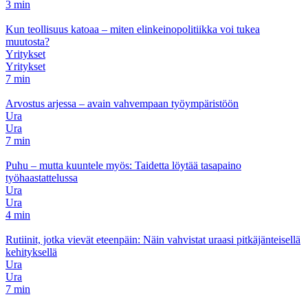
3 min
Kun teollisuus katoaa – miten elinkeinopolitiikka voi tukea
muutosta?
Yritykset
Yritykset
7 min
Arvostus arjessa – avain vahvempaan työympäristöön
Ura
Ura
7 min
Puhu – mutta kuuntele myös: Taidetta löytää tasapaino
työhaastattelussa
Ura
Ura
4 min
Rutiinit, jotka vievät eteenpäin: Näin vahvistat uraasi pitkäjänteisellä
kehityksellä
Ura
Ura
7 min