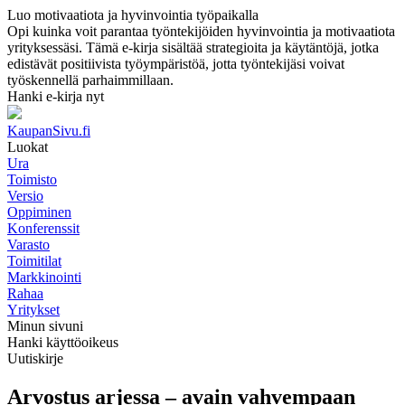
Luo motivaatiota ja hyvinvointia työpaikalla
Opi kuinka voit parantaa työntekijöiden hyvinvointia ja motivaatiota
yrityksessäsi. Tämä e-kirja sisältää strategioita ja käytäntöjä, jotka
edistävät positiivista työympäristöä, jotta työntekijäsi voivat
työskennellä parhaimmillaan.
Hanki e-kirja nyt
KaupanSivu.fi
Luokat
Ura
Toimisto
Versio
Oppiminen
Konferenssit
Varasto
Toimitilat
Markkinointi
Rahaa
Yritykset
Minun sivuni
Hanki käyttöoikeus
Uutiskirje
Arvostus arjessa – avain vahvempaan