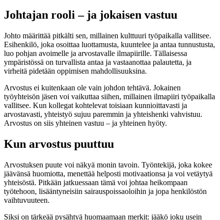
Johtajan rooli – ja jokaisen vastuu
Johto määrittää pitkälti sen, millainen kulttuuri työpaikalla vallitsee.
Esihenkilö, joka osoittaa luottamusta, kuuntelee ja antaa tunnustusta,
luo pohjan avoimelle ja arvostavalle ilmapiirille. Tällaisessa
ympäristössä on turvallista antaa ja vastaanottaa palautetta, ja
virheitä pidetään oppimisen mahdollisuuksina.
Arvostus ei kuitenkaan ole vain johdon tehtävä. Jokainen
työyhteisön jäsen voi vaikuttaa siihen, millainen ilmapiiri työpaikalla
vallitsee. Kun kollegat kohtelevat toisiaan kunnioittavasti ja
arvostavasti, yhteistyö sujuu paremmin ja yhteishenki vahvistuu.
Arvostus on siis yhteinen vastuu – ja yhteinen hyöty.
Kun arvostus puuttuu
Arvostuksen puute voi näkyä monin tavoin. Työntekijä, joka kokee
jäävänsä huomiotta, menettää helposti motivaationsa ja voi vetäytyä
yhteisöstä. Pitkään jatkuessaan tämä voi johtaa heikompaan
työtehoon, lisääntyneisiin sairauspoissaoloihin ja jopa henkilöstön
vaihtuvuuteen.
Siksi on tärkeää pysähtyä huomaamaan merkit: jääkö joku usein