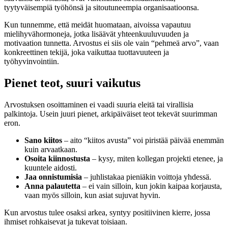
tyytyväisempiä työhönsä ja sitoutuneempia organisaatioonsa.
Kun tunnemme, että meidät huomataan, aivoissa vapautuu
mielihyvähormoneja, jotka lisäävät yhteenkuuluvuuden ja
motivaation tunnetta. Arvostus ei siis ole vain “pehmeä arvo”, vaan
konkreettinen tekijä, joka vaikuttaa tuottavuuteen ja
työhyvinvointiin.
Pienet teot, suuri vaikutus
Arvostuksen osoittaminen ei vaadi suuria eleitä tai virallisia
palkintoja. Usein juuri pienet, arkipäiväiset teot tekevät suurimman
eron.
Sano kiitos
– aito “kiitos avusta” voi piristää päivää enemmän
kuin arvaatkaan.
Osoita kiinnostusta
– kysy, miten kollegan projekti etenee, ja
kuuntele aidosti.
Jaa onnistumisia
– juhlistakaa pieniäkin voittoja yhdessä.
Anna palautetta
– ei vain silloin, kun jokin kaipaa korjausta,
vaan myös silloin, kun asiat sujuvat hyvin.
Kun arvostus tulee osaksi arkea, syntyy positiivinen kierre, jossa
ihmiset rohkaisevat ja tukevat toisiaan.