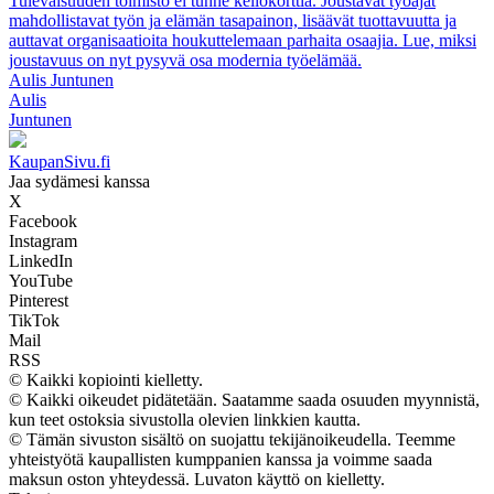
Tulevaisuuden toimisto ei tunne kellokorttia. Joustavat työajat
mahdollistavat työn ja elämän tasapainon, lisäävät tuottavuutta ja
auttavat organisaatioita houkuttelemaan parhaita osaajia. Lue, miksi
joustavuus on nyt pysyvä osa modernia työelämää.
Aulis Juntunen
Aulis
Juntunen
KaupanSivu.fi
Jaa sydämesi kanssa
X
Facebook
Instagram
LinkedIn
YouTube
Pinterest
TikTok
Mail
RSS
© Kaikki kopiointi kielletty.
© Kaikki oikeudet pidätetään. Saatamme saada osuuden myynnistä,
kun teet ostoksia sivustolla olevien linkkien kautta.
© Tämän sivuston sisältö on suojattu tekijänoikeudella. Teemme
yhteistyötä kaupallisten kumppanien kanssa ja voimme saada
maksun oston yhteydessä. Luvaton käyttö on kielletty.