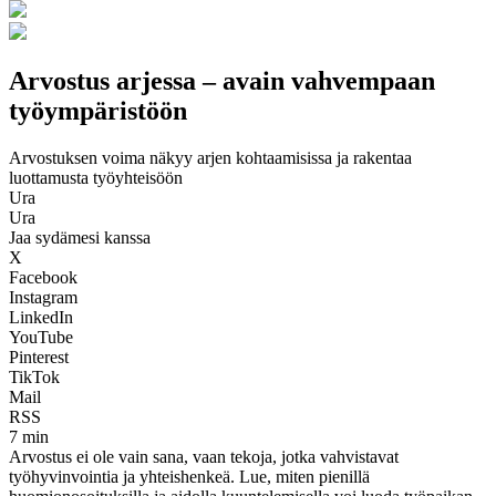
Arvostus arjessa – avain vahvempaan
työympäristöön
Arvostuksen voima näkyy arjen kohtaamisissa ja rakentaa
luottamusta työyhteisöön
Ura
Ura
Jaa sydämesi kanssa
X
Facebook
Instagram
LinkedIn
YouTube
Pinterest
TikTok
Mail
RSS
7 min
Arvostus ei ole vain sana, vaan tekoja, jotka vahvistavat
työhyvinvointia ja yhteishenkeä. Lue, miten pienillä