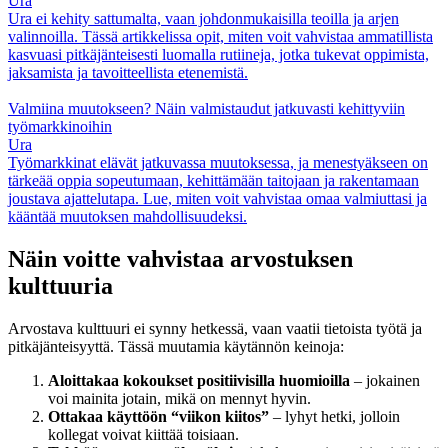
Ura
Ura ei kehity sattumalta, vaan johdonmukaisilla teoilla ja arjen
valinnoilla. Tässä artikkelissa opit, miten voit vahvistaa ammatillista
kasvuasi pitkäjänteisesti luomalla rutiineja, jotka tukevat oppimista,
jaksamista ja tavoitteellista etenemistä.
Valmiina muutokseen? Näin valmistaudut jatkuvasti kehittyviin
työmarkkinoihin
Ura
Työmarkkinat elävät jatkuvassa muutoksessa, ja menestyäkseen on
tärkeää oppia sopeutumaan, kehittämään taitojaan ja rakentamaan
joustava ajattelutapa. Lue, miten voit vahvistaa omaa valmiuttasi ja
kääntää muutoksen mahdollisuudeksi.
Näin voitte vahvistaa arvostuksen
kulttuuria
Arvostava kulttuuri ei synny hetkessä, vaan vaatii tietoista työtä ja
pitkäjänteisyyttä. Tässä muutamia käytännön keinoja:
Aloittakaa kokoukset positiivisilla huomioilla
– jokainen
voi mainita jotain, mikä on mennyt hyvin.
Ottakaa käyttöön “viikon kiitos”
– lyhyt hetki, jolloin
kollegat voivat kiittää toisiaan.