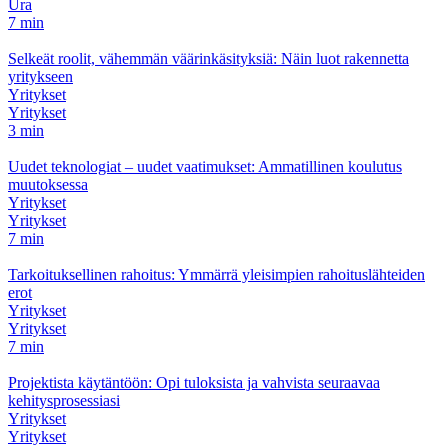
Ura
7 min
Selkeät roolit, vähemmän väärinkäsityksiä: Näin luot rakennetta
yritykseen
Yritykset
Yritykset
3 min
Uudet teknologiat – uudet vaatimukset: Ammatillinen koulutus
muutoksessa
Yritykset
Yritykset
7 min
Tarkoituksellinen rahoitus: Ymmärrä yleisimpien rahoituslähteiden
erot
Yritykset
Yritykset
7 min
Projektista käytäntöön: Opi tuloksista ja vahvista seuraavaa
kehitysprosessiasi
Yritykset
Yritykset