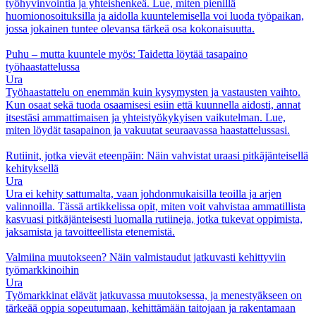
työhyvinvointia ja yhteishenkeä. Lue, miten pienillä
huomionosoituksilla ja aidolla kuuntelemisella voi luoda työpaikan,
jossa jokainen tuntee olevansa tärkeä osa kokonaisuutta.
Puhu – mutta kuuntele myös: Taidetta löytää tasapaino
työhaastattelussa
Ura
Työhaastattelu on enemmän kuin kysymysten ja vastausten vaihto.
Kun osaat sekä tuoda osaamisesi esiin että kuunnella aidosti, annat
itsestäsi ammattimaisen ja yhteistyökykyisen vaikutelman. Lue,
miten löydät tasapainon ja vakuutat seuraavassa haastattelussasi.
Rutiinit, jotka vievät eteenpäin: Näin vahvistat uraasi pitkäjänteisellä
kehityksellä
Ura
Ura ei kehity sattumalta, vaan johdonmukaisilla teoilla ja arjen
valinnoilla. Tässä artikkelissa opit, miten voit vahvistaa ammatillista
kasvuasi pitkäjänteisesti luomalla rutiineja, jotka tukevat oppimista,
jaksamista ja tavoitteellista etenemistä.
Valmiina muutokseen? Näin valmistaudut jatkuvasti kehittyviin
työmarkkinoihin
Ura
Työmarkkinat elävät jatkuvassa muutoksessa, ja menestyäkseen on
tärkeää oppia sopeutumaan, kehittämään taitojaan ja rakentamaan