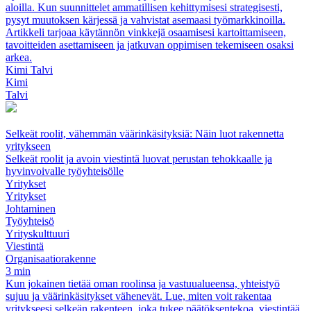
aloilla. Kun suunnittelet ammatillisen kehittymisesi strategisesti,
pysyt muutoksen kärjessä ja vahvistat asemaasi työmarkkinoilla.
Artikkeli tarjoaa käytännön vinkkejä osaamisesi kartoittamiseen,
tavoitteiden asettamiseen ja jatkuvan oppimisen tekemiseen osaksi
arkea.
Kimi Talvi
Kimi
Talvi
Selkeät roolit, vähemmän väärinkäsityksiä: Näin luot rakennetta
yritykseen
Selkeät roolit ja avoin viestintä luovat perustan tehokkaalle ja
hyvinvoivalle työyhteisölle
Yritykset
Yritykset
Johtaminen
Työyhteisö
Yrityskulttuuri
Viestintä
Organisaatiorakenne
3 min
Kun jokainen tietää oman roolinsa ja vastuualueensa, yhteistyö
sujuu ja väärinkäsitykset vähenevät. Lue, miten voit rakentaa
yritykseesi selkeän rakenteen, joka tukee päätöksentekoa, viestintää