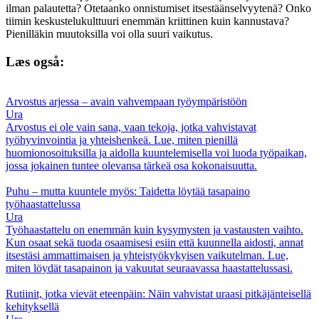
ilman palautetta? Otetaanko onnistumiset itsestäänselvyytenä? Onko
tiimin keskustelukulttuuri enemmän kriittinen kuin kannustava?
Pienilläkin muutoksilla voi olla suuri vaikutus.
Læs også:
Arvostus arjessa – avain vahvempaan työympäristöön
Ura
Arvostus ei ole vain sana, vaan tekoja, jotka vahvistavat
työhyvinvointia ja yhteishenkeä. Lue, miten pienillä
huomionosoituksilla ja aidolla kuuntelemisella voi luoda työpaikan,
jossa jokainen tuntee olevansa tärkeä osa kokonaisuutta.
Puhu – mutta kuuntele myös: Taidetta löytää tasapaino
työhaastattelussa
Ura
Työhaastattelu on enemmän kuin kysymysten ja vastausten vaihto.
Kun osaat sekä tuoda osaamisesi esiin että kuunnella aidosti, annat
itsestäsi ammattimaisen ja yhteistyökykyisen vaikutelman. Lue,
miten löydät tasapainon ja vakuutat seuraavassa haastattelussasi.
Rutiinit, jotka vievät eteenpäin: Näin vahvistat uraasi pitkäjänteisellä
kehityksellä