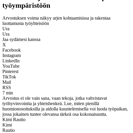
työympäristöön
Arvostuksen voima näkyy arjen kohtaamisissa ja rakentaa
luottamusta työyhteisöön
Ura
Ura
Jaa sydämesi kanssa
X
Facebook
Instagram
LinkedIn
YouTube
Pinterest
TikTok
Mail
RSS
7 min
Arvostus ei ole vain sana, vaan tekoja, jotka vahvistavat
työhyvinvointia ja yhteishenkeä. Lue, miten pienillä
huomionosoituksilla ja aidolla kuuntelemisella voi luoda työpaikan,
jossa jokainen tuntee olevansa tärkeä osa kokonaisuutta.
Kimi Rautio
Kimi
Rautio