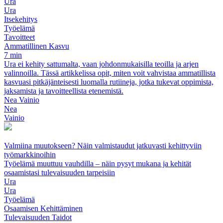
Ura
Ura
Itsekehitys
Työelämä
Tavoitteet
Ammatillinen Kasvu
7 min
Ura ei kehity sattumalta, vaan johdonmukaisilla teoilla ja arjen
valinnoilla. Tässä artikkelissa opit, miten voit vahvistaa ammatillista
kasvuasi pitkäjänteisesti luomalla rutiineja, jotka tukevat oppimista,
jaksamista ja tavoitteellista etenemistä.
Nea Vainio
Nea
Vainio
Valmiina muutokseen? Näin valmistaudut jatkuvasti kehittyviin
työmarkkinoihin
Työelämä muuttuu vauhdilla – näin pysyt mukana ja kehität
osaamistasi tulevaisuuden tarpeisiin
Ura
Ura
Työelämä
Osaamisen Kehittäminen
Tulevaisuuden Taidot