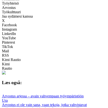
Työyhteisö
Arvostus
Työkulttuuri
Jaa sydämesi kanssa
X
Facebook
Instagram
LinkedIn
YouTube
Pinterest
TikTok
Mail
RSS
Kimi Rautio
Kimi
Rautio
Læs også:
Arvostus arjessa – avain vahvempaan työympäristöön
Ura
Arvostus ei ole vain sana, vaan tekoja, jotka vahvistavat