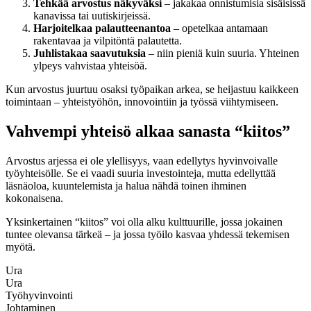
Tehkää arvostus näkyväksi
– jakakaa onnistumisia sisäisissä
kanavissa tai uutiskirjeissä.
Harjoitelkaa palautteenantoa
– opetelkaa antamaan
rakentavaa ja vilpitöntä palautetta.
Juhlistakaa saavutuksia
– niin pieniä kuin suuria. Yhteinen
ylpeys vahvistaa yhteisöä.
Kun arvostus juurtuu osaksi työpaikan arkea, se heijastuu kaikkeen
toimintaan – yhteistyöhön, innovointiin ja työssä viihtymiseen.
Vahvempi yhteisö alkaa sanasta “kiitos”
Arvostus arjessa ei ole ylellisyys, vaan edellytys hyvinvoivalle
työyhteisölle. Se ei vaadi suuria investointeja, mutta edellyttää
läsnäoloa, kuuntelemista ja halua nähdä toinen ihminen
kokonaisena.
Yksinkertainen “kiitos” voi olla alku kulttuurille, jossa jokainen
tuntee olevansa tärkeä – ja jossa työilo kasvaa yhdessä tekemisen
myötä.
Ura
Ura
Työhyvinvointi
Johtaminen