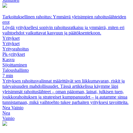
Juntunen
Tarkoituksellinen rahoitus: Ymmärrä yleisimpien rahoituslähteiden
erot
Löydä yrityksellesi sopivin rahoitusratkaisu ja ymmärrä, miten eri
vaihtoehdot vaikuttavat kasvuun ja päätöksentekoon.
Yritykset
Yritykset
Yritysrahoitus
Pk-yritykset
Kasvu
Sijoittaminen
Taloushallinto
7 min
Yrityksen rahoitusvalinnat määrittävät sen liikkumavaran, riskit ja
tulevaisuuden mahdollisuudet. Tässä artikkelissa käymme läpi
yleisimmät rahoituslähteet – oman pääoman, lainat, julkisen tuen,
joukkorahoituksen ja strategiset kumppanuudet – ja autamme sinua
tunnistamaan, mikä vaihtoehto tukee parhaiten yrityksesi tavoitteita.
Nea Vainio
Nea
Vainio