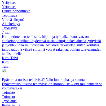
Yritykset
Yritykset
Elinkeinopolitiikka
Teollisuus
Vihreä siirtymä
Aluekehitys
Työllisyys
7 min
Kun perinteinen teollisuus hiipuu ja työpaikat katoavat, on
elinkeinopolitiikan löydettävä uusia keinoja tukea alueita, yrityksiä
ja työntekijöitä muutoksessa. Artikkeli tarkastelee, miten koulutus,
innovaatiot ja vihreä siirtymä voivat rakentaa pohjan tulevaisuuden
teollisuudelle.
Kimi Talvi
Kimi
Talvi
Epävarma uusista tehtävistä? Näin luot rauhaa ja suuntaa
Epävarmuus uusissa tehtävissä on luonnollista – opi muuttamaan se
voimavaraksi
Toimisto
Toimisto
Työelämä
Itsevarmuus