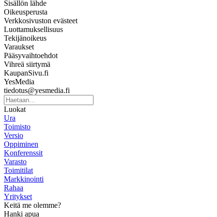
Sisällön lähde
Oikeusperusta
Verkkosivuston evästeet
Luottamuksellisuus
Tekijänoikeus
Varaukset
Pääsyvaihtoehdot
Vihreä siirtymä
KaupanSivu.fi
YesMedia
tiedotus@yesmedia.fi
Luokat
Ura
Toimisto
Versio
Oppiminen
Konferenssit
Varasto
Toimitilat
Markkinointi
Rahaa
Yritykset
Keitä me olemme?
Hanki apua