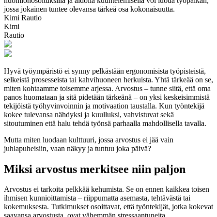
huomionosoituksilla ja aidolla kuuntelemisella voi luoda työpaikan,
jossa jokainen tuntee olevansa tärkeä osa kokonaisuutta.
Kimi Rautio
Kimi
Rautio
Hyvä työympäristö ei synny pelkästään ergonomisista työpisteistä,
selkeistä prosesseista tai kahvihuoneen herkuista. Yhtä tärkeää on se,
miten kohtaamme toisemme arjessa. Arvostus – tunne siitä, että oma
panos huomataan ja sitä pidetään tärkeänä – on yksi keskeisimmistä
tekijöistä työhyvinvoinnin ja motivaation taustalla. Kun työntekijä
kokee tulevansa nähdyksi ja kuulluksi, vahvistuvat sekä
sitoutuminen että halu tehdä työnsä parhaalla mahdollisella tavalla.
Mutta miten luodaan kulttuuri, jossa arvostus ei jää vain
juhlapuheisiin, vaan näkyy ja tuntuu joka päivä?
Miksi arvostus merkitsee niin paljon
Arvostus ei tarkoita pelkkää kehumista. Se on ennen kaikkea toisen
ihmisen kunnioittamista – riippumatta asemasta, tehtävästä tai
kokemuksesta. Tutkimukset osoittavat, että työntekijät, jotka kokevat
saavansa arvostusta, ovat vähemmän stressaantuneita,