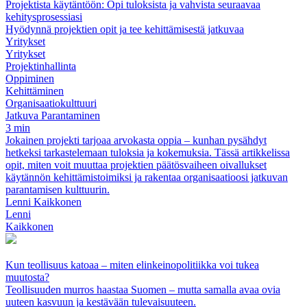
Projektista käytäntöön: Opi tuloksista ja vahvista seuraavaa
kehitysprosessiasi
Hyödynnä projektien opit ja tee kehittämisestä jatkuvaa
Yritykset
Yritykset
Projektinhallinta
Oppiminen
Kehittäminen
Organisaatiokulttuuri
Jatkuva Parantaminen
3 min
Jokainen projekti tarjoaa arvokasta oppia – kunhan pysähdyt
hetkeksi tarkastelemaan tuloksia ja kokemuksia. Tässä artikkelissa
opit, miten voit muuttaa projektien päätösvaiheen oivallukset
käytännön kehittämistoimiksi ja rakentaa organisaatioosi jatkuvan
parantamisen kulttuurin.
Lenni Kaikkonen
Lenni
Kaikkonen
Kun teollisuus katoaa – miten elinkeinopolitiikka voi tukea
muutosta?
Teollisuuden murros haastaa Suomen – mutta samalla avaa ovia
uuteen kasvuun ja kestävään tulevaisuuteen.