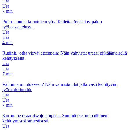
Ura
Ura
7 min
Puhu – mutta kuuntele myös: Taidetta löytää tasapaino
työhaastattelussa
Ura
Ura
4 min
Rutiinit, jotka vievät eteenpäin: Näin vahvistat uraasi pitkäjänteisellä
kehityksellä
Ura
Ura
7 min
Valmiina muutokseen? Näin valmistaudut jatkuvasti kehittyviin
työmarkkinoihin
Ura
Ura
7 min
Kuromme osaamisvaje umpeen: Suunnittele ammatillinen
kehittymisesi strategisesti
Ura