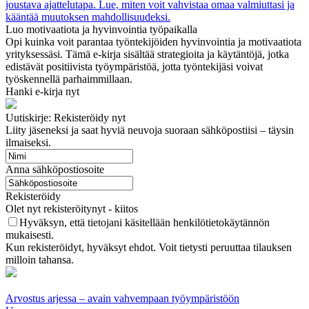
joustava ajattelutapa. Lue, miten voit vahvistaa omaa valmiuttasi ja
kääntää muutoksen mahdollisuudeksi.
Luo motivaatiota ja hyvinvointia työpaikalla
Opi kuinka voit parantaa työntekijöiden hyvinvointia ja motivaatiota
yrityksessäsi. Tämä e-kirja sisältää strategioita ja käytäntöjä, jotka
edistävät positiivista työympäristöä, jotta työntekijäsi voivat
työskennellä parhaimmillaan.
Hanki e-kirja nyt
Uutiskirje: Rekisteröidy nyt
Liity jäseneksi ja saat hyviä neuvoja suoraan sähköpostiisi – täysin
ilmaiseksi.
Anna sähköpostiosoite
Rekisteröidy
Olet nyt rekisteröitynyt - kiitos
Hyväksyn, että tietojani käsitellään henkilötietokäytännön
mukaisesti.
Kun rekisteröidyt, hyväksyt ehdot. Voit tietysti peruuttaa tilauksen
milloin tahansa.
Arvostus arjessa – avain vahvempaan työympäristöön