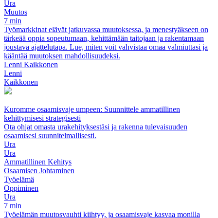
Ura
Muutos
7 min
Työmarkkinat elävät jatkuvassa muutoksessa, ja menestyäkseen on
tärkeää oppia sopeutumaan, kehittämään taitojaan ja rakentamaan
joustava ajattelutapa. Lue, miten voit vahvistaa omaa valmiuttasi ja
kääntää muutoksen mahdollisuudeksi.
Lenni Kaikkonen
Lenni
Kaikkonen
Kuromme osaamisvaje umpeen: Suunnittele ammatillinen
kehittymisesi strategisesti
Ota ohjat omasta urakehityksestäsi ja rakenna tulevaisuuden
osaamisesi suunnitelmallisesti.
Ura
Ura
Ammatillinen Kehitys
Osaamisen Johtaminen
Työelämä
Oppiminen
Ura
7 min
Työelämän muutosvauhti kiihtyy, ja osaamisvaje kasvaa monilla