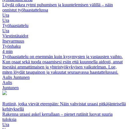
Löydä oikea rytmi puhumisen ja kuuntelemisen välillä – näin
onnistut työhaastattelussa
Ura
Ura
Työhaastattelu
Ura
Viestintätaidot
Itsevarmuus
Työnhaku
4 min
Työhaastattelu on enemmän kuin kysymysten ja vastausten vaihto.
Kun osaat sekä tuoda osaamisesi esiin että kuunnella aidosti, annat
itsestäsi ammattimaisen ja yhteistyökykyisen vaikutelman. Lue,
miten löydät tasapainon ja vakuutat seuraavassa haastattelussasi.
Aulis Juntunen
Aulis
Juntunen
Rutiinit, jotka vievät eteenpäin: Näin vahvistat uraasi pitkäjänteisellä
kehityksellä
Rakenna uraasi askel kerrallaan – pienet rutiinit luovat suuria
tuloksia
Ura