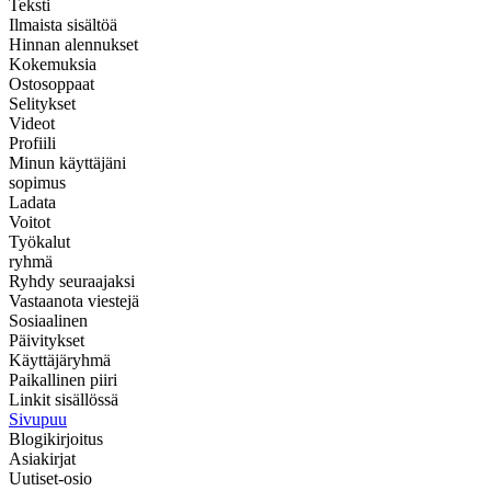
Teksti
Ilmaista sisältöä
Hinnan alennukset
Kokemuksia
Ostosoppaat
Selitykset
Videot
Profiili
Minun käyttäjäni
sopimus
Ladata
Voitot
Työkalut
ryhmä
Ryhdy seuraajaksi
Vastaanota viestejä
Sosiaalinen
Päivitykset
Käyttäjäryhmä
Paikallinen piiri
Linkit sisällössä
Sivupuu
Blogikirjoitus
Asiakirjat
Uutiset-osio