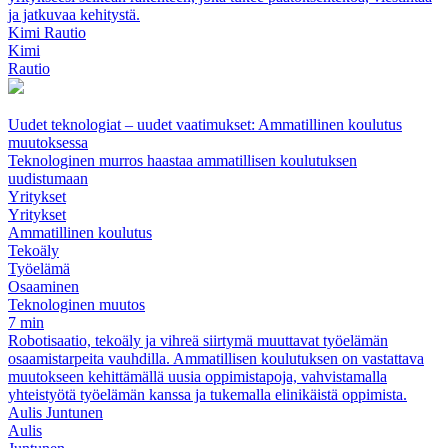
ja jatkuvaa kehitystä.
Kimi Rautio
Kimi
Rautio
Uudet teknologiat – uudet vaatimukset: Ammatillinen koulutus
muutoksessa
Teknologinen murros haastaa ammatillisen koulutuksen
uudistumaan
Yritykset
Yritykset
Ammatillinen koulutus
Tekoäly
Työelämä
Osaaminen
Teknologinen muutos
7 min
Robotisaatio, tekoäly ja vihreä siirtymä muuttavat työelämän
osaamistarpeita vauhdilla. Ammatillisen koulutuksen on vastattava
muutokseen kehittämällä uusia oppimistapoja, vahvistamalla
yhteistyötä työelämän kanssa ja tukemalla elinikäistä oppimista.
Aulis Juntunen
Aulis