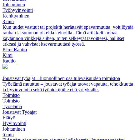
Johtaminen
Työhyvinvointi
Kehittyminen
3 min
Kun uudet vastuut tai projektit herättävät epävarmuutta, voit löytää
rauhan ja suunnan oikeilla keinoilla. Tämä artikkeli tarjoaa
käytännön vinkkejä siihen, miten selkeytät tavoitteesi, hallitset
arkeasi ja vahvistat itsevarmuuttasi työssä.
Kimi Rautio
Kimi
Rautio
Joustavat työajat – luonnollinen osa tulevaisuuden toimistoa
Työelämä muuttuu – joustavat työajat tuovat vapautta, tehokkuutta
ja hyvinvointia sekä työntekijöille että yrityksille.
Toimisto
Toimisto
Työelämä
Joustavat Työajat
Etätyö
Hyvinvointi
Johtaminen
6 min