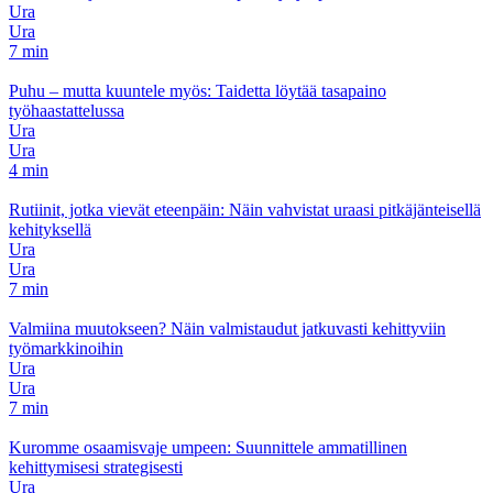
Ura
Ura
7 min
Puhu – mutta kuuntele myös: Taidetta löytää tasapaino
työhaastattelussa
Ura
Ura
4 min
Rutiinit, jotka vievät eteenpäin: Näin vahvistat uraasi pitkäjänteisellä
kehityksellä
Ura
Ura
7 min
Valmiina muutokseen? Näin valmistaudut jatkuvasti kehittyviin
työmarkkinoihin
Ura
Ura
7 min
Kuromme osaamisvaje umpeen: Suunnittele ammatillinen
kehittymisesi strategisesti
Ura