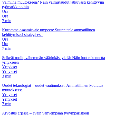
Valmiina muutokseen? Näin valmistaudut jatkuvasti kehittyviin
työmarkkinoihin
Ura
Ura
7 min
Kuromme osaamisvaje umpeen: Suunnittele ammatillinen
kehittymisesi strategisesti
Ura
Ura
7 min
Selkeät roolit, vähemmän väärinkäsityksiä: Näin luot rakennetta
yritykseen
Yritykset
Yritykset
3 min
Uudet teknologiat – uudet vaatimukset: Ammatillinen koulutus
muutoksessa
Yritykset
Yritykset
7 min
Arvostus arjessa – avain vahvempaan työympäristöön