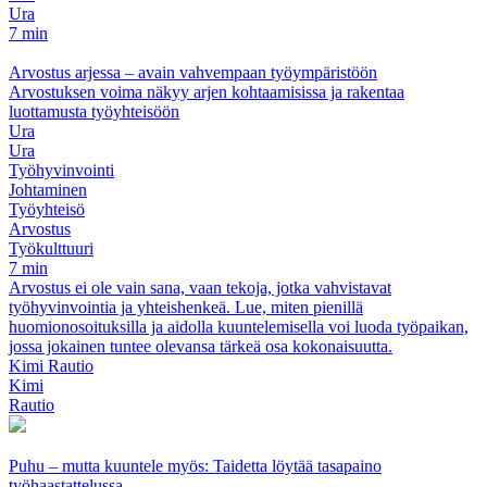
Ura
7 min
Arvostus arjessa – avain vahvempaan työympäristöön
Arvostuksen voima näkyy arjen kohtaamisissa ja rakentaa
luottamusta työyhteisöön
Ura
Ura
Työhyvinvointi
Johtaminen
Työyhteisö
Arvostus
Työkulttuuri
7 min
Arvostus ei ole vain sana, vaan tekoja, jotka vahvistavat
työhyvinvointia ja yhteishenkeä. Lue, miten pienillä
huomionosoituksilla ja aidolla kuuntelemisella voi luoda työpaikan,
jossa jokainen tuntee olevansa tärkeä osa kokonaisuutta.
Kimi Rautio
Kimi
Rautio
Puhu – mutta kuuntele myös: Taidetta löytää tasapaino
työhaastattelussa