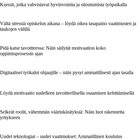
Kurssit, jotka vahvistavat hyvinvointia ja sitoutumista työpaikalla
Vältä stressiä opiskelun aikana – löydä oikea tasapaino vaatimusten ja
taukojen välillä
Pidä katse tavoitteessa: Näin säilytät motivaation koko
oppimisprosessin ajan
Digitaaliset työkalut ohjaajille – näin pysyt ammatillisesti ajan tasalla
Löydä motivaatio uudelleen tavoitteellisella osaamisen kehittämisellä
Selkeät roolit, vähemmän väärinkäsityksiä: Näin luot rakennetta
yritykseen
Uudet teknologiat – uudet vaatimukset: Ammatillinen koulutus