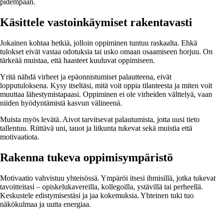
pidempään.
Käsittele vastoinkäymiset rakentavasti
Jokainen kohtaa hetkiä, jolloin oppiminen tuntuu raskaalta. Ehkä
tulokset eivät vastaa odotuksia tai usko omaan osaamiseen horjuu. On
tärkeää muistaa, että haasteet kuuluvat oppimiseen.
Yritä nähdä virheet ja epäonnistumiset palautteena, eivät
lopputuloksena. Kysy itseltäsi, mitä voit oppia tilanteesta ja miten voit
muuttaa lähestymistapaasi. Oppiminen ei ole virheiden välttelyä, vaan
niiden hyödyntämistä kasvun välineenä.
Muista myös levätä. Aivot tarvitsevat palautumista, jotta uusi tieto
tallentuu. Riittävä uni, tauot ja liikunta tukevat sekä muistia että
motivaatiota.
Rakenna tukeva oppimisympäristö
Motivaatio vahvistuu yhteisössä. Ympäröi itsesi ihmisillä, jotka tukevat
tavoitteitasi – opiskelukavereilla, kollegoilla, ystävillä tai perheellä.
Keskustele edistymisestäsi ja jaa kokemuksia. Yhteinen tuki tuo
näkökulmaa ja uutta energiaa.