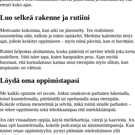
etenet koko ajan.
Luo selkeä rakenne ja rutiini
Motivaatio kukoistaa, kun arki on jäsennelty. Tee realistinen
suunnitelma siitä, milloin ja miten opiskelet. Merkitse kalenteriin tietyt
ajat, jolloin keskityt oppimiseen – myös niinä päivinä, kun ei huvittaisi.
Rutiini helpottaa aloittamista, koska päätöstä ei tarvitse tehdä joka kerta
uudelleen. Siitä tulee tapa, kuten hampaiden pesu. Ajan myötä
huomaat, että kurinalaisuus kantaa sinut eteenpäin myös silloin, kun
inspiraatio on vähissä.
Löydä oma oppimistapasi
Me kaikki opimme eri tavoin. Jotkut omaksuvat parhaiten lukemalla,
toiset kuuntelemalla, piirtämällä tai opettamalla asiaa eteenpäin.
Kokeile erilaisia menetelmiä ja selvitä, mikä toimii sinulle parhaiten –
se tekee oppimisesta sekä tehokkaampaa että mielekkäämpää.
Jos olet visuaalinen oppija, käytä miellekarttoja, värejä ja kaavioita. Jos
taas opit kuuntelemalla, kokeile podcasteja tai äänimuistiinpanoja. Kun
tunnet oman oppimistyylisi, pystyt pitämään mielenkiinnon yllä