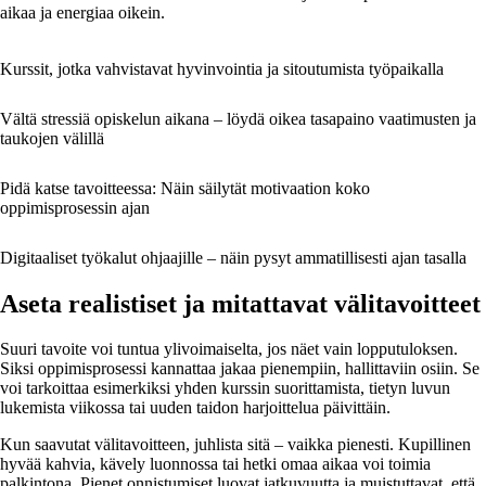
aikaa ja energiaa oikein.
Kurssit, jotka vahvistavat hyvinvointia ja sitoutumista työpaikalla
Vältä stressiä opiskelun aikana – löydä oikea tasapaino vaatimusten ja
taukojen välillä
Pidä katse tavoitteessa: Näin säilytät motivaation koko
oppimisprosessin ajan
Digitaaliset työkalut ohjaajille – näin pysyt ammatillisesti ajan tasalla
Aseta realistiset ja mitattavat välitavoitteet
Suuri tavoite voi tuntua ylivoimaiselta, jos näet vain lopputuloksen.
Siksi oppimisprosessi kannattaa jakaa pienempiin, hallittaviin osiin. Se
voi tarkoittaa esimerkiksi yhden kurssin suorittamista, tietyn luvun
lukemista viikossa tai uuden taidon harjoittelua päivittäin.
Kun saavutat välitavoitteen, juhlista sitä – vaikka pienesti. Kupillinen
hyvää kahvia, kävely luonnossa tai hetki omaa aikaa voi toimia
palkintona. Pienet onnistumiset luovat jatkuvuutta ja muistuttavat, että