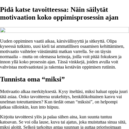
Pidä katse tavoitteessa: Näin säilytät
motivaation koko oppimisprosessin ajan
Uuden oppiminen vaatii aikaa, kärsivällisyyttä ja sitkeyttä. Olipa
kyseessä tutkinto, uusi kieli tai ammatillisen osaamisen kehittäminen,
motivaatio vaihtelee väistämättä matkan varrella. Se on täysin
normaalia – mutta on olemassa keinoja, joilla voit pitää fokuksen ja
innon yllä koko prosessin ajan. Tässä vinkkejä, joiden avulla voit
vahvistaa motivaatiotasi ja rakentaa kestävän oppimisen rutiinin.
Tunnista oma “miksi”
Motivaatio alkaa merkityksestä. Kysy itseltäsi, miksi haluat oppia juuri
tätä asiaa. Onko tavoitteena urakehitys, henkilökohtainen kasvu vai
unelman toteuttaminen? Kun tiedät oman “miksisi”, on helpompi
jatkaa silloinkin, kun into hiipuu.
Kirjoita tavoitteesi ylös ja palaa siihen aina, kun suunta tuntuu
katoavan. Se voi olla lause, kuva tai ajatus, joka muistuttaa sinua siitä,
miksi aloitit. Selkeä tarkoitus antaa suunnan ja auttaa priorisoimaan