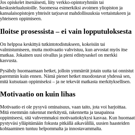
Jos opiskelet itsenäisesti, liity verkko-opintoryhmiin tai
keskustelualustoille. Suomessa esimerkiksi avoimen yliopiston ja
kansalaisopistojen yhteisöt tarjoavat mahdollisuuksia vertaistukeen ja
yhteiseen oppimiseen.
Iloitse prosessista – ei vain lopputuloksesta
On helppoa keskittyä tutkintotodistukseen, kokeisiin tai
valmistumiseen, mutta motivaatio vahvistuu, kun arvostat myös itse
matkaa. Jokainen uusi oivallus ja pieni edistysaskel on merkki
kasvusta.
Pysähdy huomaamaan hetket, jolloin ymmärrät jotain uutta tai onnistut
paremmin kuin ennen. Nämä pienet hetket muodostavat yhdessä sen,
mitä kutsutaan oppimiseksi – ja ne tekevät matkasta merkityksellisen.
Motivaatio on kuin lihas
Motivaatio ei ole pysyvä ominaisuus, vaan taito, jota voi harjoittaa.
Mitä enemmän rakennat merkitystä, rakennetta ja tasapainoa
oppimiseesi, sitä vahvemmaksi motivaatiokykysi kasvaa. Kun huomaat
pystyväsi ylläpitämään fokusta pitkällä aikavälillä, uusien haasteiden
kohtaaminen tuntuu helpommalta ja innostavammalta.