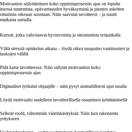
Motivaation säilyttäminen koko oppimisprosessin ajan on lopulta
itsensä tuntemista, epävarmuuden hyväksymistä ja pienten askelten
ottamista oikeaan suuntaan. Näin saavutat tavoitteesi – ja nautit
matkasta samalla.
Kurssit, jotka vahvistavat hyvinvointia ja sitoutumista työpaikalla
Vältä stressiä opiskelun aikana – löydä oikea tasapaino vaatimusten ja
taukojen välillä
Pidä katse tavoitteessa: Näin säilytät motivaation koko
oppimisprosessin ajan
Digitaaliset työkalut ohjaajille – näin pysyt ammatillisesti ajan tasalla
Löydä motivaatio uudelleen tavoitteellisella osaamisen kehittämisellä
Selkeät roolit, vähemmän väärinkäsityksiä: Näin luot rakennetta
yritykseen