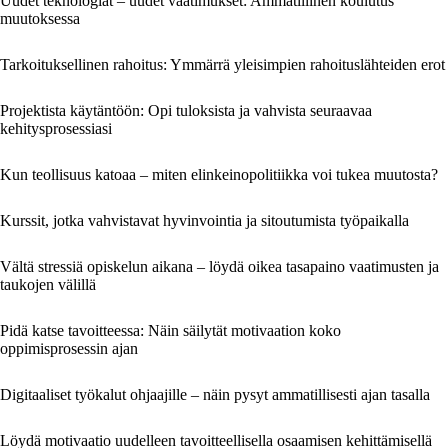
Uudet teknologiat – uudet vaatimukset: Ammatillinen koulutus
muutoksessa
Tarkoituksellinen rahoitus: Ymmärrä yleisimpien rahoituslähteiden erot
Projektista käytäntöön: Opi tuloksista ja vahvista seuraavaa
kehitysprosessiasi
Kun teollisuus katoaa – miten elinkeinopolitiikka voi tukea muutosta?
Kurssit, jotka vahvistavat hyvinvointia ja sitoutumista työpaikalla
Vältä stressiä opiskelun aikana – löydä oikea tasapaino vaatimusten ja
taukojen välillä
Pidä katse tavoitteessa: Näin säilytät motivaation koko
oppimisprosessin ajan
Digitaaliset työkalut ohjaajille – näin pysyt ammatillisesti ajan tasalla
Löydä motivaatio uudelleen tavoitteellisella osaamisen kehittämisellä