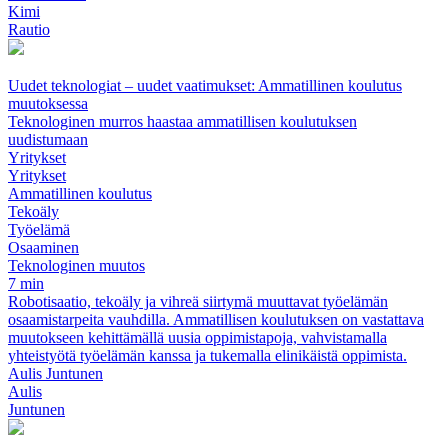
Kimi
Rautio
Uudet teknologiat – uudet vaatimukset: Ammatillinen koulutus
muutoksessa
Teknologinen murros haastaa ammatillisen koulutuksen
uudistumaan
Yritykset
Yritykset
Ammatillinen koulutus
Tekoäly
Työelämä
Osaaminen
Teknologinen muutos
7 min
Robotisaatio, tekoäly ja vihreä siirtymä muuttavat työelämän
osaamistarpeita vauhdilla. Ammatillisen koulutuksen on vastattava
muutokseen kehittämällä uusia oppimistapoja, vahvistamalla
yhteistyötä työelämän kanssa ja tukemalla elinikäistä oppimista.
Aulis Juntunen
Aulis
Juntunen