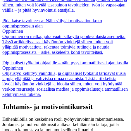
siihen, miten voit löytää tasapainon tavoitteiden, työn ja vapaa-ajan
välillä – ja pitää hyvinvointisi etusijalla.
Pidä katse tavoitteessa: Näin säilytät motivaation koko
oppimisprosessin ajan
Oppiminen
Oppiminen on matka, joka vaatii sitkeyttä ja oikeanlaista asennetta.
Tässä artikkelissa saat käytännön vinkkejä siihen, miten voit
ylläpitää motivaatiota, rakentaa toimivia rutiineja ja nauttia
oppimisprosessista – askel askeleelta kohti tavoitteitasi.
Digitaaliset työkalut ohjaajille – näin pysyt ammatillisesti ajan tasalla
Oppiminen
Ohjaustyö kehittyy vauhdilla, ja digitaaliset työkalut tarjoavat uusia
tapoja ylläpitää ja vahvistaa omaa osaamista. Tästä artikkelista
löydät käytännön vinkkejä ja ideoita siihen, miten voit hyödyntää
verkon resursseja, sosiaalista mediaa ja oppimisalustoja ammatillisen
kehittymisesi tukena.
Johtamis- ja motivointikurssit
Esihenkilöillä on keskeinen rooli työhyvinvoinnin rakentamisessa.
Johtamis- ja motivointikurssit auttavat kehittämään taitoja, joilla
luodaan kannustava ja luottamuksellinen ilmapiiri.