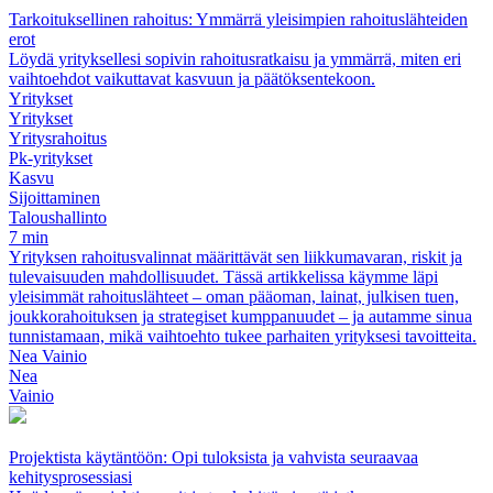
Tarkoituksellinen rahoitus: Ymmärrä yleisimpien rahoituslähteiden
erot
Löydä yrityksellesi sopivin rahoitusratkaisu ja ymmärrä, miten eri
vaihtoehdot vaikuttavat kasvuun ja päätöksentekoon.
Yritykset
Yritykset
Yritysrahoitus
Pk-yritykset
Kasvu
Sijoittaminen
Taloushallinto
7 min
Yrityksen rahoitusvalinnat määrittävät sen liikkumavaran, riskit ja
tulevaisuuden mahdollisuudet. Tässä artikkelissa käymme läpi
yleisimmät rahoituslähteet – oman pääoman, lainat, julkisen tuen,
joukkorahoituksen ja strategiset kumppanuudet – ja autamme sinua
tunnistamaan, mikä vaihtoehto tukee parhaiten yrityksesi tavoitteita.
Nea Vainio
Nea
Vainio
Projektista käytäntöön: Opi tuloksista ja vahvista seuraavaa
kehitysprosessiasi