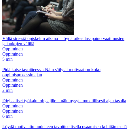
Vältä stressiä opiskelun aikana – löydä oikea tasapaino vaatimusten
ja taukojen välillä
Oppiminen
Oppiminen
5 min
Pidä katse tavoitteessa: Näin säilytät motivaation koko
oppimisprosessin ajan
Oppiminen
Oppiminen
2 min
Digitaaliset työkalut ohjaajille – näin pysyt ammatillisesti ajan tasalla
Oppiminen
Oppiminen
6 min
Löydä motivaatio uudelleen tavoitteellisella osaamisen kehittämisellä