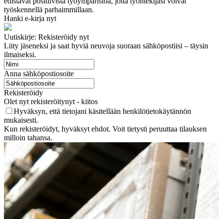
edistävät positiivista työympäristöä, jotta työntekijäsi voivat
työskennellä parhaimmillaan.
Hanki e-kirja nyt
Uutiskirje: Rekisteröidy nyt
Liity jäseneksi ja saat hyviä neuvoja suoraan sähköpostiisi – täysin
ilmaiseksi.
Anna sähköpostiosoite
Rekisteröidy
Olet nyt rekisteröitynyt - kiitos
Hyväksyn, että tietojani käsitellään henkilötietokäytännön
mukaisesti.
Kun rekisteröidyt, hyväksyt ehdot. Voit tietysti peruuttaa tilauksen
milloin tahansa.