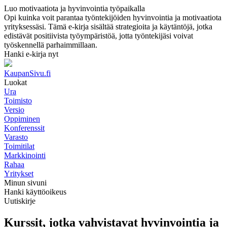
Luo motivaatiota ja hyvinvointia työpaikalla
Opi kuinka voit parantaa työntekijöiden hyvinvointia ja motivaatiota
yrityksessäsi. Tämä e-kirja sisältää strategioita ja käytäntöjä, jotka
edistävät positiivista työympäristöä, jotta työntekijäsi voivat
työskennellä parhaimmillaan.
Hanki e-kirja nyt
KaupanSivu.fi
Luokat
Ura
Toimisto
Versio
Oppiminen
Konferenssit
Varasto
Toimitilat
Markkinointi
Rahaa
Yritykset
Minun sivuni
Hanki käyttöoikeus
Uutiskirje
Kurssit, jotka vahvistavat hyvinvointia ja