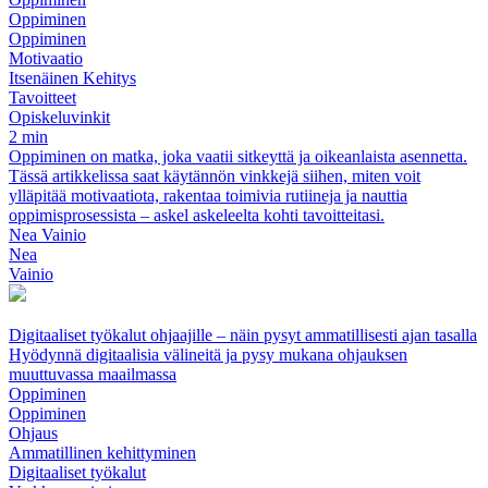
Oppiminen
Oppiminen
Motivaatio
Itsenäinen Kehitys
Tavoitteet
Opiskeluvinkit
2 min
Oppiminen on matka, joka vaatii sitkeyttä ja oikeanlaista asennetta.
Tässä artikkelissa saat käytännön vinkkejä siihen, miten voit
ylläpitää motivaatiota, rakentaa toimivia rutiineja ja nauttia
oppimisprosessista – askel askeleelta kohti tavoitteitasi.
Nea Vainio
Nea
Vainio
Digitaaliset työkalut ohjaajille – näin pysyt ammatillisesti ajan tasalla
Hyödynnä digitaalisia välineitä ja pysy mukana ohjauksen
muuttuvassa maailmassa
Oppiminen
Oppiminen
Ohjaus
Ammatillinen kehittyminen
Digitaaliset työkalut