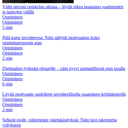
Vältä stressiä opiskelun aikana – löydä oikea tasapaino vaatimusten
ja taukojen välillä
Oppiminen
Oppiminen
5 min
Pidä katse tavoitteessa: Näin säilytät motivaation koko
oppimisprosessin ajan
Oppiminen
Oppiminen
2 min
Digitaaliset työkalut ohjaajille – näin pysyt ammatillisesti ajan tasalla
Oppiminen
Oppiminen
6 min
Löydä motivaatio uudelleen tavoitteellisella osaamisen kehittämisellä
Oppiminen
Oppiminen
2 min
Selkeät roolit, vähemmän väärinkäsityksiä: Näin luot rakennetta
yritykseen