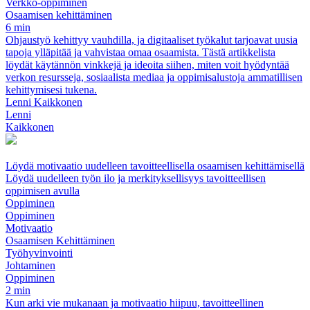
Verkko-oppiminen
Osaamisen kehittäminen
6 min
Ohjaustyö kehittyy vauhdilla, ja digitaaliset työkalut tarjoavat uusia
tapoja ylläpitää ja vahvistaa omaa osaamista. Tästä artikkelista
löydät käytännön vinkkejä ja ideoita siihen, miten voit hyödyntää
verkon resursseja, sosiaalista mediaa ja oppimisalustoja ammatillisen
kehittymisesi tukena.
Lenni Kaikkonen
Lenni
Kaikkonen
Löydä motivaatio uudelleen tavoitteellisella osaamisen kehittämisellä
Löydä uudelleen työn ilo ja merkityksellisyys tavoitteellisen
oppimisen avulla
Oppiminen
Oppiminen
Motivaatio
Osaamisen Kehittäminen
Työhyvinvointi
Johtaminen
Oppiminen
2 min
Kun arki vie mukanaan ja motivaatio hiipuu, tavoitteellinen