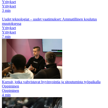
Yritykset
Yritykset
3 min
Uudet teknologiat – uudet vaatimukset: Ammatillinen koulutus
muutoksessa
Yritykset
Yritykset
7 min
Kurssit, jotka vahvistavat hyvinvointia ja sitoutumista työpaikalla
Oppiminen
Oppiminen
4 min