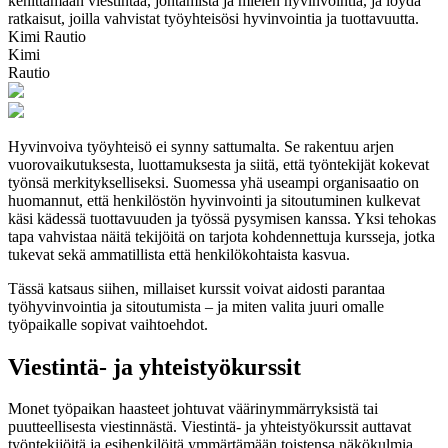
kehittämään viestintää, johtamista ja mielen hyvinvointia, ja löydä
ratkaisut, joilla vahvistat työyhteisösi hyvinvointia ja tuottavuutta.
Kimi Rautio
Kimi
Rautio
Hyvinvoiva työyhteisö ei synny sattumalta. Se rakentuu arjen
vuorovaikutuksesta, luottamuksesta ja siitä, että työntekijät kokevat
työnsä merkitykselliseksi. Suomessa yhä useampi organisaatio on
huomannut, että henkilöstön hyvinvointi ja sitoutuminen kulkevat
käsi kädessä tuottavuuden ja työssä pysymisen kanssa. Yksi tehokas
tapa vahvistaa näitä tekijöitä on tarjota kohdennettuja kursseja, jotka
tukevat sekä ammatillista että henkilökohtaista kasvua.
Tässä katsaus siihen, millaiset kurssit voivat aidosti parantaa
työhyvinvointia ja sitoutumista – ja miten valita juuri omalle
työpaikalle sopivat vaihtoehdot.
Viestintä- ja yhteistyökurssit
Monet työpaikan haasteet johtuvat väärinymmärryksistä tai
puutteellisesta viestinnästä. Viestintä- ja yhteistyökurssit auttavat
työntekijöitä ja esihenkilöitä ymmärtämään toistensa näkökulmia,