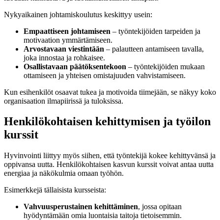
Nykyaikainen johtamiskoulutus keskittyy usein:
Empaattiseen johtamiseen
– työntekijöiden tarpeiden ja
motivaation ymmärtämiseen.
Arvostavaan viestintään
– palautteen antamiseen tavalla,
joka innostaa ja rohkaisee.
Osallistavaan päätöksentekoon
– työntekijöiden mukaan
ottamiseen ja yhteisen omistajuuden vahvistamiseen.
Kun esihenkilöt osaavat tukea ja motivoida tiimejään, se näkyy koko
organisaation ilmapiirissä ja tuloksissa.
Henkilökohtaisen kehittymisen ja työilon
kurssit
Hyvinvointi liittyy myös siihen, että työntekijä kokee kehittyvänsä ja
oppivansa uutta. Henkilökohtaisen kasvun kurssit voivat antaa uutta
energiaa ja näkökulmia omaan työhön.
Esimerkkejä tällaisista kursseista:
Vahvuusperustainen kehittäminen
, jossa opitaan
hyödyntämään omia luontaisia taitoja tietoisemmin.