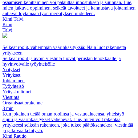
osaamisen kehittäminen voi palauttaa innostuksen ja suunnan. Lue,
miten jatkuva oppiminen, selkeät tavoitteet ja kannustava johtaminen
auttavat löytämään työn merkityksen uudelleen.
Kimi Talvi
Kimi
Talvi
Selkeät roolit, vähemmän väärinkäsityksiä: Näin luot rakennetta
yritykseen
Selkeät roolit ja avoin viestintä luovat perustan tehokkaalle ja
hyvinvoivalle työyhteisölle
Yritykset
Yritykset
Johtaminen
Työyhteisö
Yrityskulttuuri
Viestintä
Organisaatiorakenne
3 min
Kun jokainen tietää oman roolinsa ja vastuualueensa, yhteistyö
sujuu ja väärinkäsitykset vähenevät. Lue, miten voit rakentaa
yritykseesi selkeän rakenteen, joka tukee päätöksentekoa, viestintää
ja jatkuvaa kehitystä.
Kimi Rautio