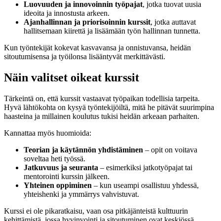
Luovuuden ja innovoinnin työpajat
, jotka tuovat uusia
ideoita ja innostusta arkeen.
Ajanhallinnan ja priorisoinnin kurssit
, jotka auttavat
hallitsemaan kiirettä ja lisäämään työn hallinnan tunnetta.
Kun työntekijät kokevat kasvavansa ja onnistuvansa, heidän
sitoutumisensa ja työilonsa lisääntyvät merkittävästi.
Näin valitset oikeat kurssit
Tärkeintä on, että kurssit vastaavat työpaikan todellisia tarpeita.
Hyvä lähtökohta on kysyä työntekijöiltä, mitä he pitävät suurimpina
haasteina ja millainen koulutus tukisi heidän arkeaan parhaiten.
Kannattaa myös huomioida:
Teorian ja käytännön yhdistäminen
– opit on voitava
soveltaa heti työssä.
Jatkuvuus ja seuranta
– esimerkiksi jatkotyöpajat tai
mentorointi kurssin jälkeen.
Yhteinen oppiminen
– kun useampi osallistuu yhdessä,
yhteishenki ja ymmärrys vahvistuvat.
Kurssi ei ole pikaratkaisu, vaan osa pitkäjänteistä kulttuurin
kehittämistä, jossa hyvinvointi ja sitoutuminen ovat keskiössä.