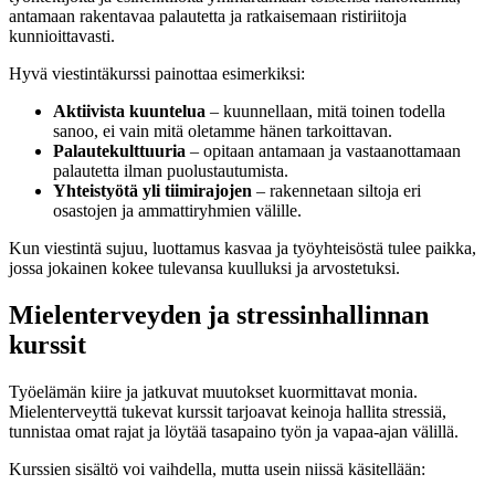
antamaan rakentavaa palautetta ja ratkaisemaan ristiriitoja
kunnioittavasti.
Hyvä viestintäkurssi painottaa esimerkiksi:
Aktiivista kuuntelua
– kuunnellaan, mitä toinen todella
sanoo, ei vain mitä oletamme hänen tarkoittavan.
Palautekulttuuria
– opitaan antamaan ja vastaanottamaan
palautetta ilman puolustautumista.
Yhteistyötä yli tiimirajojen
– rakennetaan siltoja eri
osastojen ja ammattiryhmien välille.
Kun viestintä sujuu, luottamus kasvaa ja työyhteisöstä tulee paikka,
jossa jokainen kokee tulevansa kuulluksi ja arvostetuksi.
Mielenterveyden ja stressinhallinnan
kurssit
Työelämän kiire ja jatkuvat muutokset kuormittavat monia.
Mielenterveyttä tukevat kurssit tarjoavat keinoja hallita stressiä,
tunnistaa omat rajat ja löytää tasapaino työn ja vapaa-ajan välillä.
Kurssien sisältö voi vaihdella, mutta usein niissä käsitellään: