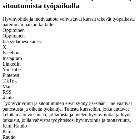
sitoutumista työpaikalla
Hyvinvointia ja motivaatiota vahvistavat kurssit tekevät työpaikasta
paremman paikan kaikille
Oppiminen
Oppiminen
Jaa sydämesi kanssa
X
Facebook
Instagram
LinkedIn
YouTube
Pinterest
TikTok
Mail
RSS
4 min
Työhyvinvointi ja sitoutuminen eivät synny itsestään – ne vaativat
panostusta ja oikeita työkaluja. Tutustu kursseihin, jotka auttavat
kehittämään viestintää, johtamista ja mielen hyvinvointia, ja löydä
ratkaisut, joilla vahvistat työyhteisösi hyvinvointia ja tuottavuutta.
Kimi Rautio
Kimi
Rautio