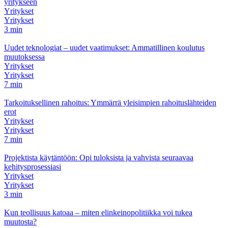
yritykseen
Yritykset
Yritykset
3 min
Uudet teknologiat – uudet vaatimukset: Ammatillinen koulutus
muutoksessa
Yritykset
Yritykset
7 min
Tarkoituksellinen rahoitus: Ymmärrä yleisimpien rahoituslähteiden
erot
Yritykset
Yritykset
7 min
Projektista käytäntöön: Opi tuloksista ja vahvista seuraavaa
kehitysprosessiasi
Yritykset
Yritykset
3 min
Kun teollisuus katoaa – miten elinkeinopolitiikka voi tukea
muutosta?