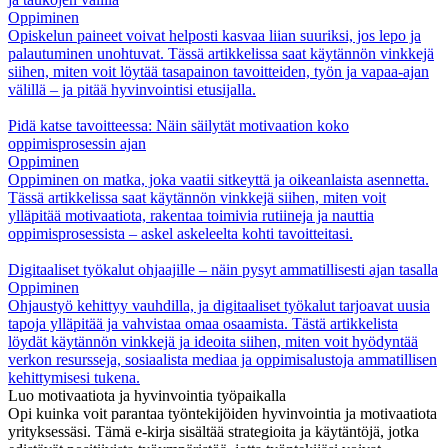
Oppiminen
Opiskelun paineet voivat helposti kasvaa liian suuriksi, jos lepo ja
palautuminen unohtuvat. Tässä artikkelissa saat käytännön vinkkejä
siihen, miten voit löytää tasapainon tavoitteiden, työn ja vapaa-ajan
välillä – ja pitää hyvinvointisi etusijalla.
Pidä katse tavoitteessa: Näin säilytät motivaation koko
oppimisprosessin ajan
Oppiminen
Oppiminen on matka, joka vaatii sitkeyttä ja oikeanlaista asennetta.
Tässä artikkelissa saat käytännön vinkkejä siihen, miten voit
ylläpitää motivaatiota, rakentaa toimivia rutiineja ja nauttia
oppimisprosessista – askel askeleelta kohti tavoitteitasi.
Digitaaliset työkalut ohjaajille – näin pysyt ammatillisesti ajan tasalla
Oppiminen
Ohjaustyö kehittyy vauhdilla, ja digitaaliset työkalut tarjoavat uusia
tapoja ylläpitää ja vahvistaa omaa osaamista. Tästä artikkelista
löydät käytännön vinkkejä ja ideoita siihen, miten voit hyödyntää
verkon resursseja, sosiaalista mediaa ja oppimisalustoja ammatillisen
kehittymisesi tukena.
Luo motivaatiota ja hyvinvointia työpaikalla
Opi kuinka voit parantaa työntekijöiden hyvinvointia ja motivaatiota
yrityksessäsi. Tämä e-kirja sisältää strategioita ja käytäntöjä, jotka