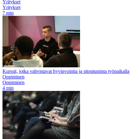
Yritykset
Yritykset
7 min
Kurssit, jotka vahvistavat hyvinvointia ja sitoutumista työpaikalla
Oppiminen
Oppiminen
4 min