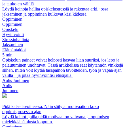
ja taukojen välillä
Löydä keinoja hallita opiskelustressiä ja rakentaa arki, jossa
jaksaminen ja oppiminen kulkevat käsi kädessä.
Oppiminen
Oppiminen
Opiskelu
Hyvinvointi
Stressinhallinta
Jaksaminen
Elämäntaidot
5 min
Opiskelun paineet voivat helposti kasvaa liian suuriksi, jos lepo ja
palautuminen unohtuvat. Tässä artikkelissa saat käytännön vinkkejä
siihen, miten voit löytää tasapainon tavoitteiden, työn ja vapaa-ajan
välillä – ja pitää hyvinvointisi etusijalla.
Aulis Juntunen
Aulis
Juntunen
Pidä katse tavoitteessa: Näin säilytät motivaation koko
oppimisprosessin ajan
Löydä keinot, joilla pidät motivaation vahvana ja oppimisen
mielekkäänä alusta loppuun.
Oppiminen