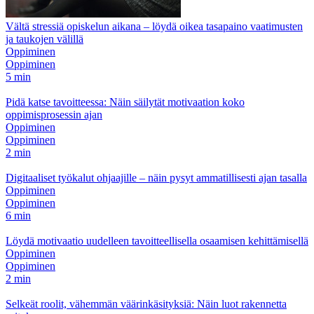
Vältä stressiä opiskelun aikana – löydä oikea tasapaino vaatimusten
ja taukojen välillä
Oppiminen
Oppiminen
5 min
Pidä katse tavoitteessa: Näin säilytät motivaation koko
oppimisprosessin ajan
Oppiminen
Oppiminen
2 min
Digitaaliset työkalut ohjaajille – näin pysyt ammatillisesti ajan tasalla
Oppiminen
Oppiminen
6 min
Löydä motivaatio uudelleen tavoitteellisella osaamisen kehittämisellä
Oppiminen
Oppiminen
2 min
Selkeät roolit, vähemmän väärinkäsityksiä: Näin luot rakennetta