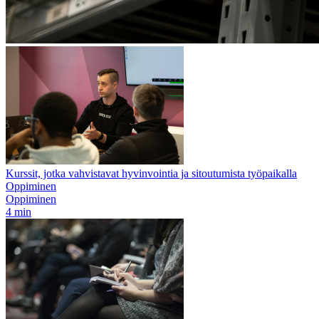
Kurssit, jotka vahvistavat hyvinvointia ja sitoutumista työpaikalla
Oppiminen
Oppiminen
4 min