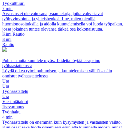
Työkulttuuri
7 min
Arvostus ei ole vain sana, vaan tekoja, jotka vahvistavat
työhyvinvointia ja yhteishenkeä. Lue, miten pienillä
huomionosoituksilla ja aidolla kuuntelemisella voi luoda työpaikan,
jossa jokainen tuntee olevansa tärkeä osa kokonaisuutta.
Kimi Rautio
Kimi
Rautio
Puhu – mutta kuuntele myös: Taidetta löytää tasapaino
työhaastattelussa
Löydä oikea rytmi puhumisen ja kuuntelemisen välillä – näin
onnistut työhaastattelussa
Ura
Ura
Työhaastattelu
Ura
Viestintätaidot
Itsevarmuus
Työnhaku
4 min
Työhaastattelu on enemmän kuin kysymysten ja vastausten vaihto.
Kun osaat sekä tuoda osaamisesi esiin että kuunnella aidosti, annat