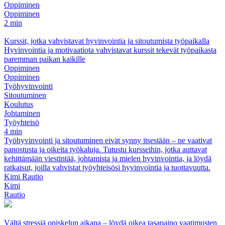
Oppiminen
Oppiminen
2 min
Kurssit, jotka vahvistavat hyvinvointia ja sitoutumista työpaikalla
Hyvinvointia ja motivaatiota vahvistavat kurssit tekevät työpaikasta
paremman paikan kaikille
Oppiminen
Oppiminen
Työhyvinvointi
Sitoutuminen
Koulutus
Johtaminen
Työyhteisö
4 min
Työhyvinvointi ja sitoutuminen eivät synny itsestään – ne vaativat
panostusta ja oikeita työkaluja. Tutustu kursseihin, jotka auttavat
kehittämään viestintää, johtamista ja mielen hyvinvointia, ja löydä
ratkaisut, joilla vahvistat työyhteisösi hyvinvointia ja tuottavuutta.
Kimi Rautio
Kimi
Rautio
Vältä stressiä opiskelun aikana – löydä oikea tasapaino vaatimusten