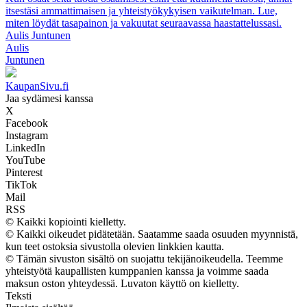
itsestäsi ammattimaisen ja yhteistyökykyisen vaikutelman. Lue,
miten löydät tasapainon ja vakuutat seuraavassa haastattelussasi.
Aulis Juntunen
Aulis
Juntunen
KaupanSivu.fi
Jaa sydämesi kanssa
X
Facebook
Instagram
LinkedIn
YouTube
Pinterest
TikTok
Mail
RSS
© Kaikki kopiointi kielletty.
© Kaikki oikeudet pidätetään. Saatamme saada osuuden myynnistä,
kun teet ostoksia sivustolla olevien linkkien kautta.
© Tämän sivuston sisältö on suojattu tekijänoikeudella. Teemme
yhteistyötä kaupallisten kumppanien kanssa ja voimme saada
maksun oston yhteydessä. Luvaton käyttö on kielletty.
Teksti