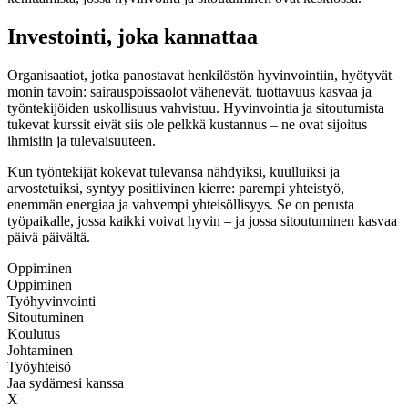
Investointi, joka kannattaa
Organisaatiot, jotka panostavat henkilöstön hyvinvointiin, hyötyvät
monin tavoin: sairauspoissaolot vähenevät, tuottavuus kasvaa ja
työntekijöiden uskollisuus vahvistuu. Hyvinvointia ja sitoutumista
tukevat kurssit eivät siis ole pelkkä kustannus – ne ovat sijoitus
ihmisiin ja tulevaisuuteen.
Kun työntekijät kokevat tulevansa nähdyiksi, kuulluiksi ja
arvostetuiksi, syntyy positiivinen kierre: parempi yhteistyö,
enemmän energiaa ja vahvempi yhteisöllisyys. Se on perusta
työpaikalle, jossa kaikki voivat hyvin – ja jossa sitoutuminen kasvaa
päivä päivältä.
Oppiminen
Oppiminen
Työhyvinvointi
Sitoutuminen
Koulutus
Johtaminen
Työyhteisö
Jaa sydämesi kanssa
X