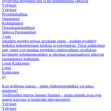
Hyödynnä projektien opit ja tee kehittämisestä jatkuvaa
Yritykset
Yritykset
Projektinhallinta
Oppiminen
Kehittäminen
Organisaatiokulttuuri
Jatkuva Parantaminen
3 min
Jokainen projekti tarjoaa arvokasta oppia – kunhan pysähdyt
hetkeksi tarkastelemaan tuloksia ja kokemuksia. Tässä artikkelissa
opit, miten voit muuttaa projektien päätösvaiheen oivallukset
käytännön kehittämistoimiksi ja rakentaa organisaatioosi jatkuvan
parantamisen kulttuurin.
Lenni Kaikkonen
Lenni
Kaikkonen
Kun teollisuus katoaa – miten elinkeinopolitiikka voi tukea
muutosta?
Teollisuuden murros haastaa Suomen – mutta samalla avaa ovia
uuteen kasvuun ja kestävään tulevaisuuteen.
Yritykset
Yritykset