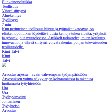
Elinkeinopolitiikka
Teollisuus
Vihreä siirtymä
Aluekehitys
Työllisyys
7 min
Kun perinteinen teollisuus hiipuu ja työpaikat katoavat, on
elinkeinopolitiikan löydettävä uusia keinoja tukea alueita, yrityksiä
ja työntekijöitä muutoksessa. Artikkeli tarkastelee, miten koulutus,
innovaatiot ja vihreä siirtymä voivat rakentaa pohjan tulevaisuuden
teollisuudelle.
Kimi Talvi
Kimi
Talvi
Arvostus arjessa – avain vahvempaan työympäristöön
Arvostuksen voima näkyy arjen kohtaamisissa ja rakentaa
luottamusta työyhteisöön
Ura
Ura
Työhyvinvointi
Johtaminen
Työyhteisö
Arvostus