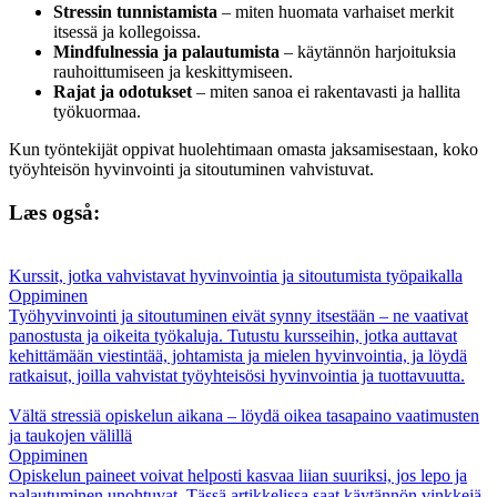
Stressin tunnistamista
– miten huomata varhaiset merkit
itsessä ja kollegoissa.
Mindfulnessia ja palautumista
– käytännön harjoituksia
rauhoittumiseen ja keskittymiseen.
Rajat ja odotukset
– miten sanoa ei rakentavasti ja hallita
työkuormaa.
Kun työntekijät oppivat huolehtimaan omasta jaksamisestaan, koko
työyhteisön hyvinvointi ja sitoutuminen vahvistuvat.
Læs også:
Kurssit, jotka vahvistavat hyvinvointia ja sitoutumista työpaikalla
Oppiminen
Työhyvinvointi ja sitoutuminen eivät synny itsestään – ne vaativat
panostusta ja oikeita työkaluja. Tutustu kursseihin, jotka auttavat
kehittämään viestintää, johtamista ja mielen hyvinvointia, ja löydä
ratkaisut, joilla vahvistat työyhteisösi hyvinvointia ja tuottavuutta.
Vältä stressiä opiskelun aikana – löydä oikea tasapaino vaatimusten
ja taukojen välillä
Oppiminen
Opiskelun paineet voivat helposti kasvaa liian suuriksi, jos lepo ja
palautuminen unohtuvat. Tässä artikkelissa saat käytännön vinkkejä