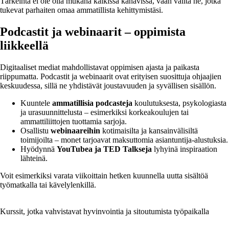
Tärkeintä ei ole olla mukana kaikissa kanavissa, vaan valita ne, jotka
tukevat parhaiten omaa ammatillista kehittymistäsi.
Podcastit ja webinaarit – oppimista
liikkeellä
Digitaaliset mediat mahdollistavat oppimisen ajasta ja paikasta
riippumatta. Podcastit ja webinaarit ovat erityisen suosittuja ohjaajien
keskuudessa, sillä ne yhdistävät joustavuuden ja syvällisen sisällön.
Kuuntele
ammatillisia podcasteja
koulutuksesta, psykologiasta
ja urasuunnittelusta – esimerkiksi korkeakoulujen tai
ammattiliittojen tuottamia sarjoja.
Osallistu
webinaareihin
kotimaisilta ja kansainvälisiltä
toimijoilta – monet tarjoavat maksuttomia asiantuntija-alustuksia.
Hyödynnä
YouTubea ja TED Talkseja
lyhyinä inspiraation
lähteinä.
Voit esimerkiksi varata viikoittain hetken kuunnella uutta sisältöä
työmatkalla tai kävelylenkillä.
Kurssit, jotka vahvistavat hyvinvointia ja sitoutumista työpaikalla