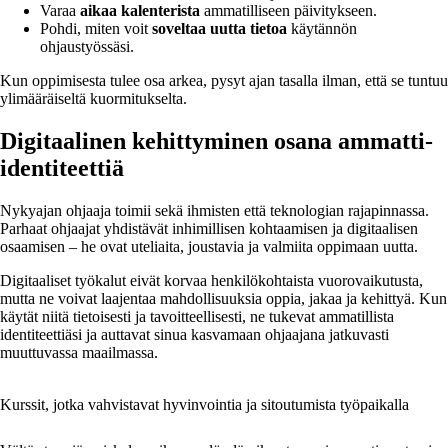
Varaa
aikaa kalenterista
ammatilliseen päivitykseen.
Pohdi, miten voit
soveltaa uutta tietoa
käytännön
ohjaustyössäsi.
Kun oppimisesta tulee osa arkea, pysyt ajan tasalla ilman, että se tuntuu
ylimääräiseltä kuormitukselta.
Digitaalinen kehittyminen osana ammatti-
identiteettiä
Nykyajan ohjaaja toimii sekä ihmisten että teknologian rajapinnassa.
Parhaat ohjaajat yhdistävät inhimillisen kohtaamisen ja digitaalisen
osaamisen – he ovat uteliaita, joustavia ja valmiita oppimaan uutta.
Digitaaliset työkalut eivät korvaa henkilökohtaista vuorovaikutusta,
mutta ne voivat laajentaa mahdollisuuksia oppia, jakaa ja kehittyä. Kun
käytät niitä tietoisesti ja tavoitteellisesti, ne tukevat ammatillista
identiteettiäsi ja auttavat sinua kasvamaan ohjaajana jatkuvasti
muuttuvassa maailmassa.
Kurssit, jotka vahvistavat hyvinvointia ja sitoutumista työpaikalla