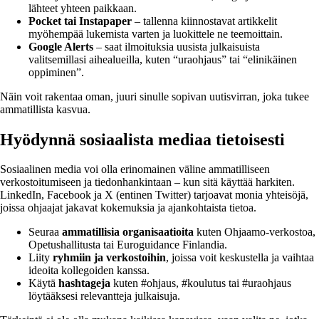
lähteet yhteen paikkaan.
Pocket tai Instapaper
– tallenna kiinnostavat artikkelit
myöhempää lukemista varten ja luokittele ne teemoittain.
Google Alerts
– saat ilmoituksia uusista julkaisuista
valitsemillasi aihealueilla, kuten “uraohjaus” tai “elinikäinen
oppiminen”.
Näin voit rakentaa oman, juuri sinulle sopivan uutisvirran, joka tukee
ammatillista kasvua.
Hyödynnä sosiaalista mediaa tietoisesti
Sosiaalinen media voi olla erinomainen väline ammatilliseen
verkostoitumiseen ja tiedonhankintaan – kun sitä käyttää harkiten.
LinkedIn, Facebook ja X (entinen Twitter) tarjoavat monia yhteisöjä,
joissa ohjaajat jakavat kokemuksia ja ajankohtaista tietoa.
Seuraa
ammatillisia organisaatioita
kuten Ohjaamo-verkostoa,
Opetushallitusta tai Euroguidance Finlandia.
Liity
ryhmiin ja verkostoihin
, joissa voit keskustella ja vaihtaa
ideoita kollegoiden kanssa.
Käytä
hashtageja
kuten #ohjaus, #koulutus tai #uraohjaus
löytääksesi relevantteja julkaisuja.