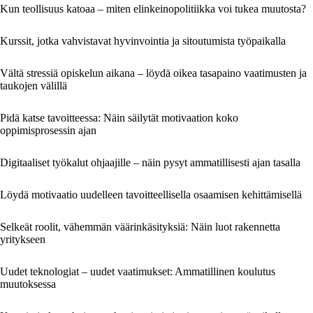
Kun teollisuus katoaa – miten elinkeinopolitiikka voi tukea muutosta?
Kurssit, jotka vahvistavat hyvinvointia ja sitoutumista työpaikalla
Vältä stressiä opiskelun aikana – löydä oikea tasapaino vaatimusten ja
taukojen välillä
Pidä katse tavoitteessa: Näin säilytät motivaation koko
oppimisprosessin ajan
Digitaaliset työkalut ohjaajille – näin pysyt ammatillisesti ajan tasalla
Löydä motivaatio uudelleen tavoitteellisella osaamisen kehittämisellä
Selkeät roolit, vähemmän väärinkäsityksiä: Näin luot rakennetta
yritykseen
Uudet teknologiat – uudet vaatimukset: Ammatillinen koulutus
muutoksessa