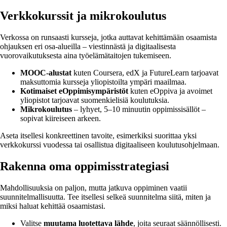
Verkkokurssit ja mikrokoulutus
Verkossa on runsaasti kursseja, jotka auttavat kehittämään osaamista
ohjauksen eri osa-alueilla – viestinnästä ja digitaalisesta
vuorovaikutuksesta aina työelämätaitojen tukemiseen.
MOOC-alustat
kuten Coursera, edX ja FutureLearn tarjoavat
maksuttomia kursseja yliopistoilta ympäri maailmaa.
Kotimaiset eOppimisympäristöt
kuten eOppiva ja avoimet
yliopistot tarjoavat suomenkielisiä koulutuksia.
Mikrokoulutus
– lyhyet, 5–10 minuutin oppimissisällöt –
sopivat kiireiseen arkeen.
Aseta itsellesi konkreettinen tavoite, esimerkiksi suorittaa yksi
verkkokurssi vuodessa tai osallistua digitaaliseen koulutusohjelmaan.
Rakenna oma oppimisstrategiasi
Mahdollisuuksia on paljon, mutta jatkuva oppiminen vaatii
suunnitelmallisuutta. Tee itsellesi selkeä suunnitelma siitä, miten ja
miksi haluat kehittää osaamistasi.
Valitse
muutama luotettava lähde
, joita seuraat säännöllisesti.