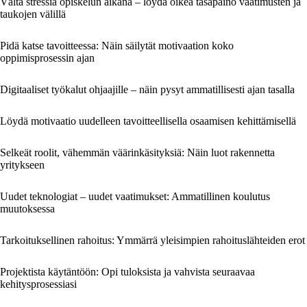
Vältä stressiä opiskelun aikana – löydä oikea tasapaino vaatimusten ja
taukojen välillä
Pidä katse tavoitteessa: Näin säilytät motivaation koko
oppimisprosessin ajan
Digitaaliset työkalut ohjaajille – näin pysyt ammatillisesti ajan tasalla
Löydä motivaatio uudelleen tavoitteellisella osaamisen kehittämisellä
Selkeät roolit, vähemmän väärinkäsityksiä: Näin luot rakennetta
yritykseen
Uudet teknologiat – uudet vaatimukset: Ammatillinen koulutus
muutoksessa
Tarkoituksellinen rahoitus: Ymmärrä yleisimpien rahoituslähteiden erot
Projektista käytäntöön: Opi tuloksista ja vahvista seuraavaa
kehitysprosessiasi