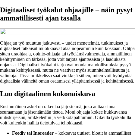
Digitaaliset työkalut ohjaajille – näin pysyt
ammatillisesti ajan tasalla
Ohjaajan työ muuttuu jatkuvasti – uudet menetelmät, tutkimukset ja
digitaaliset ratkaisut muokkaavat alaa nopeammin kuin koskaan. Olitpa
sitten uraohjaaja, opinto-ohjaaja tai työelämävalmentaja, ammatillinen
kehittyminen on tärkeää, jotta voit tarjota ajantasaista ja laadukasta
ohjausta. Digitaaliset työkalut tarjoavat monia mahdollisuuksia pysyä
mukana kehityksessä, mutta ne vaativat myös suunnitelmallisuutta ja
valintoja. Tässä artikkelissa saat vinkkejä siihen, miten voit hyödyntää
digitaalisia välineitä oman osaamisesi ylläpitämisessä ja kehittämisessä.
Luo digitaalinen kokonaiskuva
Ensimmäinen askel on rakentaa järjestelmä, joka auttaa sinua
seuraamaan ja jäsentämään tietoa. Moni ohjaaja kokee hukkuvansa
uutiskirjeisiin, artikkeleihin ja verkkotapahtumiin. Oikeilla työkaluilla
voit kuitenkin hallita tietotulvaa tehokkaasti.
Feedly tai Inoreader
– kokoavat uutiset, blogit ja ammatilliset