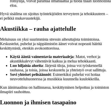
rönsylilja, voivat parantaa ilmanlaatua ja tuoda tilaan luonnollista
eloa.
Hyvä sisäilma on sijoitus työntekijöiden terveyteen ja tehokkuuteen –
ei pelkkä mukavuustekijä.
Akustiikka – rauha ajattelulle
Meluisuus on yksi suurimmista stressin aiheuttajista toimistoissa.
Keskustelut, puhelut ja näppäimistön äänet voivat nopeasti häiritä
keskittymistä, etenkin avokonttoreissa.
Käytä ääntä vaimentavia materiaaleja
: Matot, verhot ja
akustiikkalevyt vähentävät kaikua ja melua tehokkaasti.
Luo hiljaisia alueita
: Järjestä tiloja, joissa voi työskennellä
rauhassa, ja toisia, joissa keskustelu ja yhteistyö ovat sallittuja.
Sovi yhteiset pelisäännöt
: Esimerkiksi puhelut voi hoitaa
neuvotteluhuoneessa ja musiikkia kuunnella kuulokkeilla.
Kun äänimaailma on hallinnassa, keskittyminen helpottuu ja toimiston
ilmapiiri rauhoittuu.
Luonnon ja ihmisen tasapaino