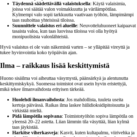
Täydennä säädettävällä valaistuksella
: Käytä valaisimia,
joissa voi säätää valon voimakkuutta ja värilämpötilaa.
Kylmempi valo sopii tarkkuutta vaativaan työhön, lämpimämpi
taas rauhoittaa yhteisissä tiloissa.
Suunnittele valaistus eri alueille
: Neuvotteluhuoneet kaipaavat
tasaista valoa, kun taas luovissa tiloissa voi olla hyötyä
monipuolisista valonlähteistä.
Hyvä valaistus ei ole vain näkemistä varten – se ylläpitää vireyttä ja
tukee hyvinvointia koko työpäivän ajan.
Ilma – raikkaus lisää keskittymistä
Huono sisäilma voi aiheuttaa väsymystä, päänsärkyä ja alentunutta
keskittymiskykyä. Suomessa toimistot ovat usein hyvin eristettyjä,
mikä tekee ilmanvaihdosta erityisen tärkeää.
Huolehdi ilmanvaihdosta
: Jos mahdollista, tuuleta useita
kertoja päivässä. Raikas ilma laskee hiilidioksidipitoisuutta ja
virkistää mieltä.
Pidä lämpötila sopivana
: Toimistotyöhön sopiva lämpötila on
yleensä 20–22 astetta. Liian lämmin tila väsyttää, liian kylmä
taas jäykistää.
Harkitse viherkasveja
: Kasvit, kuten kultapalmu, viirivehka ja