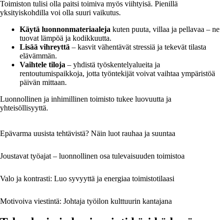
Toimiston tulisi olla paitsi toimiva myös viihtyisä. Pienillä
yksityiskohdilla voi olla suuri vaikutus.
Käytä luonnonmateriaaleja
kuten puuta, villaa ja pellavaa – ne
tuovat lämpöä ja kodikkuutta.
Lisää vihreyttä
– kasvit vähentävät stressiä ja tekevät tilasta
elävämmän.
Vaihtele tiloja
– yhdistä työskentelyalueita ja
rentoutumispaikkoja, jotta työntekijät voivat vaihtaa ympäristöä
päivän mittaan.
Luonnollinen ja inhimillinen toimisto tukee luovuutta ja
yhteisöllisyyttä.
Epävarma uusista tehtävistä? Näin luot rauhaa ja suuntaa
Joustavat työajat – luonnollinen osa tulevaisuuden toimistoa
Valo ja kontrasti: Luo syvyyttä ja energiaa toimistotilaasi
Motivoiva viestintä: Johtaja työilon kulttuurin kantajana