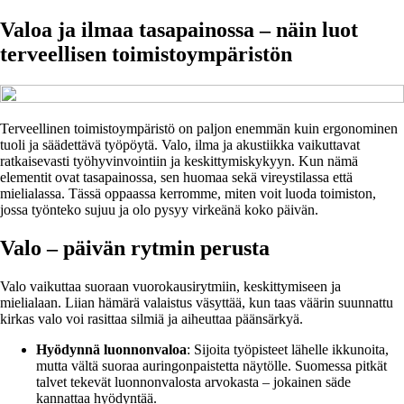
Valoa ja ilmaa tasapainossa – näin luot
terveellisen toimistoympäristön
Terveellinen toimistoympäristö on paljon enemmän kuin ergonominen
tuoli ja säädettävä työpöytä. Valo, ilma ja akustiikka vaikuttavat
ratkaisevasti työhyvinvointiin ja keskittymiskykyyn. Kun nämä
elementit ovat tasapainossa, sen huomaa sekä vireystilassa että
mielialassa. Tässä oppaassa kerromme, miten voit luoda toimiston,
jossa työnteko sujuu ja olo pysyy virkeänä koko päivän.
Valo – päivän rytmin perusta
Valo vaikuttaa suoraan vuorokausirytmiin, keskittymiseen ja
mielialaan. Liian hämärä valaistus väsyttää, kun taas väärin suunnattu
kirkas valo voi rasittaa silmiä ja aiheuttaa päänsärkyä.
Hyödynnä luonnonvaloa
: Sijoita työpisteet lähelle ikkunoita,
mutta vältä suoraa auringonpaistetta näytölle. Suomessa pitkät
talvet tekevät luonnonvalosta arvokasta – jokainen säde
kannattaa hyödyntää.