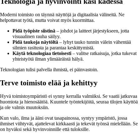
Teknologia ja hyvinvointi käsi kädessä
Moderni toimisto on täynnä näyttöjä ja digitaalisia välineitä. Ne
helpottavat työtä, mutta voivat myös kuormittaa.
Pidä työpiste siistinä
– johdot ja laitteet järjestykseen, jotta
visuaalinen rauha säilyy.
Pidä taukoja näytöltä
– lyhyt tauko tunnin välein vähentää
silmien rasitusta ja parantaa keskittymistä.
Käytä teknologiaa tietoisesti
– valitse ratkaisuja, jotka tukevat
yhteistyötä ilman ylimääräistä hälyä.
Teknologian tulisi palvella ihmistä, ei päinvastoin.
Terve toimisto elää ja kehittyy
Hyvä toimistoympäristö ei synny kerralla valmiiksi. Se vaatii jatkuvaa
huomiota ja hienosäätöä. Kuuntele työntekijöitä, seuraa tilojen käyttöä
ja ole valmis muutoksiin.
Kun valo, ilma ja ääni ovat tasapainossa, syntyy ympäristö, jossa
ihmiset viihtyvät, ajattelevat kirkkaasti ja tekevät työnsä mielellään. Se
on hyväksi sekä hyvinvoinnille että tuloksille.