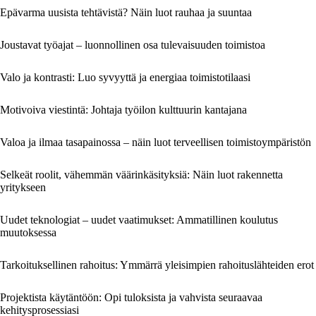
Epävarma uusista tehtävistä? Näin luot rauhaa ja suuntaa
Joustavat työajat – luonnollinen osa tulevaisuuden toimistoa
Valo ja kontrasti: Luo syvyyttä ja energiaa toimistotilaasi
Motivoiva viestintä: Johtaja työilon kulttuurin kantajana
Valoa ja ilmaa tasapainossa – näin luot terveellisen toimistoympäristön
Selkeät roolit, vähemmän väärinkäsityksiä: Näin luot rakennetta
yritykseen
Uudet teknologiat – uudet vaatimukset: Ammatillinen koulutus
muutoksessa
Tarkoituksellinen rahoitus: Ymmärrä yleisimpien rahoituslähteiden erot
Projektista käytäntöön: Opi tuloksista ja vahvista seuraavaa
kehitysprosessiasi