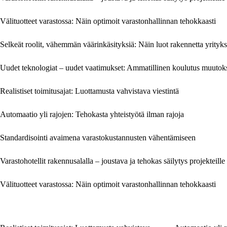
Välituotteet varastossa: Näin optimoit varastonhallinnan tehokkaasti
Selkeät roolit, vähemmän väärinkäsityksiä: Näin luot rakennetta yrityk
Uudet teknologiat – uudet vaatimukset: Ammatillinen koulutus muutok
Realistiset toimitusajat: Luottamusta vahvistava viestintä
Automaatio yli rajojen: Tehokasta yhteistyötä ilman rajoja
Standardisointi avaimena varastokustannusten vähentämiseen
Varastohotellit rakennusalalla – joustava ja tehokas säilytys projekteille
Välituotteet varastossa: Näin optimoit varastonhallinnan tehokkaasti