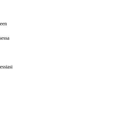
seen
sessa
essiasi