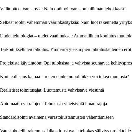
Välituotteet varastossa: Näin optimoit varastonhallinnan tehokkaasti
Selkeät roolit, vähemmän väärinkäsityksiä: Näin luot rakennetta yrityk
Uudet teknologiat – uudet vaatimukset: Ammatillinen koulutus muutok
Tarkoituksellinen rahoitus: Ymmärrä yleisimpien rahoituslähteiden erot
Projektista käytäntöön: Opi tuloksista ja vahvista seuraavaa kehityspros
Kun teollisuus katoaa – miten elinkeinopolitiikka voi tukea muutosta?
Realistiset toimitusajat: Luottamusta vahvistava viestintä
Automaatio yli rajojen: Tehokasta yhteistyötä ilman rajoja
Standardisointi avaimena varastokustannusten vähentämiseen
Varastohotellit rakennusalalla – joustava ja tehokas säilytys projekteille