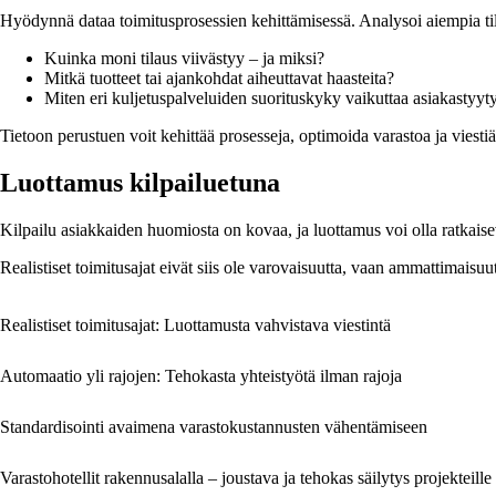
Hyödynnä dataa toimitusprosessien kehittämisessä. Analysoi aiempia tila
Kuinka moni tilaus viivästyy – ja miksi?
Mitkä tuotteet tai ajankohdat aiheuttavat haasteita?
Miten eri kuljetuspalveluiden suorituskyky vaikuttaa asiakastyyt
Tietoon perustuen voit kehittää prosesseja, optimoida varastoa ja viesti
Luottamus kilpailuetuna
Kilpailu asiakkaiden huomiosta on kovaa, ja luottamus voi olla ratkaisev
Realistiset toimitusajat eivät siis ole varovaisuutta, vaan ammattimaisuu
Realistiset toimitusajat: Luottamusta vahvistava viestintä
Automaatio yli rajojen: Tehokasta yhteistyötä ilman rajoja
Standardisointi avaimena varastokustannusten vähentämiseen
Varastohotellit rakennusalalla – joustava ja tehokas säilytys projekteille