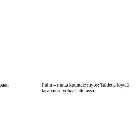
mpaan
Puhu – mutta kuuntele myös: Taidetta löytää
tasapaino työhaastattelussa