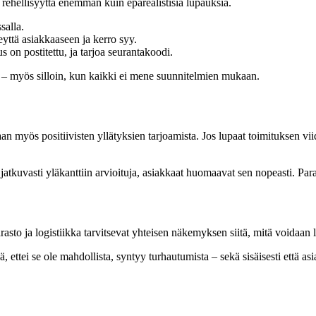
 rehellisyyttä enemmän kuin epärealistisia lupauksia.
salla.
eyttä asiakkaaseen ja kerro syy.
s on postitettu, ja tarjoa seurantakoodi.
een – myös silloin, kun kaikki ei mene suunnitelmien mukaan.
n myös positiivisten yllätyksien tarjoamista. Jos lupaat toimituksen vi
jatkuvasti yläkanttiin arvioituja, asiakkaat huomaavat sen nopeasti. Paras
arasto ja logistiikka tarvitsevat yhteisen näkemyksen siitä, mitä voidaan 
 ettei se ole mahdollista, syntyy turhautumista – sekä sisäisesti että as