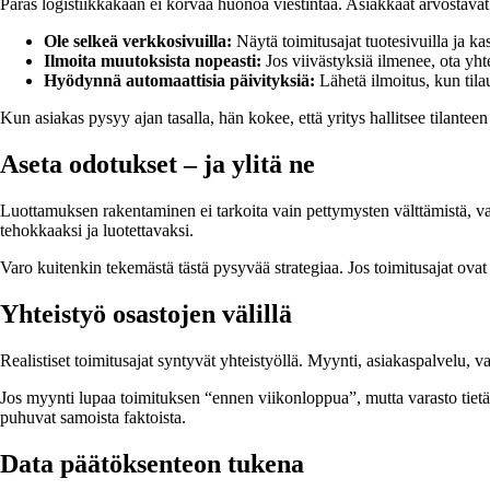
Paras logistiikkakaan ei korvaa huonoa viestintää. Asiakkaat arvostavat
Ole selkeä verkkosivuilla:
Näytä toimitusajat tuotesivuilla ja kas
Ilmoita muutoksista nopeasti:
Jos viivästyksiä ilmenee, ota yht
Hyödynnä automaattisia päivityksiä:
Lähetä ilmoitus, kun tilau
Kun asiakas pysyy ajan tasalla, hän kokee, että yritys hallitsee tilant
Aseta odotukset – ja ylitä ne
Luottamuksen rakentaminen ei tarkoita vain pettymysten välttämistä, vaa
tehokkaaksi ja luotettavaksi.
Varo kuitenkin tekemästä tästä pysyvää strategiaa. Jos toimitusajat ovat 
Yhteistyö osastojen välillä
Realistiset toimitusajat syntyvät yhteistyöllä. Myynti, asiakaspalvelu, v
Jos myynti lupaa toimituksen “ennen viikonloppua”, mutta varasto tietää,
puhuvat samoista faktoista.
Data päätöksenteon tukena