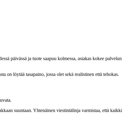
idessä päivässä ja tuote saapuu kolmessa, asiakas kokee palvelun
ta on löytää tasapaino, jossa olet sekä realistinen että tehokas.
luvata.
iakkaan suuntaan. Yhtenäinen viestintälinja varmistaa, että kaikki