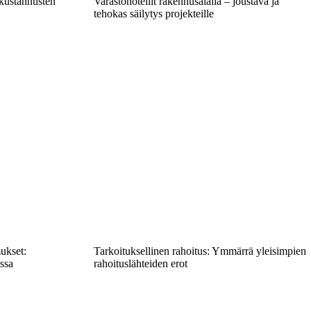
okustannusten
Varastohotellit rakennusalalla – joustava ja
tehokas säilytys projekteille
ukset:
Tarkoituksellinen rahoitus: Ymmärrä yleisimpien
ssa
rahoituslähteiden erot