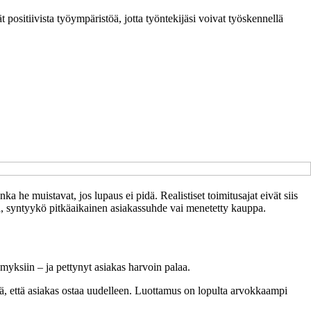
t positiivista työympäristöä, jotta työntekijäsi voivat työskennellä
a he muistavat, jos lupaus ei pidä. Realistiset toimitusajat eivät siis
ista, syntyykö pitkäaikainen asiakassuhde vai menetetty kauppa.
ymyksiin – ja pettynyt asiakas harvoin palaa.
yttä, että asiakas ostaa uudelleen. Luottamus on lopulta arvokkaampi