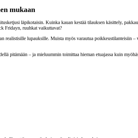
uden mukaan
itusketjusi läpikotaisin. Kuinka kauan kestää tilauksen käsittely, pakka
ck Fridayn, ruuhkat vaikuttavat?
 realistisille lupauksille. Muista myös varautua poikkeustilanteisiin – vi
ydellä pitämään – ja mieluummin toimittaa hieman etuajassa kuin myöhä