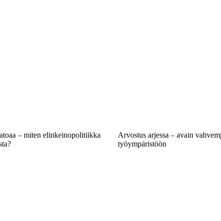
atoaa – miten elinkeinopolitiikka
Arvostus arjessa – avain vahve
sta?
työympäristöön