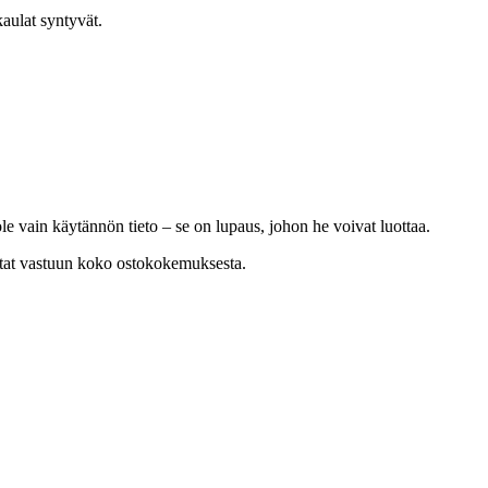
kaulat syntyvät.
le vain käytännön tieto – se on lupaus, johon he voivat luottaa.
a otat vastuun koko ostokokemuksesta.