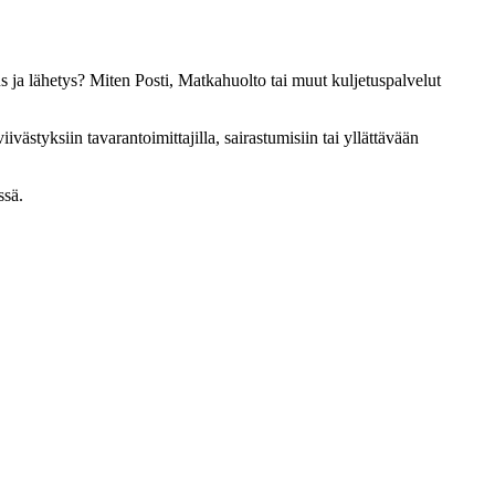
us ja lähetys? Miten Posti, Matkahuolto tai muut kuljetuspalvelut
ivästyksiin tavarantoimittajilla, sairastumisiin tai yllättävään
ssä.