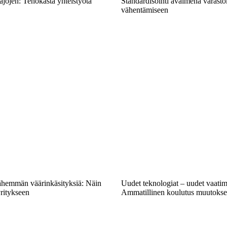
ajojen: Tehokasta yhteistyötä
Standardisointi avaimena varast
vähentämiseen
vähemmän väärinkäsityksiä: Näin
Uudet teknologiat – uudet vaatim
yritykseen
Ammatillinen koulutus muutokse