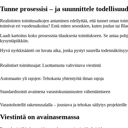
Tunne prosessisi – ja suunnittele todellisu
Realististen toimitusaikojen antaminen edellyttää, että tunnet oman toim
toimivat eri vuodenaikoina? Entä miten sesonkien, kuten joulun tai Bla
Laadi kartoitus koko prosessista tilauksesta toimitukseen. Se antaa pohjan
kysyntäpiikkiin.
Hyvä nyrkkisääntö on luvata aika, jonka pystyt suurella todennäköisy
Realistiset toimitusajat: Luottamusta vahvistava viestintä
Automaatio yli rajojen: Tehokasta yhteistyötä ilman rajoja
Standardisointi avaimena varastokustannusten vähentämiseen
Varastohotellit rakennusalalla – joustava ja tehokas säilytys projekteille
Viestintä on avainasemassa