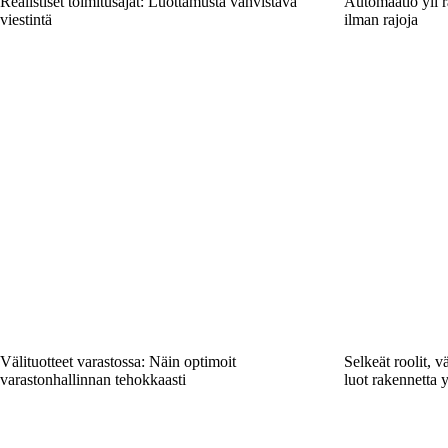
Realistiset toimitusajat: Luottamusta vahvistava
Automaatio yli r
viestintä
ilman rajoja
Välituotteet varastossa: Näin optimoit
Selkeät roolit, 
varastonhallinnan tehokkaasti
luot rakennetta 