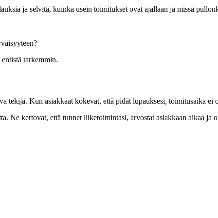
uksia ja selvitä, kuinka usein toimitukset ovat ajallaan ja missä pullon
yväisyyteen?
ä entistä tarkemmin.
a tekijä. Kun asiakkaat kokevat, että pidät lupauksesi, toimitusaika ei o
tta. Ne kertovat, että tunnet liiketoimintasi, arvostat asiakkaan aikaa j