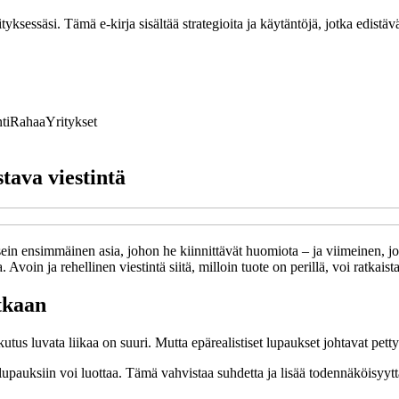
ksessäsi. Tämä e-kirja sisältää strategioita ja käytäntöjä, jotka edistävä
ti
Rahaa
Yritykset
tava viestintä
ein ensimmäinen asia, johon he kiinnittävät huomiota – ja viimeinen, jonk
 Avoin ja rehellinen viestintä siitä, milloin tuote on perillä, voi ratka
tkaan
tus luvata liikaa on suuri. Mutta epärealistiset lupaukset johtavat pett
että lupauksiin voi luottaa. Tämä vahvistaa suhdetta ja lisää todennäköisy