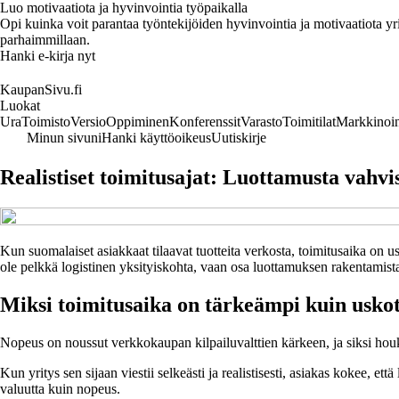
Luo motivaatiota ja hyvinvointia työpaikalla
Opi kuinka voit parantaa työntekijöiden hyvinvointia ja motivaatiota yrity
parhaimmillaan.
Hanki e-kirja nyt
KaupanSivu.fi
Luokat
Ura
Toimisto
Versio
Oppiminen
Konferenssit
Varasto
Toimitilat
Markkinoin
Minun sivuni
Hanki käyttöoikeus
Uutiskirje
Realistiset toimitusajat: Luottamusta vahvis
Kun suomalaiset asiakkaat tilaavat tuotteita verkosta, toimitusaika on us
ole pelkkä logistinen yksityiskohta, vaan osa luottamuksen rakentamista.
Miksi toimitusaika on tärkeämpi kuin usko
Nopeus on noussut verkkokaupan kilpailuvalttien kärkeen, ja siksi houku
Kun yritys sen sijaan viestii selkeästi ja realistisesti, asiakas kokee, 
valuutta kuin nopeus.