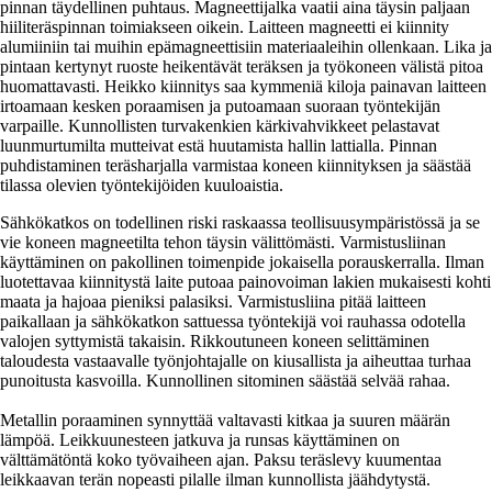
pinnan täydellinen puhtaus. Magneettijalka vaatii aina täysin paljaan
hiiliteräspinnan toimiakseen oikein. Laitteen magneetti ei kiinnity
alumiiniin tai muihin epämagneettisiin materiaaleihin ollenkaan. Lika ja
pintaan kertynyt ruoste heikentävät teräksen ja työkoneen välistä pitoa
huomattavasti. Heikko kiinnitys saa kymmeniä kiloja painavan laitteen
irtoamaan kesken poraamisen ja putoamaan suoraan työntekijän
varpaille. Kunnollisten turvakenkien kärkivahvikkeet pelastavat
luunmurtumilta mutteivat estä huutamista hallin lattialla. Pinnan
puhdistaminen teräsharjalla varmistaa koneen kiinnityksen ja säästää
tilassa olevien työntekijöiden kuuloaistia.
Sähkökatkos on todellinen riski raskaassa teollisuusympäristössä ja se
vie koneen magneetilta tehon täysin välittömästi. Varmistusliinan
käyttäminen on pakollinen toimenpide jokaisella porauskerralla. Ilman
luotettavaa kiinnitystä laite putoaa painovoiman lakien mukaisesti kohti
maata ja hajoaa pieniksi palasiksi. Varmistusliina pitää laitteen
paikallaan ja sähkökatkon sattuessa työntekijä voi rauhassa odotella
valojen syttymistä takaisin. Rikkoutuneen koneen selittäminen
taloudesta vastaavalle työnjohtajalle on kiusallista ja aiheuttaa turhaa
punoitusta kasvoilla. Kunnollinen sitominen säästää selvää rahaa.
Metallin poraaminen synnyttää valtavasti kitkaa ja suuren määrän
lämpöä. Leikkuunesteen jatkuva ja runsas käyttäminen on
välttämätöntä koko työvaiheen ajan. Paksu teräslevy kuumentaa
leikkaavan terän nopeasti pilalle ilman kunnollista jäähdytystä.