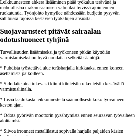
Leikkuunesteen ahkera lisääminen pitää työkalun terävänä ja
mahdollistaa urakan saamisen valmiiksi hyvissä ajoin ennen
ruokatuntia. Työnjohto hymyilee nähdessään budjetin pysyvän
sallituissa rajoissa kestävien työkalujen ansiosta.
Suojavarusteet pitävät sairaalan
odotushuoneet tyhjinä
Turvallisuuden lisäämiseksi ja työkoneen pitkän käyttöiän
varmistamiseksi on hyvä noudattaa selkeitä sääntöjä:
* Puhdista työstettävä alue teräsharjalla kirkkaaksi ennen koneen
asettamista paikoilleen.
* Sido laite aina tukevasti kiinni kiinteisiin rakenteisiin kestävällä
varmistusliinalla.
* Lisää laadukasta leikkuunestettä säännöllisesti koko työvaiheen
keston ajan.
* Odota pyörivän moottorin pysähtymistä ennen seuraavan työvaiheen
aloittamista.
* Siivoa irronneet metallilastut sopivalla harjalla paljaiden käsien