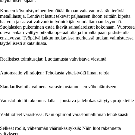
käyttämisen sijaan.
Koneen käynnistyminen lennättää ilmaan valtavan määrän teräviä
metallilastuja. Lentävät lastut tekevät paljaaseen ihoon erittäin kipeitä
haavoja ja saavat vahvankin työntekijän vuodattamaan kyyneliä.
Suojalasien pukeminen estää ikävät sairaalareissut kokonaan. Vuorossa
oleva lääkäri välttyy pitkältä operaatiolta ja turhalta pään pudistelulta
ensiavussa. Työpäivä jatkuu mukavissa merkeissä urakan valmistuessa
täydellisesti aikataulussa.
Realistiset toimitusajat: Luottamusta vahvistava viestintä
Automaatio yli rajojen: Tehokasta yhteistyötä ilman rajoja
Standardisointi avaimena varastokustannusten vähentämiseen
Varastohotellit rakennusalalla – joustava ja tehokas säilytys projekteille
Välituotteet varastossa: Näin optimoit varastonhallinnan tehokkaasti
Selkeät roolit, vähemmän väärinkäsityksiä: Näin luot rakennetta
yritykseen