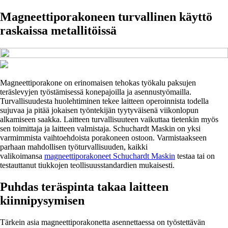
Magneettiporakoneen turvallinen käyttö
raskaissa metallitöissä
Magneettiporakone on erinomaisen tehokas työkalu paksujen
teräslevyjen työstämisessä konepajoilla ja asennustyömailla.
Turvallisuudesta huolehtiminen tekee laitteen operoinnista todella
sujuvaa ja pitää jokaisen työntekijän tyytyväisenä viikonlopun
alkamiseen saakka. Laitteen turvallisuuteen vaikuttaa tietenkin myös
sen toimittaja ja laitteen valmistaja. Schuchardt Maskin on yksi
varmimmista vaihtoehdoista porakoneen ostoon. Varmistaakseen
parhaan mahdollisen työturvallisuuden, kaikki
valikoimansa
magneettiporakoneet Schuchardt Maskin
testaa tai on
testauttanut tiukkojen teollisuusstandardien mukaisesti.
Puhdas teräspinta takaa laitteen
kiinnipysymisen
Tärkein asia magneettiporakonetta asennettaessa on työstettävän