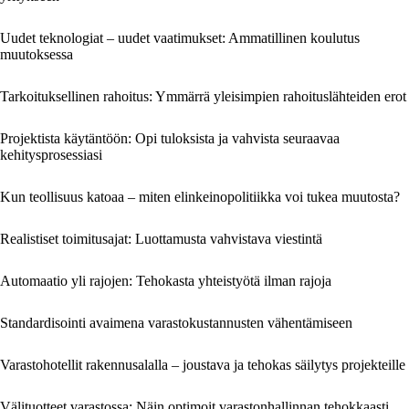
Uudet teknologiat – uudet vaatimukset: Ammatillinen koulutus
muutoksessa
Tarkoituksellinen rahoitus: Ymmärrä yleisimpien rahoituslähteiden erot
Projektista käytäntöön: Opi tuloksista ja vahvista seuraavaa
kehitysprosessiasi
Kun teollisuus katoaa – miten elinkeinopolitiikka voi tukea muutosta?
Realistiset toimitusajat: Luottamusta vahvistava viestintä
Automaatio yli rajojen: Tehokasta yhteistyötä ilman rajoja
Standardisointi avaimena varastokustannusten vähentämiseen
Varastohotellit rakennusalalla – joustava ja tehokas säilytys projekteille
Välituotteet varastossa: Näin optimoit varastonhallinnan tehokkaasti