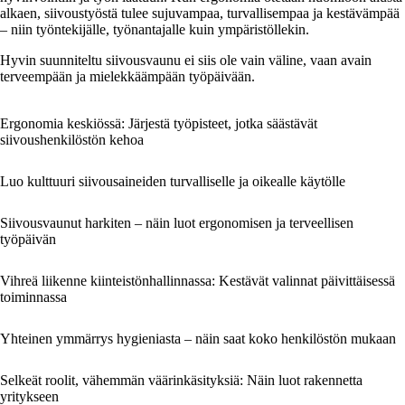
alkaen, siivoustyöstä tulee sujuvampaa, turvallisempaa ja kestävämpää
– niin työntekijälle, työnantajalle kuin ympäristöllekin.
Hyvin suunniteltu siivousvaunu ei siis ole vain väline, vaan avain
terveempään ja mielekkäämpään työpäivään.
Ergonomia keskiössä: Järjestä työpisteet, jotka säästävät
siivoushenkilöstön kehoa
Luo kulttuuri siivousaineiden turvalliselle ja oikealle käytölle
Siivousvaunut harkiten – näin luot ergonomisen ja terveellisen
työpäivän
Vihreä liikenne kiinteistönhallinnassa: Kestävät valinnat päivittäisessä
toiminnassa
Yhteinen ymmärrys hygieniasta – näin saat koko henkilöstön mukaan
Selkeät roolit, vähemmän väärinkäsityksiä: Näin luot rakennetta
yritykseen