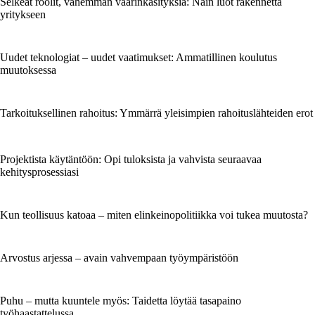
Selkeät roolit, vähemmän väärinkäsityksiä: Näin luot rakennetta
yritykseen
Uudet teknologiat – uudet vaatimukset: Ammatillinen koulutus
muutoksessa
Tarkoituksellinen rahoitus: Ymmärrä yleisimpien rahoituslähteiden erot
Projektista käytäntöön: Opi tuloksista ja vahvista seuraavaa
kehitysprosessiasi
Kun teollisuus katoaa – miten elinkeinopolitiikka voi tukea muutosta?
Arvostus arjessa – avain vahvempaan työympäristöön
Puhu – mutta kuuntele myös: Taidetta löytää tasapaino
työhaastattelussa