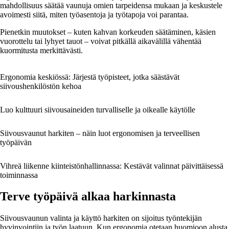
mahdollisuus säätää vaunuja omien tarpeidensa mukaan ja keskustele
avoimesti siitä, miten työasentoja ja työtapoja voi parantaa.
Pienetkin muutokset – kuten kahvan korkeuden säätäminen, käsien
vuorottelu tai lyhyet tauot – voivat pitkällä aikavälillä vähentää
kuormitusta merkittävästi.
Ergonomia keskiössä: Järjestä työpisteet, jotka säästävät
siivoushenkilöstön kehoa
Luo kulttuuri siivousaineiden turvalliselle ja oikealle käytölle
Siivousvaunut harkiten – näin luot ergonomisen ja terveellisen
työpäivän
Vihreä liikenne kiinteistönhallinnassa: Kestävät valinnat päivittäisessä
toiminnassa
Terve työpäivä alkaa harkinnasta
Siivousvaunun valinta ja käyttö harkiten on sijoitus työntekijän
hyvinvointiin ja työn laatuun. Kun ergonomia otetaan huomioon alusta