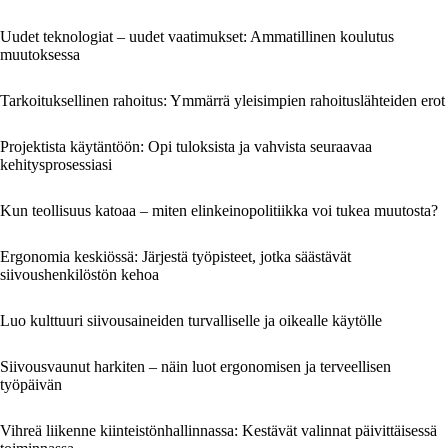
Uudet teknologiat – uudet vaatimukset: Ammatillinen koulutus
muutoksessa
Tarkoituksellinen rahoitus: Ymmärrä yleisimpien rahoituslähteiden erot
Projektista käytäntöön: Opi tuloksista ja vahvista seuraavaa
kehitysprosessiasi
Kun teollisuus katoaa – miten elinkeinopolitiikka voi tukea muutosta?
Ergonomia keskiössä: Järjestä työpisteet, jotka säästävät
siivoushenkilöstön kehoa
Luo kulttuuri siivousaineiden turvalliselle ja oikealle käytölle
Siivousvaunut harkiten – näin luot ergonomisen ja terveellisen
työpäivän
Vihreä liikenne kiinteistönhallinnassa: Kestävät valinnat päivittäisessä