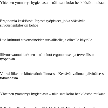
Yhteinen ymmärrys hygieniasta – näin saat koko henkilöstön mukaan
Ergonomia keskiössä: Järjestä työpisteet, jotka säästävät
siivoushenkilöstön kehoa
Luo kulttuuri siivousaineiden turvalliselle ja oikealle käytölle
Siivousvaunut harkiten – näin luot ergonomisen ja terveellisen
työpäivän
Vihreä liikenne kiinteistönhallinnassa: Kestävät valinnat päivittäisessä
toiminnassa
Yhteinen ymmärrys hygieniasta – näin saat koko henkilöstön mukaan