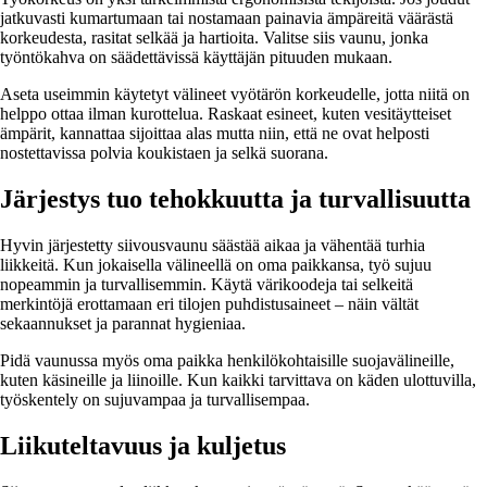
jatkuvasti kumartumaan tai nostamaan painavia ämpäreitä väärästä
korkeudesta, rasitat selkää ja hartioita. Valitse siis vaunu, jonka
työntökahva on säädettävissä käyttäjän pituuden mukaan.
Aseta useimmin käytetyt välineet vyötärön korkeudelle, jotta niitä on
helppo ottaa ilman kurottelua. Raskaat esineet, kuten vesitäytteiset
ämpärit, kannattaa sijoittaa alas mutta niin, että ne ovat helposti
nostettavissa polvia koukistaen ja selkä suorana.
Järjestys tuo tehokkuutta ja turvallisuutta
Hyvin järjestetty siivousvaunu säästää aikaa ja vähentää turhia
liikkeitä. Kun jokaisella välineellä on oma paikkansa, työ sujuu
nopeammin ja turvallisemmin. Käytä värikoodeja tai selkeitä
merkintöjä erottamaan eri tilojen puhdistusaineet – näin vältät
sekaannukset ja parannat hygieniaa.
Pidä vaunussa myös oma paikka henkilökohtaisille suojavälineille,
kuten käsineille ja liinoille. Kun kaikki tarvittava on käden ulottuvilla,
työskentely on sujuvampaa ja turvallisempaa.
Liikuteltavuus ja kuljetus