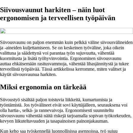
Siivousvaunut harkiten – näin luot
ergonomisen ja terveellisen työpäivän
Siivousvaunu on paljon enemmän kuin pelkkä väline siivousvälineiden
ja -aineiden kuljettamiseen. Se on keskeinen työväline, joka oikein
valittuna ja säädettynä voi parantaa työn sujuvuutta, vähentää
kuormitusta ja lisätä työhyvinvointia. Ergonominen siivousvaunu
auttaa ehkäisemään rasitusvammoja, vähentää lihasjännitystä ja tukee
terveellistä työpäivää. Tässä artikkelissa kerromme, miten valitset ja
käytät siivousvaunua harkiten.
Miksi ergonomia on tärkeää
Siivoustyö sisältää paljon toistuvia liikkeitä, kumartumista ja
työntämistä. Jos työvälineet eivät sovi käyttäjälleen, seurauksena voi
olla hartia-, selkä- ja rannevaivoja. Ergonomisesti suunniteltu
siivousvaunu vähentää näitä riskejä tarjoamalla sopivan työkorkeuden,
kevyen liikuteltavuuden ja tasapainoisen painonjakauman.
Kun keho saa työskennellä luonnollisissa asennoissa, työ sujuu