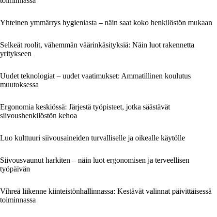
toiminnassa
Yhteinen ymmärrys hygieniasta – näin saat koko henkilöstön mukaan
Selkeät roolit, vähemmän väärinkäsityksiä: Näin luot rakennetta
yritykseen
Uudet teknologiat – uudet vaatimukset: Ammatillinen koulutus
muutoksessa
Ergonomia keskiössä: Järjestä työpisteet, jotka säästävät
siivoushenkilöstön kehoa
Luo kulttuuri siivousaineiden turvalliselle ja oikealle käytölle
Siivousvaunut harkiten – näin luot ergonomisen ja terveellisen
työpäivän
Vihreä liikenne kiinteistönhallinnassa: Kestävät valinnat päivittäisessä
toiminnassa