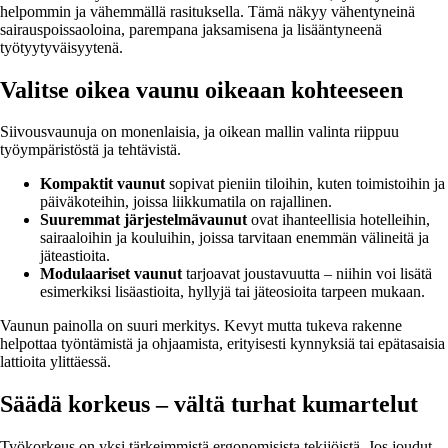
helpommin ja vähemmällä rasituksella. Tämä näkyy vähentyneinä
sairauspoissaoloina, parempana jaksamisena ja lisääntyneenä
työtyytyväisyytenä.
Valitse oikea vaunu oikeaan kohteeseen
Siivousvaunuja on monenlaisia, ja oikean mallin valinta riippuu
työympäristöstä ja tehtävistä.
Kompaktit vaunut
sopivat pieniin tiloihin, kuten toimistoihin ja
päiväkoteihin, joissa liikkumatila on rajallinen.
Suuremmat järjestelmävaunut
ovat ihanteellisia hotelleihin,
sairaaloihin ja kouluihin, joissa tarvitaan enemmän välineitä ja
jäteastioita.
Modulaariset vaunut
tarjoavat joustavuutta – niihin voi lisätä
esimerkiksi lisäastioita, hyllyjä tai jäteosioita tarpeen mukaan.
Vaunun painolla on suuri merkitys. Kevyt mutta tukeva rakenne
helpottaa työntämistä ja ohjaamista, erityisesti kynnyksiä tai epätasaisia
lattioita ylittäessä.
Säädä korkeus – vältä turhat kumartelut
Työkorkeus on yksi tärkeimmistä ergonomisista tekijöistä. Jos joudut