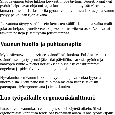
Siivousvaunun tulee liikkua kevyesti myös täytenä. Suuret, kääntyvät
pyörät helpottavat ohjaamista, ja kumipinnoitetut pyörät vähentävät
tärinää ja melua. Tarkista, että pyörät voi tarvittaessa lukita, jotta vaunu
pysyy paikallaan työn aikana.
Jos vaunua täytyy siirtää usein kerrosten välillä, kannattaa valita malli,
joka on helposti purettavissa tai jossa on irrotettavia osia. Näin vältät
raskaita nostoja ja teet työstä joustavampaa.
Vaunun huolto ja puhtaanapito
Myös siivousvaunu tarvitsee säännöllistä huoltoa. Puhdista vaunu
säännöllisesti ja tyhjennä jäteastiat päivittäin. Tarkista pyörien ja
kahvojen kunto – pienet korjaukset ajoissa estävät suuremmat
ongelmat ja pidentävät vaunun käyttöikää.
Hyväkuntoinen vaunu liikkuu kevyemmin ja vähentää fyysistä
kuormitusta. Pieni panostus huoltoon maksaa itsensä takaisin
parempana työergonomiana ja tehokkuutena.
Luo työpaikalle ergonomiakulttuuri
Paras siivousvaunukaan ei auta, jos sitä ei käytetä oikein. Siksi
ergonomiasta kannattaa tehdä osa työpaikan arkea. Anna työntekijöille