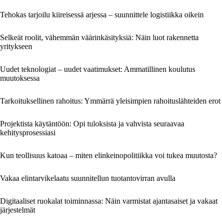
Tehokas tarjoilu kiireisessä arjessa – suunnittele logistiikka oikein
Selkeät roolit, vähemmän väärinkäsityksiä: Näin luot rakennetta
yritykseen
Uudet teknologiat – uudet vaatimukset: Ammatillinen koulutus
muutoksessa
Tarkoituksellinen rahoitus: Ymmärrä yleisimpien rahoituslähteiden erot
Projektista käytäntöön: Opi tuloksista ja vahvista seuraavaa
kehitysprosessiasi
Kun teollisuus katoaa – miten elinkeinopolitiikka voi tukea muutosta?
Vakaa elintarvikelaatu suunnitellun tuotantovirran avulla
Digitaaliset ruokalat toiminnassa: Näin varmistat ajantasaiset ja vakaat
järjestelmät