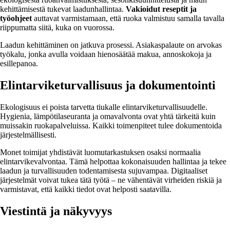
kehittämisestä tukevat laadunhallintaa.
Vakioidut reseptit ja
työohjeet
auttavat varmistamaan, että ruoka valmistuu samalla tavalla
riippumatta siitä, kuka on vuorossa.
Laadun kehittäminen on jatkuva prosessi. Asiakaspalaute on arvokas
työkalu, jonka avulla voidaan hienosäätää makua, annoskokoja ja
esillepanoa.
Elintarviketurvallisuus ja dokumentointi
Ekologisuus ei poista tarvetta tiukalle elintarviketurvallisuudelle.
Hygienia, lämpötilaseuranta ja omavalvonta ovat yhtä tärkeitä kuin
muissakin ruokapalveluissa. Kaikki toimenpiteet tulee dokumentoida
järjestelmällisesti.
Monet toimijat yhdistävät luomutarkastuksen osaksi normaalia
elintarvikevalvontaa. Tämä helpottaa kokonaisuuden hallintaa ja tekee
laadun ja turvallisuuden todentamisesta sujuvampaa. Digitaaliset
järjestelmät voivat tukea tätä työtä – ne vähentävät virheiden riskiä ja
varmistavat, että kaikki tiedot ovat helposti saatavilla.
Viestintä ja näkyvyys