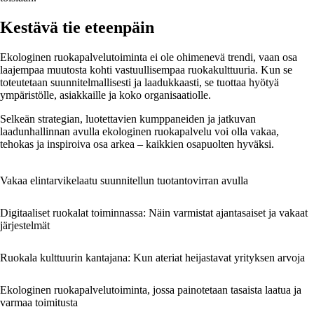
Kestävä tie eteenpäin
Ekologinen ruokapalvelutoiminta ei ole ohimenevä trendi, vaan osa
laajempaa muutosta kohti vastuullisempaa ruokakulttuuria. Kun se
toteutetaan suunnitelmallisesti ja laadukkaasti, se tuottaa hyötyä
ympäristölle, asiakkaille ja koko organisaatiolle.
Selkeän strategian, luotettavien kumppaneiden ja jatkuvan
laadunhallinnan avulla ekologinen ruokapalvelu voi olla vakaa,
tehokas ja inspiroiva osa arkea – kaikkien osapuolten hyväksi.
Vakaa elintarvikelaatu suunnitellun tuotantovirran avulla
Digitaaliset ruokalat toiminnassa: Näin varmistat ajantasaiset ja vakaat
järjestelmät
Ruokala kulttuurin kantajana: Kun ateriat heijastavat yrityksen arvoja
Ekologinen ruokapalvelutoiminta, jossa painotetaan tasaista laatua ja
varmaa toimitusta