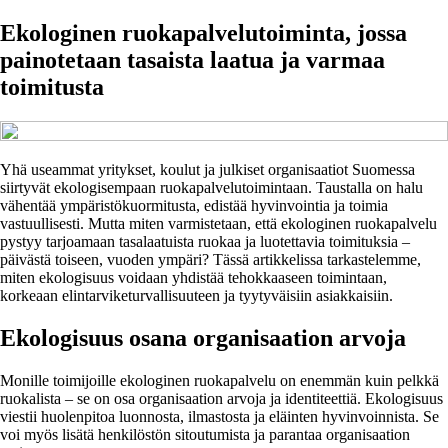
Ekologinen ruokapalvelutoiminta, jossa
painotetaan tasaista laatua ja varmaa
toimitusta
Yhä useammat yritykset, koulut ja julkiset organisaatiot Suomessa
siirtyvät ekologisempaan ruokapalvelutoimintaan. Taustalla on halu
vähentää ympäristökuormitusta, edistää hyvinvointia ja toimia
vastuullisesti. Mutta miten varmistetaan, että ekologinen ruokapalvelu
pystyy tarjoamaan tasalaatuista ruokaa ja luotettavia toimituksia –
päivästä toiseen, vuoden ympäri? Tässä artikkelissa tarkastelemme,
miten ekologisuus voidaan yhdistää tehokkaaseen toimintaan,
korkeaan elintarviketurvallisuuteen ja tyytyväisiin asiakkaisiin.
Ekologisuus osana organisaation arvoja
Monille toimijoille ekologinen ruokapalvelu on enemmän kuin pelkkä
ruokalista – se on osa organisaation arvoja ja identiteettiä. Ekologisuus
viestii huolenpitoa luonnosta, ilmastosta ja eläinten hyvinvoinnista. Se
voi myös lisätä henkilöstön sitoutumista ja parantaa organisaation