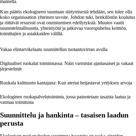
mainetta.
Kun päätös ekologiseen suuntaan siirtymisestä tehdään, sen tulee olla
koko organisaation yhteinen tavoite. Johdon tuki, henkilöstön koulutus
ja riittävät resurssit ovat onnistumisen edellytyksiä. Muutos vaatii
suunnitelmallisuutta, yhteistyötä ja jatkuvaa vuoropuhelua keittiön,
toimittajien ja asiakkaiden välillä.
Vakaa elintarvikelaatu suunnitellun tuotantovirran avulla
Digitaaliset ruokalat toiminnassa: Näin varmistat ajantasaiset ja vakaat
järjestelmät
Ruokala kulttuurin kantajana: Kun ateriat heijastavat yrityksen arvoja
Ekologinen ruokapalvelutoiminta, jossa painotetaan tasaista laatua ja
varmaa toimitusta
Suunnittelu ja hankinta – tasaisen laadun
perusta
Ekologisen ruokapalvelun suurimpia haasteita on raaka-aineiden