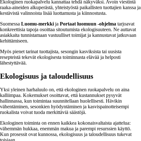
Ekologinen ruokapalvelu kannattaa tehdä näkyväksi. Avoin viestintä
raaka-aineiden alkuperästä, yhteistyöstä paikallisten tuottajien kanssa ja
kestävistä valinnoista lisää luottamusta ja kiinnostusta.
Suomessa
Luomu-merkki
ja
Portaat luomuun -ohjelma
tarjoavat
konkreettisia tapoja osoittaa sitoutumista ekologisuuteen. Ne auttavat
asiakkaita tunnistamaan vastuulliset toimijat ja kannustavat jatkuvaan
kehittämiseen.
Myös pienet tarinat tuottajista, sesongin kasviksista tai uusista
resepteistä tekevät ekologisesta toiminnasta elävää ja helposti
lähestyttävää.
Ekologisuus ja taloudellisuus
Yksi yleinen harhaluulo on, että ekologinen ruokapalvelu on aina
kalliimpaa. Kokemukset osoittavat, että kustannukset pysyvät
hallinnassa, kun toimintaa suunnitellaan huolellisesti. Hävikin
vähentäminen, sesonkien hyödyntäminen ja kasvispainotteisempi
ruokalista voivat tuoda merkittäviä säästöjä.
Ekologinen toiminta on ennen kaikkea kokonaisvaltaista ajattelua:
vähemmän hukkaa, enemmän makua ja parempi resurssien käyttö.
Kun prosessit ovat kunnossa, ekologisuus ja taloudellisuus tukevat
toisiaan.