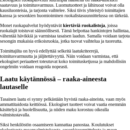
saatavuus ja toimitusvarmuus. Luomutuotteet ja lähiruoat voivat olla
kausiluonteisia, ja tarjonta vaihtelee. Siksi tiivis yhteistyö toimittajien
kanssa ja sesonkien huomioiminen ruokalistasuunnittelussa on tärkeää.
Monet ruokapalvelut hyödyntävät
kiertäviä ruokalistoja
, joissa
ruokalajit toistuvat säännöllisesti. Tämä helpottaa hankintojen hallintaa,
vähentää hävikkiä ja varmistaa tasaisen laadun. Samalla voidaan tarjota
sesongin mukaisia erikoisruokia, jotka tuovat vaihtelua ja tuoreutta.
Toimittajilta on hyvä edellyttää selkeitä laatukriteerejä,
toimitusvarmuutta ja jäljitettävyyttä. Näin voidaan varmistaa, että
ekologiset periaatteet toteutuvat koko toimitusketjussa ja mahdollisiin
ongelmiin voidaan reagoida nopeasti.
Laatu käytännössä – raaka-aineesta
lautaselle
Tasainen laatu ei synny pelkästään hyvistä raaka-aineista, vaan myös
ammattitaidosta keittiössä. Ekologiset tuotteet voivat vaatia enemmän
käsittelyä ja huolellisuutta, ja niiden maku korostuu oikealla
valmistustavalla.
Siksi henkilöstön osaamiseen kannattaa panostaa. Koulutukset
ekologisesta ruoanvalmistuksesta, sesonkisuunnittelusta ja maun