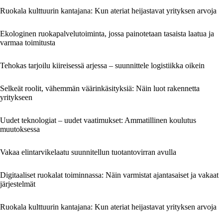
Ruokala kulttuurin kantajana: Kun ateriat heijastavat yrityksen arvoja
Ekologinen ruokapalvelutoiminta, jossa painotetaan tasaista laatua ja
varmaa toimitusta
Tehokas tarjoilu kiireisessä arjessa – suunnittele logistiikka oikein
Selkeät roolit, vähemmän väärinkäsityksiä: Näin luot rakennetta
yritykseen
Uudet teknologiat – uudet vaatimukset: Ammatillinen koulutus
muutoksessa
Vakaa elintarvikelaatu suunnitellun tuotantovirran avulla
Digitaaliset ruokalat toiminnassa: Näin varmistat ajantasaiset ja vakaat
järjestelmät
Ruokala kulttuurin kantajana: Kun ateriat heijastavat yrityksen arvoja