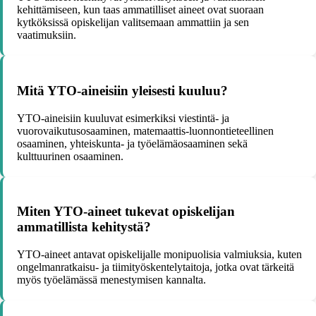
kehittämiseen, kun taas ammatilliset aineet ovat suoraan
kytköksissä opiskelijan valitsemaan ammattiin ja sen
vaatimuksiin.
Mitä YTO-aineisiin yleisesti kuuluu?
YTO-aineisiin kuuluvat esimerkiksi viestintä- ja
vuorovaikutusosaaminen, matemaattis-luonnontieteellinen
osaaminen, yhteiskunta- ja työelämäosaaminen sekä
kulttuurinen osaaminen.
Miten YTO-aineet tukevat opiskelijan
ammatillista kehitystä?
YTO-aineet antavat opiskelijalle monipuolisia valmiuksia, kuten
ongelmanratkaisu- ja tiimityöskentelytaitoja, jotka ovat tärkeitä
myös työelämässä menestymisen kannalta.