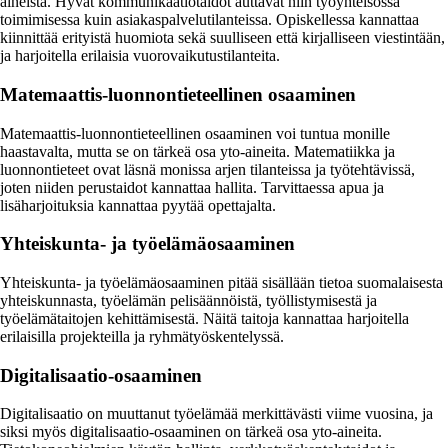
aineista. Hyvät kommunikaatiotaidot auttavat niin työyhteisössä
toimimisessa kuin asiakaspalvelutilanteissa. Opiskellessa kannattaa
kiinnittää erityistä huomiota sekä suulliseen että kirjalliseen viestintään,
ja harjoitella erilaisia vuorovaikutustilanteita.
Matemaattis-luonnontieteellinen osaaminen
Matemaattis-luonnontieteellinen osaaminen voi tuntua monille
haastavalta, mutta se on tärkeä osa yto-aineita. Matematiikka ja
luonnontieteet ovat läsnä monissa arjen tilanteissa ja työtehtävissä,
joten niiden perustaidot kannattaa hallita. Tarvittaessa apua ja
lisäharjoituksia kannattaa pyytää opettajalta.
Yhteiskunta- ja työelämäosaaminen
Yhteiskunta- ja työelämäosaaminen pitää sisällään tietoa suomalaisesta
yhteiskunnasta, työelämän pelisäännöistä, työllistymisestä ja
työelämätaitojen kehittämisestä. Näitä taitoja kannattaa harjoitella
erilaisilla projekteilla ja ryhmätyöskentelyssä.
Digitalisaatio-osaaminen
Digitalisaatio on muuttanut työelämää merkittävästi viime vuosina, ja
siksi myös digitalisaatio-osaaminen on tärkeä osa yto-aineita.