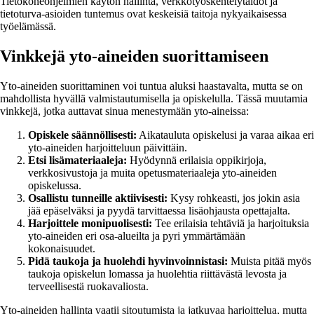
Tietokoneohjelmien käytön hallinta, verkkotyöskentelytaidot ja
tietoturva-asioiden tuntemus ovat keskeisiä taitoja nykyaikaisessa
työelämässä.
Vinkkejä yto-aineiden suorittamiseen
Yto-aineiden suorittaminen voi tuntua aluksi haastavalta, mutta se on
mahdollista hyvällä valmistautumisella ja opiskelulla. Tässä muutamia
vinkkejä, jotka auttavat sinua menestymään yto-aineissa:
Opiskele säännöllisesti:
Aikatauluta opiskelusi ja varaa aikaa eri
yto-aineiden harjoitteluun päivittäin.
Etsi lisämateriaaleja:
Hyödynnä erilaisia oppikirjoja,
verkkosivustoja ja muita opetusmateriaaleja yto-aineiden
opiskelussa.
Osallistu tunneille aktiivisesti:
Kysy rohkeasti, jos jokin asia
jää epäselväksi ja pyydä tarvittaessa lisäohjausta opettajalta.
Harjoittele monipuolisesti:
Tee erilaisia tehtäviä ja harjoituksia
yto-aineiden eri osa-alueilta ja pyri ymmärtämään
kokonaisuudet.
Pidä taukoja ja huolehdi hyvinvoinnistasi:
Muista pitää myös
taukoja opiskelun lomassa ja huolehtia riittävästä levosta ja
terveellisestä ruokavaliosta.
Yto-aineiden hallinta vaatii sitoutumista ja jatkuvaa harjoittelua, mutta