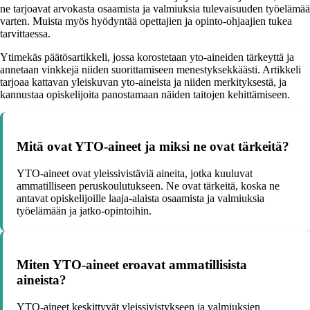
ne tarjoavat arvokasta osaamista ja valmiuksia tulevaisuuden työelämää
varten. Muista myös hyödyntää opettajien ja opinto-ohjaajien tukea
tarvittaessa.
Ytimekäs päätösartikkeli, jossa korostetaan yto-aineiden tärkeyttä ja
annetaan vinkkejä niiden suorittamiseen menestyksekkäästi. Artikkeli
tarjoaa kattavan yleiskuvan yto-aineista ja niiden merkityksestä, ja
kannustaa opiskelijoita panostamaan näiden taitojen kehittämiseen.
Mitä ovat YTO-aineet ja miksi ne ovat tärkeitä?
YTO-aineet ovat yleissivistäviä aineita, jotka kuuluvat
ammatilliseen peruskoulutukseen. Ne ovat tärkeitä, koska ne
antavat opiskelijoille laaja-alaista osaamista ja valmiuksia
työelämään ja jatko-opintoihin.
Miten YTO-aineet eroavat ammatillisista
aineista?
YTO-aineet keskittyvät yleissivistykseen ja valmiuksien