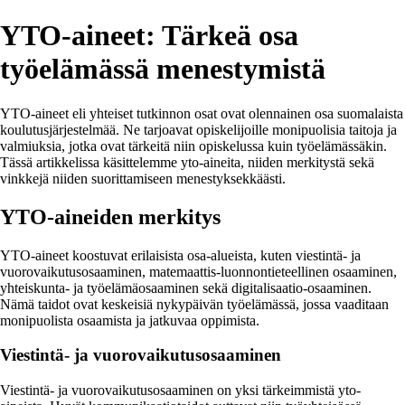
YTO-aineet: Tärkeä osa
työelämässä menestymistä
YTO-aineet eli yhteiset tutkinnon osat ovat olennainen osa suomalaista
koulutusjärjestelmää. Ne tarjoavat opiskelijoille monipuolisia taitoja ja
valmiuksia, jotka ovat tärkeitä niin opiskelussa kuin työelämässäkin.
Tässä artikkelissa käsittelemme yto-aineita, niiden merkitystä sekä
vinkkejä niiden suorittamiseen menestyksekkäästi.
YTO-aineiden merkitys
YTO-aineet koostuvat erilaisista osa-alueista, kuten viestintä- ja
vuorovaikutusosaaminen, matemaattis-luonnontieteellinen osaaminen,
yhteiskunta- ja työelämäosaaminen sekä digitalisaatio-osaaminen.
Nämä taidot ovat keskeisiä nykypäivän työelämässä, jossa vaaditaan
monipuolista osaamista ja jatkuvaa oppimista.
Viestintä- ja vuorovaikutusosaaminen
Viestintä- ja vuorovaikutusosaaminen on yksi tärkeimmistä yto-