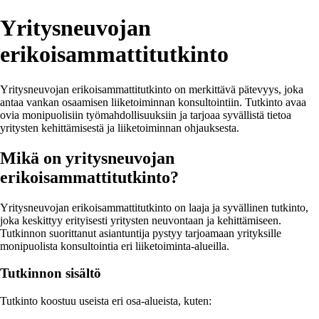
Yritysneuvojan
erikoisammattitutkinto
Yritysneuvojan erikoisammattitutkinto on merkittävä pätevyys, joka
antaa vankan osaamisen liiketoiminnan konsultointiin. Tutkinto avaa
ovia monipuolisiin työmahdollisuuksiin ja tarjoaa syvällistä tietoa
yritysten kehittämisestä ja liiketoiminnan ohjauksesta.
Mikä on yritysneuvojan
erikoisammattitutkinto?
Yritysneuvojan erikoisammattitutkinto on laaja ja syvällinen tutkinto,
joka keskittyy erityisesti yritysten neuvontaan ja kehittämiseen.
Tutkinnon suorittanut asiantuntija pystyy tarjoamaan yrityksille
monipuolista konsultointia eri liiketoiminta-alueilla.
Tutkinnon sisältö
Tutkinto koostuu useista eri osa-alueista, kuten: