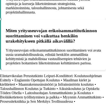
opintoja ja kursseja liiketoiminnan strategioista,
markkinoinnista, taloushallinnosta, johtamisesta sekä
projektinhallinnasta.
Miten yritysneuvojan erikoisammattitutkinnon
suorittaminen voi vaikuttaa henkilön
urakehitykseen pitkällä aikavälillä?
Yritysneuvojan erikoisammattitutkinnon suorittaminen voi avata
uusia uramahdollisuuksia, edistää henkilön ammatillista
kehittymistä ja mahdollistaa vastuullisempien tehtävien ja
projektien hoitamisen liiketoiminnan kehittämisen parissa.
Elintarvikealan Perustutkinto Leipuri-Kondiittori: Koulutusohjelman
Esittely
•
Englannin Opettajan Koulutus
•
Maailman kielet ja
kielitieteet
•
Maanrakennusinsinööri ja Infrainsinöörin koulutus
•
Taloushallinnon Koulutus ja Tutkinto
•
Aikuiskoulutus ja Opiskelu
Töiden Ohella
•
Laitoshuoltajan Ammattitutkinto ja Koulutus
•
Biolääketieteen työllistyminen ja palkka
•
Myynnin Ammattitutkinto
•
Prosessitekniikka ja Sen Merkitys Teollisuudessa
•