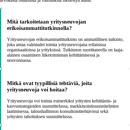
arvokasta osaamista ja valmiuksia menestyä alalla.
Mitä tarkoitetaan yritysneuvojan
erikoisammattitutkinnolla?
Yritysneuvojan erikoisammattitutkinto on ammatillinen tutkinto,
joka antaa valmiudet toimia yritysneuvojana erilaisissa
organisaatioissa ja yrityksissä. Tutkinnon suorittaneella on laaja-
alainen osaaminen liiketoiminnan kehittämisessä ja
neuvonnassa.
Mitkä ovat tyypillisiä tehtäviä, joita
yritysneuvoja voi hoitaa?
Yritysneuvoja voi toimia esimerkiksi yritysten kehittämis- ja
kasvustrategioiden suunnittelussa, markkinointisuunnitelmien
laatimisessa, taloushallinnon konsultointitehtävissä sekä
yritysten rahoituksen suunnittelussa.