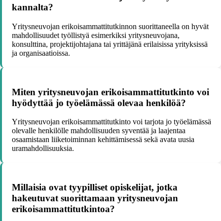
kannalta?
Yritysneuvojan erikoisammattitutkinnon suorittaneella on hyvät
mahdollisuudet työllistyä esimerkiksi yritysneuvojana,
konsulttina, projektijohtajana tai yrittäjänä erilaisissa yrityksissä
ja organisaatioissa.
Miten yritysneuvojan erikoisammattitutkinto voi
hyödyttää jo työelämässä olevaa henkilöä?
Yritysneuvojan erikoisammattitutkinto voi tarjota jo työelämässä
olevalle henkilölle mahdollisuuden syventää ja laajentaa
osaamistaan liiketoiminnan kehittämisessä sekä avata uusia
uramahdollisuuksia.
Millaisia ovat tyypilliset opiskelijat, jotka
hakeutuvat suorittamaan yritysneuvojan
erikoisammattitutkintoa?