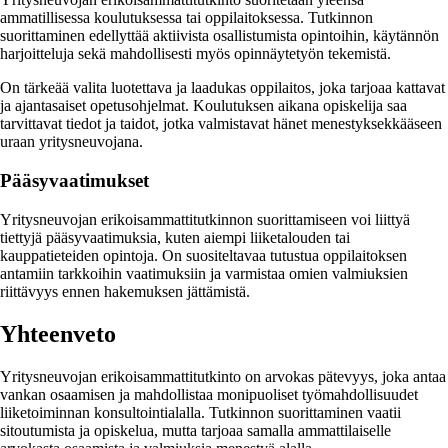
ammatillisessa koulutuksessa tai oppilaitoksessa. Tutkinnon
suorittaminen edellyttää aktiivista osallistumista opintoihin, käytännön
harjoitteluja sekä mahdollisesti myös opinnäytetyön tekemistä.
On tärkeää valita luotettava ja laadukas oppilaitos, joka tarjoaa kattavat
ja ajantasaiset opetusohjelmat. Koulutuksen aikana opiskelija saa
tarvittavat tiedot ja taidot, jotka valmistavat hänet menestyksekkääseen
uraan yritysneuvojana.
Pääsyvaatimukset
Yritysneuvojan erikoisammattitutkinnon suorittamiseen voi liittyä
tiettyjä pääsyvaatimuksia, kuten aiempi liiketalouden tai
kauppatieteiden opintoja. On suositeltavaa tutustua oppilaitoksen
antamiin tarkkoihin vaatimuksiin ja varmistaa omien valmiuksien
riittävyys ennen hakemuksen jättämistä.
Yhteenveto
Yritysneuvojan erikoisammattitutkinto on arvokas pätevyys, joka antaa
vankan osaamisen ja mahdollistaa monipuoliset työmahdollisuudet
liiketoiminnan konsultointialalla. Tutkinnon suorittaminen vaatii
sitoutumista ja opiskelua, mutta tarjoaa samalla ammattilaiselle