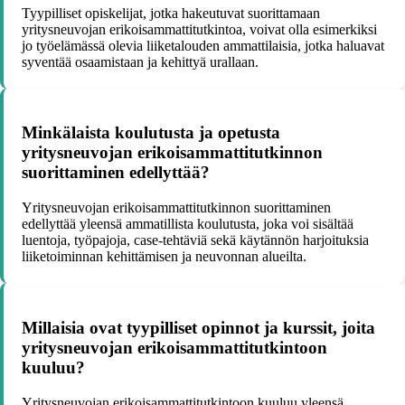
Tyypilliset opiskelijat, jotka hakeutuvat suorittamaan
yritysneuvojan erikoisammattitutkintoa, voivat olla esimerkiksi
jo työelämässä olevia liiketalouden ammattilaisia, jotka haluavat
syventää osaamistaan ja kehittyä urallaan.
Minkälaista koulutusta ja opetusta
yritysneuvojan erikoisammattitutkinnon
suorittaminen edellyttää?
Yritysneuvojan erikoisammattitutkinnon suorittaminen
edellyttää yleensä ammatillista koulutusta, joka voi sisältää
luentoja, työpajoja, case-tehtäviä sekä käytännön harjoituksia
liiketoiminnan kehittämisen ja neuvonnan alueilta.
Millaisia ovat tyypilliset opinnot ja kurssit, joita
yritysneuvojan erikoisammattitutkintoon
kuuluu?
Yritysneuvojan erikoisammattitutkintoon kuuluu yleensä