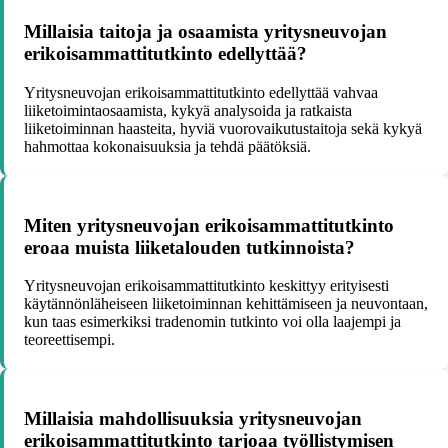
Millaisia taitoja ja osaamista yritysneuvojan
erikoisammattitutkinto edellyttää?
Yritysneuvojan erikoisammattitutkinto edellyttää vahvaa
liiketoimintaosaamista, kykyä analysoida ja ratkaista
liiketoiminnan haasteita, hyviä vuorovaikutustaitoja sekä kykyä
hahmottaa kokonaisuuksia ja tehdä päätöksiä.
Miten yritysneuvojan erikoisammattitutkinto
eroaa muista liiketalouden tutkinnoista?
Yritysneuvojan erikoisammattitutkinto keskittyy erityisesti
käytännönläheiseen liiketoiminnan kehittämiseen ja neuvontaan,
kun taas esimerkiksi tradenomin tutkinto voi olla laajempi ja
teoreettisempi.
Millaisia mahdollisuuksia yritysneuvojan
erikoisammattitutkinto tarjoaa työllistymisen