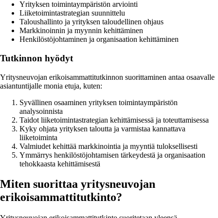
Yrityksen toimintaympäristön arviointi
Liiketoimintastrategian suunnittelu
Taloushallinto ja yrityksen taloudellinen ohjaus
Markkinoinnin ja myynnin kehittäminen
Henkilöstöjohtaminen ja organisaation kehittäminen
Tutkinnon hyödyt
Yritysneuvojan erikoisammattitutkinnon suorittaminen antaa osaavalle
asiantuntijalle monia etuja, kuten:
Syvällinen osaaminen yrityksen toimintaympäristön
analysoinnista
Taidot liiketoimintastrategian kehittämisessä ja toteuttamisessa
Kyky ohjata yrityksen taloutta ja varmistaa kannattava
liiketoiminta
Valmiudet kehittää markkinointia ja myyntiä tuloksellisesti
Ymmärrys henkilöstöjohtamisen tärkeydestä ja organisaation
tehokkaasta kehittämisestä
Miten suorittaa yritysneuvojan
erikoisammattitutkinto?
Yritysneuvojan erikoisammattitutkinto suoritetaan yleensä