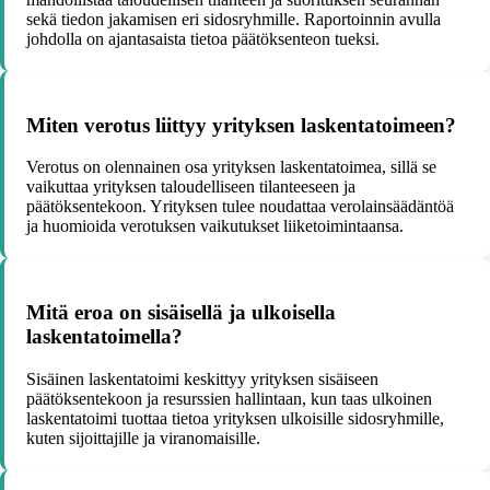
sekä tiedon jakamisen eri sidosryhmille. Raportoinnin avulla
johdolla on ajantasaista tietoa päätöksenteon tueksi.
Miten verotus liittyy yrityksen laskentatoimeen?
Verotus on olennainen osa yrityksen laskentatoimea, sillä se
vaikuttaa yrityksen taloudelliseen tilanteeseen ja
päätöksentekoon. Yrityksen tulee noudattaa verolainsäädäntöä
ja huomioida verotuksen vaikutukset liiketoimintaansa.
Mitä eroa on sisäisellä ja ulkoisella
laskentatoimella?
Sisäinen laskentatoimi keskittyy yrityksen sisäiseen
päätöksentekoon ja resurssien hallintaan, kun taas ulkoinen
laskentatoimi tuottaa tietoa yrityksen ulkoisille sidosryhmille,
kuten sijoittajille ja viranomaisille.