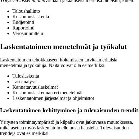
Yrityksen laskentatoimi
voidaan jakaa useisiin eri osa-alueisiin, kuten:
Taloushallinto
Kustannuslaskenta
Budjetointi
Raportointi
Verosuunnittelu
Laskentatoimen menetelmät ja työkalut
Laskentatoimen tehokkaaseen hoitamiseen tarvitaan erilaisia
menetelmiä ja työkaluja. Näitä voivat olla esimerkiksi:
Tuloslaskenta
Taseanalyysi
Kannattavuuslaskelmat
Kustannuslaskennan eri menetelmät
Laskentatoimen järjestelmät ja ohjelmistot
Laskentatoimen kehittyminen ja tulevaisuuden trendit
Yritysten toimintaympäristö ja kilpailu ovat jatkuvassa muutoksessa,
mikä asettaa myös laskentatoimelle uusia haasteita. Tulevaisuuden
trendejä ovat esimerkiksi: