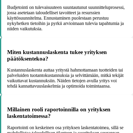
Budjetointi on tulevaisuuteen suuntautunut suunnitteluprosessi,
jossa asetetaan taloudelliset tavoitteet ja resurssien
käyttösuunnitelma. Ennustaminen puolestaan perustuu
nykyhetken tietoihin ja pyrkii arvioimaan tulevia tapahtumia ja
niiden vaikutuksia.
Miten kustannuslaskenta tukee yrityksen
päätöksentekoa?
Kustannuslaskenta auttaa yritystä hahmottamaan tuotteiden tai
palveluiden tuotantokustannuksia ja selvittämään, mitkä tekijät
vaikuttavat kustannuksiin. Näiden tietojen avulla yritys voi
tehdä kannattavuuslaskelmia ja optimoida toimintaansa.
Millainen rooli raportoinnilla on yrityksen
laskentatoimessa?
Raportointi on keskeinen osa yrityksen laskentatoimea, sillä se
mahdollistaa taloudellisen tilanteen ja suorituksen seurannan