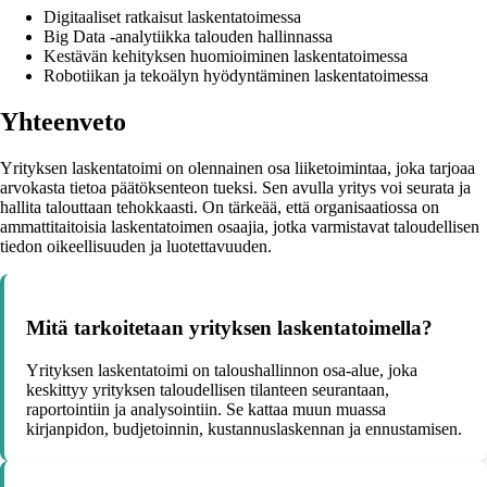
Digitaaliset ratkaisut laskentatoimessa
Big Data -analytiikka talouden hallinnassa
Kestävän kehityksen huomioiminen laskentatoimessa
Robotiikan ja tekoälyn hyödyntäminen laskentatoimessa
Yhteenveto
Yrityksen laskentatoimi on olennainen osa liiketoimintaa, joka tarjoaa
arvokasta tietoa päätöksenteon tueksi. Sen avulla yritys voi seurata ja
hallita talouttaan tehokkaasti. On tärkeää, että organisaatiossa on
ammattitaitoisia laskentatoimen osaajia, jotka varmistavat taloudellisen
tiedon oikeellisuuden ja luotettavuuden.
Mitä tarkoitetaan yrityksen laskentatoimella?
Yrityksen laskentatoimi on taloushallinnon osa-alue, joka
keskittyy yrityksen taloudellisen tilanteen seurantaan,
raportointiin ja analysointiin. Se kattaa muun muassa
kirjanpidon, budjetoinnin, kustannuslaskennan ja ennustamisen.