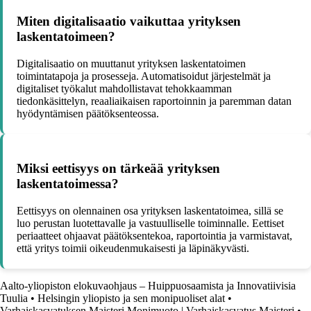
Miten digitalisaatio vaikuttaa yrityksen
laskentatoimeen?
Digitalisaatio on muuttanut yrityksen laskentatoimen
toimintatapoja ja prosesseja. Automatisoidut järjestelmät ja
digitaliset työkalut mahdollistavat tehokkaamman
tiedonkäsittelyn, reaaliaikaisen raportoinnin ja paremman datan
hyödyntämisen päätöksenteossa.
Miksi eettisyys on tärkeää yrityksen
laskentatoimessa?
Eettisyys on olennainen osa yrityksen laskentatoimea, sillä se
luo perustan luotettavalle ja vastuulliselle toiminnalle. Eettiset
periaatteet ohjaavat päätöksentekoa, raportointia ja varmistavat,
että yritys toimii oikeudenmukaisesti ja läpinäkyvästi.
Aalto-yliopiston elokuvaohjaus – Huippuosaamista ja Innovatiivisia
Tuulia
•
Helsingin yliopisto ja sen monipuoliset alat
•
Varhaiskasvatuksen Maisteri Monimuoto | Varhaiskasvatus Maisteri
•