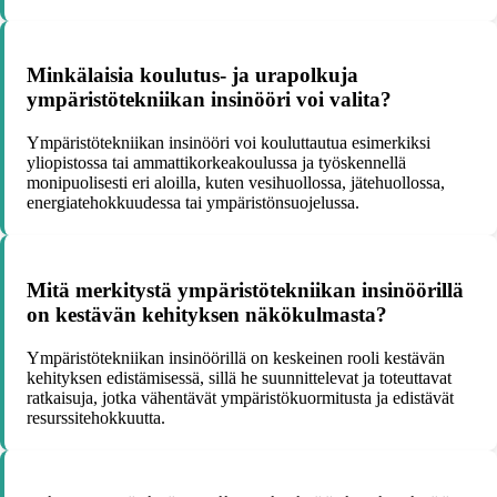
Minkälaisia koulutus- ja urapolkuja
ympäristötekniikan insinööri voi valita?
Ympäristötekniikan insinööri voi kouluttautua esimerkiksi
yliopistossa tai ammattikorkeakoulussa ja työskennellä
monipuolisesti eri aloilla, kuten vesihuollossa, jätehuollossa,
energiatehokkuudessa tai ympäristönsuojelussa.
Mitä merkitystä ympäristötekniikan insinöörillä
on kestävän kehityksen näkökulmasta?
Ympäristötekniikan insinöörillä on keskeinen rooli kestävän
kehityksen edistämisessä, sillä he suunnittelevat ja toteuttavat
ratkaisuja, jotka vähentävät ympäristökuormitusta ja edistävät
resurssitehokkuutta.