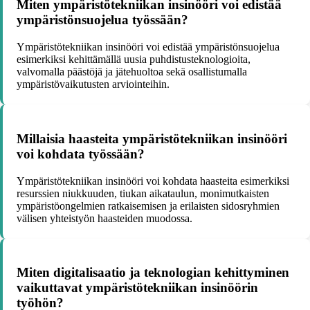
Miten ympäristötekniikan insinööri voi edistää
ympäristönsuojelua työssään?
Ympäristötekniikan insinööri voi edistää ympäristönsuojelua
esimerkiksi kehittämällä uusia puhdistusteknologioita,
valvomalla päästöjä ja jätehuoltoa sekä osallistumalla
ympäristövaikutusten arviointeihin.
Millaisia haasteita ympäristötekniikan insinööri
voi kohdata työssään?
Ympäristötekniikan insinööri voi kohdata haasteita esimerkiksi
resurssien niukkuuden, tiukan aikataulun, monimutkaisten
ympäristöongelmien ratkaisemisen ja erilaisten sidosryhmien
välisen yhteistyön haasteiden muodossa.
Miten digitalisaatio ja teknologian kehittyminen
vaikuttavat ympäristötekniikan insinöörin
työhön?