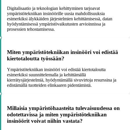
Digitalisaatio ja teknologian kehittyminen tarjoavat
ympäristötekniikan insinöörille uusia mahdollisuuksia
esimerkiksi älykkäiden järjestelmien kehittämisessä, datan
hyödyntämisessä ympäristövaikutusten arvioinnissa ja
prosessien tehostamisessa.
Miten ympäristötekniikan insinööri voi edistää
kiertotaloutta työssään?
Ympäristötekniikan insinööri voi edistää kiertotaloutta
esimerkiksi suunnittelemalla ja kehittämällä
kierrätysjärjestelmiä, hyödyntämällä sivuvirtoja resurssina ja
edistämällä tuotteiden elinkaaren pidentämistä.
Millaisia ympäristöhaasteita tulevaisuudessa on
odotettavissa ja miten ympäristötekniikan
insinöörit voivat niihin vastata?