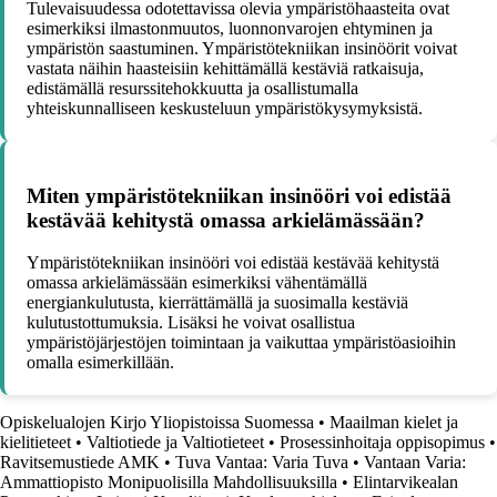
Tulevaisuudessa odotettavissa olevia ympäristöhaasteita ovat
esimerkiksi ilmastonmuutos, luonnonvarojen ehtyminen ja
ympäristön saastuminen. Ympäristötekniikan insinöörit voivat
vastata näihin haasteisiin kehittämällä kestäviä ratkaisuja,
edistämällä resurssitehokkuutta ja osallistumalla
yhteiskunnalliseen keskusteluun ympäristökysymyksistä.
Miten ympäristötekniikan insinööri voi edistää
kestävää kehitystä omassa arkielämässään?
Ympäristötekniikan insinööri voi edistää kestävää kehitystä
omassa arkielämässään esimerkiksi vähentämällä
energiankulutusta, kierrättämällä ja suosimalla kestäviä
kulutustottumuksia. Lisäksi he voivat osallistua
ympäristöjärjestöjen toimintaan ja vaikuttaa ympäristöasioihin
omalla esimerkillään.
Opiskelualojen Kirjo Yliopistoissa Suomessa
•
Maailman kielet ja
kielitieteet
•
Valtiotiede ja Valtiotieteet
•
Prosessinhoitaja oppisopimus
•
Ravitsemustiede AMK
•
Tuva Vantaa: Varia Tuva
•
Vantaan Varia:
Ammattiopisto Monipuolisilla Mahdollisuuksilla
•
Elintarvikealan