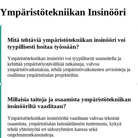
Ympäristötekniikan Insinööri
Mitä tehtäviä ympäristötekniikan insinööri voi
tyypillisesti hoitaa työssään?
Ympäristötekniikan insinööri voi tyypillisesti suunnitella ja
kehittää ympäristöystävällisiä ratkaisuja, valvoa
ympäristövaikutuksia, tehdä ympäristövaikutusten arviointeja ja
osallistua ympäristöalan projekteihin.
Millaisia taitoja ja osaamista ympäristötekniikan
insinööriltä vaaditaan?
Ympäristötekniikan insinööriltä vaaditaan vahvaa teknistä
osaamista, ympäristöalan lainsäädännön tuntemusta, kykyä
tehdä yhteistyötä eri sidosryhmien kanssa sekä
ongelmanratkaisutaitoja.