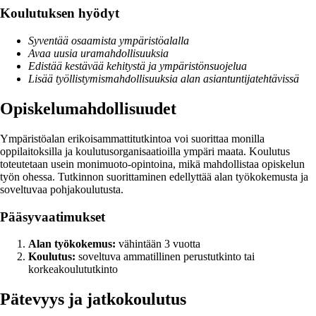
Koulutuksen hyödyt
Syventää osaamista ympäristöalalla
Avaa uusia uramahdollisuuksia
Edistää kestävää kehitystä ja ympäristönsuojelua
Lisää työllistymismahdollisuuksia alan asiantuntijatehtävissä
Opiskelumahdollisuudet
Ympäristöalan erikoisammattitutkintoa voi suorittaa monilla
oppilaitoksilla ja koulutusorganisaatioilla ympäri maata. Koulutus
toteutetaan usein monimuoto-opintoina, mikä mahdollistaa opiskelun
työn ohessa. Tutkinnon suorittaminen edellyttää alan työkokemusta ja
soveltuvaa pohjakoulutusta.
Pääsyvaatimukset
Alan työkokemus:
vähintään 3 vuotta
Koulutus:
soveltuva ammatillinen perustutkinto tai
korkeakoulututkinto
Pätevyys ja jatkokoulutus