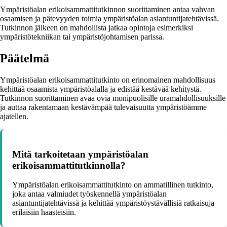
Ympäristöalan erikoisammattitutkinnon suorittaminen antaa vahvan
osaamisen ja pätevyyden toimia ympäristöalan asiantuntijatehtävissä.
Tutkinnon jälkeen on mahdollista jatkaa opintoja esimerkiksi
ympäristötekniikan tai ympäristöjohtamisen parissa.
Päätelmä
Ympäristöalan erikoisammattitutkinto on erinomainen mahdollisuus
kehittää osaamista ympäristöalalla ja edistää kestävää kehitystä.
Tutkinnon suorittaminen avaa ovia monipuolisille uramahdollisuuksille
ja auttaa rakentamaan kestävämpää tulevaisuutta ympäristöämme
ajatellen.
Mitä tarkoitetaan ympäristöalan
erikoisammattitutkinnolla?
Ympäristöalan erikoisammattitutkinto on ammatillinen tutkinto,
joka antaa valmiudet työskennellä ympäristöalan
asiantuntijatehtävissä ja kehittää ympäristöystävällisiä ratkaisuja
erilaisiin haasteisiin.