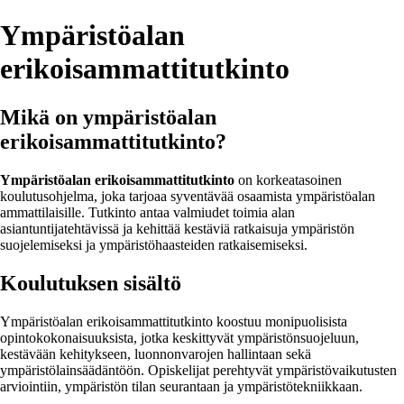
Ympäristöalan
erikoisammattitutkinto
Mikä on ympäristöalan
erikoisammattitutkinto?
Ympäristöalan erikoisammattitutkinto
on korkeatasoinen
koulutusohjelma, joka tarjoaa syventävää osaamista ympäristöalan
ammattilaisille. Tutkinto antaa valmiudet toimia alan
asiantuntijatehtävissä ja kehittää kestäviä ratkaisuja ympäristön
suojelemiseksi ja ympäristöhaasteiden ratkaisemiseksi.
Koulutuksen sisältö
Ympäristöalan erikoisammattitutkinto koostuu monipuolisista
opintokokonaisuuksista, jotka keskittyvät ympäristönsuojeluun,
kestävään kehitykseen, luonnonvarojen hallintaan sekä
ympäristölainsäädäntöön. Opiskelijat perehtyvät ympäristövaikutusten
arviointiin, ympäristön tilan seurantaan ja ympäristötekniikkaan.