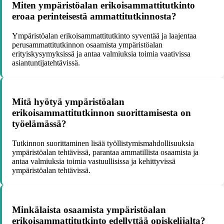
Miten ympäristöalan erikoisammattitutkinto
eroaa perinteisestä ammattitutkinnosta?
Ympäristöalan erikoisammattitutkinto syventää ja laajentaa
perusammattitutkinnon osaamista ympäristöalan
erityiskysymyksissä ja antaa valmiuksia toimia vaativissa
asiantuntijatehtävissä.
Mitä hyötyä ympäristöalan
erikoisammattitutkinnon suorittamisesta on
työelämässä?
Tutkinnon suorittaminen lisää työllistymismahdollisuuksia
ympäristöalan tehtävissä, parantaa ammatillista osaamista ja
antaa valmiuksia toimia vastuullisissa ja kehittyvissä
ympäristöalan tehtävissä.
Minkälaista osaamista ympäristöalan
erikoisammattitutkinto edellyttää opiskelijalta?