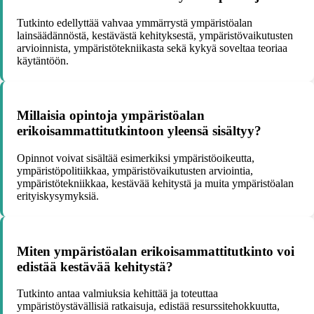
Tutkinto edellyttää vahvaa ymmärrystä ympäristöalan
lainsäädännöstä, kestävästä kehityksestä, ympäristövaikutusten
arvioinnista, ympäristötekniikasta sekä kykyä soveltaa teoriaa
käytäntöön.
Millaisia opintoja ympäristöalan
erikoisammattitutkintoon yleensä sisältyy?
Opinnot voivat sisältää esimerkiksi ympäristöoikeutta,
ympäristöpolitiikkaa, ympäristövaikutusten arviointia,
ympäristötekniikkaa, kestävää kehitystä ja muita ympäristöalan
erityiskysymyksiä.
Miten ympäristöalan erikoisammattitutkinto voi
edistää kestävää kehitystä?
Tutkinto antaa valmiuksia kehittää ja toteuttaa
ympäristöystävällisiä ratkaisuja, edistää resurssitehokkuutta,