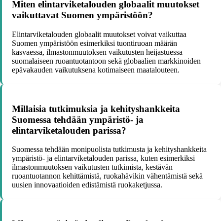
Miten elintarviketalouden globaalit muutokset
vaikuttavat Suomen ympäristöön?
Elintarviketalouden globaalit muutokset voivat vaikuttaa
Suomen ympäristöön esimerkiksi tuontiruoan määrän
kasvaessa, ilmastonmuutoksen vaikutusten heijastuessa
suomalaiseen ruoantuotantoon sekä globaalien markkinoiden
epävakauden vaikutuksena kotimaiseen maatalouteen.
Millaisia tutkimuksia ja kehityshankkeita
Suomessa tehdään ympäristö- ja
elintarviketalouden parissa?
Suomessa tehdään monipuolista tutkimusta ja kehityshankkeita
ympäristö- ja elintarviketalouden parissa, kuten esimerkiksi
ilmastonmuutoksen vaikutusten tutkimista, kestävän
ruoantuotannon kehittämistä, ruokahävikin vähentämistä sekä
uusien innovaatioiden edistämistä ruokaketjussa.