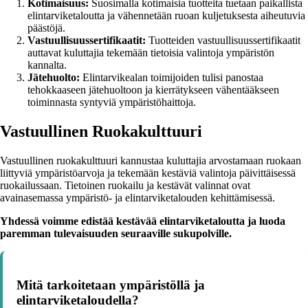
Kotimaisuus:
Suosimalla kotimaisia tuotteita tuetaan paikallista
elintarviketaloutta ja vähennetään ruoan kuljetuksesta aiheutuvia
päästöjä.
Vastuullisuussertifikaatit:
Tuotteiden vastuullisuussertifikaatit
auttavat kuluttajia tekemään tietoisia valintoja ympäristön
kannalta.
Jätehuolto:
Elintarvikealan toimijoiden tulisi panostaa
tehokkaaseen jätehuoltoon ja kierrätykseen vähentääkseen
toiminnasta syntyviä ympäristöhaittoja.
Vastuullinen Ruokakulttuuri
Vastuullinen ruokakulttuuri kannustaa kuluttajia arvostamaan ruokaan
liittyviä ympäristöarvoja ja tekemään kestäviä valintoja päivittäisessä
ruokailussaan. Tietoinen ruokailu ja kestävät valinnat ovat
avainasemassa ympäristö- ja elintarviketalouden kehittämisessä.
Yhdessä voimme edistää kestävää elintarviketaloutta ja luoda
paremman tulevaisuuden seuraaville sukupolville.
Mitä tarkoitetaan ympäristöllä ja
elintarviketaloudella?