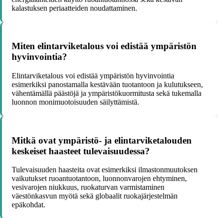
kalastuksen periaatteiden noudattaminen.
Miten elintarviketalous voi edistää ympäristön
hyvinvointia?
Elintarviketalous voi edistää ympäristön hyvinvointia
esimerkiksi panostamalla kestävään tuotantoon ja kulutukseen,
vähentämällä päästöjä ja ympäristökuormitusta sekä tukemalla
luonnon monimuotoisuuden säilyttämistä.
Mitkä ovat ympäristö- ja elintarviketalouden
keskeiset haasteet tulevaisuudessa?
Tulevaisuuden haasteita ovat esimerkiksi ilmastonmuutoksen
vaikutukset ruoantuotantoon, luonnonvarojen ehtyminen,
vesivarojen niukkuus, ruokaturvan varmistaminen
väestönkasvun myötä sekä globaalit ruokajärjestelmän
epäkohdat.