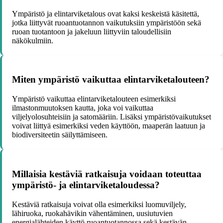
Ympäristö ja elintarviketalous ovat kaksi keskeistä käsitettä,
jotka liittyvät ruoantuotannon vaikutuksiin ympäristöön sekä
ruoan tuotantoon ja jakeluun liittyviin taloudellisiin
näkökulmiin.
Miten ympäristö vaikuttaa elintarviketalouteen?
Ympäristö vaikuttaa elintarviketalouteen esimerkiksi
ilmastonmuutoksen kautta, joka voi vaikuttaa
viljelyolosuhteisiin ja satomääriin. Lisäksi ympäristövaikutukset
voivat liittyä esimerkiksi veden käyttöön, maaperän laatuun ja
biodiversiteetin säilyttämiseen.
Millaisia kestäviä ratkaisuja voidaan toteuttaa
ympäristö- ja elintarviketaloudessa?
Kestäviä ratkaisuja voivat olla esimerkiksi luomuviljely,
lähiruoka, ruokahävikin vähentäminen, uusiutuvien
energialähteiden käyttö ruoantuotannossa sekä kestävän