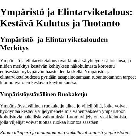
Ympäristö ja Elintarviketalous:
Kestävä Kulutus ja Tuotanto
Ympäristö- ja Elintarviketalouden
Merkitys
Ympäristö ja elintarviketalous ovat kiinteässä yhteydessä toisiinsa, ja
niiden merkitys kestävän kehityksen näkökulmasta korostuu
entisestään nykypäivän haasteiden keskellä. Ympäristö- ja
elintarviketaloudessa pyritään tasapainottamaan ruoantuotannon tarpeet
luonnonvarojen kestävän käytön kanssa.
Ympäristöystävällinen Ruokaketju
Ympäristöystävällinen ruokaketju alkaa jo viljelijöiltä, jotka voivat
hyödyntää kestäviä viljelymenetelmiä vähentääkseen ympäristöön
kohdistuvia haitallisia vaikutuksia. Luomuviljely on yksi keinoista,
jolla viljelijät voivat tuottaa ruokaa luontoa säästäen.
Ruoan alkuperä ja tuotantomuoto vaikuttavat suuresti ympäristöön: