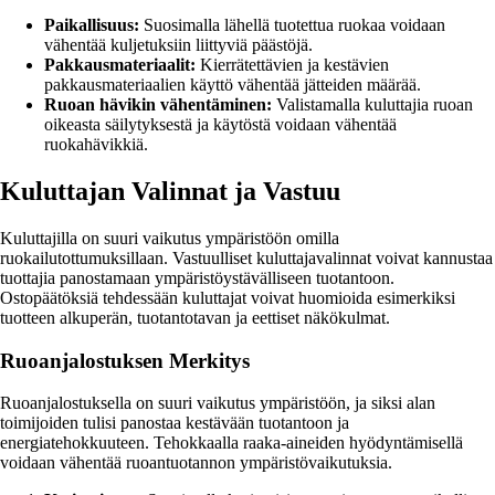
Paikallisuus:
Suosimalla lähellä tuotettua ruokaa voidaan
vähentää kuljetuksiin liittyviä päästöjä.
Pakkausmateriaalit:
Kierrätettävien ja kestävien
pakkausmateriaalien käyttö vähentää jätteiden määrää.
Ruoan hävikin vähentäminen:
Valistamalla kuluttajia ruoan
oikeasta säilytyksestä ja käytöstä voidaan vähentää
ruokahävikkiä.
Kuluttajan Valinnat ja Vastuu
Kuluttajilla on suuri vaikutus ympäristöön omilla
ruokailutottumuksillaan. Vastuulliset kuluttajavalinnat voivat kannustaa
tuottajia panostamaan ympäristöystävälliseen tuotantoon.
Ostopäätöksiä tehdessään kuluttajat voivat huomioida esimerkiksi
tuotteen alkuperän, tuotantotavan ja eettiset näkökulmat.
Ruoanjalostuksen Merkitys
Ruoanjalostuksella on suuri vaikutus ympäristöön, ja siksi alan
toimijoiden tulisi panostaa kestävään tuotantoon ja
energiatehokkuuteen. Tehokkaalla raaka-aineiden hyödyntämisellä
voidaan vähentää ruoantuotannon ympäristövaikutuksia.