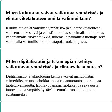
Miten kuluttajat voivat vaikuttaa ympäristö- ja
elintarviketalouteen omilla valinnoillaan?
Kuluttajat voivat vaikuttaa ympäristö- ja elintarviketalouteen
valitsemalla kestäviä ja eettisiä tuotteita, suosimalla lähiruokaa,
vähentämällä ruokahävikkiä, tukemalla paikallisia tuottajia sekä
vaatimalla vastuullisia toimintatapoja ruokaketjussa.
Miten digitalisaatio ja teknologian kehitys
vaikuttavat ympäristö- ja elintarviketalouteen?
Digitalisaatio ja teknologian kehitys voivat mahdollistaa
esimerkiksi resurssitehokkaampaa ruoantuotantoa, parempaa
tuoteturvallisuutta, läpinäkyvämpää ruokaketjua sekä uusia
innovaatioita ympäristöystävällisemmän ruoantuotannon
edistämiseksi.