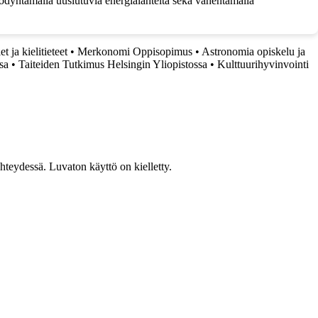
hyödyntämällä uusiutuvia energialähteitä sekä vähentämällä
t ja kielitieteet
•
Merkonomi Oppisopimus
•
Astronomia opiskelu ja
sa
•
Taiteiden Tutkimus Helsingin Yliopistossa
•
Kulttuurihyvinvointi
teydessä. Luvaton käyttö on kielletty.