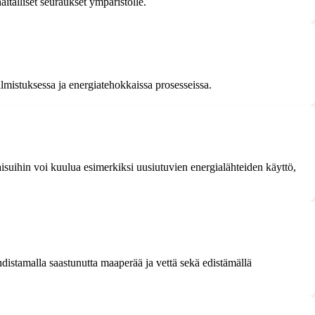
italliset seuraukset ympäristölle.
lmistuksessa ja energiatehokkaissa prosesseissa.
aisuihin voi kuulua esimerkiksi uusiutuvien energialähteiden käyttö,
distamalla saastunutta maaperää ja vettä sekä edistämällä