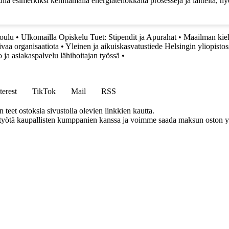
la esimerkiksi kehittämällä energiatehokkaita prosesseja ja laitteita, 
oulu
•
Ulkomailla Opiskelu Tuet: Stipendit ja Apurahat
•
Maailman kiele
vaa organisaatiota
•
Yleinen ja aikuiskasvatustiede Helsingin yliopistos
 ja asiakaspalvelu lähihoitajan työssä
•
terest
TikTok
Mail
RSS
eet ostoksia sivustolla olevien linkkien kautta.
styötä kaupallisten kumppanien kanssa ja voimme saada maksun oston yh