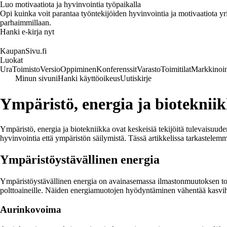
Luo motivaatiota ja hyvinvointia työpaikalla
Opi kuinka voit parantaa työntekijöiden hyvinvointia ja motivaatiota yrity
parhaimmillaan.
Hanki e-kirja nyt
KaupanSivu.fi
Luokat
Ura
Toimisto
Versio
Oppiminen
Konferenssit
Varasto
Toimitilat
Markkinoin
Minun sivuni
Hanki käyttöoikeus
Uutiskirje
Ympäristö, energia ja bioteknii
Ympäristö, energia ja biotekniikka ovat keskeisiä tekijöitä tulevaisuud
hyvinvointia että ympäristön säilymistä. Tässä artikkelissa tarkastelemm
Ympäristöystävällinen energia
Ympäristöystävällinen energia on avainasemassa ilmastonmuutoksen torjun
polttoaineille. Näiden energiamuotojen hyödyntäminen vähentää kasvih
Aurinkovoima