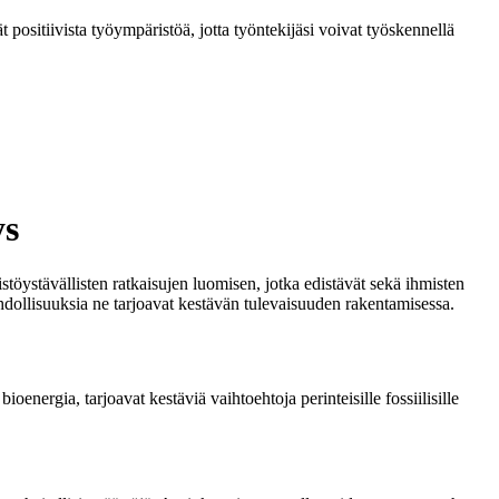
t positiivista työympäristöä, jotta työntekijäsi voivat työskennellä
ys
stöystävällisten ratkaisujen luomisen, jotka edistävät sekä ihmisten
mahdollisuuksia ne tarjoavat kestävän tulevaisuuden rakentamisessa.
nergia, tarjoavat kestäviä vaihtoehtoja perinteisille fossiilisille