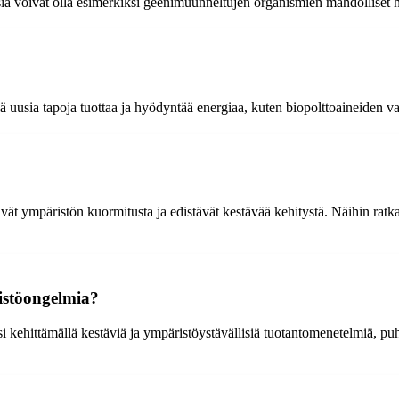
sia voivat olla esimerkiksi geenimuunneltujen organismien mahdolliset ha
?
ä uusia tapoja tuottaa ja hyödyntää energiaa, kuten biopolttoaineiden va
ävät ympäristön kuormitusta ja edistävät kestävää kehitystä. Näihin ratk
istöongelmia?
 kehittämällä kestäviä ja ympäristöystävällisiä tuotantomenetelmiä, puh