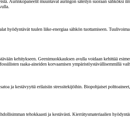
tä. Aurinkopaneelit muuntavat auringon säteilyn suoraan sähköksi ilma
vulla.
at hyödyntävät tuulen liike-energiaa sähkön tuottamiseen. Tuulivoima o
kestävään kehitykseen. Geenimuokkauksen avulla voidaan kehittää esime
at fossiilisten raaka-aineiden korvaamisen ympäristöystävällisemmillä vai
 ja kestävyyttä erilaisiin stressitekijöihin. Biopohjaiset polttoaineet, 
hdollisimman tehokkaasti ja kestävästi. Kierrätysmateriaalien hyödynt