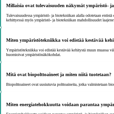
Millaisia ovat tulevaisuuden näkymät ympäristö- ja
Tulevaisuudessa ympäristö- ja biotekniikan alalla odotetaan entist
kehittyessä myös ympäristö- ja biotekniikan mahdollisuudet laajenev
Miten ympäristötekniikka voi edistää kestävää kehi
Ympäristötekniikka voi edistää kestävää kehitystä muun muassa vähe
huomioivat ympäristönäkökohdat.
Mitä ovat biopolttoaineet ja miten niitä tuotetaan?
Biopolttoaineet ovat uusiutuvia polttoaineita, jotka valmistetaan bio
Miten energiatehokkuutta voidaan parantaa ympäris