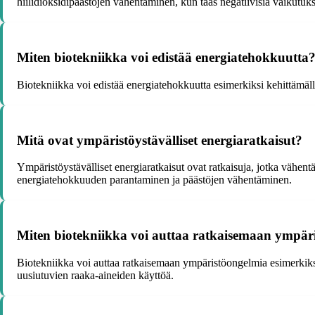
hiilidioksidipäästöjen vähentäminen, kun taas negatiivisia vaikutuk
Miten biotekniikka voi edistää energiatehokkuutta
Biotekniikka voi edistää energiatehokkuutta esimerkiksi kehittämäll
Mitä ovat ympäristöystävälliset energiaratkaisut?
Ympäristöystävälliset energiaratkaisut ovat ratkaisuja, jotka vähent
energiatehokkuuden parantaminen ja päästöjen vähentäminen.
Miten biotekniikka voi auttaa ratkaisemaan ympär
Biotekniikka voi auttaa ratkaisemaan ympäristöongelmia esimerkiksi
uusiutuvien raaka-aineiden käyttöä.