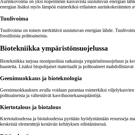
Aurinkovoima on yksi nopeimmin kasvavista uusiutuvan energian lähteis
energian lisäksi myös lämpöä esimerkiksi erilaisten aurinkokeräimien a
Tuulivoima
Tuulivoima on toinen merkittävä uusiutuvan energian lähde. Tuulivoimal
fossiilisista polttoaineista.
Biotekniikka ympäristönsuojelussa
Biotekniikka tarjoaa monipuolisia ratkaisuja ympäristönsuojeluun ja 
haasteita. Lisäksi biopohjaiset materiaalit ja polttoaineet mahdollistav
Geenimuokkaus ja bioteknologia
Geenimuokkauksen avulla voidaan parantaa esimerkiksi viljelykasvien satoa
polttoaineista ja vähentävät kasvihuonekaasupäästöjä.
Kiertotalous ja biotalous
Kiertotaloudessa ja biotaloudessa pyritään hyödyntämään resursseja ma
keskeisiä elementtejä kestävän kehityksen edistämisessä.