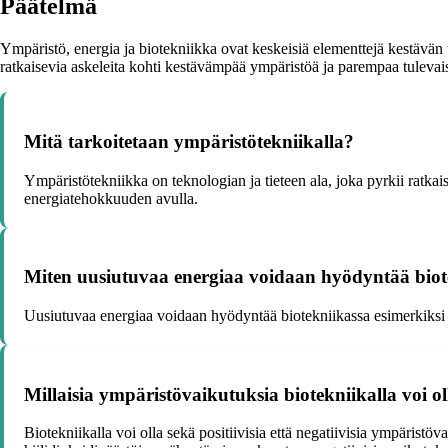
Päätelmä
Ympäristö, energia ja biotekniikka ovat keskeisiä elementtejä kestävä
ratkaisevia askeleita kohti kestävämpää ympäristöä ja parempaa tulevais
Mitä tarkoitetaan ympäristötekniikalla?
Ympäristötekniikka on teknologian ja tieteen ala, joka pyrkii rat
energiatehokkuuden avulla.
Miten uusiutuvaa energiaa voidaan hyödyntää biot
Uusiutuvaa energiaa voidaan hyödyntää biotekniikassa esimerkiksi 
Millaisia ympäristövaikutuksia biotekniikalla voi ol
Biotekniikalla voi olla sekä positiivisia että negatiivisia ympäristö