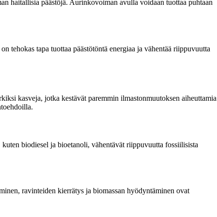
n haitallisia päästöjä. Aurinkovoiman avulla voidaan tuottaa puhtaan
n tehokas tapa tuottaa päästötöntä energiaa ja vähentää riippuvuutta
rkiksi kasveja, jotka kestävät paremmin ilmastonmuutoksen aiheuttamia
htoehdoilla.
kuten biodiesel ja bioetanoli, vähentävät riippuvuutta fossiilisista
äminen, ravinteiden kierrätys ja biomassan hyödyntäminen ovat