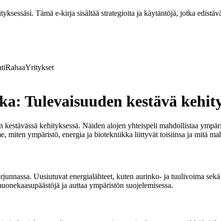
ksessäsi. Tämä e-kirja sisältää strategioita ja käytäntöjä, jotka edistävä
ti
Rahaa
Yritykset
kka: Tulevaisuuden kestävä kehit
en kestävässä kehityksessä. Näiden alojen yhteispeli mahdollistaa ympäri
e, miten ympäristö, energia ja biotekniikka liittyvät toisiinsa ja mitä 
nassa. Uusiutuvat energialähteet, kuten aurinko- ja tuulivoima sekä bioe
uonekaasupäästöjä ja auttaa ympäristön suojelemisessa.