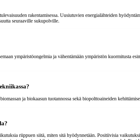
n tulevaisuuden rakentamisessa. Uusiutuvien energialähteiden hyödyntäm
uutta seuraaville sukupolville.
kaisemaan ympäristöongelmia ja vähentämään ympäristön kuormitusta esim
ekniikassa?
biomassan ja biokaasun tuotannossa sekä biopolttoaineiden kehittämise
la?
vaikutuksia riippuen siitä, miten sitä hyödynnetään. Positiivisia vaikutuk