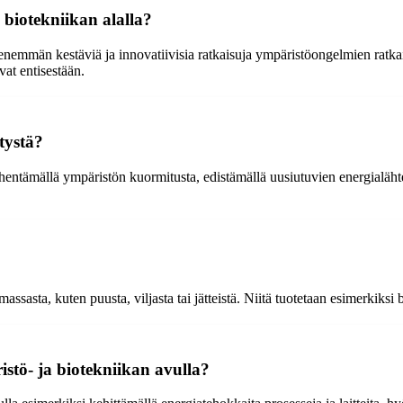
 biotekniikan alalla?
ä enemmän kestäviä ja innovatiivisia ratkaisuja ympäristöongelmien ratk
at entisestään.
tystä?
ntämällä ympäristön kuormitusta, edistämällä uusiutuvien energialähte
massasta, kuten puusta, viljasta tai jätteistä. Niitä tuotetaan esimerkiks
tö- ja biotekniikan avulla?