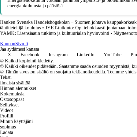
Energiatehokkuutta voidaan parantaa ympäristö- ja biotekniikan avul
energiankulutusta ja päästöjä.
Hanken Svenska Handelshögskolan – Suomen johtava kauppakorkeak
tähtitieteilijä koulutus
•
JYET-tutkinto: Opi tehokkaasti johtamaan toimi
YAMK: Lisensiaatin tutkinto ja kulttuurialan hyvinvointi
•
Näytteenotto
KaupanSivu.fi
Jaa sydämesi kanssa
X
Facebook
Instagram
LinkedIn
YouTube
Pin
© Kaikki kopiointi kielletty.
© Kaikki oikeudet pidätetään. Saatamme saada osuuden myynnistä, kun t
© Tämän sivuston sisältö on suojattu tekijänoikeudella. Teemme yhtei
Teksti
Ilmaista sisältöä
Hinnan alennukset
Kokemuksia
Ostosoppaat
Selitykset
Videot
Profiili
Minun käyttäjäni
sopimus
Ladata