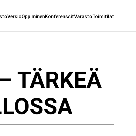
sto
Versio
Oppiminen
Konferenssit
Varasto
Toimitilat
 – TÄRKEÄ
LLOSSA