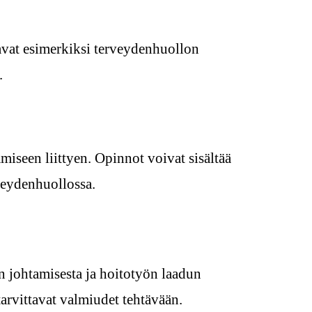
oavat esimerkiksi terveydenhuollon
.
iseen liittyen. Opinnot voivat sisältää
rveydenhuollossa.
n johtamisesta ja hoitotyön laadun
arvittavat valmiudet tehtävään.