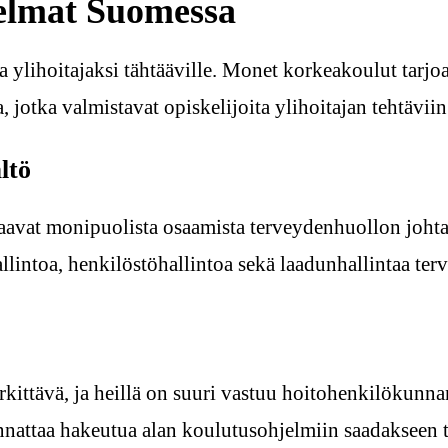
jelmat Suomessa
a ylihoitajaksi tähtääville. Monet korkeakoulut tarj
 jotka valmistavat opiskelijoita ylihoitajan tehtäviin
ltö
saavat monipuolista osaamista terveydenhuollon johtam
llintoa, henkilöstöhallintoa sekä laadunhallintaa te
rkittävä, ja heillä on suuri vastuu hoitohenkilökunna
annattaa hakeutua alan koulutusohjelmiin saadakseen t