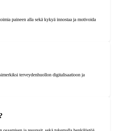
toimia paineen alla sekä kykyä innostaa ja motivoida
esimerkiksi terveydenhuollon digitalisaatioon ja
?
vän osaamisen ja resurssit, sekä tukemalla henkilöstöä