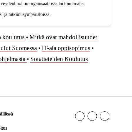
terveydenhuollon organisaatiossa tai toimimalla
us- ja tutkimusympäristöissä.
a koulutus
•
Mitkä ovat mahdollisuudet
oulut Suomessa
•
IT-ala oppisopimus
•
ohjelmasta
•
Sotatieteiden Koulutus
ällössä
itus