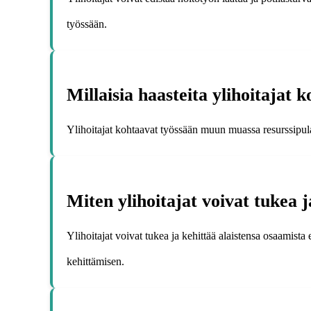
työssään.
Millaisia haasteita ylihoitajat 
Ylihoitajat kohtaavat työssään muun muassa resurssipula
Miten ylihoitajat voivat tukea j
Ylihoitajat voivat tukea ja kehittää alaistensa osaamist
kehittämisen.