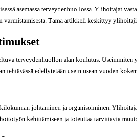
isessä asemassa terveydenhuollossa. Ylihoitajat vast
n varmistamisesta. Tämä artikkeli keskittyy ylihoitaj
timukset
eltuva terveydenhuollon alan koulutus. Useimmiten yli
ajan tehtävässä edellytetään usein usean vuoden kokem
kilökunnan johtaminen ja organisoiminen. Ylihoitaja 
u hoitotyön kehittämiseen ja toteuttaa tarvittavia muu