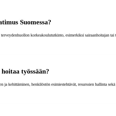
aatimus Suomessa?
rveydenhuollon korkeakoulututkinto, esimerkiksi sairaanhoitajan tai te
ä hoitaa työssään?
en ja kehittäminen, henkilöstön esimiestehtävät, resurssien hallinta se