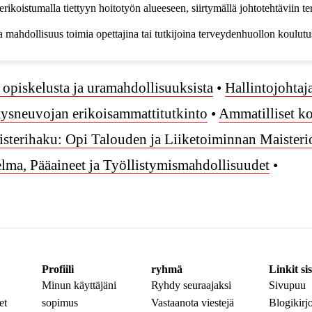
erikoistumalla tiettyyn hoitotyön alueeseen, siirtymällä johtotehtäviin 
lla mahdollisuus toimia opettajina tai tutkijoina terveydenhuollon koulut
 opiskelusta ja uramahdollisuuksista
•
Hallintojohtaj
tysneuvojan erikoisammattitutkinto
•
Ammatilliset k
sterihaku: Opi Talouden ja Liiketoiminnan Maisteri
elma, Pääaineet ja Työllistymismahdollisuudet
•
Profiili
ryhmä
Linkit sis
Minun käyttäjäni
Ryhdy seuraajaksi
Sivupuu
et
sopimus
Vastaanota viestejä
Blogikirjo