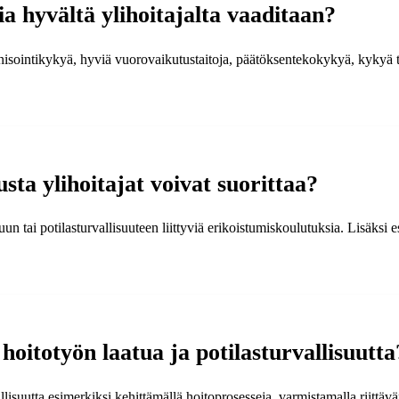
ia hyvältä ylihoitajalta vaaditaan?
anisointikykyä, hyviä vuorovaikutustaitoja, päätöksentekokykyä, kykyä 
sta ylihoitajat voivat suorittaa?
uun tai potilasturvallisuuteen liittyviä erikoistumiskoulutuksia. Lisäksi 
 hoitotyön laatua ja potilasturvallisuutta
vallisuutta esimerkiksi kehittämällä hoitoprosesseja, varmistamalla riittä