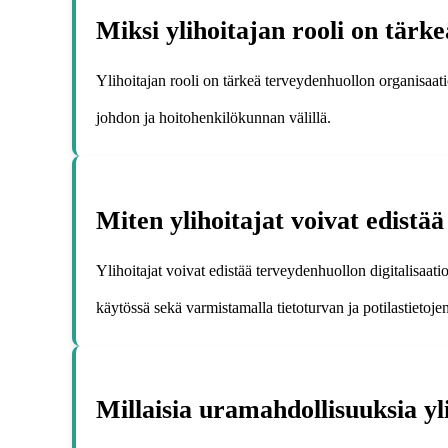
Miksi ylihoitajan rooli on tärk
Ylihoitajan rooli on tärkeä terveydenhuollon organisaati
johdon ja hoitohenkilökunnan välillä.
Miten ylihoitajat voivat edistä
Ylihoitajat voivat edistää terveydenhuollon digitalisaat
käytössä sekä varmistamalla tietoturvan ja potilastietoje
Millaisia uramahdollisuuksia yli