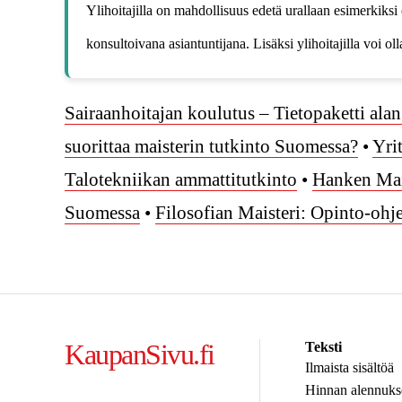
Ylihoitajilla on mahdollisuus edetä urallaan esimerkiksi 
konsultoivana asiantuntijana. Lisäksi ylihoitajilla voi o
Sairaanhoitajan koulutus – Tietopaketti alan
suorittaa maisterin tutkinto Suomessa?
•
Yri
Talotekniikan ammattitutkinto
•
Hanken Mai
Suomessa
•
Filosofian Maisteri: Opinto-ohj
KaupanSivu.fi
Teksti
Ilmaista sisältöä
Hinnan alennuks