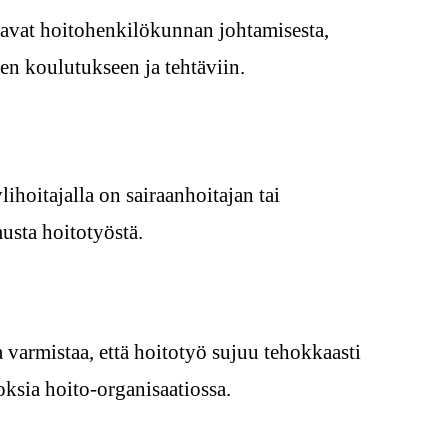
aavat hoitohenkilökunnan johtamisesta,
ien koulutukseen ja tehtäviin.
hoitajalla on sairaanhoitajan tai
usta hoitotyöstä.
varmistaa, että hoitotyö sujuu tehokkaasti
toksia hoito-organisaatiossa.