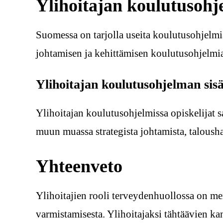
Ylihoitajan koulutusoh
Suomessa on tarjolla useita koulutusohjelmi
johtamisen ja kehittämisen koulutusohjelmia,
Ylihoitajan koulutusohjelman sisä
Ylihoitajan koulutusohjelmissa opiskelijat 
muun muassa strategista johtamista, talousha
Yhteenveto
Ylihoitajien rooli terveydenhuollossa on me
varmistamisesta. Ylihoitajaksi tähtäävien k