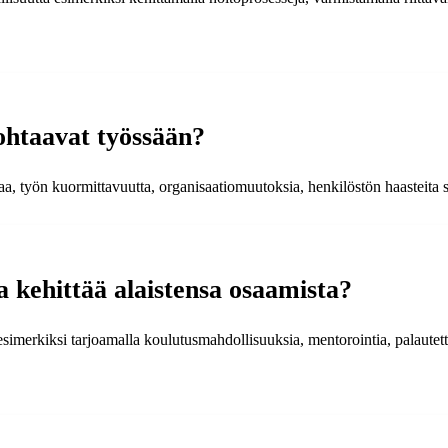
kohtaavat työssään?
a, työn kuormittavuutta, organisaatiomuutoksia, henkilöstön haasteita s
a kehittää alaistensa osaamista?
a esimerkiksi tarjoamalla koulutusmahdollisuuksia, mentorointia, palaute