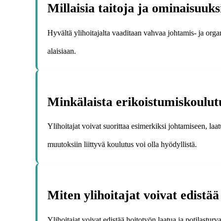
Millaisia taitoja ja ominaisuuks
Hyvältä ylihoitajalta vaaditaan vahvaa johtamis- ja org
alaisiaan.
Minkälaista erikoistumiskoulutu
Ylihoitajat voivat suorittaa esimerkiksi johtamiseen, laat
muutoksiin liittyvä koulutus voi olla hyödyllistä.
Miten ylihoitajat voivat edistää
Ylihoitajat voivat edistää hoitotyön laatua ja potilastur