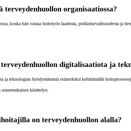
eä terveydenhuollon organisaatiossa?
ossa, koska hän vastaa hoitotyön laadusta, potilasturvallisuudesta ja he
ä terveydenhuollon digitalisaatiota ja t
iota ja teknologian hyödyntämistä esimerkiksi kehittämällä hoitoprosesse
n asianmukaisen käsittelyn.
hoitajilla on terveydenhuollon alalla?