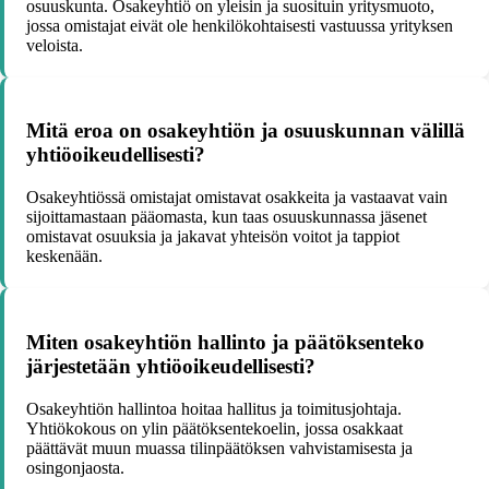
osuuskunta. Osakeyhtiö on yleisin ja suosituin yritysmuoto,
jossa omistajat eivät ole henkilökohtaisesti vastuussa yrityksen
veloista.
Mitä eroa on osakeyhtiön ja osuuskunnan välillä
yhtiöoikeudellisesti?
Osakeyhtiössä omistajat omistavat osakkeita ja vastaavat vain
sijoittamastaan pääomasta, kun taas osuuskunnassa jäsenet
omistavat osuuksia ja jakavat yhteisön voitot ja tappiot
keskenään.
Miten osakeyhtiön hallinto ja päätöksenteko
järjestetään yhtiöoikeudellisesti?
Osakeyhtiön hallintoa hoitaa hallitus ja toimitusjohtaja.
Yhtiökokous on ylin päätöksentekoelin, jossa osakkaat
päättävät muun muassa tilinpäätöksen vahvistamisesta ja
osingonjaosta.