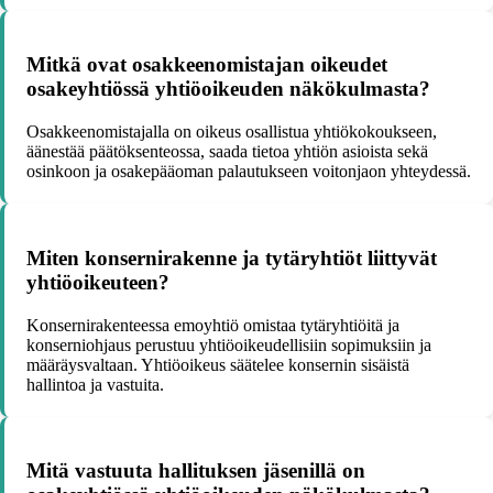
Mitkä ovat osakkeenomistajan oikeudet
osakeyhtiössä yhtiöoikeuden näkökulmasta?
Osakkeenomistajalla on oikeus osallistua yhtiökokoukseen,
äänestää päätöksenteossa, saada tietoa yhtiön asioista sekä
osinkoon ja osakepääoman palautukseen voitonjaon yhteydessä.
Miten konsernirakenne ja tytäryhtiöt liittyvät
yhtiöoikeuteen?
Konsernirakenteessa emoyhtiö omistaa tytäryhtiöitä ja
konserniohjaus perustuu yhtiöoikeudellisiin sopimuksiin ja
määräysvaltaan. Yhtiöoikeus säätelee konsernin sisäistä
hallintoa ja vastuita.
Mitä vastuuta hallituksen jäsenillä on