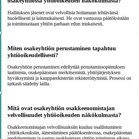
osakeyhtiössä yhtiöoikeuden näkökulmasta?
Hallituksen jäsenet ovat velvollisia hoitamaan tehtävänsä
huolellisesti ja lainmukaisesti. He ovat vastuussa päätöksistään
ja toiminnastaan yhtiön parhaan edun mukaisesti.
Miten osakeyhtiön perustaminen tapahtuu
yhtiöoikeudellisesti?
Osakeyhtiön perustaminen edellyttää perustamissopimuksen
laatimista, osakepääoman merkitsemistä, yhtiöjärjestyksen
hyväksymistä ja kaupparekisteriin rekisteröitymistä. Prosessi on
tarkasti säädelty lailla.
Mitä ovat osakeyhtiön osakkeenomistajan
velvollisuudet yhtiöoikeuden näkökulmasta?
Osakkeenomistajan velvollisuuksiin kuuluu osallistuminen
yhtiökokouksiin, äänestäminen päätöksenteossa, osakepääoman
merkitseminen ja vastuu osakkeistaan yhtiön toiminnan aikana.