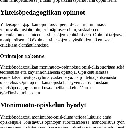
osan lähiopetuksessa ja osan työpaikalla tapahtuvana oppimisena.
Yhteisöpedagogiikan opinnot
Yhteisöpedagogiikan opinnoissa perehdytään muun muassa
vuorovaikutustaitoihin, ryhmäprosesseihin, sosiaaliseen
oikeudenmukaisuuteen ja yhteisöjen kehittämiseen. Opinnot tarjoavat
monipuolisen näkökulman yhteisöjen ja yksilöiden tukemiseen
erilaisissa elämäntilanteissa.
Opintojen rakenne
Yhteisöpedagogiikan monimuoto-opinnoissa opiskelija suorittaa sekä
teoreettisia että käytännönläheisiä opintoja. Opiskelu sisältää
esimerkiksi luentoja, ryhmätyöskentelyä, harjoittelua ja itsenäistä
opiskelua. Opintojen aikana opiskelija syventää osaamistaan
yhteisöpedagogiikan eri osa-alueilla ja kehittää omia
työelämävalmiuksiaan.
Monimuoto-opiskelun hyödyt
Yhteisöpedagogi monimuoto-opiskeluna tarjoaa lukuisia etuja
opiskelijalle. Joustavuus opintojen suorittamisessa, mahdollisuus työn
ja opintojen yhdistämiseen sekä monipuoliset oppimisympäristöt ovat