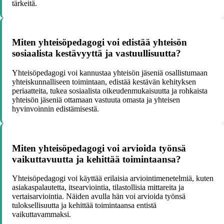
tärkeitä.
Miten yhteisöpedagogi voi edistää yhteisön
sosiaalista kestävyyttä ja vastuullisuutta?
Yhteisöpedagogi voi kannustaa yhteisön jäseniä osallistumaan
yhteiskunnalliseen toimintaan, edistää kestävän kehityksen
periaatteita, tukea sosiaalista oikeudenmukaisuutta ja rohkaista
yhteisön jäseniä ottamaan vastuuta omasta ja yhteisen
hyvinvoinnin edistämisestä.
Miten yhteisöpedagogi voi arvioida työnsä
vaikuttavuutta ja kehittää toimintaansa?
Yhteisöpedagogi voi käyttää erilaisia arviointimenetelmiä, kuten
asiakaspalautetta, itsearviointia, tilastollisia mittareita ja
vertaisarviointia. Näiden avulla hän voi arvioida työnsä
tuloksellisuutta ja kehittää toimintaansa entistä
vaikuttavammaksi.