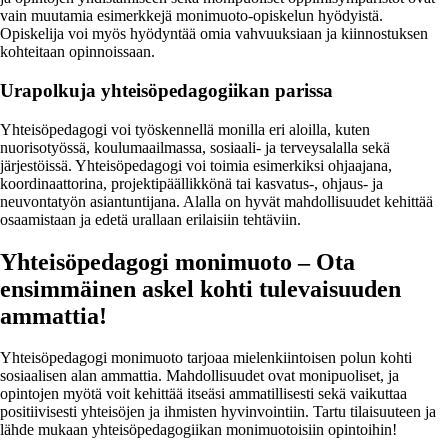
vain muutamia esimerkkejä monimuoto-opiskelun hyödyistä.
Opiskelija voi myös hyödyntää omia vahvuuksiaan ja kiinnostuksen
kohteitaan opinnoissaan.
Urapolkuja yhteisöpedagogiikan parissa
Yhteisöpedagogi voi työskennellä monilla eri aloilla, kuten
nuorisotyössä, koulumaailmassa, sosiaali- ja terveysalalla sekä
järjestöissä. Yhteisöpedagogi voi toimia esimerkiksi ohjaajana,
koordinaattorina, projektipäällikkönä tai kasvatus-, ohjaus- ja
neuvontatyön asiantuntijana. Alalla on hyvät mahdollisuudet kehittää
osaamistaan ja edetä urallaan erilaisiin tehtäviin.
Yhteisöpedagogi monimuoto – Ota
ensimmäinen askel kohti tulevaisuuden
ammattia!
Yhteisöpedagogi monimuoto tarjoaa mielenkiintoisen polun kohti
sosiaalisen alan ammattia. Mahdollisuudet ovat monipuoliset, ja
opintojen myötä voit kehittää itseäsi ammatillisesti sekä vaikuttaa
positiivisesti yhteisöjen ja ihmisten hyvinvointiin. Tartu tilaisuuteen ja
lähde mukaan yhteisöpedagogiikan monimuotoisiin opintoihin!