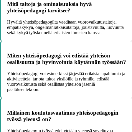
Mitä taitoja ja ominaisuuksia hyvä
yhteisöpedagogi tarvitsee?
Hyvältä yhteisöpedagogilta vaaditaan vuorovaikutustaitoja,
empatiakykyä, ongelmanratkaisutaitoja, joustavuutta, luovuutta
sekä kykyä työskennellä erilaisten ihmisten kanssa.
Miten yhteisöpedagogi voi edistää yhteisön
osallisuutta ja hyvinvointia käytännön työssään?
Yhteisöpedagogi voi esimerkiksi järjestää erilaisia tapahtumia ja
aktiviteetteja, tarjota tukea yksilöille ja ryhmille, edistää
vuorovaikutusta sekä osallistaa yhteisön jäseniä
päätöksentekoon.
Millainen koulutusvaatimus yhteisöpedagogin
työssä yleensä on?
Yhteisöpedagogin työssä edellytetään yleensä soveltuvaa