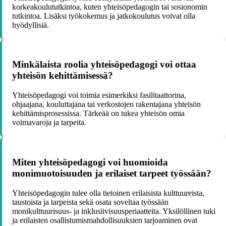
korkeakoulututkintoa, kuten yhteisöpedagogin tai sosionomin
tutkintoa. Lisäksi työkokemus ja jatkokoulutus voivat olla
hyödyllisiä.
Minkälaista roolia yhteisöpedagogi voi ottaa
yhteisön kehittämisessä?
Yhteisöpedagogi voi toimia esimerkiksi fasilitaattorina,
ohjaajana, kouluttajana tai verkostojen rakentajana yhteisön
kehittämisprosessissa. Tärkeää on tukea yhteisön omia
voimavaroja ja tarpeita.
Miten yhteisöpedagogi voi huomioida
monimuotoisuuden ja erilaiset tarpeet työssään?
Yhteisöpedagogin tulee olla tietoinen erilaisista kulttuureista,
taustoista ja tarpeista sekä osata soveltaa työssään
monikulttuurisuus- ja inklusiivisuusperiaatteita. Yksilöllinen tuki
ja erilaisten osallistumismahdollisuuksien tarjoaminen ovat