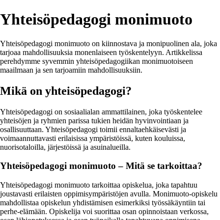
Yhteisöpedagogi monimuoto
Yhteisöpedagogi monimuoto on kiinnostava ja monipuolinen ala, joka
tarjoaa mahdollisuuksia monenlaiseen työskentelyyn. Artikkelissa
perehdymme syvemmin yhteisöpedagogiikan monimuotoiseen
maailmaan ja sen tarjoamiin mahdollisuuksiin.
Mikä on yhteisöpedagogi?
Yhteisöpedagogi on sosiaalialan ammattilainen, joka työskentelee
yhteisöjen ja ryhmien parissa tukien heidän hyvinvointiaan ja
osallisuuttaan. Yhteisöpedagogi toimii ennaltaehkäisevästi ja
voimaannuttavasti erilaisissa ympäristöissä, kuten kouluissa,
nuorisotaloilla, järjestöissä ja asuinalueilla.
Yhteisöpedagogi monimuoto – Mitä se tarkoittaa?
Yhteisöpedagogi monimuoto tarkoittaa opiskelua, joka tapahtuu
joustavasti erilaisten oppimisympäristöjen avulla. Monimuoto-opiskelu
mahdollistaa opiskelun yhdistämisen esimerkiksi työssäkäyntiin tai
perhe-elämään. Opiskelija voi suorittaa osan opinnoistaan verkossa,