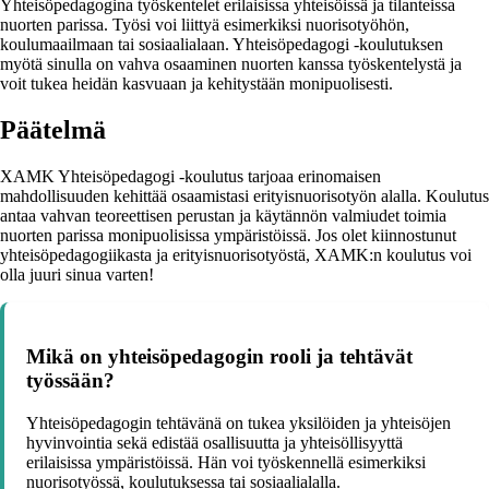
Yhteisöpedagogina työskentelet erilaisissa yhteisöissä ja tilanteissa
nuorten parissa. Työsi voi liittyä esimerkiksi nuorisotyöhön,
koulumaailmaan tai sosiaalialaan. Yhteisöpedagogi -koulutuksen
myötä sinulla on vahva osaaminen nuorten kanssa työskentelystä ja
voit tukea heidän kasvuaan ja kehitystään monipuolisesti.
Päätelmä
XAMK Yhteisöpedagogi -koulutus tarjoaa erinomaisen
mahdollisuuden kehittää osaamistasi erityisnuorisotyön alalla. Koulutus
antaa vahvan teoreettisen perustan ja käytännön valmiudet toimia
nuorten parissa monipuolisissa ympäristöissä. Jos olet kiinnostunut
yhteisöpedagogiikasta ja erityisnuorisotyöstä, XAMK:n koulutus voi
olla juuri sinua varten!
Mikä on yhteisöpedagogin rooli ja tehtävät
työssään?
Yhteisöpedagogin tehtävänä on tukea yksilöiden ja yhteisöjen
hyvinvointia sekä edistää osallisuutta ja yhteisöllisyyttä
erilaisissa ympäristöissä. Hän voi työskennellä esimerkiksi
nuorisotyössä, koulutuksessa tai sosiaalialalla.