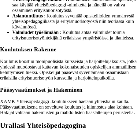
saa käyttää yhteisöpedagogi -nimikettä ja hänellä on vahva
osaaminen erityisnuorisotyöstä.
Asiantuntijuus
: Koulutus syventää opiskelijoiden ymmärrystä
yhteisöpedagogiikasta ja erityisnuorisotyöstä niin teoriassa kuin
käytännössä.
Valmiudet työelämään
: Koulutus antaa valmiudet toimia
erityisnuorisotyöntekijänä erilaisissa ympäristöissä ja tilanteissa.
Koulutuksen Rakenne
Koulutus koostuu monipuolisista kursseista ja harjoittelujaksoista, jotka
yhdessä muodostavat kattavan kokonaisuuden opiskelijan ammatillisen
kehittymisen tueksi. Opiskelijat pääsevät syventämään osaamistaan
erilaisilla erityisnuorisotyön kursseilla ja harjoittelupaikoilla.
Pääsyvaatimukset ja Hakeminen
XAMK Yhteisöpedagogi -koulutukseen haetaan yhteishaun kautta.
Pääsyvaatimuksena on soveltuva koulutus ja kiinnostus alaa kohtaan.
Hakijat valitaan hakemusten ja mahdollisten haastattelujen perusteella.
Urallasi Yhteisöpedagogina