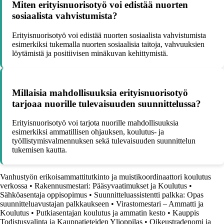
Miten erityisnuorisotyö voi edistää nuorten
sosiaalista vahvistumista?
Erityisnuorisotyö voi edistää nuorten sosiaalista vahvistumista
esimerkiksi tukemalla nuorten sosiaalisia taitoja, vahvuuksien
löytämistä ja positiivisen minäkuvan kehittymistä.
Millaisia mahdollisuuksia erityisnuorisotyö
tarjoaa nuorille tulevaisuuden suunnittelussa?
Erityisnuorisotyö voi tarjota nuorille mahdollisuuksia
esimerkiksi ammatillisen ohjauksen, koulutus- ja
työllistymisvalmennuksen sekä tulevaisuuden suunnittelun
tukemisen kautta.
Vanhustyön erikoisammattitutkinto ja muistikoordinaattori koulutus
verkossa
•
Rakennusmestari: Pääsyvaatimukset ja Koulutus
•
Sähköasentaja oppisopimus
•
Suunnitteluassistentti palkka: Opas
suunnitteluavustajan palkkaukseen
•
Virastomestari – Ammatti ja
Koulutus
•
Putkiasentajan koulutus ja ammatin kesto
•
Kauppis
Todistusvalinta ja Kauppatieteiden Ylioppilas
•
Oikeustradenomi ja