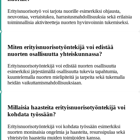
Erityisnuorisotyö voi tarjota nuorille esimerkiksi ohjausta,
neuvontaa, vertaistukea, harrastusmahdollisuuksia sekä erilaisia
toiminnallisia aktiviteetteja nuorten hyvinvoinnin tukemiseksi.
Miten erityisnuorisotyöntekijä voi edistää
nuorten osallisuutta yhteiskunnassa?
Erityisnuorisotyöntekijä voi edistää nuorten osallisuutta
esimerkiksi järjestämällä osallisuutta tukevia tapahtumia,
kuuntelemalla nuorten mielipiteitä ja tarpeita sekä tukemalla
heidän vaikuttamismahdollisuuksiaan.
Millaisia haasteita erityisnuorisotyöntekijä voi
kohdata työssään?
Erityisnuorisotyöntekijä voi kohdata työssään esimerkiksi
nuorten moninaisia ongelmia ja haasteita, resurssipulaa sekä
yhteistyön haasteita muiden toimijoiden kanssa.