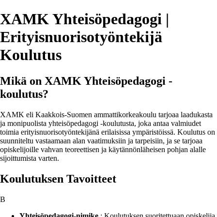
XAMK Yhteisöpedagogi |
Erityisnuorisotyöntekijä
Koulutus
Mikä on XAMK Yhteisöpedagogi -
koulutus?
XAMK eli Kaakkois-Suomen ammattikorkeakoulu tarjoaa laadukasta
ja monipuolista yhteisöpedagogi -koulutusta, joka antaa valmiudet
toimia erityisnuorisotyöntekijänä erilaisissa ympäristöissä. Koulutus on
suunniteltu vastaamaan alan vaatimuksiin ja tarpeisiin, ja se tarjoaa
opiskelijoille vahvan teoreettisen ja käytännönläheisen pohjan alalle
sijoittumista varten.
Koulutuksen Tavoitteet
B
Yhteisöpedagogi-nimike
: Koulutuksen suoritettuaan opiskelija