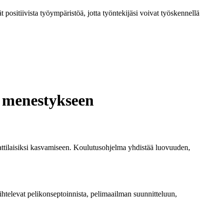
t positiivista työympäristöä, jotta työntekijäsi voivat työskennellä
n menestykseen
ttilaisiksi kasvamiseen. Koulutusohjelma yhdistää luovuuden,
aihtelevat pelikonseptoinnista, pelimaailman suunnitteluun,