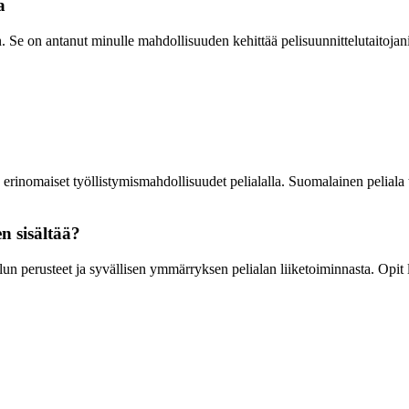
a
e on antanut minulle mahdollisuuden kehittää pelisuunnittelutaitojani 
erinomaiset työllistymismahdollisuudet pelialalla. Suomalainen peliala
n sisältää?
 perusteet ja syvällisen ymmärryksen pelialan liiketoiminnasta. Opit l