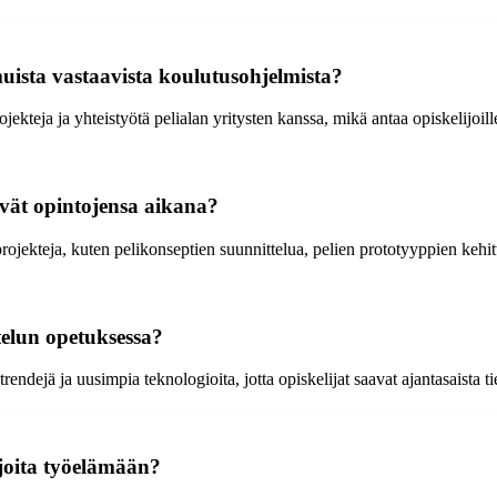
uista vastaavista koulutusohjelmista?
ekteja ja yhteistyötä pelialan yritysten kanssa, mikä antaa opiskelijoi
kevät opintojensa aikana?
iprojekteja, kuten pelikonseptien suunnittelua, pelien prototyyppien kehit
telun opetuksessa?
endejä ja uusimpia teknologioita, jotta opiskelijat saavat ajantasaista ti
ijoita työelämään?