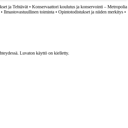
kset ja Tehtävät
•
Konservaattori koulutus ja konservointi – Metropolia
•
Ilmastovastuullinen toiminta
•
Opintotodistukset ja niiden merkitys
•
teydessä. Luvaton käyttö on kielletty.