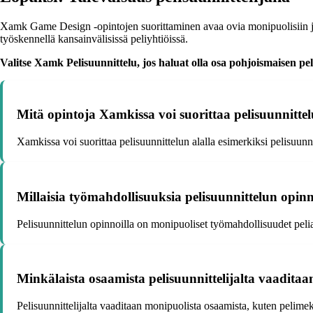
Xamk Game Design -opintojen suorittaminen avaa ovia monipuolisiin ja m
työskennellä kansainvälisissä peliyhtiöissä.
Valitse Xamk Pelisuunnittelu, jos haluat olla osa pohjoismaisen pe
Mitä opintoja Xamkissa voi suorittaa pelisuunnittel
Xamkissa voi suorittaa pelisuunnittelun alalla esimerkiksi pelisuunn
Millaisia työmahdollisuuksia pelisuunnittelun opinn
Pelisuunnittelun opinnoilla on monipuoliset työmahdollisuudet peliala
Minkälaista osaamista pelisuunnittelijalta vaaditaa
Pelisuunnittelijalta vaaditaan monipuolista osaamista, kuten pelimek