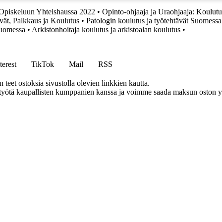
 Opiskeluun Yhteishaussa 2022
•
Opinto-ohjaaja ja Uraohjaaja: Koulutu
vät, Palkkaus ja Koulutus
•
Patologin koulutus ja työtehtävät Suomessa
uomessa
•
Arkistonhoitaja koulutus ja arkistoalan koulutus
•
terest
TikTok
Mail
RSS
eet ostoksia sivustolla olevien linkkien kautta.
styötä kaupallisten kumppanien kanssa ja voimme saada maksun oston yh