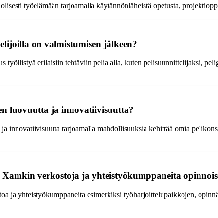
lisesti työelämään tarjoamalla käytännönläheistä opetusta, projektioppi
elijoilla on valmistumisen jälkeen?
yöllistyä erilaisiin tehtäviin pelialalla, kuten pelisuunnittelijaksi, peli
en luovuutta ja innovatiivisuutta?
ja innovatiivisuutta tarjoamalla mahdollisuuksia kehittää omia pelikonse
ää Xamkin verkostoja ja yhteistyökumppaneita opinnoi
toa ja yhteistyökumppaneita esimerkiksi työharjoittelupaikkojen, opinnä