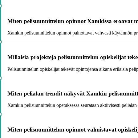
Miten pelisuunnittelun opinnot Xamkissa eroavat m
Xamkin pelisuunnittelun opinnot painottavat vahvasti käytännön proj
Millaisia projekteja pelisuunnittelun opiskelijat te
Pelisuunnittelun opiskelijat tekevät opintojensa aikana erilaisia pel
Miten pelialan trendit näkyvät Xamkin pelisuunnit
Xamkin pelisuunnittelun opetuksessa seurataan aktiivisesti pelialan tr
Miten pelisuunnittelun opinnot valmistavat opiskel