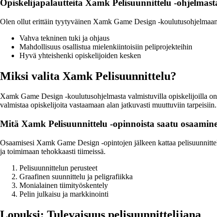
Opiskelijapalautteita Xamk Pelisuunnittelu -ohjelmast
Olen ollut erittäin tyytyväinen Xamk Game Design -koulutusohjelmaan. S
Vahva tekninen tuki ja ohjaus
Mahdollisuus osallistua mielenkiintoisiin peliprojekteihin
Hyvä yhteishenki opiskelijoiden kesken
Miksi valita Xamk Pelisuunnittelu?
Xamk Game Design -koulutusohjelmasta valmistuvilla opiskelijoilla on 
valmistaa opiskelijoita vastaamaan alan jatkuvasti muuttuviin tarpeisiin.
Mitä Xamk Pelisuunnittelu -opinnoista saatu osaamine
Osaamisesi Xamk Game Design -opintojen jälkeen kattaa pelisuunnittelun
ja toimimaan tehokkaasti tiimeissä.
Pelisuunnittelun perusteet
Graafinen suunnittelu ja peligrafiikka
Monialainen tiimityöskentely
Pelin julkaisu ja markkinointi
Lopuksi: Tulevaisuus pelisuunnittelijana