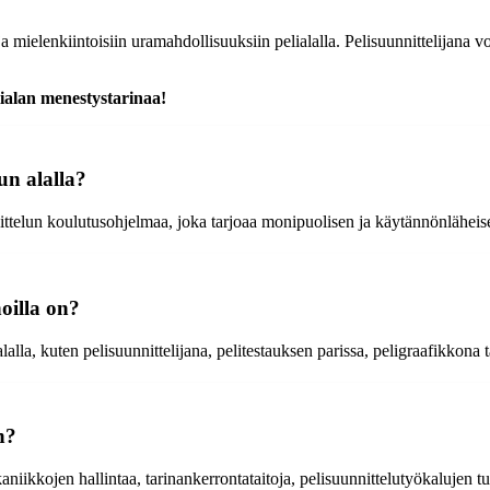
ielenkiintoisiin uramahdollisuuksiin pelialalla. Pelisuunnittelijana v
lialan menestystarinaa!
un alalla?
ittelun koulutusohjelmaa, joka tarjoaa monipuolisen ja käytännönläheisen
oilla on?
lla, kuten pelisuunnittelijana, pelitestauksen parissa, peligraafikkona ta
n?
aniikkojen hallintaa, tarinankerrontataitoja, pelisuunnittelutyökalujen t