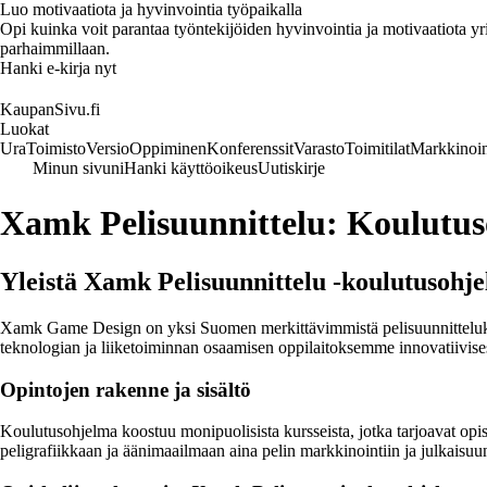
Luo motivaatiota ja hyvinvointia työpaikalla
Opi kuinka voit parantaa työntekijöiden hyvinvointia ja motivaatiota yrity
parhaimmillaan.
Hanki e-kirja nyt
KaupanSivu.fi
Luokat
Ura
Toimisto
Versio
Oppiminen
Konferenssit
Varasto
Toimitilat
Markkinoin
Minun sivuni
Hanki käyttöoikeus
Uutiskirje
Xamk Pelisuunnittelu: Koulutus
Yleistä Xamk Pelisuunnittelu -koulutusohj
Xamk Game Design on yksi Suomen merkittävimmistä pelisuunnittelukoul
teknologian ja liiketoiminnan osaamisen oppilaitoksemme innovatiivis
Opintojen rakenne ja sisältö
Koulutusohjelma koostuu monipuolisista kursseista, jotka tarjoavat opisk
peligrafiikkaan ja äänimaailmaan aina pelin markkinointiin ja julkaisuun