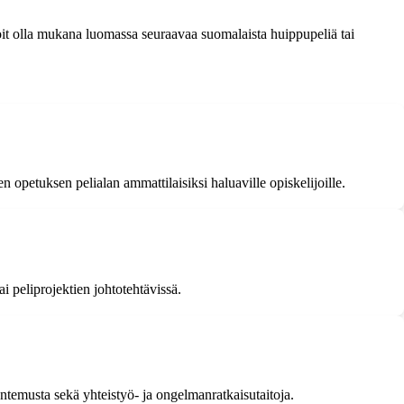
oit olla mukana luomassa seuraavaa suomalaista huippupeliä tai
 opetuksen pelialan ammattilaisiksi haluaville opiskelijoille.
i peliprojektien johtotehtävissä.
untemusta sekä yhteistyö- ja ongelmanratkaisutaitoja.