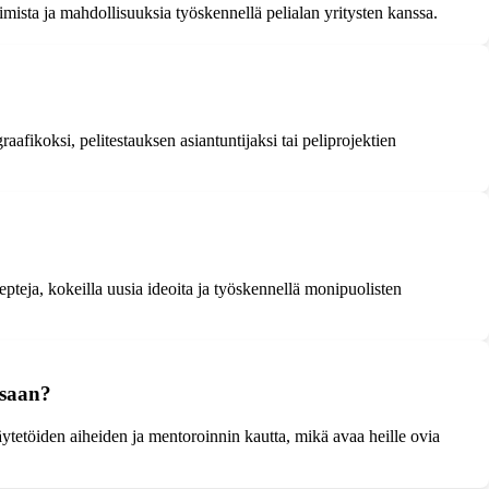
mista ja mahdollisuuksia työskennellä pelialan yritysten kanssa.
graafikoksi, pelitestauksen asiantuntijaksi tai peliprojektien
pteja, kokeilla uusia ideoita ja työskennellä monipuolisten
ssaan?
ytetöiden aiheiden ja mentoroinnin kautta, mikä avaa heille ovia