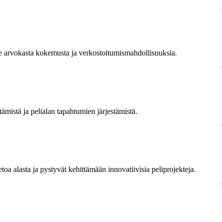
lle arvokasta kokemusta ja verkostoitumismahdollisuuksia.
tämistä ja pelialan tapahtumien järjestämistä.
etoa alasta ja pystyvät kehittämään innovatiivisia peliprojekteja.