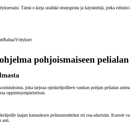
ksessäsi. Tämä e-kirja sisältää strategioita ja käytäntöjä, jotka edistävä
ti
Rahaa
Yritykset
ohjelma pohjoismaiseen peliala
elmasta
utuksista, joka tarjoaa opiskelijoilleen vankan pohjan pelialan amma
essa oppimisympäristössä.
elijoille laajan katsauksen pelisuunnittelun eri osa-alueisiin. Kurssit v
 asti.