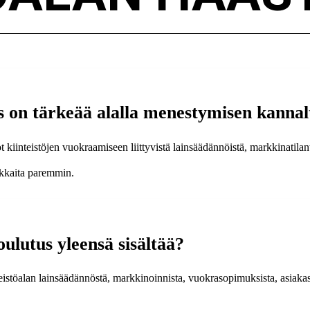
s on tärkeää alalla menestymisen kannal
ot kiinteistöjen vuokraamiseen liittyvistä lainsäädännöistä, markkinatila
akkaita paremmin.
oulutus yleensä sisältää?
teistöalan lainsäädännöstä, markkinoinnista, vuokrasopimuksista, asiakas