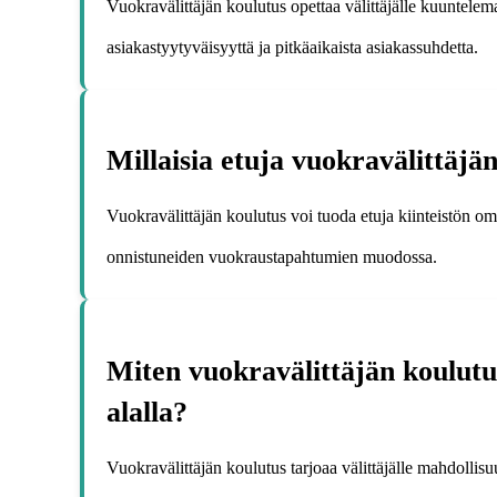
Vuokravälittäjän koulutus opettaa välittäjälle kuuntelem
asiakastyytyväisyyttä ja pitkäaikaista asiakassuhdetta.
Millaisia etuja vuokravälittäjän
Vuokravälittäjän koulutus voi tuoda etuja kiinteistön omi
onnistuneiden vuokraustapahtumien muodossa.
Miten vuokravälittäjän koulutu
alalla?
Vuokravälittäjän koulutus tarjoaa välittäjälle mahdollis