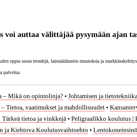
 voi auttaa välittäjää pysymään ajan tas
uuden oppia uusia trendejä, lainsäädännön muutoksia ja markkinakehityst
ta palvelua.
a – Mikä on opintolinja?
•
Johtamisen ja tietotekniik
 – Tietoa, vaatimukset ja mahdollisuudet
•
Kansanter
 Tärkeä tietoa ja vinkkejä
•
Peligraafikko koulutus | 
 ja Kiehtova Koulutusvaihtoehto
•
Lentokoneinsinö