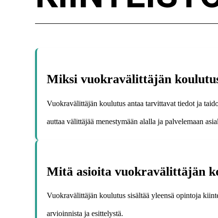
Miksi vuokravälittäjän koulutu
Vuokravälittäjän koulutus antaa tarvittavat tiedot ja taid
auttaa välittäjää menestymään alalla ja palvelemaan asi
Mitä asioita vuokravälittäjän k
Vuokravälittäjän koulutus sisältää yleensä opintoja kiin
arvioinnista ja esittelystä.