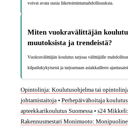
voivat avata uusia liiketoimintamahdollisuuksia.
Miten vuokravälittäjän koulutus
muutoksista ja trendeistä?
Vuokravälittäjän koulutus tarjoaa välittäjälle mahdollis
kilpailukykyisenä ja tarjoamaan asiakkailleen ajantasais
Opintolinja: Koulutusohjelma tai opintolinj
johtamistaitoja
•
Perhepäivähoitaja koulutus
apteekkarikoulutus Suomessa
•
s24 Mikkeli:
Rakennusmestari Monimuoto: Monipuolinen