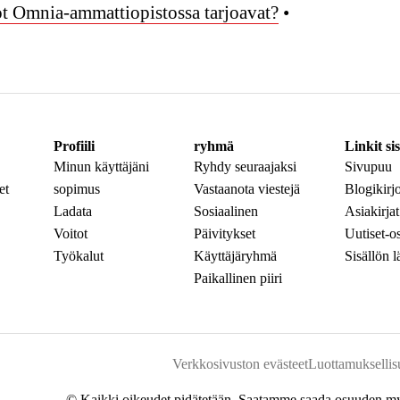
 Omnia-ammattiopistossa tarjoavat?
•
Profiili
ryhmä
Linkit sis
Minun käyttäjäni
Ryhdy seuraajaksi
Sivupuu
et
sopimus
Vastaanota viestejä
Blogikirjo
Ladata
Sosiaalinen
Asiakirjat
Voitot
Päivitykset
Uutiset-o
Työkalut
Käyttäjäryhmä
Sisällön 
Paikallinen piiri
Verkkosivuston evästeet
Luottamuksellis
© Kaikki oikeudet pidätetään. Saatamme saada osuuden myynn