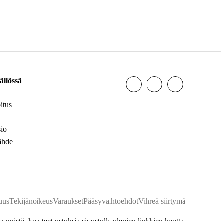
ällössä
itus
sio
lähde
uus
Tekijänoikeus
Varaukset
Pääsyvaihtoehdot
Vihreä siirtymä
istä, kun teet ostoksia sivustolla olevien linkkien kautta.