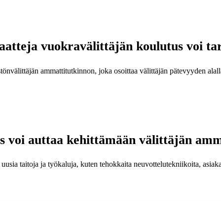
kaatteja vuokravälittäjän koulutus voi ta
stönvälittäjän ammattitutkinnon, joka osoittaa välittäjän pätevyyden alal
 voi auttaa kehittämään välittäjän ammat
sia taitoja ja työkaluja, kuten tehokkaita neuvottelutekniikoita, asiakas