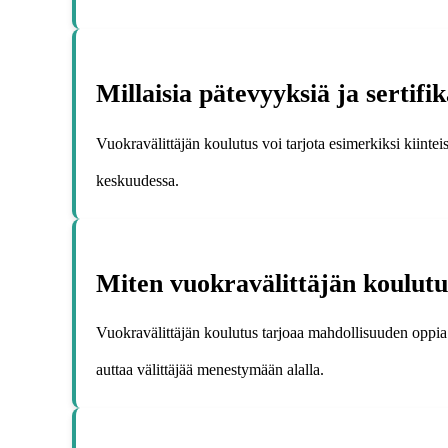
Millaisia pätevyyksiä ja sertifi
Vuokravälittäjän koulutus voi tarjota esimerkiksi kiintei
keskuudessa.
Miten vuokravälittäjän koulutus
Vuokravälittäjän koulutus tarjoaa mahdollisuuden oppia uu
auttaa välittäjää menestymään alalla.