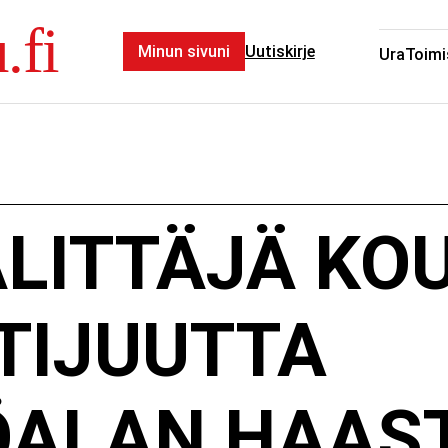
.fi
Minun sivuni
Uutiskirje
Ura
Toimi
LITTÄJÄ KOU
TIJUUTTA
ÖALAN HAAST