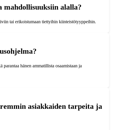
 mahdollisuuksiin alalla?
viin tai erikoistumaan tiettyihin kiinteistötyyppeihin.
utusohjelma?
mikä parantaa hänen ammatillista osaamistaan ja
remmin asiakkaiden tarpeita ja