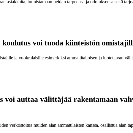
aan asiakkaita, tunnistamaan heidän tarpeensa ja odotuksensa sekä tarjoa
 koulutus voi tuoda kiinteistön omistajill
stajille ja vuokralaisille esimerkiksi ammattitaitoisen ja luotettavan väl
s voi auttaa välittäjää rakentamaan vah
uuden verkostoitua muiden alan ammattilaisten kanssa, osallistua alan ta