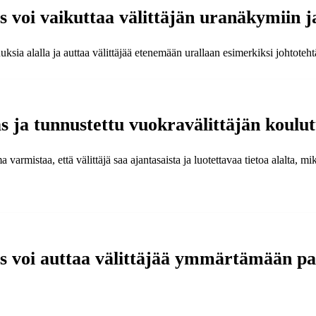
 voi vaikuttaa välittäjän uranäkymiin ja
sia alalla ja auttaa välittäjää etenemään urallaan esimerkiksi johtotehtä
as ja tunnustettu vuokravälittäjän koul
varmistaa, että välittäjä saa ajantasaista ja luotettavaa tietoa alalta, 
us voi auttaa välittäjää ymmärtämään pa