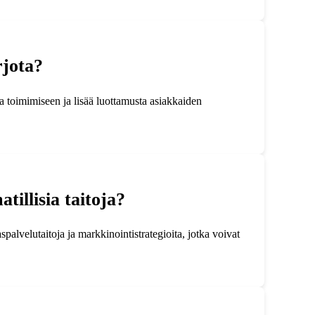
rjota?
la toimimiseen ja lisää luottamusta asiakkaiden
illisia taitoja?
palvelutaitoja ja markkinointistrategioita, jotka voivat