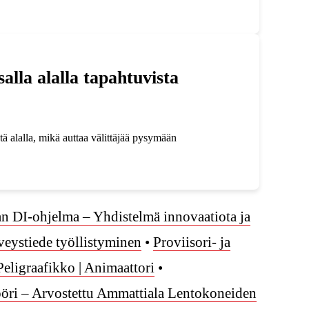
alla alalla tapahtuvista
ä alalla, mikä auttaa välittäjää pysymään
an DI-ohjelma – Yhdistelmä innovaatiota ja
veystiede työllistyminen
•
Proviisori- ja
Peligraafikko | Animaattori
•
öri – Arvostettu Ammattiala Lentokoneiden