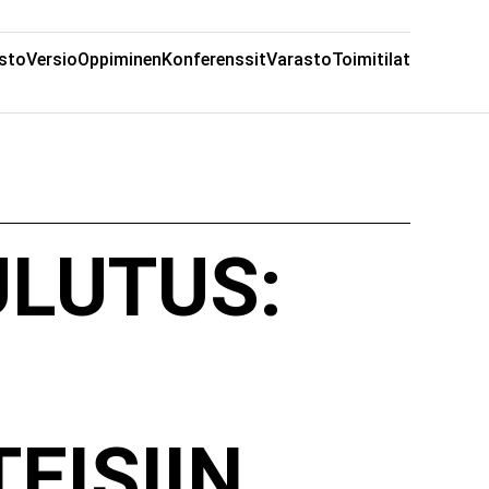
sto
Versio
Oppiminen
Konferenssit
Varasto
Toimitilat
LUTUS:
EISIIN