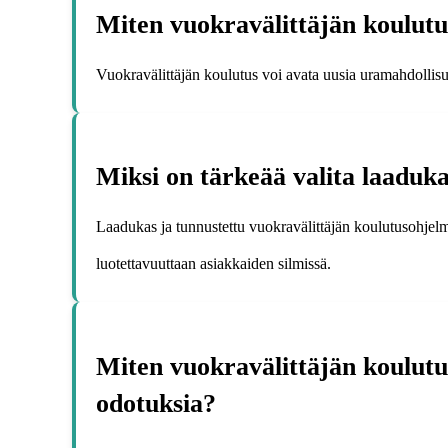
Miten vuokravälittäjän koulutus
Vuokravälittäjän koulutus voi avata uusia uramahdollisuuk
Miksi on tärkeää valita laaduk
Laadukas ja tunnustettu vuokravälittäjän koulutusohjelma 
luotettavuuttaan asiakkaiden silmissä.
Miten vuokravälittäjän koulut
odotuksia?