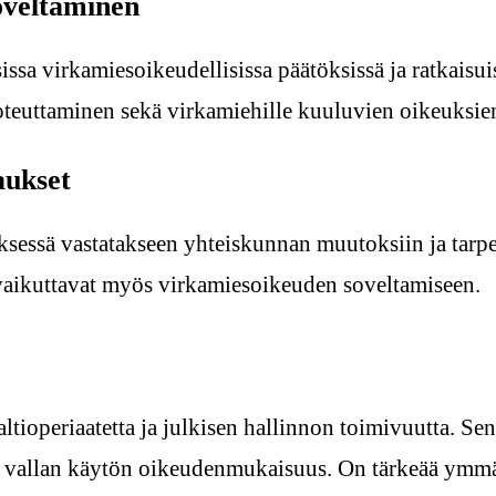
oveltaminen
issa virkamiesoikeudellisissa päätöksissä ja ratkais
toteuttaminen sekä virkamiehille kuuluvien oikeuksi
aukset
sessä vastatakseen yhteiskunnan muutoksiin ja tarpei
a vaikuttavat myös virkamiesoikeuden soveltamiseen.
tioperiaatetta ja julkisen hallinnon toimivuutta. Sen
en vallan käytön oikeudenmukaisuus. On tärkeää ymmä