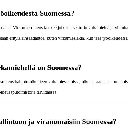
yöoikeudesta Suomessa?
enalaa. Virkamiesoikeus koskee julkisen sektorin virkamiehiä ja viranhal
etaan erityislainsäädäntöä, kuten virkamieslakia, kun taas työoikeudessa
irkamiehellä on Suomessa?
usoikeus hallinto-oikeuteen virkamiesasioissa, oikeus saada asianmukais
ikeusaputoimistolta tarvittaessa.
allintoon ja viranomaisiin Suomessa?