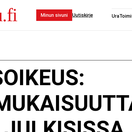
.fi
Minun sivuni
Uutiskirje
Ura
Toimi
OIKEUS:
MUKAISUUTT
 JULKISISSA