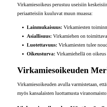
Virkamiesoikeus perustuu useisiin keskeisiin
periaatteisiin kuuluvat muun muassa:
Lainmukaisuus:
Virkamiesten toiminna
Asiallisuus:
Virkamiehen on toimittava 
Luotettavuus:
Virkamiesten tulee nouda
Oikeusturva:
Virkamiehellä on oikeus s
Virkamiesoikeuden Mer
Virkamiesoikeuden avulla varmistetaan, että 
myös kansalaisten luottamusta viranomaistoi