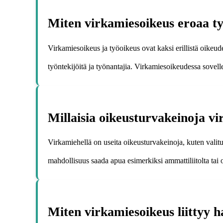
Miten virkamiesoikeus eroaa t
Virkamiesoikeus ja työoikeus ovat kaksi erillistä oikeud
työntekijöitä ja työnantajia. Virkamiesoikeudessa sovell
Millaisia oikeusturvakeinoja v
Virkamiehellä on useita oikeusturvakeinoja, kuten valit
mahdollisuus saada apua esimerkiksi ammattiliitolta tai o
Miten virkamiesoikeus liittyy h