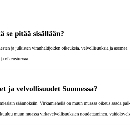
 se pitää sisällään?
esten ja julkisten viranhaltijoiden oikeuksia, velvollisuuksia ja asemaa
ja oikeusturvaa.
t ja velvollisuudet Suomessa?
amieslain säännöksiin. Virkamiehellä on muun muassa oikeus saada palk
n kuuluu muun muassa virkavelvollisuuksien noudattaminen, vaitiolovelvo