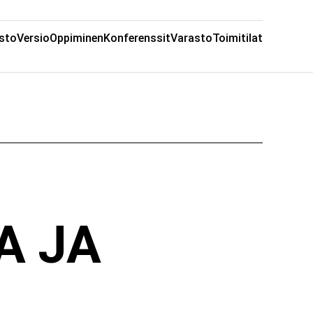
sto
Versio
Oppiminen
Konferenssit
Varasto
Toimitilat
A JA