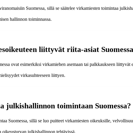
viranomaisiin Suomessa, sillä se säätelee virkamiesten toimintaa julkish
misen hallinnon toiminnassa.
oikeuteen liittyvät riita-asiat Suomess
omessa ovat esimerkiksi virkamiehen asemaan tai palkkaukseen liittyvät e
elisyydet virkasuhteeseen liittyen.
a julkishallinnon toimintaan Suomessa?
aa Suomessa, sillä se luo puitteet virkamiesten oikeuksille, velvollisuu
oikeusturvan julkishallinnon tehtävissä.