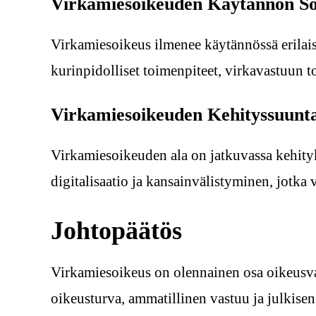
Virkamiesoikeuden Käytännön S
Virkamiesoikeus ilmenee käytännössä erilais
kurinpidolliset toimenpiteet, virkavastuun 
Virkamiesoikeuden Kehityssuunt
Virkamiesoikeuden ala on jatkuvassa kehityk
digitalisaatio ja kansainvälistyminen, jotk
Johtopäätös
Virkamiesoikeus on olennainen osa oikeusval
oikeusturva, ammatillinen vastuu ja julkis