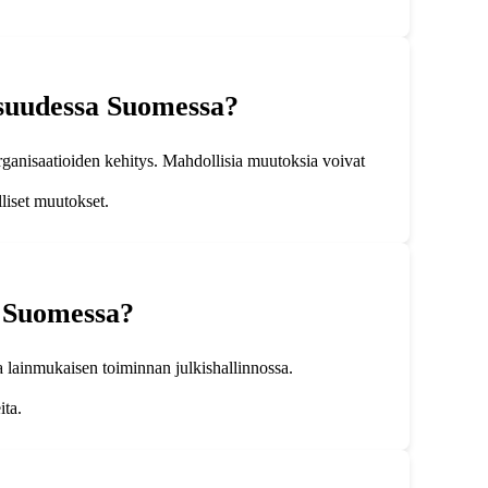
aisuudessa Suomessa?
rganisaatioiden kehitys. Mahdollisia muutoksia voivat
lliset muutokset.
a Suomessa?
a lainmukaisen toiminnan julkishallinnossa.
ita.