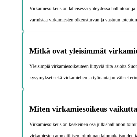
Virkamiesoikeus on läheisessä yhteydessä hallintoon ja 
varmistaa virkamiesten oikeusturvan ja vastuun toteutu
Mitkä ovat yleisimmät virkamies
Yleisimpiä virkamiesoikeuteen liittyviä riita-asioita Su
kysymykset sekä virkamiehen ja työnantajan väliset erimi
Miten virkamiesoikeus vaikutta
Virkamiesoikeus on keskeinen osa julkishallinnon toimint
virkamiesten ammatillisen toiminnan lainmukaisuuden ja 