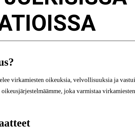
ATIOISSA
us?
lee virkamiesten oikeuksia, velvollisuuksia ja vastui
a oikeusjärjestelmäämme, joka varmistaa virkamieste
aatteet