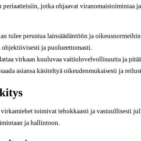
 periaatteisiin, jotka ohjaavat viranomaistoimintaa j
n tulee perustua lainsäädäntöön ja oikeusnormeihin
objektiivisesti ja puolueettomasti.
ttaa virkaan kuuluvaa vaitiolovelvollisuutta ja pitää
aada asiansa käsiteltyä oikeudenmukaisesti ja reilust
kitys
virkamiehet toimivat tehokkaasti ja vastuullisesti jul
mintaan ja hallintoon.