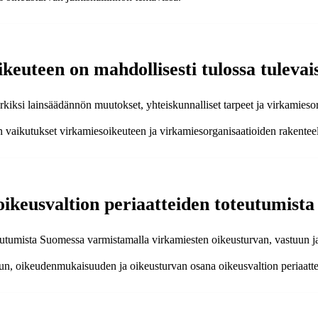
ikeuteen on mahdollisesti tulossa tulev
kiksi lainsäädännön muutokset, yhteiskunnalliset tarpeet ja virkamieso
ion vaikutukset virkamiesoikeuteen ja virkamiesorganisaatioiden rakentee
oikeusvaltion periaatteiden toteutumist
teutumista Suomessa varmistamalla virkamiesten oikeusturvan, vastuun j
un, oikeudenmukaisuuden ja oikeusturvan osana oikeusvaltion periaatte