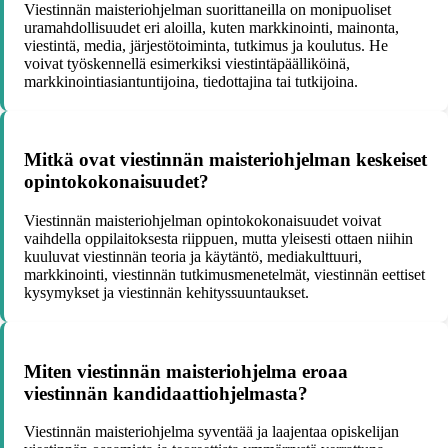
Viestinnän maisteriohjelman suorittaneilla on monipuoliset
uramahdollisuudet eri aloilla, kuten markkinointi, mainonta,
viestintä, media, järjestötoiminta, tutkimus ja koulutus. He
voivat työskennellä esimerkiksi viestintäpäälliköinä,
markkinointiasiantuntijoina, tiedottajina tai tutkijoina.
Mitkä ovat viestinnän maisteriohjelman keskeiset
opintokokonaisuudet?
Viestinnän maisteriohjelman opintokokonaisuudet voivat
vaihdella oppilaitoksesta riippuen, mutta yleisesti ottaen niihin
kuuluvat viestinnän teoria ja käytäntö, mediakulttuuri,
markkinointi, viestinnän tutkimusmenetelmät, viestinnän eettiset
kysymykset ja viestinnän kehityssuuntaukset.
Miten viestinnän maisteriohjelma eroaa
viestinnän kandidaattiohjelmasta?
Viestinnän maisteriohjelma syventää ja laajentaa opiskelijan