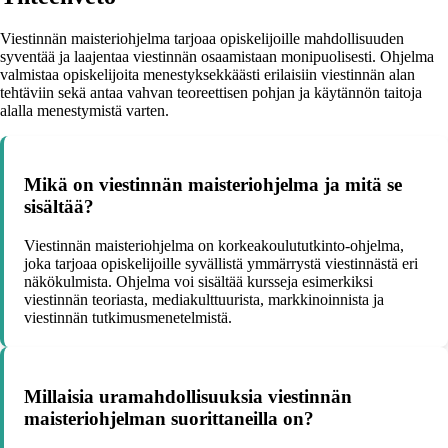
Viestinnän maisteriohjelma tarjoaa opiskelijoille mahdollisuuden
syventää ja laajentaa viestinnän osaamistaan monipuolisesti. Ohjelma
valmistaa opiskelijoita menestyksekkäästi erilaisiin viestinnän alan
tehtäviin sekä antaa vahvan teoreettisen pohjan ja käytännön taitoja
alalla menestymistä varten.
Mikä on viestinnän maisteriohjelma ja mitä se
sisältää?
Viestinnän maisteriohjelma on korkeakoulututkinto-ohjelma,
joka tarjoaa opiskelijoille syvällistä ymmärrystä viestinnästä eri
näkökulmista. Ohjelma voi sisältää kursseja esimerkiksi
viestinnän teoriasta, mediakulttuurista, markkinoinnista ja
viestinnän tutkimusmenetelmistä.
Millaisia uramahdollisuuksia viestinnän
maisteriohjelman suorittaneilla on?