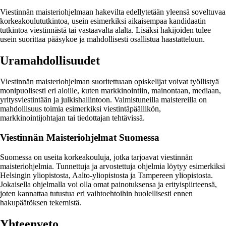
Viestinnän maisteriohjelmaan hakevilta edellytetään yleensä soveltuvaa
korkeakoulututkintoa, usein esimerkiksi aikaisempaa kandidaatin
tutkintoa viestinnästä tai vastaavalta alalta. Lisäksi hakijoiden tulee
usein suorittaa pääsykoe ja mahdollisesti osallistua haastatteluun.
Uramahdollisuudet
Viestinnän maisteriohjelman suoritettuaan opiskelijat voivat työllistyä
monipuolisesti eri aloille, kuten markkinointiin, mainontaan, mediaan,
yritysviestintään ja julkishallintoon. Valmistuneilla maistereilla on
mahdollisuus toimia esimerkiksi viestintäpäällikön,
markkinointijohtajan tai tiedottajan tehtävissä.
Viestinnän Maisteriohjelmat Suomessa
Suomessa on useita korkeakouluja, jotka tarjoavat viestinnän
maisteriohjelmia. Tunnettuja ja arvostettuja ohjelmia löytyy esimerkiksi
Helsingin yliopistosta, Aalto-yliopistosta ja Tampereen yliopistosta.
Jokaisella ohjelmalla voi olla omat painotuksensa ja erityispiirteensä,
joten kannattaa tutustua eri vaihtoehtoihin huolellisesti ennen
hakupäätöksen tekemistä.
Yhteenveto