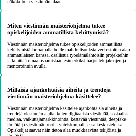
näkökulmia viestinnän alaan.
Miten viestinnän maisteriohjelma tukee
opiskelijoiden ammatillista kehittymistä?
Viestinnän maisteriohjelma tukee opiskelijoiden ammatillista
kehittymistä tarjoamalla heille mahdollisuuksia verkostoitua alan
ammattilaisten kanssa, osallistua työelämälähtöisiin projekteihin
ja kehittää omaa osaamistaan esimerkiksi harjoittelujaksojen ja
mentoroinnin avulla.
Millaisia ajankohtaisia aiheita ja trendejä
viestinnän maisteriohjelma käsittelee?
Viestinnän maisteriohjelma käsittelee ajankohtaisia aiheita ja
trendejä viestinnän alalla, kuten digitaalista viestintää, sosiaalista
mediaa, vaikuttajamarkkinointia, kestävää viestintää, deepfake-
ilmiötä ja viestinnän roolia yhteiskunnallisessa keskustelussa.
Opiskelijat saavat näin tietoa alaa muokkaavista tekijöistä ja
ilmiöistä.