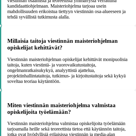
viestinnän osaamista ja teoreettista ymmärrystä verrattuna
kandidaattiohjelmaan. Maisteriohjelma tarjoaa usein
mahdollisuuden erikoistua tiettyyn viestinnän osa-alueeseen ja
tehdä syvällistä tutkimusta alalla.
Millaisia taitoja viestinnän maisteriohjelman
opiskelijat kehittävät?
Viestinnän maisteriohjelman opiskelijat kehittävät monipuolisia
taitoja, kuten viestintä- ja vuorovaikutustaitoja,
ongelmanratkaisukykyä, analyyttistä ajattelua,
projektinhallintataitoja, tutkimus- ja kirjoitustaitoja sekä kykyä
soveltaa teoriaa käytäntöön.
Miten viestinnän maisteriohjelma valmistaa
opiskelijoita työelämään?
Viestinnän maisteriohjelma valmistaa opiskelijoita työelämään
tarjoamalla heille sekä teoreettista tietoa että käytännön taitoja,
jotka ovat hyödyllisiä erilaisissa viestinnän ja media-alan