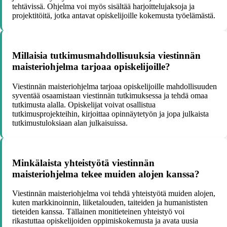
tehtävissä. Ohjelma voi myös sisältää harjoittelujaksoja ja
projektitöitä, jotka antavat opiskelijoille kokemusta työelämästä.
Millaisia tutkimusmahdollisuuksia viestinnän
maisteriohjelma tarjoaa opiskelijoille?
Viestinnän maisteriohjelma tarjoaa opiskelijoille mahdollisuuden
syventää osaamistaan viestinnän tutkimuksessa ja tehdä omaa
tutkimusta alalla. Opiskelijat voivat osallistua
tutkimusprojekteihin, kirjoittaa opinnäytetyön ja jopa julkaista
tutkimustuloksiaan alan julkaisuissa.
Minkälaista yhteistyötä viestinnän
maisteriohjelma tekee muiden alojen kanssa?
Viestinnän maisteriohjelma voi tehdä yhteistyötä muiden alojen,
kuten markkinoinnin, liiketalouden, taiteiden ja humanististen
tieteiden kanssa. Tällainen monitieteinen yhteistyö voi
rikastuttaa opiskelijoiden oppimiskokemusta ja avata uusia