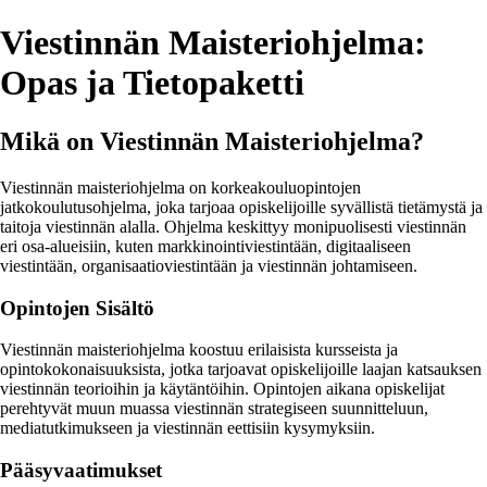
Viestinnän Maisteriohjelma:
Opas ja Tietopaketti
Mikä on Viestinnän Maisteriohjelma?
Viestinnän maisteriohjelma on korkeakouluopintojen
jatkokoulutusohjelma, joka tarjoaa opiskelijoille syvällistä tietämystä ja
taitoja viestinnän alalla. Ohjelma keskittyy monipuolisesti viestinnän
eri osa-alueisiin, kuten markkinointiviestintään, digitaaliseen
viestintään, organisaatioviestintään ja viestinnän johtamiseen.
Opintojen Sisältö
Viestinnän maisteriohjelma koostuu erilaisista kursseista ja
opintokokonaisuuksista, jotka tarjoavat opiskelijoille laajan katsauksen
viestinnän teorioihin ja käytäntöihin. Opintojen aikana opiskelijat
perehtyvät muun muassa viestinnän strategiseen suunnitteluun,
mediatutkimukseen ja viestinnän eettisiin kysymyksiin.
Pääsyvaatimukset