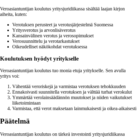
Veroasiantuntijan koulutus yritysjuridiikassa sisältää laajan kirjon
aiheita, kuten:
Verotuksen perusteet ja verotusjärjestelmä Suomessa
Yritysverotus ja arvonlisäverotus
Kansainvälinen verotus ja verosopimukset
Verosuunnittelu ja verotarkastukset
Oikeudelliset näkökohdat verotuksessa
Koulutuksen hyödyt yritykselle
Veroasiantuntijan koulutus tuo monia etuja yritykselle. Sen avulla
yritys voi:
Vähentää veroriskejä ja varmistaa verotuksen tehokkuuden
Ennakoivasti suunnitella verotuksen ja välttää turhat verokulut
Ymmärtää verolainsäädännön muutokset ja niiden vaikutukset
liiketoimintaan
Varmistaa, että verot maksetaan lainmukaisesti ja oikea-aikaisesti
Päätelmä
Veroasiantuntijan koulutus on tärkeä investointi yritysjuridiikassa