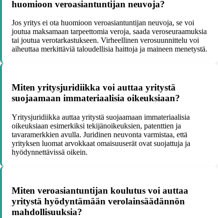
huomioon veroasiantuntijan neuvoja?
Jos yritys ei ota huomioon veroasiantuntijan neuvoja, se voi
joutua maksamaan tarpeettomia veroja, saada veroseuraamuksia
tai joutua verotarkastukseen. Virheellinen verosuunnittelu voi
aiheuttaa merkittäviä taloudellisia haittoja ja maineen menetystä.
Miten yritysjuridiikka voi auttaa yritystä
suojaamaan immateriaalisia oikeuksiaan?
Yritysjuridiikka auttaa yritystä suojaamaan immateriaalisia
oikeuksiaan esimerkiksi tekijänoikeuksien, patenttien ja
tavaramerkkien avulla. Juridinen neuvonta varmistaa, että
yrityksen luomat arvokkaat omaisuuserät ovat suojattuja ja
hyödynnettävissä oikein.
Miten veroasiantuntijan koulutus voi auttaa
yritystä hyödyntämään verolainsäädännön
mahdollisuuksia?