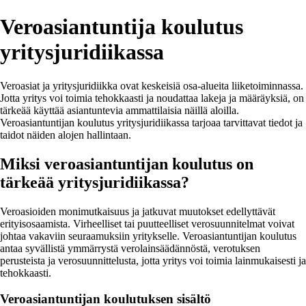
Veroasiantuntija koulutus
yritysjuridiikassa
Veroasiat ja yritysjuridiikka ovat keskeisiä osa-alueita liiketoiminnassa.
Jotta yritys voi toimia tehokkaasti ja noudattaa lakeja ja määräyksiä, on
tärkeää käyttää asiantuntevia ammattilaisia näillä aloilla.
Veroasiantuntijan koulutus yritysjuridiikassa tarjoaa tarvittavat tiedot ja
taidot näiden alojen hallintaan.
Miksi veroasiantuntijan koulutus on
tärkeää yritysjuridiikassa?
Veroasioiden monimutkaisuus ja jatkuvat muutokset edellyttävät
erityisosaamista. Virheelliset tai puutteelliset verosuunnitelmat voivat
johtaa vakaviin seuraamuksiin yritykselle. Veroasiantuntijan koulutus
antaa syvällistä ymmärrystä verolainsäädännöstä, verotuksen
perusteista ja verosuunnittelusta, jotta yritys voi toimia lainmukaisesti ja
tehokkaasti.
Veroasiantuntijan koulutuksen sisältö