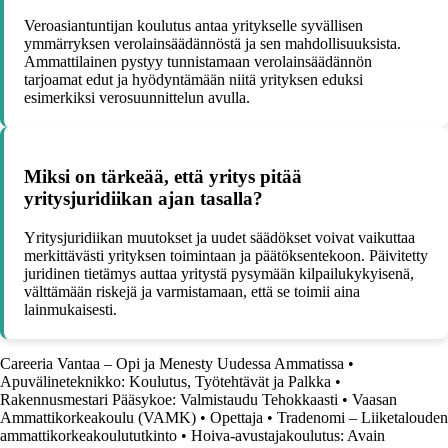
Veroasiantuntijan koulutus antaa yritykselle syvällisen
ymmärryksen verolainsäädännöstä ja sen mahdollisuuksista.
Ammattilainen pystyy tunnistamaan verolainsäädännön
tarjoamat edut ja hyödyntämään niitä yrityksen eduksi
esimerkiksi verosuunnittelun avulla.
Miksi on tärkeää, että yritys pitää
yritysjuridiikan ajan tasalla?
Yritysjuridiikan muutokset ja uudet säädökset voivat vaikuttaa
merkittävästi yrityksen toimintaan ja päätöksentekoon. Päivitetty
juridinen tietämys auttaa yritystä pysymään kilpailukykyisenä,
välttämään riskejä ja varmistamaan, että se toimii aina
lainmukaisesti.
Careeria Vantaa – Opi ja Menesty Uudessa Ammatissa
•
Apuvälineteknikko: Koulutus, Työtehtävät ja Palkka
•
Rakennusmestari Pääsykoe: Valmistaudu Tehokkaasti
•
Vaasan
Ammattikorkeakoulu (VAMK)
•
Opettaja
•
Tradenomi – Liiketalouden
ammattikorkeakoulututkinto
•
Hoiva-avustajakoulutus: Avain