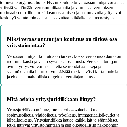
toimivalle organisaatiolle. Hyvin koulutettu veroasiantuntija voi auttaa
yritystä välttämään verokomplikaatioita ja varmistaa verotuksen
optimaalisen hallinnan. Oikean osaamisen ja tiedon avulla yritys voi
keskittyä ydintoimintaansa ja saavuttaa pitkäaikaisen menestyksen.
Miksi veroasiantuntijan koulutus on tärkeä osa
yritystoimintaa?
Veroasiantuntijan koulutus on tärkeä, koska verolainsäädäntö on
monimutkaista ja vaatii syvällistä osaamista. Veroasiantuntijan
avulla yritys voi varmistaa, että se noudattaa lakeja ja
säännöksiä oikein, mikä voi säästää merkittävästi kustannuksia
ja ehkäistä mahdollisia ongelmia verottajan kanssa.
Mitä asioita yritysjuridiikkaan liittyy?
Yritysjuridiikkaan liittyy monia eri osa-alueita, kuten
sopimusoikeus, yhtiöoikeus, työoikeus, immateriaalioikeudet ja
kilpailuoikeus. Yritysjuridiikka kattaa kaikki lait ja säännökset,
jotka liittyvät yritystoimintaan ja sen oikeudellisiin näkökohtiin.