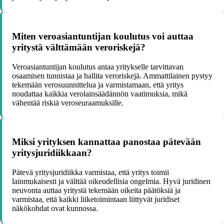
Miten veroasiantuntijan koulutus voi auttaa
yritystä välttämään veroriskejä?
Veroasiantuntijan koulutus antaa yritykselle tarvittavan
osaamisen tunnistaa ja hallita veroriskejä. Ammattilainen pystyy
tekemään verosuunnittelua ja varmistamaan, että yritys
noudattaa kaikkia verolainsäädännön vaatimuksia, mikä
vähentää riskiä veroseuraamuksille.
Miksi yrityksen kannattaa panostaa pätevään
yritysjuridiikkaan?
Pätevä yritysjuridiikka varmistaa, että yritys toimii
lainmukaisesti ja välttää oikeudellisia ongelmia. Hyvä juridinen
neuvonta auttaa yritystä tekemään oikeita päätöksiä ja
varmistaa, että kaikki liiketoimintaan liittyvät juridiset
näkökohdat ovat kunnossa.