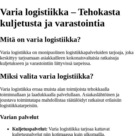
Varia logistiikka – Tehokasta
kuljetusta ja varastointia
Mitä on varia logistiikka?
Varia logistiikka on monipuolinen logistiikkapalveluiden tarjoaja, joka
keskittyy tarjoamaan asiakkailleen kokonaisvaltaisia ratkaisuja
kuljetukseen ja varastointiin liittyvissä tarpeissa.
Miksi valita varia logistiikka?
Varia logistiikka eroaa muista alan toimijoista tehokkaalla
toiminnallaan ja laadukkaalla palvelullaan. Asiakaslähtöinen ja
joustava toimintatapa mahdollistaa räätälöidyt ratkaisut erilaisiin
logistiikkatarpeisiin.
Varian palvelut
Kuljetuspalvelut:
Varia logistiikka tarjoaa kattavat
kuljetuspalvelut niin kotimaassa kuin ulkomailla.