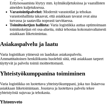
Erityisosaamista löytyy mm. kylmäkuljetuksissa ja vaarallisten
aineiden kuljetuksessa.
Varastointipalvelut:
Modernit varastotilat ja tehokas
varastonhallinta takaavat, että asiakkaan tavarat ovat aina
turvassa ja saatavilla nopeasti tarvittaessa.
Toimitusketjun hallinta:
Varia logistiikka auttaa optimoimaan
toimitusketjun eri osa-alueita, mikä tehostaa kokonaisvaltaisesti
asiakkaan liiketoimintaa.
Asiakaspalvelu ja laatu
Varia logistiikan ytimessä on laadukas asiakaspalvelu.
Ammattitaitoinen henkilökunta huolehtii siitä, että asiakkaan tarpeet
täyttyvät ja palvelu toimii moitteettomasti.
Yhteistyökumppanina toimiminen
Varia logistiikka on luotettava yhteistyökumppani, joka tuo lisäarvoa
asiakkaan liiketoimintaan. Joustava ja luotettava palvelu tekee
yhteistyöstä sujuvaa ja tehokasta.
Yhteenveto