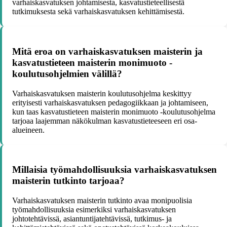
varhaiskasvatuksen johtamisesta, kasvatustieteellisestä
tutkimuksesta sekä varhaiskasvatuksen kehittämisestä.
Mitä eroa on varhaiskasvatuksen maisterin ja
kasvatustieteen maisterin monimuoto -
koulutusohjelmien välillä?
Varhaiskasvatuksen maisterin koulutusohjelma keskittyy
erityisesti varhaiskasvatuksen pedagogiikkaan ja johtamiseen,
kun taas kasvatustieteen maisterin monimuoto -koulutusohjelma
tarjoaa laajemman näkökulman kasvatustieteeseen eri osa-
alueineen.
Millaisia työmahdollisuuksia varhaiskasvatuksen
maisterin tutkinto tarjoaa?
Varhaiskasvatuksen maisterin tutkinto avaa monipuolisia
työmahdollisuuksia esimerkiksi varhaiskasvatuksen
johtotehtävissä, asiantuntijatehtävissä, tutkimus- ja