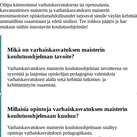
Olitpa kiinnostunut varhaiskasvatuksesta tai opetusalasta,
kasvatustieteen maisterin ja varhaiskasvatuksen maisterin
monimuotoiset opiskelumahdollisuudet tarjoavat sinulle väylän kehittää
ammatillista osaamistasi ja edetä urallasi. Tee rohkea päätös ja hae
mukaan näihin innostaviin koulutusohjelmiin!
Mikä on varhaiskasvatuksen maisterin
koulutusohjelman tavoite?
Varhaiskasvatuksen maisterin koulutusohjelman tavoitteena on
syventää ja laajentaa opiskelijan pedagogisia valmiuksia
varhaiskasvatuksen alalla sekä kehittää tutkimus- ja
kehittämistyön osaamista.
Millaisia opintoja varhaiskasvatuksen maisterin
koulutusohjelmaan kuuluu?
Varhaiskasvatuksen maisterin koulutusohjelmaan sisältyy
opintoja varhaiskasvatuksen pedagogiikasta,