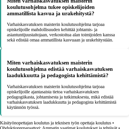
Miten varhaiskasvatuksen maisterin
koulutusohjelma tukee opiskelijoiden
ammatillista kasvua ja urakehitystä?
Varhaiskasvatuksen maisterin koulutusohjelma tarjoaa
opiskelijoille mahdollisuuden kehittää johtamis- ja
asiantuntijuustaitojaan, verkostoitua alan toimijoiden kanssa
sekä edistää omaa ammatillista kasvuaan ja urakehitystään.
Miten varhaiskasvatuksen maisterin
koulutusohjelma edistää varhaiskasvatuksen
laadukkuutta ja pedagogista kehittämistä?
Varhaiskasvatuksen maisterin koulutusohjelma tarjoaa
opiskelijoille ajantasaista tietoa varhaiskasvatuksen
pedagogiikasta, johtamisesta ja tutkimuksesta, mikä edistää
varhaiskasvatuksen laadukkuutta ja pedagogista kehittämistä
käytännön työssä.
Käsityönopettajan koulutus ja teknisen työn opettaja koulutus
•
Obduktiopreparaattori: Ammatin vaatimat koulutukset ja tehtävät
•