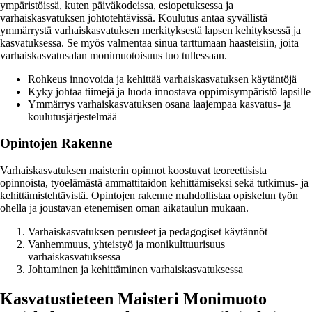
ympäristöissä, kuten päiväkodeissa, esiopetuksessa ja
varhaiskasvatuksen johtotehtävissä. Koulutus antaa syvällistä
ymmärrystä varhaiskasvatuksen merkityksestä lapsen kehityksessä ja
kasvatuksessa. Se myös valmentaa sinua tarttumaan haasteisiin, joita
varhaiskasvatusalan monimuotoisuus tuo tullessaan.
Rohkeus innovoida ja kehittää varhaiskasvatuksen käytäntöjä
Kyky johtaa tiimejä ja luoda innostava oppimisympäristö lapsille
Ymmärrys varhaiskasvatuksen osana laajempaa kasvatus- ja
koulutusjärjestelmää
Opintojen Rakenne
Varhaiskasvatuksen maisterin opinnot koostuvat teoreettisista
opinnoista, työelämästä ammattitaidon kehittämiseksi sekä tutkimus- ja
kehittämistehtävistä. Opintojen rakenne mahdollistaa opiskelun työn
ohella ja joustavan etenemisen oman aikataulun mukaan.
Varhaiskasvatuksen perusteet ja pedagogiset käytännöt
Vanhemmuus, yhteistyö ja monikulttuurisuus
varhaiskasvatuksessa
Johtaminen ja kehittäminen varhaiskasvatuksessa
Kasvatustieteen Maisteri Monimuoto