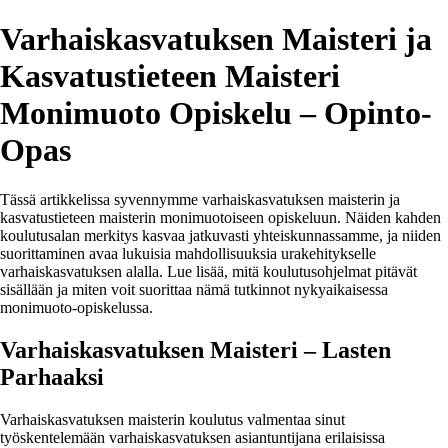
Varhaiskasvatuksen Maisteri ja
Kasvatustieteen Maisteri
Monimuoto Opiskelu – Opinto-
Opas
Tässä artikkelissa syvennymme varhaiskasvatuksen maisterin ja
kasvatustieteen maisterin monimuotoiseen opiskeluun. Näiden kahden
koulutusalan merkitys kasvaa jatkuvasti yhteiskunnassamme, ja niiden
suorittaminen avaa lukuisia mahdollisuuksia urakehitykselle
varhaiskasvatuksen alalla. Lue lisää, mitä koulutusohjelmat pitävät
sisällään ja miten voit suorittaa nämä tutkinnot nykyaikaisessa
monimuoto-opiskelussa.
Varhaiskasvatuksen Maisteri – Lasten
Parhaaksi
Varhaiskasvatuksen maisterin koulutus valmentaa sinut
työskentelemään varhaiskasvatuksen asiantuntijana erilaisissa