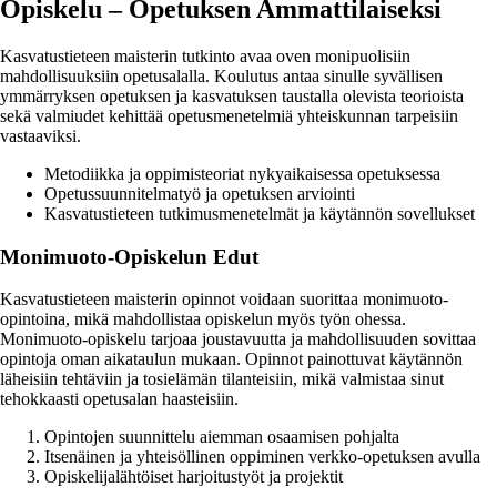
Opiskelu – Opetuksen Ammattilaiseksi
Kasvatustieteen maisterin tutkinto avaa oven monipuolisiin
mahdollisuuksiin opetusalalla. Koulutus antaa sinulle syvällisen
ymmärryksen opetuksen ja kasvatuksen taustalla olevista teorioista
sekä valmiudet kehittää opetusmenetelmiä yhteiskunnan tarpeisiin
vastaaviksi.
Metodiikka ja oppimisteoriat nykyaikaisessa opetuksessa
Opetussuunnitelmatyö ja opetuksen arviointi
Kasvatustieteen tutkimusmenetelmät ja käytännön sovellukset
Monimuoto-Opiskelun Edut
Kasvatustieteen maisterin opinnot voidaan suorittaa monimuoto-
opintoina, mikä mahdollistaa opiskelun myös työn ohessa.
Monimuoto-opiskelu tarjoaa joustavuutta ja mahdollisuuden sovittaa
opintoja oman aikataulun mukaan. Opinnot painottuvat käytännön
läheisiin tehtäviin ja tosielämän tilanteisiin, mikä valmistaa sinut
tehokkaasti opetusalan haasteisiin.
Opintojen suunnittelu aiemman osaamisen pohjalta
Itsenäinen ja yhteisöllinen oppiminen verkko-opetuksen avulla
Opiskelijalähtöiset harjoitustyöt ja projektit