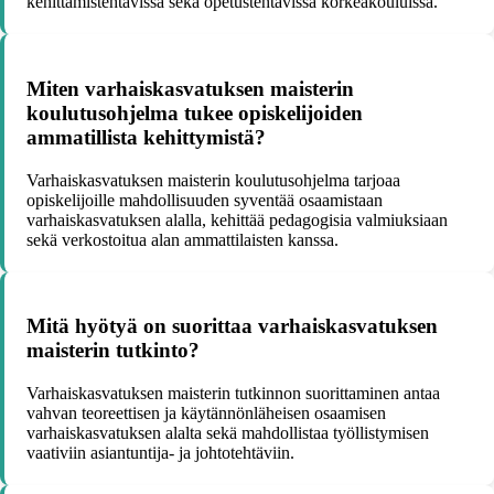
kehittämistehtävissä sekä opetustehtävissä korkeakouluissa.
Miten varhaiskasvatuksen maisterin
koulutusohjelma tukee opiskelijoiden
ammatillista kehittymistä?
Varhaiskasvatuksen maisterin koulutusohjelma tarjoaa
opiskelijoille mahdollisuuden syventää osaamistaan
varhaiskasvatuksen alalla, kehittää pedagogisia valmiuksiaan
sekä verkostoitua alan ammattilaisten kanssa.
Mitä hyötyä on suorittaa varhaiskasvatuksen
maisterin tutkinto?
Varhaiskasvatuksen maisterin tutkinnon suorittaminen antaa
vahvan teoreettisen ja käytännönläheisen osaamisen
varhaiskasvatuksen alalta sekä mahdollistaa työllistymisen
vaativiin asiantuntija- ja johtotehtäviin.