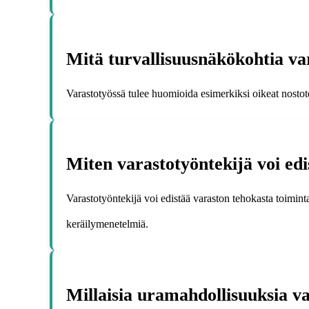
Mitä turvallisuusnäkökohtia va
Varastotyössä tulee huomioida esimerkiksi oikeat nostote
Miten varastotyöntekijä voi ed
Varastotyöntekijä voi edistää varaston tehokasta toiminta
keräilymenetelmiä.
Millaisia uramahdollisuuksia va