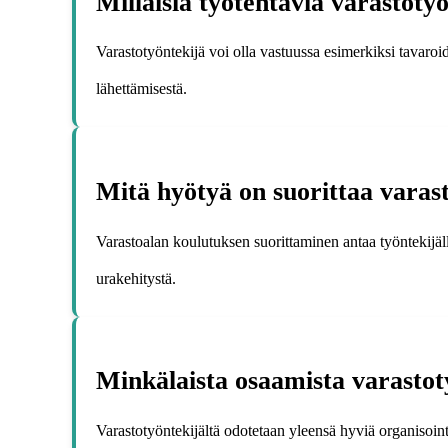
Millaisia työtehtäviä varastoty
Varastotyöntekijä voi olla vastuussa esimerkiksi tavaroid
lähettämisestä.
Mitä hyötyä on suorittaa varas
Varastoalan koulutuksen suorittaminen antaa työntekijäll
urakehitystä.
Minkälaista osaamista varastot
Varastotyöntekijältä odotetaan yleensä hyviä organisointi-