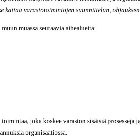
se kattaa varastotoimintojen suunnittelun, ohjauksen
ä muun muassa seuraavia aihealueita:
oimintaa, joka koskee varaston sisäisiä prosesseja ja
tannuksia organisaatiossa.