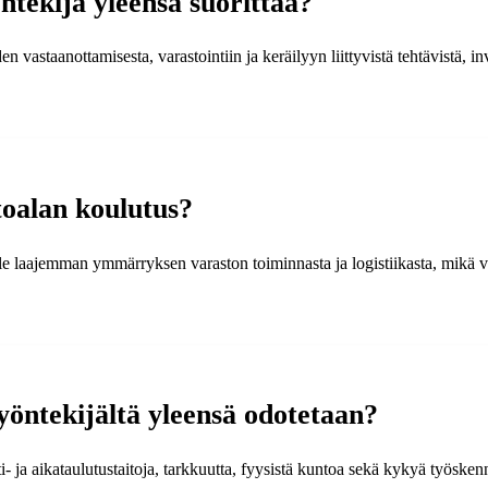
öntekijä yleensä suorittaa?
en vastaanottamisesta, varastointiin ja keräilyyn liittyvistä tehtävistä, 
toalan koulutus?
e laajemman ymmärryksen varaston toiminnasta ja logistiikasta, mikä voi
yöntekijältä yleensä odotetaan?
 ja aikataulutustaitoja, tarkkuutta, fyysistä kuntoa sekä kykyä työskennel