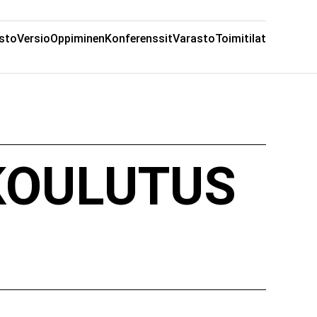
sto
Versio
Oppiminen
Konferenssit
Varasto
Toimitilat
KOULUTUS