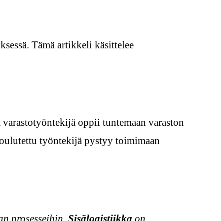
sessä. Tämä artikkeli käsittelee
a varastotyöntekijä oppii tuntemaan varaston
 koulutettu työntekijä pystyy toimimaan
an prosesseihin.
Sisälogistiikka
on