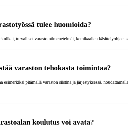
rastotyössä tulee huomioida?
kniikat, turvalliset varastointimenetelmät, kemikaalien käsittelyohjeet s
istää varaston tehokasta toimintaa?
a esimerkiksi pitämällä varaston siistinä ja järjestyksessä, noudattamalla
rastoalan koulutus voi avata?