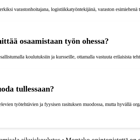
iksi varastonhoitajana, logistiikkatyöntekijänä, varaston esimiehenä tai 
hittää osaamistaan työn ohessa?
llistumalla koulutuksiin ja kursseille, ottamalla vastuuta erilaisista teh
uoda tullessaan?
televien työtehtävien ja fyysisen rasituksen muodossa, mutta hyvällä org