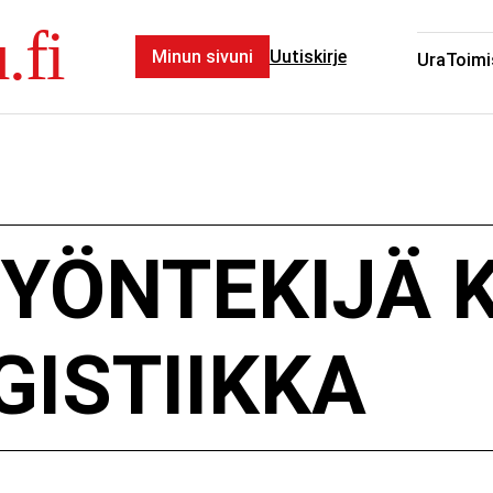
.fi
Minun sivuni
Uutiskirje
Ura
Toimi
YÖNTEKIJÄ 
GISTIIKKA