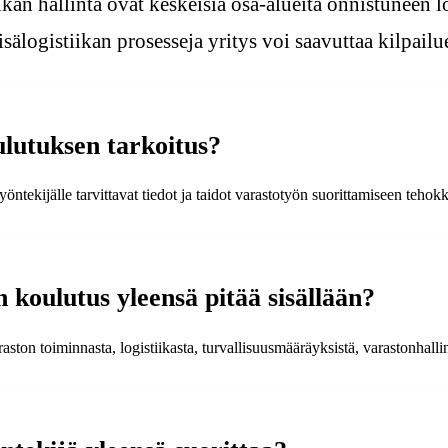
ikan hallinta ovat keskeisiä osa-alueita onnistuneen 
sälogistiikan prosesseja yritys voi saavuttaa kilpailu
lutuksen tarkoitus?
tekijälle tarvittavat tiedot ja taidot varastotyön suorittamiseen tehokkaa
n koulutus yleensä pitää sisällään?
aston toiminnasta, logistiikasta, turvallisuusmääräyksistä, varastonhallin