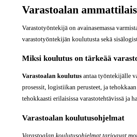
Varastoalan ammattilai
Varastotyöntekijä on avainasemassa varmistam
varastotyöntekijän koulutusta sekä sisälogist
Miksi koulutus on tärkeää varasto
Varastoalan koulutus
antaa työntekijälle 
prosessit, logistiikan perusteet, ja tehokka
tehokkaasti erilaisissa varastotehtävissä ja h
Varastoalan koulutusohjelmat
Varastoalan koulutusohjelmat tarjoavat mon