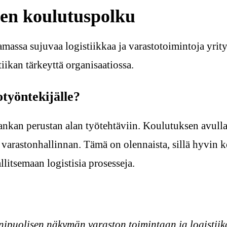
sen koulutuspolku
assa sujuvaa logistiikkaa ja varastotoimintoja yrityk
iikan tärkeyttä organisaatiossa.
työntekijälle?
vankan perustan alan työtehtäviin. Koulutuksen avull
an varastonhallinnan. Tämä on olennaista, sillä hyvin
allitsemaan logistisia prosesseja.
ipuolisen näkymän varaston toimintaan ja logistiik