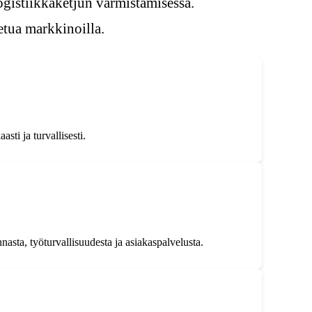
logistiikkaketjun varmistamisessa.
etua markkinoilla.
sti ja turvallisesti.
nasta, työturvallisuudesta ja asiakaspalvelusta.