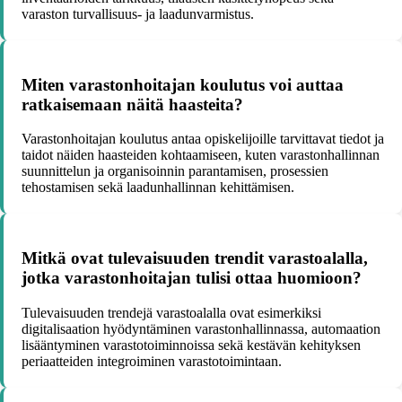
varaston turvallisuus- ja laadunvarmistus.
Miten varastonhoitajan koulutus voi auttaa
ratkaisemaan näitä haasteita?
Varastonhoitajan koulutus antaa opiskelijoille tarvittavat tiedot ja
taidot näiden haasteiden kohtaamiseen, kuten varastonhallinnan
suunnittelun ja organisoinnin parantamisen, prosessien
tehostamisen sekä laadunhallinnan kehittämisen.
Mitkä ovat tulevaisuuden trendit varastoalalla,
jotka varastonhoitajan tulisi ottaa huomioon?
Tulevaisuuden trendejä varastoalalla ovat esimerkiksi
digitalisaation hyödyntäminen varastonhallinnassa, automaation
lisääntyminen varastotoiminnoissa sekä kestävän kehityksen
periaatteiden integroiminen varastotoimintaan.