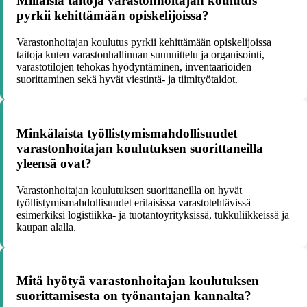
Millaisia taitoja varastonhoitajan koulutus
pyrkii kehittämään opiskelijoissa?
Varastonhoitajan koulutus pyrkii kehittämään opiskelijoissa
taitoja kuten varastonhallinnan suunnittelu ja organisointi,
varastotilojen tehokas hyödyntäminen, inventaarioiden
suorittaminen sekä hyvät viestintä- ja tiimityötaidot.
Minkälaista työllistymismahdollisuudet
varastonhoitajan koulutuksen suorittaneilla
yleensä ovat?
Varastonhoitajan koulutuksen suorittaneilla on hyvät
työllistymismahdollisuudet erilaisissa varastotehtävissä
esimerkiksi logistiikka- ja tuotantoyrityksissä, tukkuliikkeissä ja
kaupan alalla.
Mitä hyötyä varastonhoitajan koulutuksen
suorittamisesta on työnantajan kannalta?