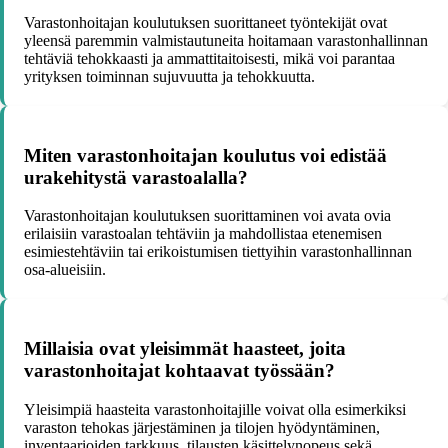
Varastonhoitajan koulutuksen suorittaneet työntekijät ovat
yleensä paremmin valmistautuneita hoitamaan varastonhallinnan
tehtäviä tehokkaasti ja ammattitaitoisesti, mikä voi parantaa
yrityksen toiminnan sujuvuutta ja tehokkuutta.
Miten varastonhoitajan koulutus voi edistää
urakehitystä varastoalalla?
Varastonhoitajan koulutuksen suorittaminen voi avata ovia
erilaisiin varastoalan tehtäviin ja mahdollistaa etenemisen
esimiestehtäviin tai erikoistumisen tiettyihin varastonhallinnan
osa-alueisiin.
Millaisia ovat yleisimmät haasteet, joita
varastonhoitajat kohtaavat työssään?
Yleisimpiä haasteita varastonhoitajille voivat olla esimerkiksi
varaston tehokas järjestäminen ja tilojen hyödyntäminen,
inventaarioiden tarkkuus, tilausten käsittelynopeus sekä