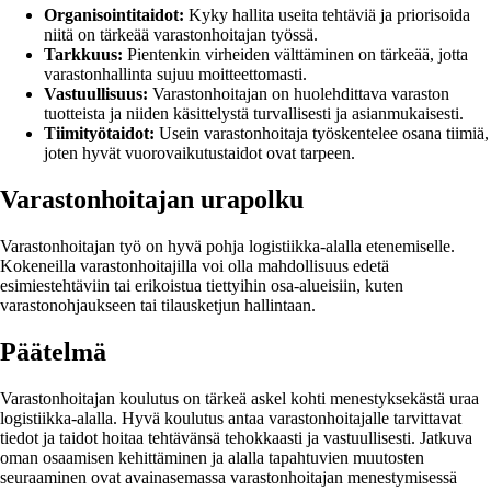
Organisointitaidot:
Kyky hallita useita tehtäviä ja priorisoida
niitä on tärkeää varastonhoitajan työssä.
Tarkkuus:
Pientenkin virheiden välttäminen on tärkeää, jotta
varastonhallinta sujuu moitteettomasti.
Vastuullisuus:
Varastonhoitajan on huolehdittava varaston
tuotteista ja niiden käsittelystä turvallisesti ja asianmukaisesti.
Tiimityötaidot:
Usein varastonhoitaja työskentelee osana tiimiä,
joten hyvät vuorovaikutustaidot ovat tarpeen.
Varastonhoitajan urapolku
Varastonhoitajan työ on hyvä pohja logistiikka-alalla etenemiselle.
Kokeneilla varastonhoitajilla voi olla mahdollisuus edetä
esimiestehtäviin tai erikoistua tiettyihin osa-alueisiin, kuten
varastonohjaukseen tai tilausketjun hallintaan.
Päätelmä
Varastonhoitajan koulutus on tärkeä askel kohti menestyksekästä uraa
logistiikka-alalla. Hyvä koulutus antaa varastonhoitajalle tarvittavat
tiedot ja taidot hoitaa tehtävänsä tehokkaasti ja vastuullisesti. Jatkuva
oman osaamisen kehittäminen ja alalla tapahtuvien muutosten
seuraaminen ovat avainasemassa varastonhoitajan menestymisessä