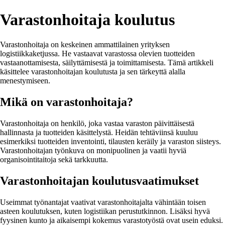
Varastonhoitaja koulutus
Varastonhoitaja on keskeinen ammattilainen yrityksen
logistiikkaketjussa. He vastaavat varastossa olevien tuotteiden
vastaanottamisesta, säilyttämisestä ja toimittamisesta. Tämä artikkeli
käsittelee varastonhoitajan koulutusta ja sen tärkeyttä alalla
menestymiseen.
Mikä on varastonhoitaja?
Varastonhoitaja on henkilö, joka vastaa varaston päivittäisestä
hallinnasta ja tuotteiden käsittelystä. Heidän tehtäviinsä kuuluu
esimerkiksi tuotteiden inventointi, tilausten keräily ja varaston siisteys.
Varastonhoitajan työnkuva on monipuolinen ja vaatii hyviä
organisointitaitoja sekä tarkkuutta.
Varastonhoitajan koulutusvaatimukset
Useimmat työnantajat vaativat varastonhoitajalta vähintään toisen
asteen koulutuksen, kuten logistiikan perustutkinnon. Lisäksi hyvä
fyysinen kunto ja aikaisempi kokemus varastotyöstä ovat usein eduksi.