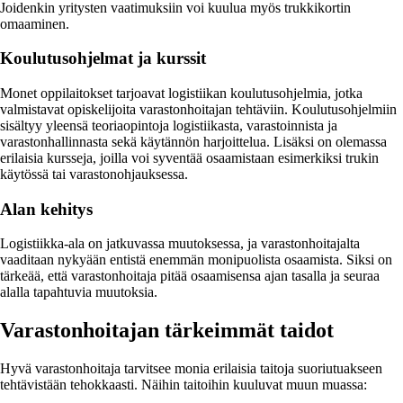
Joidenkin yritysten vaatimuksiin voi kuulua myös trukkikortin
omaaminen.
Koulutusohjelmat ja kurssit
Monet oppilaitokset tarjoavat logistiikan koulutusohjelmia, jotka
valmistavat opiskelijoita varastonhoitajan tehtäviin. Koulutusohjelmiin
sisältyy yleensä teoriaopintoja logistiikasta, varastoinnista ja
varastonhallinnasta sekä käytännön harjoittelua. Lisäksi on olemassa
erilaisia kursseja, joilla voi syventää osaamistaan esimerkiksi trukin
käytössä tai varastonohjauksessa.
Alan kehitys
Logistiikka-ala on jatkuvassa muutoksessa, ja varastonhoitajalta
vaaditaan nykyään entistä enemmän monipuolista osaamista. Siksi on
tärkeää, että varastonhoitaja pitää osaamisensa ajan tasalla ja seuraa
alalla tapahtuvia muutoksia.
Varastonhoitajan tärkeimmät taidot
Hyvä varastonhoitaja tarvitsee monia erilaisia taitoja suoriutuakseen
tehtävistään tehokkaasti. Näihin taitoihin kuuluvat muun muassa: