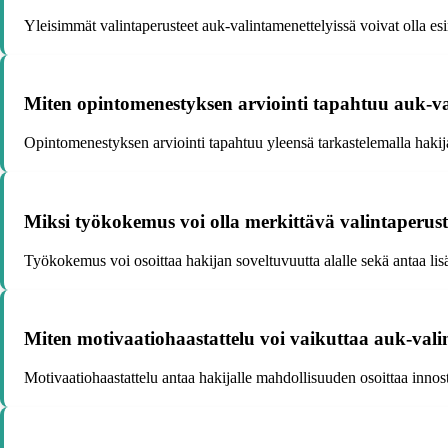
Yleisimmät valintaperusteet auk-valintamenettelyissä voivat olla es
Miten opintomenestyksen arviointi tapahtuu auk-va
Opintomenestyksen arviointi tapahtuu yleensä tarkastelemalla hakij
Miksi työkokemus voi olla merkittävä valintaperust
Työkokemus voi osoittaa hakijan soveltuvuutta alalle sekä antaa lis
Miten motivaatiohaastattelu voi vaikuttaa auk-valin
Motivaatiohaastattelu antaa hakijalle mahdollisuuden osoittaa innos