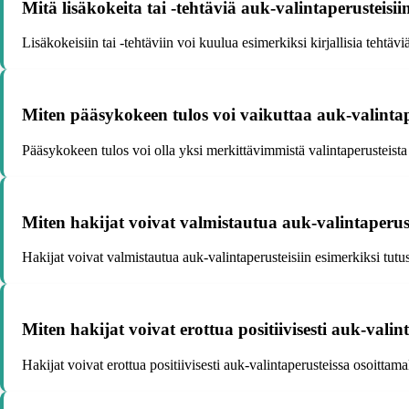
Mitä lisäkokeita tai -tehtäviä auk-valintaperusteisi
Lisäkokeisiin tai -tehtäviin voi kuulua esimerkiksi kirjallisia tehtävi
Miten pääsykokeen tulos voi vaikuttaa auk-valintap
Pääsykokeen tulos voi olla yksi merkittävimmistä valintaperusteista 
Miten hakijat voivat valmistautua auk-valintaperus
Hakijat voivat valmistautua auk-valintaperusteisiin esimerkiksi tutus
Miten hakijat voivat erottua positiivisesti auk-valin
Hakijat voivat erottua positiivisesti auk-valintaperusteissa osoitta