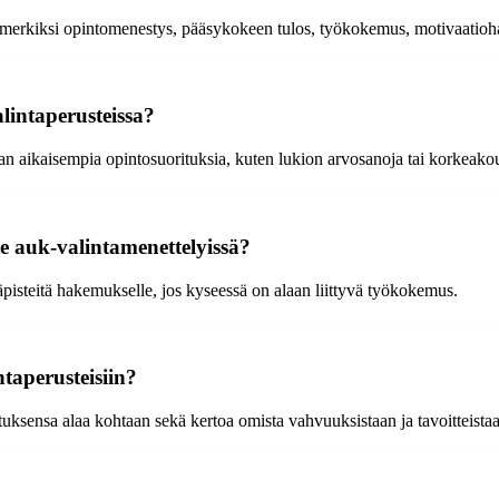
imerkiksi opintomenestys, pääsykokeen tulos, työkokemus, motivaatiohaas
lintaperusteissa?
an aikaisempia opintosuorituksia, kuten lukion arvosanoja tai korkeako
e auk-valintamenettelyissä?
äpisteitä hakemukselle, jos kyseessä on alaan liittyvä työkokemus.
taperusteisiin?
tuksensa alaa kohtaan sekä kertoa omista vahvuuksistaan ja tavoitteista