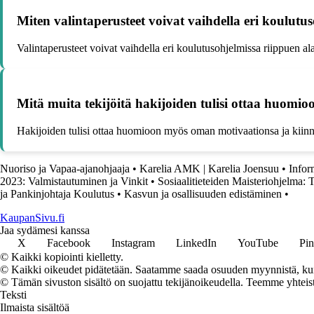
Miten valintaperusteet voivat vaihdella eri koulutu
Valintaperusteet voivat vaihdella eri koulutusohjelmissa riippuen ala
Mitä muita tekijöitä hakijoiden tulisi ottaa huomi
Hakijoiden tulisi ottaa huomioon myös oman motivaationsa ja kiinnost
Nuoriso ja Vapaa-ajanohjaaja
•
Karelia AMK | Karelia Joensuu
•
Infor
2023: Valmistautuminen ja Vinkit
•
Sosiaalitieteiden Maisteriohjelma: T
ja Pankinjohtaja Koulutus
•
Kasvun ja osallisuuden edistäminen
•
KaupanSivu.fi
Jaa sydämesi kanssa
X
Facebook
Instagram
LinkedIn
YouTube
Pin
© Kaikki kopiointi kielletty.
© Kaikki oikeudet pidätetään. Saatamme saada osuuden myynnistä, kun t
© Tämän sivuston sisältö on suojattu tekijänoikeudella. Teemme yhtei
Teksti
Ilmaista sisältöä