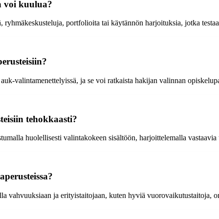
in voi kuulua?
ä, ryhmäkeskusteluja, portfolioita tai käytännön harjoituksia, jotka testaa
erusteisiin?
auk-valintamenettelyissä, ja se voi ratkaista hakijan valinnan opiskelu
teisiin tehokkaasti?
tumalla huolellisesti valintakokeen sisältöön, harjoittelemalla vastaavia 
taperusteissa?
malla vahvuuksiaan ja erityistaitojaan, kuten hyviä vuorovaikutustaitoja,