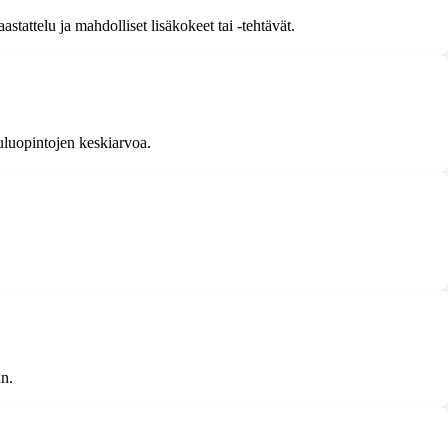
tattelu ja mahdolliset lisäkokeet tai -tehtävät.
uluopintojen keskiarvoa.
an.