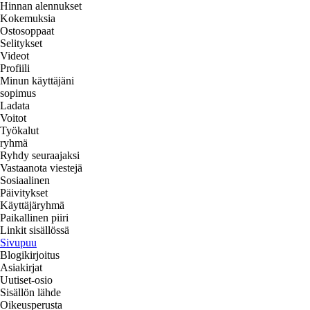
Hinnan alennukset
Kokemuksia
Ostosoppaat
Selitykset
Videot
Profiili
Minun käyttäjäni
sopimus
Ladata
Voitot
Työkalut
ryhmä
Ryhdy seuraajaksi
Vastaanota viestejä
Sosiaalinen
Päivitykset
Käyttäjäryhmä
Paikallinen piiri
Linkit sisällössä
Sivupuu
Blogikirjoitus
Asiakirjat
Uutiset-osio
Sisällön lähde
Oikeusperusta