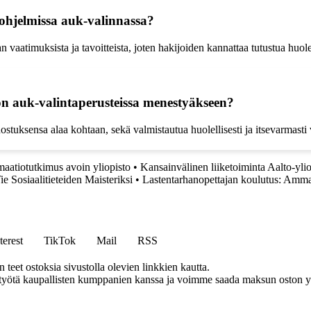
sohjelmissa auk-valinnassa?
n vaatimuksista ja tavoitteista, joten hakijoiden kannattaa tutustua huol
oon auk-valintaperusteissa menestyäkseen?
uksensa alaa kohtaan, sekä valmistautua huolellisesti ja itsevarmasti va
maatiotutkimus avoin yliopisto
•
Kansainvälinen liiketoiminta Aalto-yli
ie Sosiaalitieteiden Maisteriksi
•
Lastentarhanopettajan koulutus: Amm
terest
TikTok
Mail
RSS
eet ostoksia sivustolla olevien linkkien kautta.
styötä kaupallisten kumppanien kanssa ja voimme saada maksun oston yh