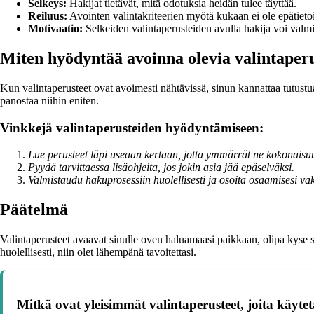
Selkeys:
Hakijat tietävät, mitä odotuksia heidän tulee täyttää.
Reiluus:
Avointen valintakriteerien myötä kukaan ei ole epätietoi
Motivaatio:
Selkeiden valintaperusteiden avulla hakija voi valmi
Miten hyödyntää avoinna olevia valintaperu
Kun valintaperusteet ovat avoimesti nähtävissä, sinun kannattaa tutustua 
panostaa niihin eniten.
Vinkkejä valintaperusteiden hyödyntämiseen:
Lue perusteet läpi useaan kertaan, jotta ymmärrät ne kokonaisu
Pyydä tarvittaessa lisäohjeita, jos jokin asia jää epäselväksi.
Valmistaudu hakuprosessiin huolellisesti ja osoita osaamisesi vak
Päätelmä
Valintaperusteet avaavat sinulle oven haluamaasi paikkaan, olipa kyse s
huolellisesti, niin olet lähempänä tavoitettasi.
Mitkä ovat yleisimmät valintaperusteet, joita käyte