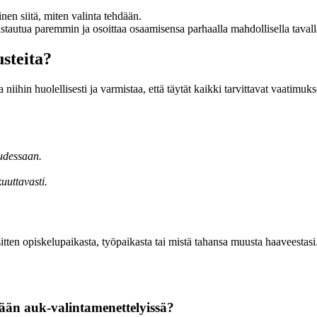
nen siitä, miten valinta tehdään.
stautua paremmin ja osoittaa osaamisensa parhaalla mahdollisella tavall
steita?
niihin huolellisesti ja varmistaa, että täytät kaikki tarvittavat vaatimu
udessaan.
uuttavasti.
itten opiskelupaikasta, työpaikasta tai mistä tahansa muusta haaveestasi
tään auk-valintamenettelyissä?