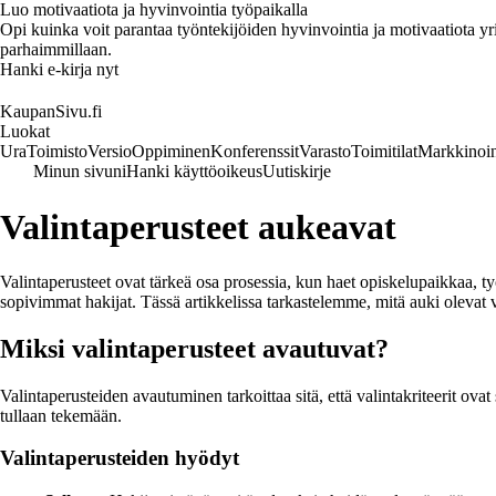
Luo motivaatiota ja hyvinvointia työpaikalla
Opi kuinka voit parantaa työntekijöiden hyvinvointia ja motivaatiota yrity
parhaimmillaan.
Hanki e-kirja nyt
KaupanSivu.fi
Luokat
Ura
Toimisto
Versio
Oppiminen
Konferenssit
Varasto
Toimitilat
Markkinoin
Minun sivuni
Hanki käyttöoikeus
Uutiskirje
Valintaperusteet aukeavat
Valintaperusteet ovat tärkeä osa prosessia, kun haet opiskelupaikkaa, ty
sopivimmat hakijat. Tässä artikkelissa tarkastelemme, mitä auki olevat v
Miksi valintaperusteet avautuvat?
Valintaperusteiden avautuminen tarkoittaa sitä, että valintakriteerit ovat s
tullaan tekemään.
Valintaperusteiden hyödyt