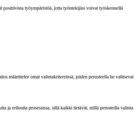
t positiivista työympäristöä, jotta työntekijäsi voivat työskennellä
os määrittelee omat valintakriteerinsä, joiden perusteella he valitsevat
a ja reiluutta prosessissa, sillä kaikki tietävät, millä perusteilla valinta