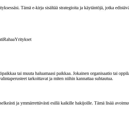
ksessäsi. Tämä e-kirja sisältää strategioita ja käytäntöjä, jotka edistävä
ti
Rahaa
Yritykset
öpaikkaa tai muuta haluamaasi paikkaa. Jokainen organisaatio tai oppilait
alintaperusteet tarkoittavat ja miten niihin kannattaa suhtautua.
elkeästi ja ymmärrettävästi esillä kaikille hakijoille. Tämä lisää avoimuutt