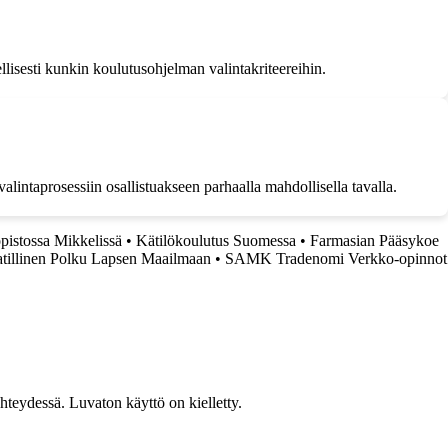
ellisesti kunkin koulutusohjelman valintakriteereihin.
lintaprosessiin osallistuakseen parhaalla mahdollisella tavalla.
opistossa Mikkelissä
•
Kätilökoulutus Suomessa
•
Farmasian Pääsykoe
atillinen Polku Lapsen Maailmaan
•
SAMK Tradenomi Verkko-opinnot
teydessä. Luvaton käyttö on kielletty.