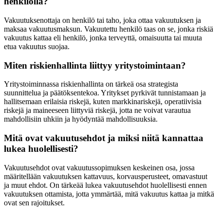
henkilöllä?
Vakuutuksenottaja on henkilö tai taho, joka ottaa vakuutuksen ja
maksaa vakuutusmaksun. Vakuutettu henkilö taas on se, jonka riskiä
vakuutus kattaa eli henkilö, jonka terveyttä, omaisuutta tai muuta
etua vakuutus suojaa.
Miten riskienhallinta liittyy yritystoimintaan?
Yritystoiminnassa riskienhallinta on tärkeä osa strategista
suunnittelua ja päätöksentekoa. Yritykset pyrkivät tunnistamaan ja
hallitsemaan erilaisia riskejä, kuten markkinariskejä, operatiivisia
riskejä ja maineeseen liittyviä riskejä, jotta ne voivat varautua
mahdollisiin uhkiin ja hyödyntää mahdollisuuksia.
Mitä ovat vakuutusehdot ja miksi niitä kannattaa
lukea huolellisesti?
Vakuutusehdot ovat vakuutussopimuksen keskeinen osa, jossa
määritellään vakuutuksen kattavuus, korvausperusteet, omavastuut
ja muut ehdot. On tärkeää lukea vakuutusehdot huolellisesti ennen
vakuutuksen ottamista, jotta ymmärtää, mitä vakuutus kattaa ja mitkä
ovat sen rajoitukset.