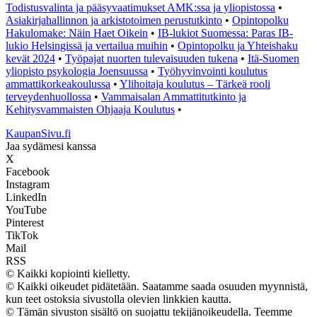
Todistusvalinta ja pääsyvaatimukset AMK:ssa ja yliopistossa
•
Asiakirjahallinnon ja arkistotoimen perustutkinto
•
Opintopolku
Hakulomake: Näin Haet Oikein
•
IB-lukiot Suomessa: Paras IB-
lukio Helsingissä ja vertailua muihin
•
Opintopolku ja Yhteishaku
kevät 2024
•
Työpajat nuorten tulevaisuuden tukena
•
Itä-Suomen
yliopisto psykologia Joensuussa
•
Työhyvinvointi koulutus
ammattikorkeakoulussa
•
Ylihoitaja koulutus – Tärkeä rooli
terveydenhuollossa
•
Vammaisalan Ammattitutkinto ja
Kehitysvammaisten Ohjaaja Koulutus
•
KaupanSivu.fi
Jaa sydämesi kanssa
X
Facebook
Instagram
LinkedIn
YouTube
Pinterest
TikTok
Mail
RSS
© Kaikki kopiointi kielletty.
© Kaikki oikeudet pidätetään. Saatamme saada osuuden myynnistä,
kun teet ostoksia sivustolla olevien linkkien kautta.
© Tämän sivuston sisältö on suojattu tekijänoikeudella. Teemme