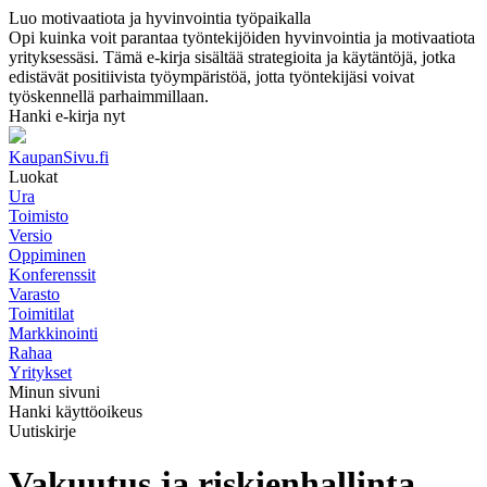
Luo motivaatiota ja hyvinvointia työpaikalla
Opi kuinka voit parantaa työntekijöiden hyvinvointia ja motivaatiota
yrityksessäsi. Tämä e-kirja sisältää strategioita ja käytäntöjä, jotka
edistävät positiivista työympäristöä, jotta työntekijäsi voivat
työskennellä parhaimmillaan.
Hanki e-kirja nyt
KaupanSivu.fi
Luokat
Ura
Toimisto
Versio
Oppiminen
Konferenssit
Varasto
Toimitilat
Markkinointi
Rahaa
Yritykset
Minun sivuni
Hanki käyttöoikeus
Uutiskirje
Vakuutus ja riskienhallinta