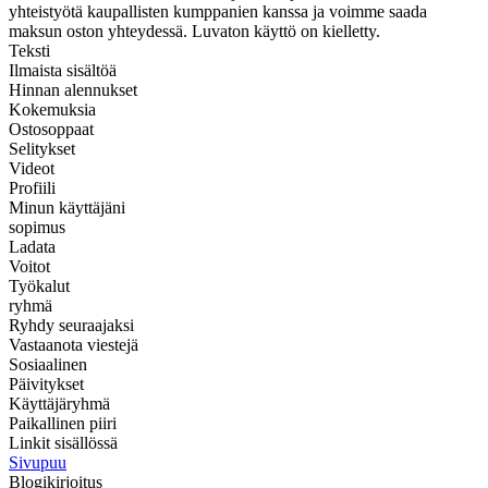
yhteistyötä kaupallisten kumppanien kanssa ja voimme saada
maksun oston yhteydessä. Luvaton käyttö on kielletty.
Teksti
Ilmaista sisältöä
Hinnan alennukset
Kokemuksia
Ostosoppaat
Selitykset
Videot
Profiili
Minun käyttäjäni
sopimus
Ladata
Voitot
Työkalut
ryhmä
Ryhdy seuraajaksi
Vastaanota viestejä
Sosiaalinen
Päivitykset
Käyttäjäryhmä
Paikallinen piiri
Linkit sisällössä
Sivupuu
Blogikirjoitus