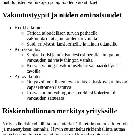
mahdollisten vahinkojen ja tappioiden vaikutukset.
Vakuutustyypit ja niiden ominaisuudet
Henkivakuutus
Tarjoaa taloudellisen turvan perheelle
vakuutuksenottajan kuoleman varalta
Sopii erityisesti lapsiperheille ja lainan ottaneille
Kotivakuutus
Suojaa kotisi ja omaisuutesi esimerkiksi tulipalon,
varkauden tai vesivahingon varalta
Korvaa vahingot vakuutusehdoissa määritellyillä
tavoilla
Autovakuutus
On pakollinen liikennevakuutus ja kaskovakuutus on
vapaaehtoinen lisäturva
Korvaa auton vahingot esimerkiksi kolarien tai
varkauden sattuessa
Riskienhallinnan merkitys yrityksille
Yrityksille riskienhallinta on elintärkeää liiketoiminnan jatkuvuuden
ja menestyksen kannalta. Hyvin suunniteltu riskienhallinta auttaa
yritystä selviytymään muuttuvissa markkinaolosuhteissa,