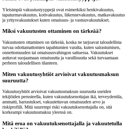
Yleisimpiä vakuutustyyppejä ovat esimerkiksi henkivakuutus,
tapaturmavakuutus, kotivakuutus, liikennevakuutus, matkavakuutus
ja yritysvakuutukset kuten omaisuus- ja vastuuvakuutukset.
Miksi vakuutusten ottaminen on tärkeää?
Vakuutusten ottaminen on tärkeää, koska ne tarjoavat taloudellista
turvaa odottamattomien tapahtumien varalta, kuten sairastumisen,
onnettomuuden tai omaisuusvahingon sattuessa. Vakuutukset
auttavat suojaamaan omaisuutta ja varallisuutta sekä turvaamaan
perheen taloudellisen tilanteen.
Miten vakuutusyhtiöt arvioivat vakuutusmaksun
suuruutta?
Vakuutusyhtiöt arvioivat vakuutusmaksun suuruutta useiden
tekijöiden perusteella, kuten vakuutuksenottajan ikä, terveydentila,
ammatti, harrastukset, vakuutettavan omaisuuden arvo ja
riskiprofiili. Mitä suurempi riski vakuutuksenottajalla on, sitä
korkeampi vakuutusmaksu yleensä on.
Mitä eroa on vakuutuksenottajalla ja vakuutetulla