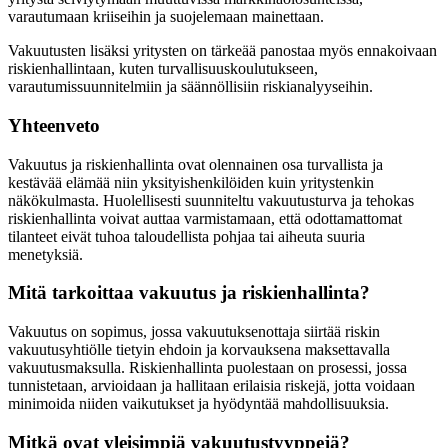
varautumaan kriiseihin ja suojelemaan mainettaan.
Vakuutusten lisäksi yritysten on tärkeää panostaa myös ennakoivaan
riskienhallintaan, kuten turvallisuuskoulutukseen,
varautumissuunnitelmiin ja säännöllisiin riskianalyyseihin.
Yhteenveto
Vakuutus ja riskienhallinta ovat olennainen osa turvallista ja
kestävää elämää niin yksityishenkilöiden kuin yritystenkin
näkökulmasta. Huolellisesti suunniteltu vakuutusturva ja tehokas
riskienhallinta voivat auttaa varmistamaan, että odottamattomat
tilanteet eivät tuhoa taloudellista pohjaa tai aiheuta suuria
menetyksiä.
Mitä tarkoittaa vakuutus ja riskienhallinta?
Vakuutus on sopimus, jossa vakuutuksenottaja siirtää riskin
vakuutusyhtiölle tietyin ehdoin ja korvauksena maksettavalla
vakuutusmaksulla. Riskienhallinta puolestaan on prosessi, jossa
tunnistetaan, arvioidaan ja hallitaan erilaisia riskejä, jotta voidaan
minimoida niiden vaikutukset ja hyödyntää mahdollisuuksia.
Mitkä ovat yleisimpiä vakuutustyyppejä?