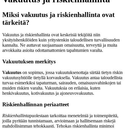
Miksi vakuutus ja riskienhallinta ovat
tärkeitä?
Vakuutus ja riskienhallinta ovat keskeisiä tekijöitä niin
yksityishenkilöiden kuin yritystenkin taloudellisen turvallisuuden
kannalta. Ne auttavat suojaamaan omaisuutta, terveyttä ja muita
arvokkaita asioita odottamattomien tapahtumien varalta.
Vakuutuksen merkitys
Vakuutus
on sopimus, jossa vakuutuksenottaja siirtää tietyn riskin
vakuutusyhtiölle tietyllä korvauksella. Vakuutus antaa taloudellista
turvaa esimerkiksi tapaturman, sairauden, omaisuusvahinkojen tai
muiden riskien varalta. Vakuutuksia on erilaisia, kuten
henkivakuutus, kotivakuutus ja ajoneuvovakuutus.
Riskienhallinnan periaatteet
Riskienhallinta
puolestaan tarkoittaa menetelmiä ja toimenpiteitä,
joilla pyritään tunnistamaan, arvioimaan ja hallitsemaan riskejä
mahdollisimman tehokkaasti. Tehokas riskienhallinta minimoi