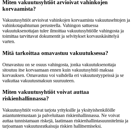
Miten vakuutusyhtiöt arvioivat vahinkojen
korvaamista?
Vakuutusyhtiöt arvioivat vahinkojen korvaamista vakuutusehtojen ja
vahinkotapahtuman perusteella. Vahingon sattuessa
vakuutuksenottajan tulee ilmoittaa vakuutusyhtiölle vahingosta ja
toimittaa tarvittavat dokumentit ja selvitykset korvauskäsittelyä
varten.
Mitä tarkoittaa omavastuu vakuutuksessa?
Omavastuu on se osuus vahingosta, jonka vakuutuksenottaja
sitoutuu itse korvaamaan ennen kuin vakuutusyhtiö maksaa
korvauksen. Omavastuu voi vaihdella eri vakuutustyypeissä ja se
vaikuttaa vakuutusmaksun suuruuteen.
Miten vakuutusyhtiöt voivat auttaa
riskienhallinnassa?
Vakuutusyhtiöt voivat tarjota yrityksille ja yksityishenkilöille
asiantuntemustaan ja palveluitaan riskienhallinnassa. Ne voivat
auttaa tunnistamaan riskejä, laatimaan riskienhallintasuunnitelmia ja
tarjoamaan vakuutusratkaisuja riskien hallitsemiseksi.