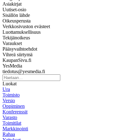
Asiakirjat
Uutiset-osio
Sisällön lähde
Oikeusperusta
Verkkosivuston evästeet
Luottamuksellisuus
Tekijänoikeus
Varaukset
Pääsyvaihtoehdot
Vihreä siirtymä
KaupanSivu.fi
YesMedia
tiedotus@yesmedia.fi
Luokat
Ura
Toimisto
Versio
Oppiminen
Konferenssit
Varasto
Toimitilat
Markkinointi
Rahaa
Yritykset