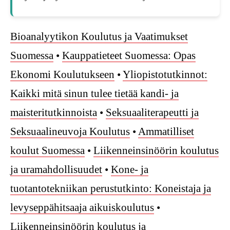
Bioanalyytikon Koulutus ja Vaatimukset
Suomessa
•
Kauppatieteet Suomessa: Opas
Ekonomi Koulutukseen
•
Yliopistotutkinnot:
Kaikki mitä sinun tulee tietää kandi- ja
maisteritutkinnoista
•
Seksuaaliterapeutti ja
Seksuaalineuvoja Koulutus
•
Ammatilliset
koulut Suomessa
•
Liikenneinsinöörin koulutus
ja uramahdollisuudet
•
Kone- ja
tuotantotekniikan perustutkinto: Koneistaja ja
levyseppähitsaaja aikuiskoulutus
•
Liikenneinsinöörin koulutus ja