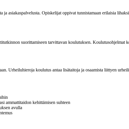
ta ja asiakaspalvelusta. Opiskelijat oppivat tunnistamaan erilaisia lihaks
titutkinnon suorittamiseen tarvittavan koulutuksen. Koulutusohjelmat kes
n. Urheiluhieroja koulutus antaa lisätaitoja ja osaamista liittyen urheil
uihin
iasi ammattitaidon kehittämisen suhteen
uksen avulla
untemus