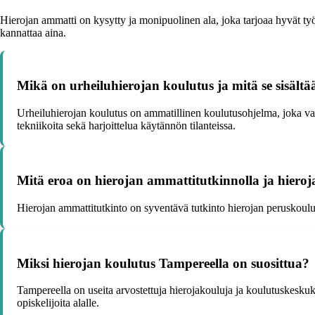
Hierojan ammatti on kysytty ja monipuolinen ala, joka tarjoaa hyvät ty
kannattaa aina.
Mikä on urheiluhierojan koulutus ja mitä se sisältä
Urheiluhierojan koulutus on ammatillinen koulutusohjelma, joka valmi
tekniikoita sekä harjoittelua käytännön tilanteissa.
Mitä eroa on hierojan ammattitutkinnolla ja hiero
Hierojan ammattitutkinto on syventävä tutkinto hierojan peruskoulut
Miksi hierojan koulutus Tampereella on suosittua?
Tampereella on useita arvostettuja hierojakouluja ja koulutuskeskuk
opiskelijoita alalle.