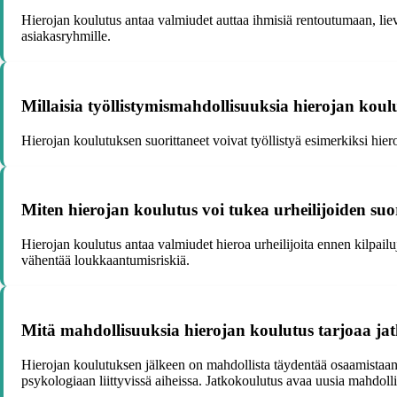
Hierojan koulutus antaa valmiudet auttaa ihmisiä rentoutumaan, lievi
asiakasryhmille.
Millaisia työllistymismahdollisuuksia hierojan koul
Hierojan koulutuksen suorittaneet voivat työllistyä esimerkiksi hiero
Miten hierojan koulutus voi tukea urheilijoiden su
Hierojan koulutus antaa valmiudet hieroa urheilijoita ennen kilpailuj
vähentää loukkaantumisriskiä.
Mitä mahdollisuuksia hierojan koulutus tarjoaa ja
Hierojan koulutuksen jälkeen on mahdollista täydentää osaamistaan 
psykologiaan liittyvissä aiheissa. Jatkokoulutus avaa uusia mahdolli