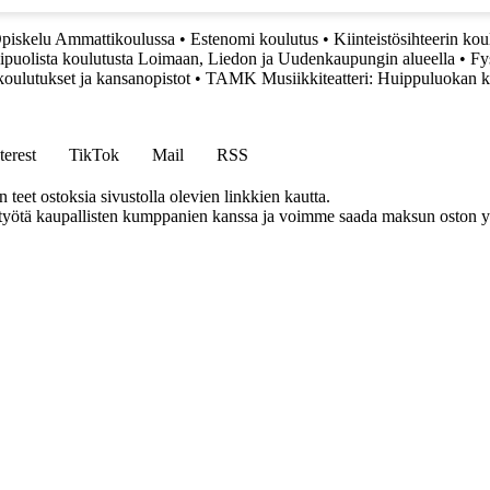
piskelu Ammattikoulussa
•
Estenomi koulutus
•
Kiinteistösihteerin ko
puolista koulutusta Loimaan, Liedon ja Uudenkaupungin alueella
•
Fy
oulutukset ja kansanopistot
•
TAMK Musiikkiteatteri: Huippuluokan ko
terest
TikTok
Mail
RSS
eet ostoksia sivustolla olevien linkkien kautta.
styötä kaupallisten kumppanien kanssa ja voimme saada maksun oston yh