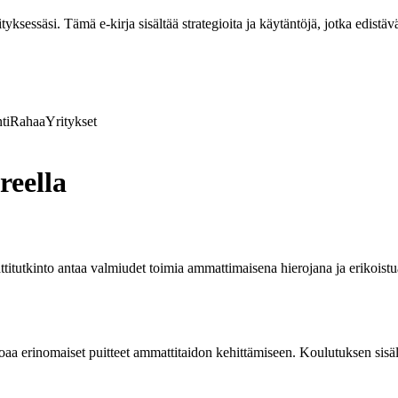
ksessäsi. Tämä e-kirja sisältää strategioita ja käytäntöjä, jotka edistävä
ti
Rahaa
Yritykset
reella
titutkinto antaa valmiudet toimia ammattimaisena hierojana ja erikoistu
a erinomaiset puitteet ammattitaidon kehittämiseen. Koulutuksen sisältö