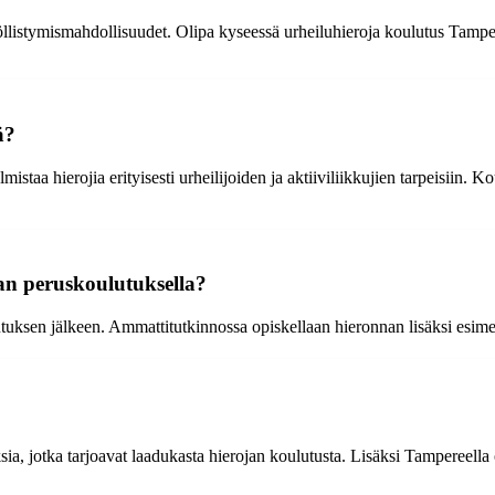
öllistymismahdollisuudet. Olipa kyseessä urheiluhieroja koulutus Tamper
ä?
staa hierojia erityisesti urheilijoiden ja aktiiviliikkujien tarpeisiin. 
jan peruskoulutuksella?
uksen jälkeen. Ammattitutkinnossa opiskellaan hieronnan lisäksi esimerki
sia, jotka tarjoavat laadukasta hierojan koulutusta. Lisäksi Tampereella