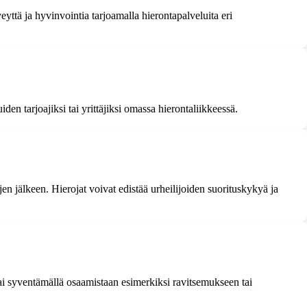
yttä ja hyvinvointia tarjoamalla hierontapalveluita eri
en tarjoajiksi tai yrittäjiksi omassa hierontaliikkeessä.
jen jälkeen. Hierojat voivat edistää urheilijoiden suorituskykyä ja
ai syventämällä osaamistaan esimerkiksi ravitsemukseen tai