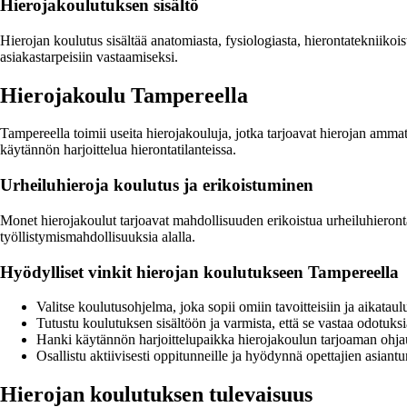
Hierojakoulutuksen sisältö
Hierojan koulutus sisältää anatomiasta, fysiologiasta, hierontatekniikois
asiakastarpeisiin vastaamiseksi.
Hierojakoulu Tampereella
Tampereella toimii useita hierojakouluja, jotka tarjoavat hierojan ammat
käytännön harjoittelua hierontatilanteissa.
Urheiluhieroja koulutus ja erikoistuminen
Monet hierojakoulut tarjoavat mahdollisuuden erikoistua urheiluhierontaa
työllistymismahdollisuuksia alalla.
Hyödylliset vinkit hierojan koulutukseen Tampereella
Valitse koulutusohjelma, joka sopii omiin tavoitteisiin ja aikataul
Tutustu koulutuksen sisältöön ja varmista, että se vastaa odotuks
Hanki käytännön harjoittelupaikka hierojakoulun tarjoaman ohja
Osallistu aktiivisesti oppitunneille ja hyödynnä opettajien asiant
Hierojan koulutuksen tulevaisuus