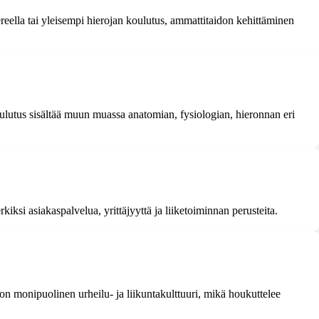
eella tai yleisempi hierojan koulutus, ammattitaidon kehittäminen
Koulutus sisältää muun muassa anatomian, fysiologian, hieronnan eri
ksi asiakaspalvelua, yrittäjyyttä ja liiketoiminnan perusteita.
 on monipuolinen urheilu- ja liikuntakulttuuri, mikä houkuttelee