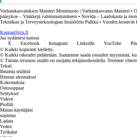
Varhaiskasvatuksen Maisteri Monimuoto | Varhaiskasvatus Maisteri
•
O
pääsykoe – Vinkkejä valmistautumiseen
•
Novida – Laadukasta ja moni
Tekniikan ja Terveysteknologian Insinöörin Palkka
•
Vuoden kestävät k
KaupanSivu.fi
Jaa sydämesi kanssa
X
Facebook
Instagram
LinkedIn
YouTube
Pin
© Kaikki kopiointi kielletty.
© Kaikki oikeudet pidätetään. Saatamme saada osuuden myynnistä, kun t
© Tämän sivuston sisältö on suojattu tekijänoikeudella. Teemme yhtei
Teksti
Ilmaista sisältöä
Hinnan alennukset
Kokemuksia
Ostosoppaat
Selitykset
Videot
Profiili
Minun käyttäjäni
sopimus
Ladata
Voitot
Työkalut