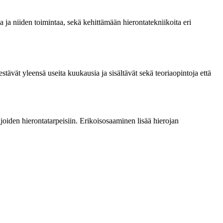
ia ja niiden toimintaa, sekä kehittämään hierontatekniikoita eri
tävät yleensä useita kuukausia ja sisältävät sekä teoriaopintoja että
ijoiden hierontatarpeisiin. Erikoisosaaminen lisää hierojan