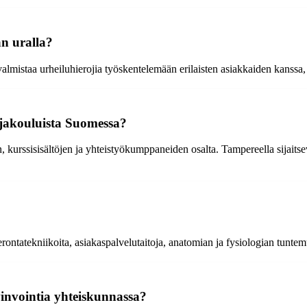
an uralla?
lmistaa urheiluhierojia työskentelemään erilaisten asiakkaiden kanssa, er
ojakouluista Suomessa?
kurssisisältöjen ja yhteistyökumppaneiden osalta. Tampereella sijaitsevat
erontatekniikoita, asiakaspalvelutaitoja, anatomian ja fysiologian tuntemu
vinvointia yhteiskunnassa?