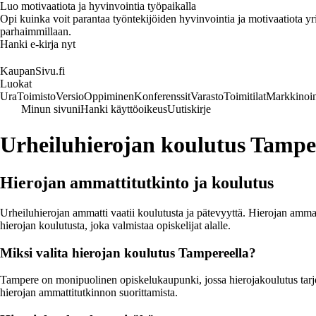
Luo motivaatiota ja hyvinvointia työpaikalla
Opi kuinka voit parantaa työntekijöiden hyvinvointia ja motivaatiota yrity
parhaimmillaan.
Hanki e-kirja nyt
KaupanSivu.fi
Luokat
Ura
Toimisto
Versio
Oppiminen
Konferenssit
Varasto
Toimitilat
Markkinoin
Minun sivuni
Hanki käyttöoikeus
Uutiskirje
Urheiluhierojan koulutus Tampe
Hierojan ammattitutkinto ja koulutus
Urheiluhierojan ammatti vaatii koulutusta ja pätevyyttä. Hierojan ammat
hierojan koulutusta, joka valmistaa opiskelijat alalle.
Miksi valita hierojan koulutus Tampereella?
Tampere on monipuolinen opiskelukaupunki, jossa hierojakoulutus tarjoa
hierojan ammattitutkinnon suorittamista.