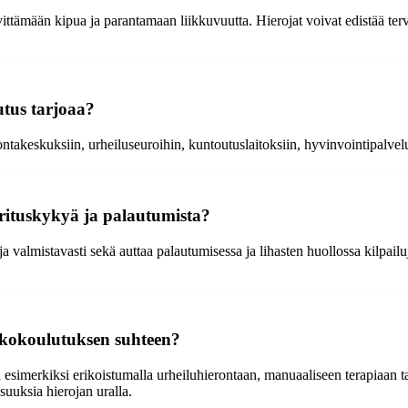
ttämään kipua ja parantamaan liikkuvuutta. Hierojat voivat edistää terve
utus tarjoaa?
ntakeskuksiin, urheiluseuroihin, kuntoutuslaitoksiin, hyvinvointipalveluid
orituskykyä ja palautumista?
a valmistavasti sekä auttaa palautumisessa ja lihasten huollossa kilpailu
tkokoulutuksen suhteen?
esimerkiksi erikoistumalla urheiluhierontaan, manuaaliseen terapiaan t
suuksia hierojan uralla.