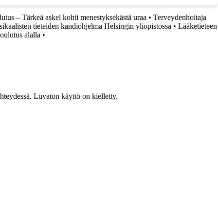
ulutus – Tärkeä askel kohti menestyksekästä uraa
•
Terveydenhoitaja
sikaalisten tieteiden kandiohjelma Helsingin yliopistossa
•
Lääketieteen
ulutus alalla
•
teydessä. Luvaton käyttö on kielletty.