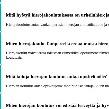
Mitä hyötyä hierojakoulutuksesta on urheiluhieroj
Hierojakoulutus antaa vankan perustan hierojan ammattitaidolle ja va
Miten hierojakoulu Tampereella eroaa muista hier
Hierojakoulut voivat erota toisistaan esimerkiksi opetusmenetelmien, 
koulutusta.
Mitä taitoja hierojan koulutus antaa opiskelijoille?
Hierojan koulutus antaa opiskelijoille monipuolisia taitoja, kuten hi
Miten hierojan koulutus voi edistää terveyttä ja hy