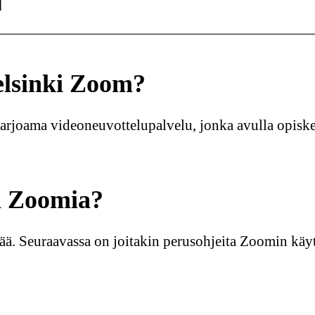
elsinki Zoom?
rjoama videoneuvottelupalvelu, jonka avulla opiskeli
i Zoomia?
ää. Seuraavassa on joitakin perusohjeita Zoomin käy