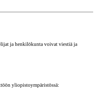
jat ja henkilökunta voivat viestiä ja
ttöön yliopistoympäristössä: