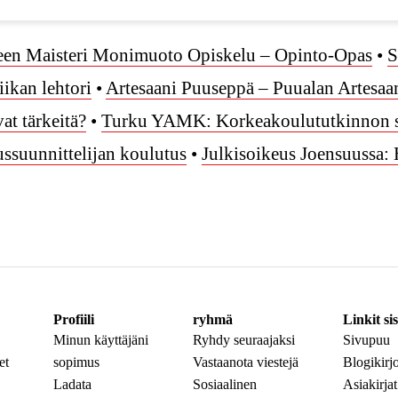
eteen Maisteri Monimuoto Opiskelu – Opinto-Opas
•
S
ikan lehtori
•
Artesaani Puuseppä – Puualan Artesaa
at tärkeitä?
•
Turku YAMK: Korkeakoulututkinnon s
ussuunnittelijan koulutus
•
Julkisoikeus Joensuussa:
Profiili
ryhmä
Linkit sis
Minun käyttäjäni
Ryhdy seuraajaksi
Sivupuu
et
sopimus
Vastaanota viestejä
Blogikirjo
Ladata
Sosiaalinen
Asiakirjat