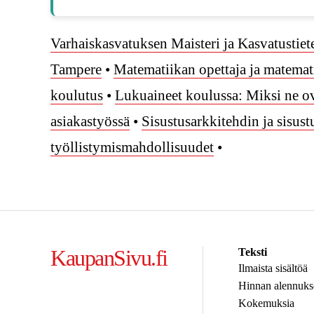
Varhaiskasvatuksen Maisteri ja Kasvatusti
Tampere
•
Matematiikan opettaja ja matemati
koulutus
•
Lukuaineet koulussa: Miksi ne ov
asiakastyössä
•
Sisustusarkkitehdin ja sisust
työllistymismahdollisuudet
•
KaupanSivu.fi
Teksti
Ilmaista sisältöä
Hinnan alennuks
Kokemuksia