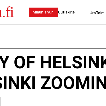
.fi
Minun sivuni
Uutiskirje
Ura
Toimi
Y OF HELSIN
INKI ZOOMI
N