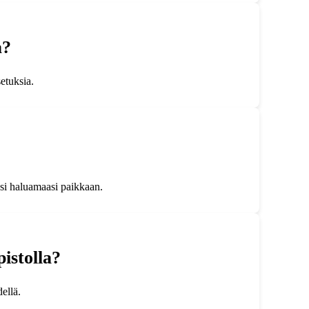
a?
etuksia.
osi haluamaasi paikkaan.
pistolla?
ellä.