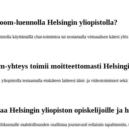
om-luennolla Helsingin yliopistolla?
stolla käyttämällä chat-toimintoa tai nostamalla virtuaalisen kätesi ylö
-yhteys toimii moitteettomasti Helsingin
iopistolla testaamalla etukäteen laitteesi ääni- ja videotoiminnot sekä
 Helsingin yliopiston opiskelijoille ja 
ilökunnalle mahdollisuuden osallistua joustavasti erilaisiin tapahtumiin