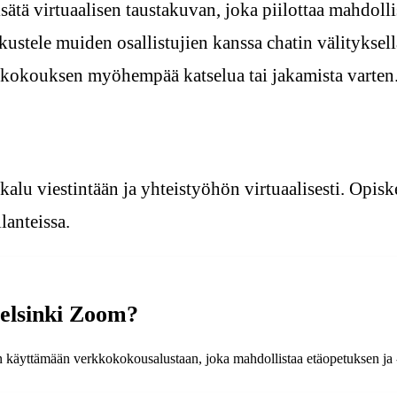
isätä virtuaalisen taustakuvan, joka piilottaa mahdolli
ustele muiden osallistujien kanssa chatin välityksellä 
-kokouksen myöhempää katselua tai jakamista varten
alu viestintään ja yhteistyöhön virtuaalisesti. Opisk
lanteissa.
Helsinki Zoom?
on käyttämään verkkokokousalustaan, joka mahdollistaa etäopetuksen ja