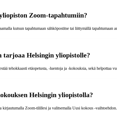
n yliopiston Zoom-tapahtumiin?
aamalla kutsun tapahtumaan sähköpostitse tai liittymällä tapahtumaan an
tarjoaa Helsingin yliopistolle?
tää tehokkaasti etäopetusta, -luentoja ja -kokouksia, sekä helpottaa vuo
kouksen Helsingin yliopistolla?
kirjautumalla Zoom-tilillesi ja valitsemalla Uusi kokous -vaihtoehdon.