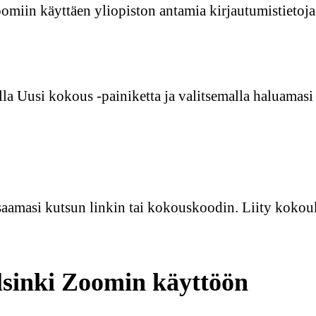
miin käyttäen yliopiston antamia kirjautumistietoja. 
lla Uusi kokous -painiketta ja valitsemalla haluamas
aamasi kutsun linkin tai kokouskoodin. Liity kokoukse
lsinki Zoomin käyttöön