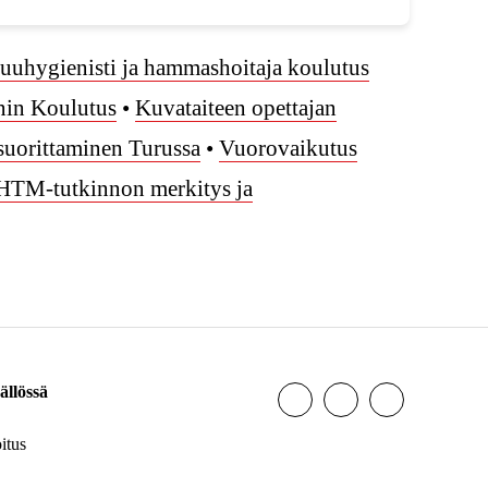
uuhygienisti ja hammashoitaja koulutus
nin Koulutus
•
Kuvataiteen opettajan
uorittaminen Turussa
•
Vuorovaikutus
 HTM-tutkinnon merkitys ja
ällössä
itus