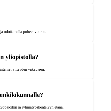
s ja odottamalla puheenvuoroa.
 yliopistolla?
 internet-yhteyden vakauteen.
henkilökunnalle?
, työpajoihin ja ryhmätyöskentelyyn etänä.