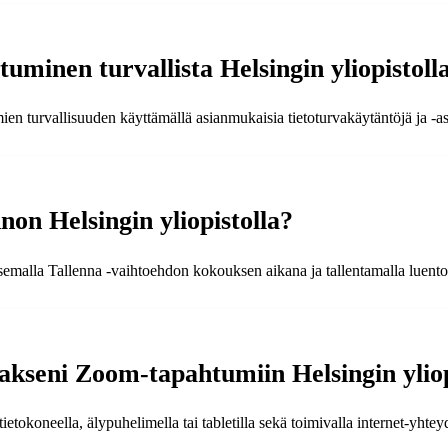
minen turvallista Helsingin yliopistoll
n turvallisuuden käyttämällä asianmukaisia tietoturvakäytäntöjä ja -as
on Helsingin yliopistolla?
tsemalla Tallenna -vaihtoehdon kokouksen aikana ja tallentamalla luent
tuakseni Zoom-tapahtumiin Helsingin ylio
etokoneella, älypuhelimella tai tabletilla sekä toimivalla internet-yhteyd