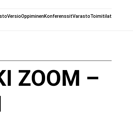
sto
Versio
Oppiminen
Konferenssit
Varasto
Toimitilat
KI ZOOM –
N