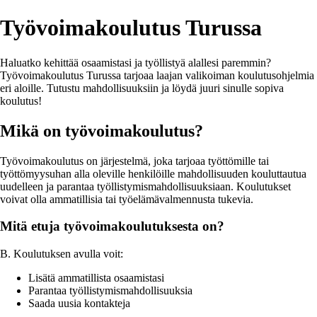
Työvoimakoulutus Turussa
Haluatko kehittää osaamistasi ja työllistyä alallesi paremmin?
Työvoimakoulutus Turussa tarjoaa laajan valikoiman koulutusohjelmia
eri aloille. Tutustu mahdollisuuksiin ja löydä juuri sinulle sopiva
koulutus!
Mikä on työvoimakoulutus?
Työvoimakoulutus on järjestelmä, joka tarjoaa työttömille tai
työttömyysuhan alla oleville henkilöille mahdollisuuden kouluttautua
uudelleen ja parantaa työllistymismahdollisuuksiaan. Koulutukset
voivat olla ammatillisia tai työelämävalmennusta tukevia.
Mitä etuja työvoimakoulutuksesta on?
B. Koulutuksen avulla voit:
Lisätä ammatillista osaamistasi
Parantaa työllistymismahdollisuuksia
Saada uusia kontakteja