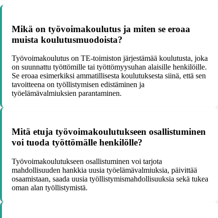
Mikä on työvoimakoulutus ja miten se eroaa
muista koulutusmuodoista?
Työvoimakoulutus on TE-toimiston järjestämää koulutusta, joka
on suunnattu työttömille tai työttömyysuhan alaisille henkilöille.
Se eroaa esimerkiksi ammatillisesta koulutuksesta siinä, että sen
tavoitteena on työllistymisen edistäminen ja
työelämävalmiuksien parantaminen.
Mitä etuja työvoimakoulutukseen osallistuminen
voi tuoda työttömälle henkilölle?
Työvoimakoulutukseen osallistuminen voi tarjota
mahdollisuuden hankkia uusia työelämävalmiuksia, päivittää
osaamistaan, saada uusia työllistymismahdollisuuksia sekä tukea
oman alan työllistymistä.