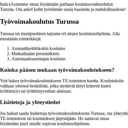
ItalicsAutamme sinua löytämään parhaan koulutusvaihtoehdon
Turusta. Ota askel kohti työelämän uusia haasteita ja mahdollisuuksia!
Työvoimakoulutus Turussa
Turussa on monipuolinen tarjonta eri alojen koulutusohjelmia. Alla
muutamia esimerkkejä:
Ammattikeittiökokin koulutus
Matkailualan perustutkinto
Automaatioasentajan koulutus
Kuinka pääsen mukaan työvoimakoulutukseen?
Voit hakea työvoimakoulutukseen TE-toimiston kautta. Koulutuksiin
valitaan yleensä henkilöitä, jotka täyttävät tietyt kriteerit kuten
työttömyys tai työttömyysuhan alaisuus.
Lisätietoja ja yhteystiedot
Jos haluat saada lisätietoja työvoimakoulutuksesta Turussa, ota yhteyttä
TE-toimistoon tai koulutuksen järjestäjään. He auttavat sinua
löytämään juuri sinulle sopivan koulutusohjelman.