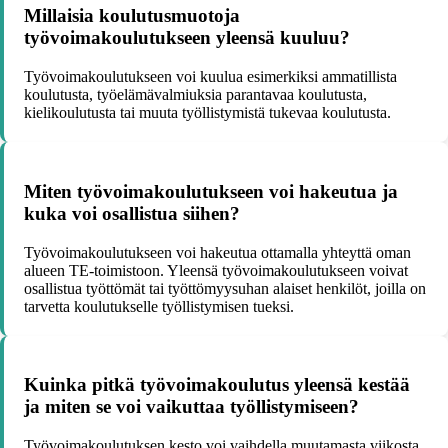
Millaisia koulutusmuotoja
työvoimakoulutukseen yleensä kuuluu?
Työvoimakoulutukseen voi kuulua esimerkiksi ammatillista
koulutusta, työelämävalmiuksia parantavaa koulutusta,
kielikoulutusta tai muuta työllistymistä tukevaa koulutusta.
Miten työvoimakoulutukseen voi hakeutua ja
kuka voi osallistua siihen?
Työvoimakoulutukseen voi hakeutua ottamalla yhteyttä oman
alueen TE-toimistoon. Yleensä työvoimakoulutukseen voivat
osallistua työttömät tai työttömyysuhan alaiset henkilöt, joilla on
tarvetta koulutukselle työllistymisen tueksi.
Kuinka pitkä työvoimakoulutus yleensä kestää
ja miten se voi vaikuttaa työllistymiseen?
Työvoimakoulutuksen kesto voi vaihdella muutamasta viikosta