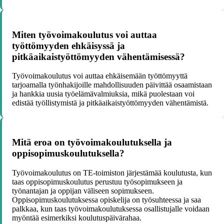
Miten työvoimakoulutus voi auttaa
työttömyyden ehkäisyssä ja
pitkäaikaistyöttömyyden vähentämisessä?
Työvoimakoulutus voi auttaa ehkäisemään työttömyyttä
tarjoamalla työnhakijoille mahdollisuuden päivittää osaamistaan
ja hankkia uusia työelämävalmiuksia, mikä puolestaan voi
edistää työllistymistä ja pitkäaikaistyöttömyyden vähentämistä.
Mitä eroa on työvoimakoulutuksella ja
oppisopimuskoulutuksella?
Työvoimakoulutus on TE-toimiston järjestämää koulutusta, kun
taas oppisopimuskoulutus perustuu työsopimukseen ja
työnantajan ja oppijan väliseen sopimukseen.
Oppisopimuskoulutuksessa opiskelija on työsuhteessa ja saa
palkkaa, kun taas työvoimakoulutuksessa osallistujalle voidaan
myöntää esimerkiksi koulutuspäivärahaa.