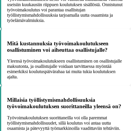
useisiin kuukausiin riippuen koulutuksen sisällöstä. Onnistunut
työvoimakoulutus voi parantaa osallistujan
työllistymismahdollisuuksia tarjoamalla uutta osaamista ja
työelämävalmiuksia.
Mitä kustannuksia työvoimakoulutukseen
osallistuminen voi aiheuttaa osallistujalle?
Yleensä työvoimakoulutukseen osallistuminen on osallistujalle
maksutonta, ja osallistujalle voidaan tarvittaessa myöntää
esimerkiksi koulutuspäivärahaa tai muita tukia koulutuksen
ajalta.
Millaisia työllistymismahdollisuuksia
työvoimakoulutuksen suorittaneilla yleensä on?
Työvoimakoulutuksen suorittaneilla voi olla paremmat
työllistymismahdollisuudet, sillä koulutus voi antaa uutta
osaamista ja pätevyyttä työmarkkinoilla vaadittaviin tehtäviin.