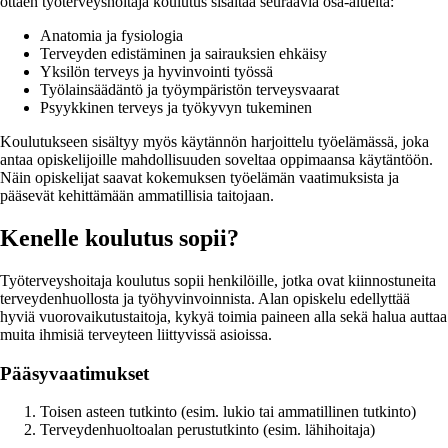
ottaen työterveyshoitaja koulutus sisältää seuraavia osa-alueita:
Anatomia ja fysiologia
Terveyden edistäminen ja sairauksien ehkäisy
Yksilön terveys ja hyvinvointi työssä
Työlainsäädäntö ja työympäristön terveysvaarat
Psyykkinen terveys ja työkyvyn tukeminen
Koulutukseen sisältyy myös käytännön harjoittelu työelämässä, joka
antaa opiskelijoille mahdollisuuden soveltaa oppimaansa käytäntöön.
Näin opiskelijat saavat kokemuksen työelämän vaatimuksista ja
pääsevät kehittämään ammatillisia taitojaan.
Kenelle koulutus sopii?
Työterveyshoitaja koulutus sopii henkilöille, jotka ovat kiinnostuneita
terveydenhuollosta ja työhyvinvoinnista. Alan opiskelu edellyttää
hyviä vuorovaikutustaitoja, kykyä toimia paineen alla sekä halua auttaa
muita ihmisiä terveyteen liittyvissä asioissa.
Pääsyvaatimukset
Toisen asteen tutkinto (esim. lukio tai ammatillinen tutkinto)
Terveydenhuoltoalan perustutkinto (esim. lähihoitaja)