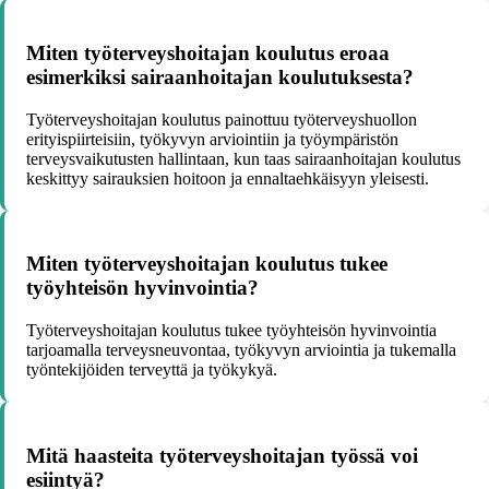
Miten työterveyshoitajan koulutus eroaa
esimerkiksi sairaanhoitajan koulutuksesta?
Työterveyshoitajan koulutus painottuu työterveyshuollon
erityispiirteisiin, työkyvyn arviointiin ja työympäristön
terveysvaikutusten hallintaan, kun taas sairaanhoitajan koulutus
keskittyy sairauksien hoitoon ja ennaltaehkäisyyn yleisesti.
Miten työterveyshoitajan koulutus tukee
työyhteisön hyvinvointia?
Työterveyshoitajan koulutus tukee työyhteisön hyvinvointia
tarjoamalla terveysneuvontaa, työkyvyn arviointia ja tukemalla
työntekijöiden terveyttä ja työkykyä.
Mitä haasteita työterveyshoitajan työssä voi
esiintyä?