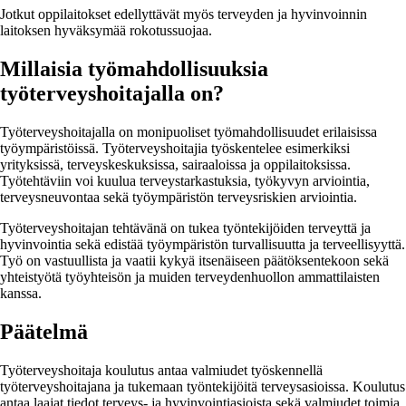
Jotkut oppilaitokset edellyttävät myös terveyden ja hyvinvoinnin
laitoksen hyväksymää rokotussuojaa.
Millaisia työmahdollisuuksia
työterveyshoitajalla on?
Työterveyshoitajalla on monipuoliset työmahdollisuudet erilaisissa
työympäristöissä. Työterveyshoitajia työskentelee esimerkiksi
yrityksissä, terveyskeskuksissa, sairaaloissa ja oppilaitoksissa.
Työtehtäviin voi kuulua terveystarkastuksia, työkyvyn arviointia,
terveysneuvontaa sekä työympäristön terveysriskien arviointia.
Työterveyshoitajan tehtävänä on tukea työntekijöiden terveyttä ja
hyvinvointia sekä edistää työympäristön turvallisuutta ja terveellisyyttä.
Työ on vastuullista ja vaatii kykyä itsenäiseen päätöksentekoon sekä
yhteistyötä työyhteisön ja muiden terveydenhuollon ammattilaisten
kanssa.
Päätelmä
Työterveyshoitaja koulutus antaa valmiudet työskennellä
työterveyshoitajana ja tukemaan työntekijöitä terveysasioissa. Koulutus
antaa laajat tiedot terveys- ja hyvinvointiasioista sekä valmiudet toimia