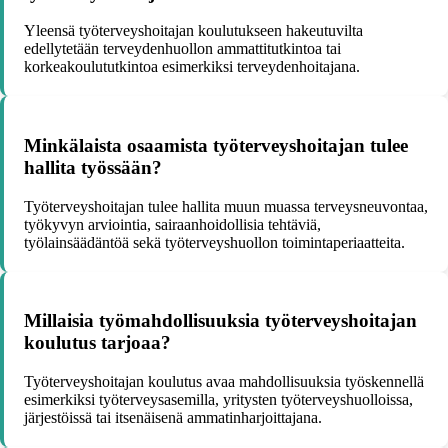
Yleensä työterveyshoitajan koulutukseen hakeutuvilta
edellytetään terveydenhuollon ammattitutkintoa tai
korkeakoulututkintoa esimerkiksi terveydenhoitajana.
Minkälaista osaamista työterveyshoitajan tulee
hallita työssään?
Työterveyshoitajan tulee hallita muun muassa terveysneuvontaa,
työkyvyn arviointia, sairaanhoidollisia tehtäviä,
työlainsäädäntöä sekä työterveyshuollon toimintaperiaatteita.
Millaisia työmahdollisuuksia työterveyshoitajan
koulutus tarjoaa?
Työterveyshoitajan koulutus avaa mahdollisuuksia työskennellä
esimerkiksi työterveysasemilla, yritysten työterveyshuolloissa,
järjestöissä tai itsenäisenä ammatinharjoittajana.