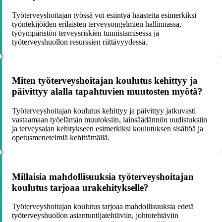
Työterveyshoitajan työssä voi esiintyä haasteita esimerkiksi
työntekijöiden erilaisten terveysongelmien hallinnassa,
työympäristön terveysriskien tunnistamisessa ja
työterveyshuollon resurssien riittävyydessä.
Miten työterveyshoitajan koulutus kehittyy ja
päivittyy alalla tapahtuvien muutosten myötä?
Työterveyshoitajan koulutus kehittyy ja päivittyy jatkuvasti
vastaamaan työelämän muutoksiin, lainsäädännön uudistuksiin
ja terveysalan kehitykseen esimerkiksi koulutuksen sisältöä ja
opetusmenetelmiä kehittämällä.
Millaisia mahdollisuuksia työterveyshoitajan
koulutus tarjoaa urakehitykselle?
Työterveyshoitajan koulutus tarjoaa mahdollisuuksia edetä
työterveyshuollon asiantuntijatehtäviin, johtotehtäviin