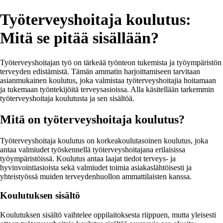
Työterveyshoitaja koulutus:
Mitä se pitää sisällään?
Työterveyshoitajan työ on tärkeää työnteon tukemista ja työympäristön
terveyden edistämistä. Tämän ammatin harjoittamiseen tarvitaan
asianmukainen koulutus, joka valmistaa työterveyshoitajia hoitamaan
ja tukemaan työntekijöitä terveysasioissa. Alla käsitellään tarkemmin
työterveyshoitaja koulutusta ja sen sisältöä.
Mitä on työterveyshoitaja koulutus?
Työterveyshoitaja koulutus on korkeakoulutasoinen koulutus, joka
antaa valmiudet työskennellä työterveyshoitajana erilaisissa
työympäristöissä. Koulutus antaa laajat tiedot terveys- ja
hyvinvointiasioista sekä valmiudet toimia asiakaslähtöisesti ja
yhteistyössä muiden terveydenhuollon ammattilaisten kanssa.
Koulutuksen sisältö
Koulutuksen sisältö vaihtelee oppilaitoksesta riippuen, mutta yleisesti