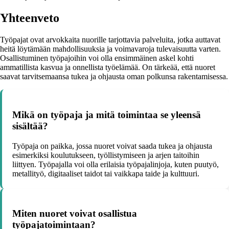
Yhteenveto
Työpajat ovat arvokkaita nuorille tarjottavia palveluita, jotka auttavat
heitä löytämään mahdollisuuksia ja voimavaroja tulevaisuutta varten.
Osallistuminen työpajoihin voi olla ensimmäinen askel kohti
ammatillista kasvua ja onnellista työelämää. On tärkeää, että nuoret
saavat tarvitsemaansa tukea ja ohjausta oman polkunsa rakentamisessa.
Mikä on työpaja ja mitä toimintaa se yleensä
sisältää?
Työpaja on paikka, jossa nuoret voivat saada tukea ja ohjausta
esimerkiksi koulutukseen, työllistymiseen ja arjen taitoihin
liittyen. Työpajalla voi olla erilaisia työpajalinjoja, kuten puutyö,
metallityö, digitaaliset taidot tai vaikkapa taide ja kulttuuri.
Miten nuoret voivat osallistua
työpajatoimintaan?