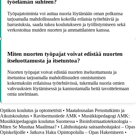
työelämän suhteen?
Työpajatoiminta voi auttaa nuoria löytämään oman polkunsa
tarjoamalla mahdollisuuden kokeilla erilaisia työtehtäviä ja
harrastuksia, saada tukea koulutukseen ja työllistymiseen sekä
verkostoitua muiden nuorten ja ammattilaisten kanssa.
Miten nuorten työpajat voivat edistää nuorten
itseluottamusta ja itsetuntoa?
Nuorten työpajat voivat edistää nuorten itseluottamusta ja
itsetuntoa tarjoamalla mahdollisuuden onnistumisen
kokemuksiin erilaisissa työtehtävissä, tukemalla nuoria omien
vahvuuksien löytämisessä ja kannustamalla heitä tavoittelemaan
omia unelmiaan.
Optikon koulutus ja optometristi
•
Maatalousalan Perustutkinto ja
Aikuiskoulutus
•
Ravitsemustiede AMK
•
Musiikkipedagogi AMK:
Musiikkipedagogin koulutus Suomessa
•
Bioinformaatioteknologia –
Miten Se Muuttaa Maailmaa?
•
Lähihoitajasta sairaanhoitajaksi – Opas
Opiskelijoille
•
Jatkuva Haku Opintopolulla – Opas Hakemiseen
•