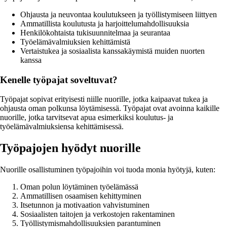
Ohjausta ja neuvontaa koulutukseen ja työllistymiseen liittyen
Ammatillista koulutusta ja harjoittelumahdollisuuksia
Henkilökohtaista tukisuunnitelmaa ja seurantaa
Työelämävalmiuksien kehittämistä
Vertaistukea ja sosiaalista kanssakäymistä muiden nuorten
kanssa
Kenelle työpajat soveltuvat?
Työpajat sopivat erityisesti niille nuorille, jotka kaipaavat tukea ja
ohjausta oman polkunsa löytämisessä. Työpajat ovat avoinna kaikille
nuorille, jotka tarvitsevat apua esimerkiksi koulutus- ja
työelämävalmiuksiensa kehittämisessä.
Työpajojen hyödyt nuorille
Nuorille osallistuminen työpajoihin voi tuoda monia hyötyjä, kuten:
Oman polun löytäminen työelämässä
Ammatillisen osaamisen kehittyminen
Itsetunnon ja motivaation vahvistuminen
Sosiaalisten taitojen ja verkostojen rakentaminen
Työllistymismahdollisuuksien parantuminen