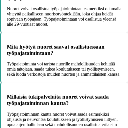
Nuoret voivat osallistua työpajatoimintaan esimerkiksi ottamalla
yhteyttä paikalliseen nuorisotyöntekijään, joka ohjaa heidät
sopivaan työpajaan. Työpajatoimintaan voi osallistua yleensä
alle 29-vuotiaat nuoret.
Mitä hyötyä nuoret saavat osallistuessaan
työpajatoimintaan?
Työpajatoiminta voi tarjota nuorille mahdollisuuden kehittää
omia taitojaan, saada tukea koulutukseen tai työllistymiseen,
sekä luoda verkostoja muiden nuorten ja ammattilaisten kanssa.
Millaisia tukipalveluita nuoret voivat saada
työpajatoiminnan kautta?
Työpajatoiminnan kautta nuoret voivat saada esimerkiksi
ohjausta ja neuvontaa koulutukseen ja työllistymiseen liittyen,
apua arjen hallintaan sekä mahdollisuuden osallistua erilaisiin