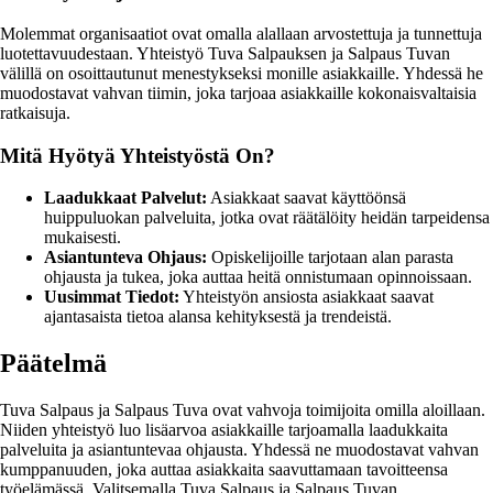
Molemmat organisaatiot ovat omalla alallaan arvostettuja ja tunnettuja
luotettavuudestaan. Yhteistyö Tuva Salpauksen ja Salpaus Tuvan
välillä on osoittautunut menestykseksi monille asiakkaille. Yhdessä he
muodostavat vahvan tiimin, joka tarjoaa asiakkaille kokonaisvaltaisia
ratkaisuja.
Mitä Hyötyä Yhteistyöstä On?
Laadukkaat Palvelut:
Asiakkaat saavat käyttöönsä
huippuluokan palveluita, jotka ovat räätälöity heidän tarpeidensa
mukaisesti.
Asiantunteva Ohjaus:
Opiskelijoille tarjotaan alan parasta
ohjausta ja tukea, joka auttaa heitä onnistumaan opinnoissaan.
Uusimmat Tiedot:
Yhteistyön ansiosta asiakkaat saavat
ajantasaista tietoa alansa kehityksestä ja trendeistä.
Päätelmä
Tuva Salpaus ja Salpaus Tuva ovat vahvoja toimijoita omilla aloillaan.
Niiden yhteistyö luo lisäarvoa asiakkaille tarjoamalla laadukkaita
palveluita ja asiantuntevaa ohjausta. Yhdessä ne muodostavat vahvan
kumppanuuden, joka auttaa asiakkaita saavuttamaan tavoitteensa
työelämässä. Valitsemalla Tuva Salpaus ja Salpaus Tuvan