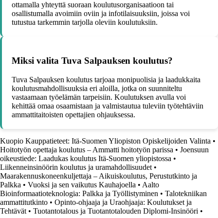
ottamalla yhteyttä suoraan koulutusorganisaatioon tai
osallistumalla avoimiin oviin ja infotilaisuuksiin, joissa voi
tutustua tarkemmin tarjolla oleviin koulutuksiin.
Miksi valita Tuva Salpauksen koulutus?
Tuva Salpauksen koulutus tarjoaa monipuolisia ja laadukkaita
koulutusmahdollisuuksia eri aloilla, jotka on suunniteltu
vastaamaan työelämän tarpeisiin. Koulutuksen avulla voi
kehittää omaa osaamistaan ja valmistautua tuleviin työtehtäviin
ammattitaitoisten opettajien ohjauksessa.
Kuopio Kauppatieteet: Itä-Suomen Yliopiston Opiskelijoiden Valinta
•
Hoitotyön opettaja koulutus – Ammatti hoitotyön parissa
•
Joensuun
oikeustiede: Laadukas koulutus Itä-Suomen yliopistossa
•
Liikenneinsinöörin koulutus ja uramahdollisuudet
•
Maarakennuskoneenkuljettaja – Aikuiskoulutus, Perustutkinto ja
Palkka
•
Vuoksi ja sen vaikutus Kauhajoella
•
Aalto
Bioinformaatioteknologia: Palkka ja Työllistyminen
•
Talotekniikan
ammattitutkinto
•
Opinto-ohjaaja ja Uraohjaaja: Koulutukset ja
Tehtävät
•
Tuotantotalous ja Tuotantotalouden Diplomi-Insinööri
•