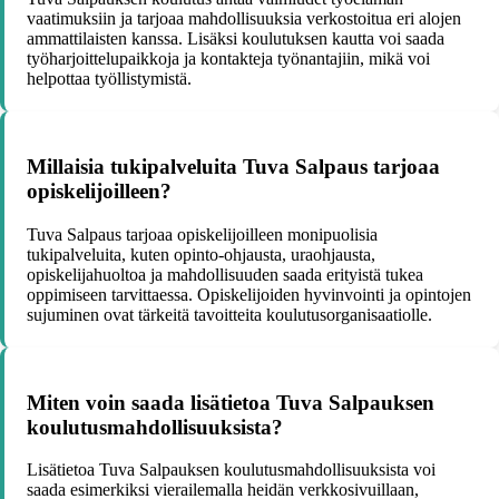
vaatimuksiin ja tarjoaa mahdollisuuksia verkostoitua eri alojen
ammattilaisten kanssa. Lisäksi koulutuksen kautta voi saada
työharjoittelupaikkoja ja kontakteja työnantajiin, mikä voi
helpottaa työllistymistä.
Millaisia tukipalveluita Tuva Salpaus tarjoaa
opiskelijoilleen?
Tuva Salpaus tarjoaa opiskelijoilleen monipuolisia
tukipalveluita, kuten opinto-ohjausta, uraohjausta,
opiskelijahuoltoa ja mahdollisuuden saada erityistä tukea
oppimiseen tarvittaessa. Opiskelijoiden hyvinvointi ja opintojen
sujuminen ovat tärkeitä tavoitteita koulutusorganisaatiolle.
Miten voin saada lisätietoa Tuva Salpauksen
koulutusmahdollisuuksista?
Lisätietoa Tuva Salpauksen koulutusmahdollisuuksista voi
saada esimerkiksi vierailemalla heidän verkkosivuillaan,