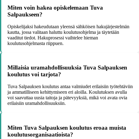
Miten voin hakea opiskelemaan Tuva
Salpaukseen?
Opiskelijaksi hakeudutaan yleensä sähköisen hakujärjestelmän
kautta, jossa valitaan haluttu koulutusohjelma ja täytetään
vaaditut tiedot. Hakuprosessi vaihtelee hieman
koulutusohjelmasta riippuen.
Millaisia uramahdollisuuksia Tuva Salpauksen
koulutus voi tarjota?
Tuva Salpauksen koulutus antaa valmiudet erilaisiin työtehtäviin
ja ammatilliseen kehittymiseen eri aloilla. Koulutuksen avulla
voi saavuttaa uusia taitoja ja pätevyyksiä, mikä voi avata ovia
erilaisiin uramahdollisuuksiin.
Miten Tuva Salpauksen koulutus eroaa muista
koulutusorganisaatioista?