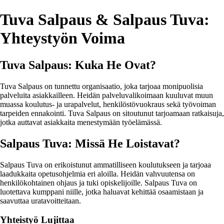
Tuva Salpaus & Salpaus Tuva:
Yhteystyön Voima
Tuva Salpaus: Kuka He Ovat?
Tuva Salpaus on tunnettu organisaatio, joka tarjoaa monipuolisia
palveluita asiakkailleen. Heidän palveluvalikoimaan kuuluvat muun
muassa koulutus- ja urapalvelut, henkilöstövuokraus sekä työvoiman
tarpeiden ennakointi. Tuva Salpaus on sitoutunut tarjoamaan ratkaisuja,
jotka auttavat asiakkaita menestymään työelämässä.
Salpaus Tuva: Missä He Loistavat?
Salpaus Tuva on erikoistunut ammatilliseen koulutukseen ja tarjoaa
laadukkaita opetusohjelmia eri aloilla. Heidän vahvuutensa on
henkilökohtainen ohjaus ja tuki opiskelijoille. Salpaus Tuva on
luotettava kumppani niille, jotka haluavat kehittää osaamistaan ja
saavuttaa uratavoitteitaan.
Yhteistyö Lujittaa