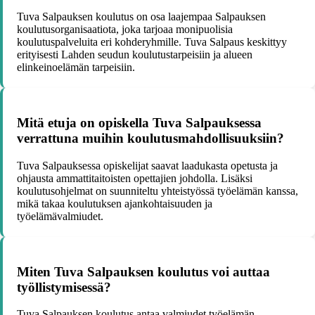
Tuva Salpauksen koulutus on osa laajempaa Salpauksen
koulutusorganisaatiota, joka tarjoaa monipuolisia
koulutuspalveluita eri kohderyhmille. Tuva Salpaus keskittyy
erityisesti Lahden seudun koulutustarpeisiin ja alueen
elinkeinoelämän tarpeisiin.
Mitä etuja on opiskella Tuva Salpauksessa
verrattuna muihin koulutusmahdollisuuksiin?
Tuva Salpauksessa opiskelijat saavat laadukasta opetusta ja
ohjausta ammattitaitoisten opettajien johdolla. Lisäksi
koulutusohjelmat on suunniteltu yhteistyössä työelämän kanssa,
mikä takaa koulutuksen ajankohtaisuuden ja
työelämävalmiudet.
Miten Tuva Salpauksen koulutus voi auttaa
työllistymisessä?
Tuva Salpauksen koulutus antaa valmiudet työelämän