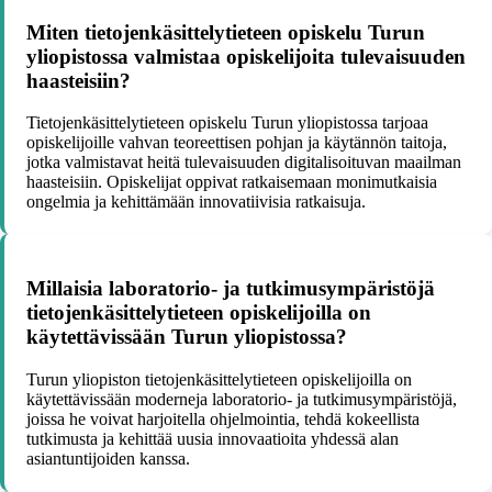
Miten tietojenkäsittelytieteen opiskelu Turun
yliopistossa valmistaa opiskelijoita tulevaisuuden
haasteisiin?
Tietojenkäsittelytieteen opiskelu Turun yliopistossa tarjoaa
opiskelijoille vahvan teoreettisen pohjan ja käytännön taitoja,
jotka valmistavat heitä tulevaisuuden digitalisoituvan maailman
haasteisiin. Opiskelijat oppivat ratkaisemaan monimutkaisia
ongelmia ja kehittämään innovatiivisia ratkaisuja.
Millaisia laboratorio- ja tutkimusympäristöjä
tietojenkäsittelytieteen opiskelijoilla on
käytettävissään Turun yliopistossa?
Turun yliopiston tietojenkäsittelytieteen opiskelijoilla on
käytettävissään moderneja laboratorio- ja tutkimusympäristöjä,
joissa he voivat harjoitella ohjelmointia, tehdä kokeellista
tutkimusta ja kehittää uusia innovaatioita yhdessä alan
asiantuntijoiden kanssa.