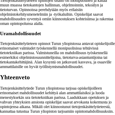
Tietojenkäsittelytieteen opintojen sisältö on monipuolinen ja kattaa
muun muassa tietokantojen hallinnan, ohjelmoinnin, tekoälyn ja
tietoturvan. Opinnoissa perehdytään myös erilaisiin
ohjelmistokehitysmenetelmiin ja -työkaluihin. Opiskelijat saavat
mahdollisuuden syventyä omiin kiinnostuksen kohteisiinsa ja rakentaa
oman opintopolunsa alalla.
Uramahdollisuudet
Tietojenkäsittelytieteen opinnot Turun yliopistossa antavat opiskelijoille
erinomaiset valmiudet työskennellä monipuolisissa tehtävissä
tietotekniikan parissa. Valmistuneilla on mahdollisuus työskennellä
esimerkiksi ohjelmistosuunnittelijoina, tietoturva-asiantuntijoina tai
tietokantakehittäjinä. Alan kysyntä on jatkuvasti kasvava, ja osaaville
ammattilaisille on hyvät työllistymismahdollisuudet.
Yhteenveto
Tietojenkäsittelytiede Turun yliopistossa tarjoaa opiskelijoilleen
erinomaiset mahdollisuudet kehittyä alan ammattilaisiksi ja luoda
menestyksekäs ura tietotekniikan parissa. Laadukkaan opetuksen ja
vahvan yhteyksien ansiosta opiskelijat saavat arvokasta kokemusta jo
opintojensa aikana. Mikäli olet kiinnostunut tietojenkäsittelytieteestä,
kannattaa tutustua Turun yliopiston tarjoamiin opintomahdollisuuksiin.