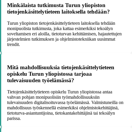
Minkälaista tutkimusta Turun yliopiston
tietojenkäsittelytieteen laitoksella tehdään?
Turun yliopiston tietojenkäsittelytieteen laitoksella tehdään
monipuolista tutkimusta, joka kattaa esimerkiksi tekoälyn
soveltamisen eri aloilla, tietoturvan kehittämisen, hajautettujen
järjestelmien tutkimuksen ja ohjelmistotekniikan uusimmat
trendit.
Mitä mahdollisuuksia tietojenkäsittelytieteen
opiskelu Turun yliopistossa tarjoaa
tulevaisuuden työelämässä?
Tietojenkäsittelytieteen opiskelu Turun yliopistossa antaa
vahvan pohjan monipuolisiin työmahdollisuuksiin
tulevaisuuden digitalisoituvassa työelämässä. Valmistuneilla on
mahdollisuus työskennellä esimerkiksi ohjelmistokehittäjinä,
tietoturva-asiantuntijoina, tietokantakehittäjinä tai tekoälyn
parissa.