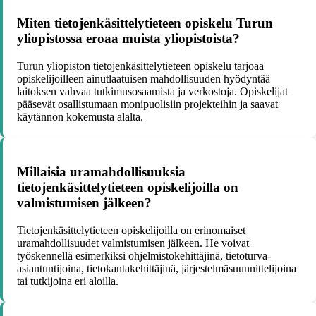
Miten tietojenkäsittelytieteen opiskelu Turun
yliopistossa eroaa muista yliopistoista?
Turun yliopiston tietojenkäsittelytieteen opiskelu tarjoaa
opiskelijoilleen ainutlaatuisen mahdollisuuden hyödyntää
laitoksen vahvaa tutkimusosaamista ja verkostoja. Opiskelijat
pääsevät osallistumaan monipuolisiin projekteihin ja saavat
käytännön kokemusta alalta.
Millaisia uramahdollisuuksia
tietojenkäsittelytieteen opiskelijoilla on
valmistumisen jälkeen?
Tietojenkäsittelytieteen opiskelijoilla on erinomaiset
uramahdollisuudet valmistumisen jälkeen. He voivat
työskennellä esimerkiksi ohjelmistokehittäjinä, tietoturva-
asiantuntijoina, tietokantakehittäjinä, järjestelmäsuunnittelijoina
tai tutkijoina eri aloilla.