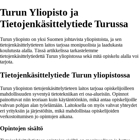
Turun Yliopisto ja
Tietojenkäsittelytiede Turussa
Turun yliopisto on yksi Suomen johtavista yliopistoista, ja sen
tietojenkäsittelytieteen laitos tarjoaa monipuolista ja laadukasta
koulutusta alalla. Tässä artikkelissa tarkastelemme
tietojenkäsittelytiedettä Turun yliopistossa sekä mitä opiskelu alalla voi
tarjota.
Tietojenkäsittelytiede Turun yliopistossa
Turun yliopiston tietojenkäsittelytieteen laitos tarjoaa opiskelijoilleen
mahdollisuuden syventyä tietotekniikan eri osa-alueisiin. Opinnot
painottuvat niin teoriaan kuin käytäntöönkin, mikä antaa opiskelijoille
vahvan pohjan alan työelämään. Laitoksella on myös vahvat yhteydet
eri yrityksiin ja järjestöihin, mikä mahdollistaa opiskelijoiden
verkostoitumisen jo opintojen aikana.
Opintojen sisältö