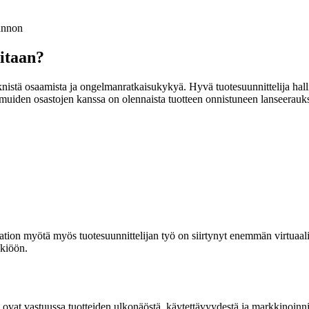
tannon
ditaan?
eknistä osaamista ja ongelmanratkaisukykyä. Hyvä tuotesuunnittelija halli
 muiden osastojen kanssa on olennaista tuotteen onnistuneen lanseerauk
saation myötä myös tuotesuunnittelijan työ on siirtynyt enemmän virtuaa
skiöön.
ovat vastuussa tuotteiden ulkonäöstä, käytettävyydestä ja markkinoinnis