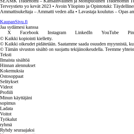
SEAMK Tradenomi – Kansainvälinen ja Monipuolinen Tradenomin Tu
Terveystieto yo kevät 2023
•
Avoin Yliopisto ja Opintotuki: Täydellin
Ammattisukeltaja – Ammatti veden alla
•
Lavastaja koulutus – Opas am
KaupanSivu.fi
Jaa sydämesi kanssa
X
Facebook
Instagram
LinkedIn
YouTube
Pin
© Kaikki kopiointi kielletty.
© Kaikki oikeudet pidätetään. Saatamme saada osuuden myynnistä, kun t
© Tämän sivuston sisältö on suojattu tekijänoikeudella. Teemme yhtei
Teksti
Ilmaista sisältöä
Hinnan alennukset
Kokemuksia
Ostosoppaat
Selitykset
Videot
Profiili
Minun käyttäjäni
sopimus
Ladata
Voitot
Työkalut
ryhmä
Ryhdy seuraajaksi