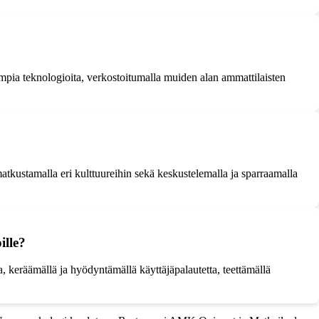
simpia teknologioita, verkostoitumalla muiden alan ammattilaisten
matkustamalla eri kulttuureihin sekä keskustelemalla ja sparraamalla
ille?
a, keräämällä ja hyödyntämällä käyttäjäpalautetta, teettämällä