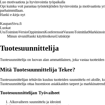
Luo motivaatiota ja hyvinvointia työpaikalla
Opi kuinka voit parantaa työntekijöiden hyvinvointia ja motivaatiota yrity
parhaimmillaan.
Hanki e-kirja nyt
KaupanSivu.fi
Luokat
Ura
Toimisto
Versio
Oppiminen
Konferenssit
Varasto
Toimitilat
Markkinoin
Minun sivuni
Hanki käyttöoikeus
Uutiskirje
Tuotesuunnittelija
Tuotesuunnittelija on luovan alan ammattilainen, joka vastaa tuotteiden
Mitä Tuotesuunnittelija Tekee?
Tuotesuunnittelijan tehtäviin kuuluu tuotteiden suunnittelu eri aloille, k
Tuotesuunnittelija ottaa huomioon asiakkaiden tarpeet ja markkinatrendit
Tuotesuunnittelijan Työvaiheet
Alkuvaiheen suunnittelu ja ideointi