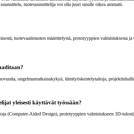
suunnittelu, tuotesuunnittelija voi olla juuri sinulle oikea ammatti.
misestä, tuotevaatimusten määrittelystä, prototyyppien valmistuksesta ja 
vaaditaan?
luovuutta, ongelmanratkaisukykyä, tiimityöskentelytaitoja, projektinhall
lijat yleisesti käyttävät työssään?
a (Computer-Aided Design), prototyyppien valmistukseen 3D-tulostimia, 