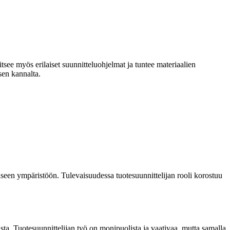
tsee myös erilaiset suunnitteluohjelmat ja tuntee materiaalien
sen kannalta.
liseen ympäristöön. Tulevaisuudessa tuotesuunnittelijan rooli korostuu
ta. Tuotesuunnittelijan työ on monipuolista ja vaativaa, mutta samalla