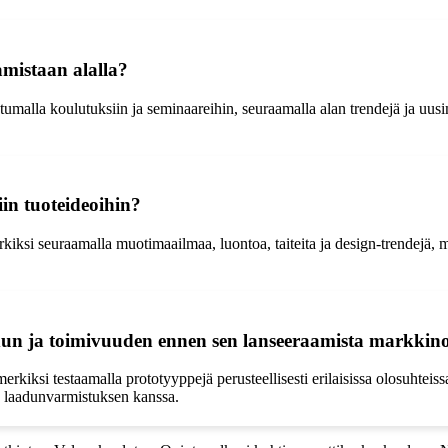
amistaan alalla?
istumalla koulutuksiin ja seminaareihin, seuraamalla alan trendejä ja uu
iin tuoteideoihin?
erkiksi seuraamalla muotimaailmaa, luontoa, taiteita ja design-trendejä, 
adun ja toimivuuden ennen sen lanseeraamista markkino
rkiksi testaamalla prototyyppejä perusteellisesti erilaisissa olosuhteiss
 ja laadunvarmistuksen kanssa.