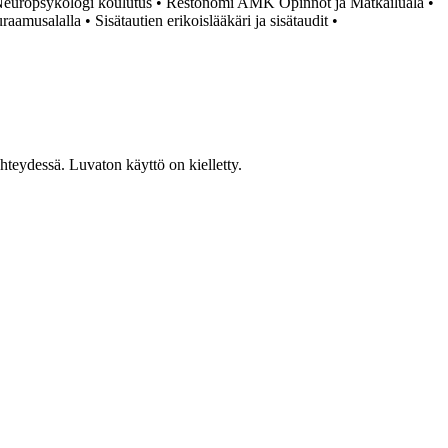
europsykologi koulutus
•
Restonomi AMK Opinnot ja Matkailuala
•
raamusalalla
•
Sisätautien erikoislääkäri ja sisätaudit
•
teydessä. Luvaton käyttö on kielletty.