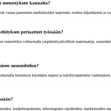
en menestyksen kannalta?
tuote vastaa paremmin markkinoiden tarpeisiin, erottuu kilpailijoista ja v
ehityksen periaatteet työssään?
 esimerkiksi valitsemalla ympäristöystävällisiä materiaaleja, suunnittelem
misen suunnittelun?
 ottamalla huomioon käyttäjien tarpeet ja käyttöympäristön vaatimukset,
össään?
ineiden, budjettirajoitusten, teknologisten rajoitteiden, markkinoiden mu