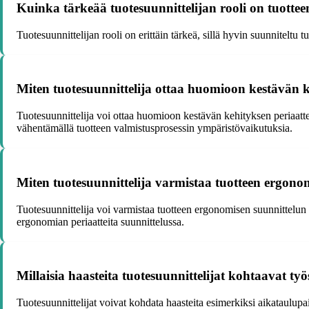
Kuinka tärkeää tuotesuunnittelijan rooli on tuotte
Tuotesuunnittelijan rooli on erittäin tärkeä, sillä hyvin suunniteltu 
Miten tuotesuunnittelija ottaa huomioon kestävän k
Tuotesuunnittelija voi ottaa huomioon kestävän kehityksen periaatteet
vähentämällä tuotteen valmistusprosessin ympäristövaikutuksia.
Miten tuotesuunnittelija varmistaa tuotteen ergono
Tuotesuunnittelija voi varmistaa tuotteen ergonomisen suunnittelun
ergonomian periaatteita suunnittelussa.
Millaisia haasteita tuotesuunnittelijat kohtaavat ty
Tuotesuunnittelijat voivat kohdata haasteita esimerkiksi aikataulupa