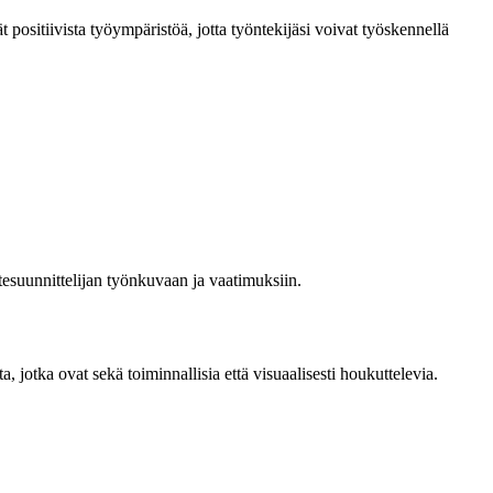
t positiivista työympäristöä, jotta työntekijäsi voivat työskennellä
tesuunnittelijan työnkuvaan ja vaatimuksiin.
a, jotka ovat sekä toiminnallisia että visuaalisesti houkuttelevia.