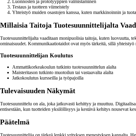
Luonnosten ja prototyyppien valmistaminen
Testaus ja tuotteen viimeistely
Yhteistyö muiden osastojen kanssa, kuten markkinoinnin ja tuo
Millaisia Taitoja Tuotesuunnittelijalta Vaa
Tuotesuunnittelijalta vaaditaan monipuolisia taitoja, kuten luovuutta, t
ominaisuudet. Kommunikaatiotaidot ovat myös tärkeitä, sillä yhteistyö
Tuotesuunnittelijan Koulutus
Ammattikorkeakoulun tutkinto tuotesuunnittelun alalta
Maisteritason tutkinto muotoilun tai vastaavalta alalta
Jatkokoulutus kursseilla ja työpajoilla
Tulevaisuuden Näkymät
Tuotesuunnittelu on ala, joka jatkuvasti kehittyy ja muuttuu. Digitaali
entisestään, kun tuotteiden yksilöllisyys ja kestävä kehitys nousevat ke
Päätelmä
Tuotesuunnittelija on tärkeä lenkki yrityksen menestyksen kannalta. He 