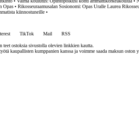
tkinto
•
Valma koulutus: Opintopolkusi kohti ammattikorkeakoulua
•
N
en Opas
•
Rikosseuraamusalan Sosionomi: Opas Uralle Laurea Rikosseu
matista kiinnostuneille
•
terest
TikTok
Mail
RSS
eet ostoksia sivustolla olevien linkkien kautta.
styötä kaupallisten kumppanien kanssa ja voimme saada maksun oston yh