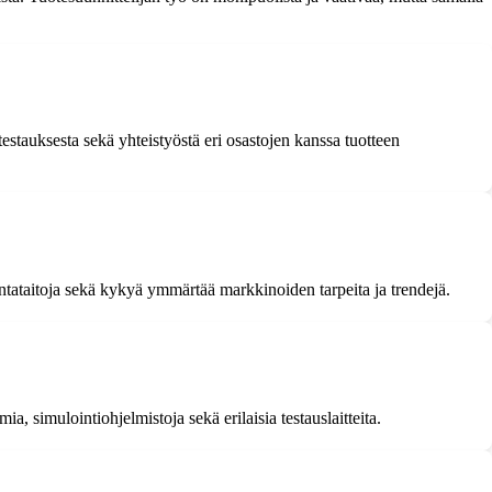
testauksesta sekä yhteistyöstä eri osastojen kanssa tuotteen
intataitoja sekä kykyä ymmärtää markkinoiden tarpeita ja trendejä.
simulointiohjelmistoja sekä erilaisia testauslaitteita.