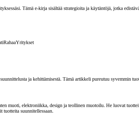
ksessäsi. Tämä e-kirja sisältää strategioita ja käytäntöjä, jotka edistävä
ti
Rahaa
Yritykset
 suunnittelusta ja kehittämisestä. Tämä artikkeli pureutuu syvemmin tuo
uten muoti, elektroniikka, design ja teollinen muotoilu. He luovat tuotteit
 tuotteita suunnitellessaan.