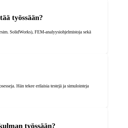
ttää työssään?
a (esim. SolidWorks), FEM-analyysiohjelmistoja sekä
sesseja. Hän tekee erilaisia testejä ja simulointeja
ökulman työssään?