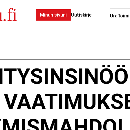
.fi
Minun sivuni
Uutiskirje
Ura
Toimi
TYSINSINÖÖ
 VAATIMUKS
YMISMAHDOL