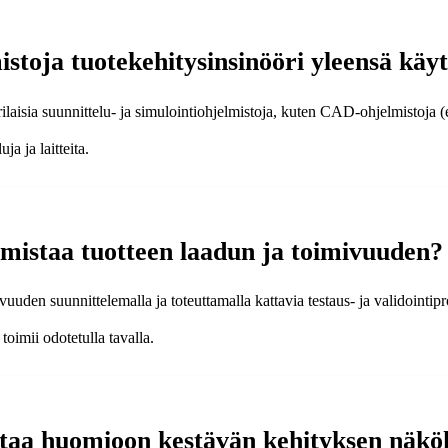
istoja tuotekehitysinsinööri yleensä käy
rilaisia suunnittelu- ja simulointiohjelmistoja, kuten CAD-ohjelmistoj
ja ja laitteita.
rmistaa tuotteen laadun ja toimivuuden?
uuden suunnittelemalla ja toteuttamalla kattavia testaus- ja validointipro
toimii odotetulla tavalla.
ottaa huomioon kestävän kehityksen näk