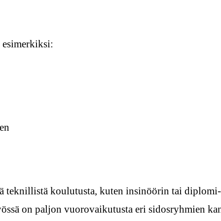
 esimerkiksi:
nen
 teknillistä koulutusta, kuten insinöörin tai diplomi-
 työssä on paljon vuorovaikutusta eri sidosryhmien k