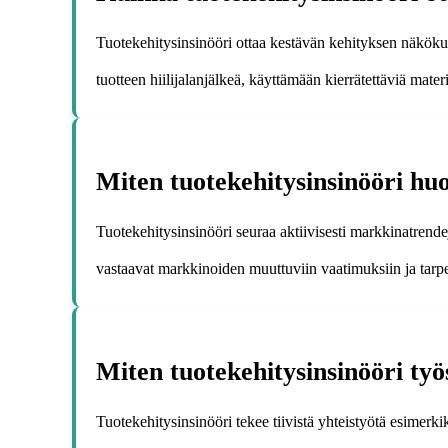
Tuotekehitysinsinööri ottaa kestävän kehityksen näkökul
tuotteen hiilijalanjälkeä, käyttämään kierrätettäviä mat
Miten tuotekehitysinsinööri hu
Tuotekehitysinsinööri seuraa aktiivisesti markkinatrende
vastaavat markkinoiden muuttuviin vaatimuksiin ja tarpe
Miten tuotekehitysinsinööri työ
Tuotekehitysinsinööri tekee tiivistä yhteistyötä esimer