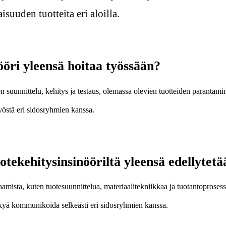
suuden tuotteita eri aloilla.
ööri yleensä hoitaa työssään?
en suunnittelu, kehitys ja testaus, olemassa olevien tuotteiden parantam
työstä eri sidosryhmien kanssa.
uotekehitysinsinööriltä yleensä edellytet
aamista, kuten tuotesuunnittelua, materiaalitekniikkaa ja tuotantoproses
ykyä kommunikoida selkeästi eri sidosryhmien kanssa.