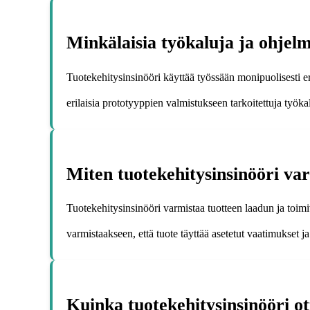
Minkälaisia työkaluja ja ohjelm
Tuotekehitysinsinööri käyttää työssään monipuolisesti e
erilaisia prototyyppien valmistukseen tarkoitettuja työkalu
Miten tuotekehitysinsinööri va
Tuotekehitysinsinööri varmistaa tuotteen laadun ja toimiv
varmistaakseen, että tuote täyttää asetetut vaatimukset ja 
Kuinka tuotekehitysinsinööri 