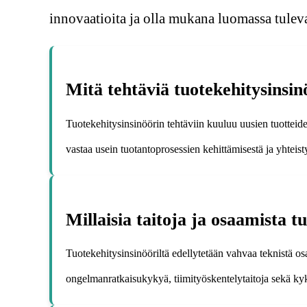
innovaatioita ja olla mukana luomassa tulevai
Mitä tehtäviä tuotekehitysinsin
Tuotekehitysinsinöörin tehtäviin kuuluu uusien tuotteid
vastaa usein tuotantoprosessien kehittämisestä ja yhteis
Millaisia taitoja ja osaamista t
Tuotekehitysinsinööriltä edellytetään vahvaa teknistä os
ongelmanratkaisukykyä, tiimityöskentelytaitoja sekä k