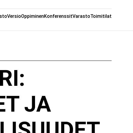
sto
Versio
Oppiminen
Konferenssit
Varasto
Toimitilat
RI:
ET JA
LISUUDET