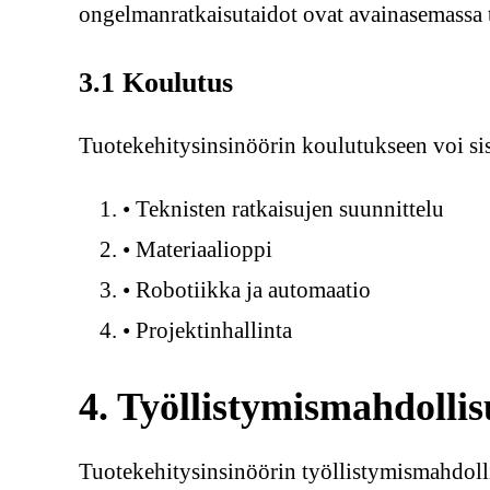
ongelmanratkaisutaidot ovat avainasemassa 
3.1 Koulutus
Tuotekehitysinsinöörin koulutukseen voi sisä
• Teknisten ratkaisujen suunnittelu
• Materiaalioppi
• Robotiikka ja automaatio
• Projektinhallinta
4. Työllistymismahdolli
Tuotekehitysinsinöörin työllistymismahdollis