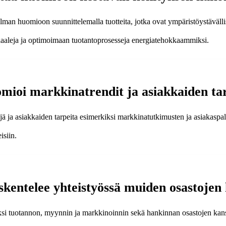
man huomioon suunnittelemalla tuotteita, jotka ovat ympäristöystävälli
eriaaleja ja optimoimaan tuotantoprosesseja energiatehokkaammiksi.
omioi markkinatrendit ja asiakkaiden ta
jä ja asiakkaiden tarpeita esimerkiksi markkinatutkimusten ja asiakaspal
isiin.
skentelee yhteistyössä muiden osastojen
kiksi tuotannon, myynnin ja markkinoinnin sekä hankinnan osastojen kan