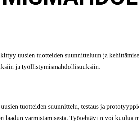
skittyy uusien tuotteiden suunnitteluun ja kehittämis
ksiin ja työllistymismahdollisuuksiin.
uusien tuotteiden suunnittelu, testaus ja prototyypp
een laadun varmistamisesta. Työtehtäviin voi kuulua 