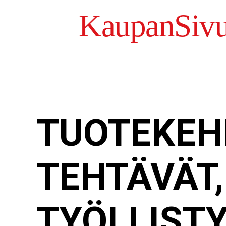
KaupanSivu
TUOTEKEHI
TEHTÄVÄT,
TYÖLLIST