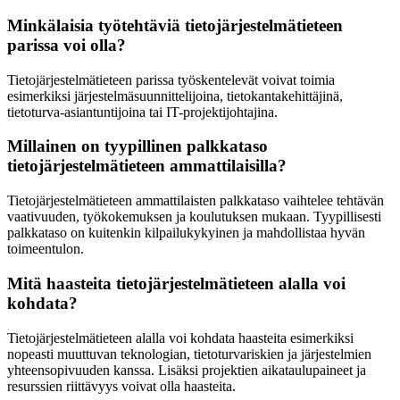
Minkälaisia työtehtäviä tietojärjestelmätieteen
parissa voi olla?
Tietojärjestelmätieteen parissa työskentelevät voivat toimia
esimerkiksi järjestelmäsuunnittelijoina, tietokantakehittäjinä,
tietoturva-asiantuntijoina tai IT-projektijohtajina.
Millainen on tyypillinen palkkataso
tietojärjestelmätieteen ammattilaisilla?
Tietojärjestelmätieteen ammattilaisten palkkataso vaihtelee tehtävän
vaativuuden, työkokemuksen ja koulutuksen mukaan. Tyypillisesti
palkkataso on kuitenkin kilpailukykyinen ja mahdollistaa hyvän
toimeentulon.
Mitä haasteita tietojärjestelmätieteen alalla voi
kohdata?
Tietojärjestelmätieteen alalla voi kohdata haasteita esimerkiksi
nopeasti muuttuvan teknologian, tietoturvariskien ja järjestelmien
yhteensopivuuden kanssa. Lisäksi projektien aikataulupaineet ja
resurssien riittävyys voivat olla haasteita.