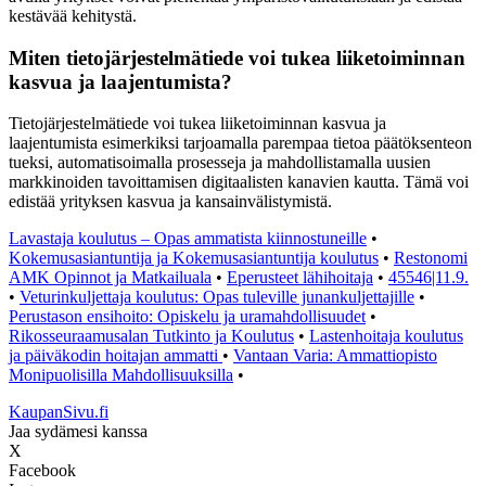
kestävää kehitystä.
Miten tietojärjestelmätiede voi tukea liiketoiminnan
kasvua ja laajentumista?
Tietojärjestelmätiede voi tukea liiketoiminnan kasvua ja
laajentumista esimerkiksi tarjoamalla parempaa tietoa päätöksenteon
tueksi, automatisoimalla prosesseja ja mahdollistamalla uusien
markkinoiden tavoittamisen digitaalisten kanavien kautta. Tämä voi
edistää yrityksen kasvua ja kansainvälistymistä.
Lavastaja koulutus – Opas ammatista kiinnostuneille
•
Kokemusasiantuntija ja Kokemusasiantuntija koulutus
•
Restonomi
AMK Opinnot ja Matkailuala
•
Eperusteet lähihoitaja
•
45546|11.9.
•
Veturinkuljettaja koulutus: Opas tuleville junankuljettajille
•
Perustason ensihoito: Opiskelu ja uramahdollisuudet
•
Rikosseuraamusalan Tutkinto ja Koulutus
•
Lastenhoitaja koulutus
ja päiväkodin hoitajan ammatti
•
Vantaan Varia: Ammattiopisto
Monipuolisilla Mahdollisuuksilla
•
KaupanSivu.fi
Jaa sydämesi kanssa
X
Facebook