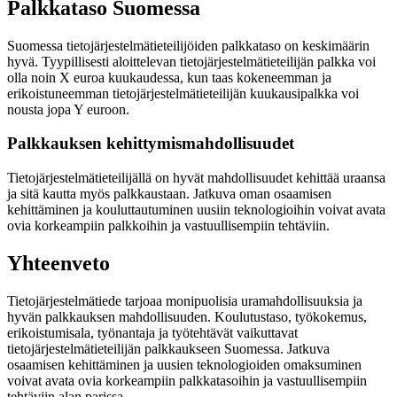
Palkkataso Suomessa
Suomessa tietojärjestelmätieteilijöiden palkkataso on keskimäärin
hyvä. Tyypillisesti aloittelevan tietojärjestelmätieteilijän palkka voi
olla noin X euroa kuukaudessa, kun taas kokeneemman ja
erikoistuneemman tietojärjestelmätieteilijän kuukausipalkka voi
nousta jopa Y euroon.
Palkkauksen kehittymismahdollisuudet
Tietojärjestelmätieteilijällä on hyvät mahdollisuudet kehittää uraansa
ja sitä kautta myös palkkaustaan. Jatkuva oman osaamisen
kehittäminen ja kouluttautuminen uusiin teknologioihin voivat avata
ovia korkeampiin palkkoihin ja vastuullisempiin tehtäviin.
Yhteenveto
Tietojärjestelmätiede tarjoaa monipuolisia uramahdollisuuksia ja
hyvän palkkauksen mahdollisuuden. Koulutustaso, työkokemus,
erikoistumisala, työnantaja ja työtehtävät vaikuttavat
tietojärjestelmätieteilijän palkkaukseen Suomessa. Jatkuva
osaamisen kehittäminen ja uusien teknologioiden omaksuminen
voivat avata ovia korkeampiin palkkatasoihin ja vastuullisempiin
tehtäviin alan parissa.