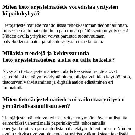
Miten tietojärjestelmätiede voi edistää yritysten
kilpailukykyä?
Tietojärjestelmätiede mahdollistaa tehokkaamman tiedonhallinnan,
prosessien automatisoinnin ja paremman päätöksenteon yrityksissä.
Näiden avulla yritykset voivat parantaa tuottavuuttaan,
palveluidensa laatua ja kilpailukykyään markkinoilla.
Millaisia trendejä ja kehityssuuntia
tietojärjestelmätieteen alalla on tällä hetkellä?
Nykyisin tietojärjestelmätieteen alalla keskeisiä trendejä ovat
esimerkiksi tekoälyn hyödyntäminen, pilvipalveluiden käyttöönotto,
tietoturvan vahvistaminen ja digitalisaation edistäminen eri
toimialoilla.
Miten tietojärjestelmätiede voi vaikuttaa yritysten
ympäristövastuullisuuteen?
Tietojärjestelmätiede voi edistää yritysten ympäristövastuullisuutta
esimerkiksi vähentämällä paperinkäyttöä, tehostamalla
energiankulutusta ja mahdollistamalla etätyön toteuttamisen. Näiden
avulla yritykset voivat pienentää ympäristövaikutuksiaan ja edistää