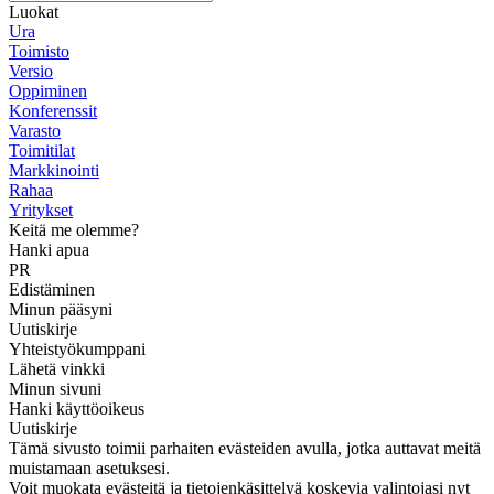
Luokat
Ura
Toimisto
Versio
Oppiminen
Konferenssit
Varasto
Toimitilat
Markkinointi
Rahaa
Yritykset
Keitä me olemme?
Hanki apua
PR
Edistäminen
Minun pääsyni
Uutiskirje
Yhteistyökumppani
Lähetä vinkki
Minun sivuni
Hanki käyttöoikeus
Uutiskirje
Tämä sivusto toimii parhaiten evästeiden avulla, jotka auttavat meitä
muistamaan asetuksesi.
Voit muokata evästeitä ja tietojenkäsittelyä koskevia valintojasi nyt