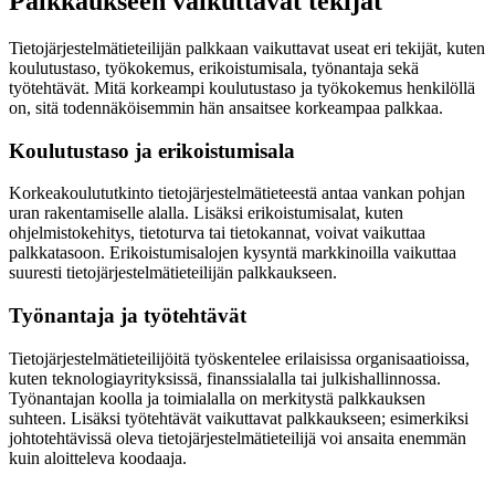
Palkkaukseen vaikuttavat tekijät
Tietojärjestelmätieteilijän palkkaan vaikuttavat useat eri tekijät, kuten
koulutustaso, työkokemus, erikoistumisala, työnantaja sekä
työtehtävät. Mitä korkeampi koulutustaso ja työkokemus henkilöllä
on, sitä todennäköisemmin hän ansaitsee korkeampaa palkkaa.
Koulutustaso ja erikoistumisala
Korkeakoulututkinto tietojärjestelmätieteestä antaa vankan pohjan
uran rakentamiselle alalla. Lisäksi erikoistumisalat, kuten
ohjelmistokehitys, tietoturva tai tietokannat, voivat vaikuttaa
palkkatasoon. Erikoistumisalojen kysyntä markkinoilla vaikuttaa
suuresti tietojärjestelmätieteilijän palkkaukseen.
Työnantaja ja työtehtävät
Tietojärjestelmätieteilijöitä työskentelee erilaisissa organisaatioissa,
kuten teknologiayrityksissä, finanssialalla tai julkishallinnossa.
Työnantajan koolla ja toimialalla on merkitystä palkkauksen
suhteen. Lisäksi työtehtävät vaikuttavat palkkaukseen; esimerkiksi
johtotehtävissä oleva tietojärjestelmätieteilijä voi ansaita enemmän
kuin aloitteleva koodaaja.