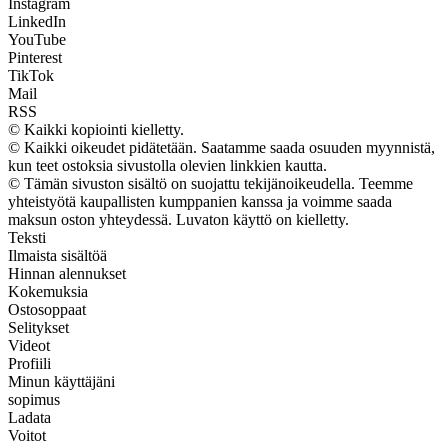
Instagram
LinkedIn
YouTube
Pinterest
TikTok
Mail
RSS
© Kaikki kopiointi kielletty.
© Kaikki oikeudet pidätetään. Saatamme saada osuuden myynnistä,
kun teet ostoksia sivustolla olevien linkkien kautta.
© Tämän sivuston sisältö on suojattu tekijänoikeudella. Teemme
yhteistyötä kaupallisten kumppanien kanssa ja voimme saada
maksun oston yhteydessä. Luvaton käyttö on kielletty.
Teksti
Ilmaista sisältöä
Hinnan alennukset
Kokemuksia
Ostosoppaat
Selitykset
Videot
Profiili
Minun käyttäjäni
sopimus
Ladata
Voitot