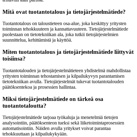
Mitä ovat tuotantotalous ja tietojärjestelmätiede?
Tuotantotalous on taloustieteen osa-alue, joka keskittyy yritysten
toiminnan tehokkuuteen ja kannattavuuteen. Tietojärjestelmätiede
puolestaan on tietotekniikan ala, joka tutkii tietojärjestelmien
suunnittelua, kehittämistä ja käyttöä.
Miten tuotantotalous ja tietojärjestelmätiede liittyvät
toisiinsa?
Tuotantotalouden ja tietojärjestelmätieteen yhdistelmä mahdollistaa
yritysten toiminnan tehostamisen ja kilpailukyvyn parantamisen
tietotekniikan avulla. Tietojärjestelmät tukevat tuotantotalouden
päätöksentekoa ja prosessien hallintaa.
Miksi tietojärjestelmätiede on tärkeä osa
tuotantotaloutta?
Tietojärjestelmätiede tarjoaa työkaluja ja menetelmiä tietojen
analysointiin, päätöksenteon tueksi sekä liiketoimintaprosessien
automatisointiin. Näiden avulla yritykset voivat parantaa
tehokkuuttaan ja kilpailukykyään.