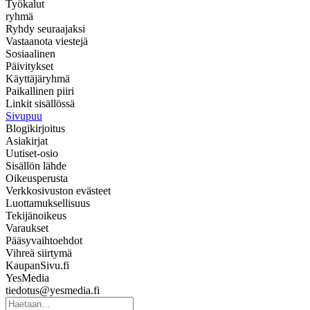
Työkalut
ryhmä
Ryhdy seuraajaksi
Vastaanota viestejä
Sosiaalinen
Päivitykset
Käyttäjäryhmä
Paikallinen piiri
Linkit sisällössä
Sivupuu
Blogikirjoitus
Asiakirjat
Uutiset-osio
Sisällön lähde
Oikeusperusta
Verkkosivuston evästeet
Luottamuksellisuus
Tekijänoikeus
Varaukset
Pääsyvaihtoehdot
Vihreä siirtymä
KaupanSivu.fi
YesMedia
tiedotus@yesmedia.fi