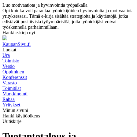
Luo motivaatiota ja hyvinvointia työpaikalla
Opi kuinka voit parantaa työntekijöiden hyvinvointia ja motivaatiota
yrityksessäsi. Tämä e-kirja sisältää strategioita ja käytäntöjä, jotka
edistävät positiivista työympäristöä, jotta työntekijäsi voivat
työskennellä parhaimmillaan.
Hanki e-kirja nyt
KaupanSivu.fi
Luokat
Ura
Toimisto
Versio
Oppiminen
Konferenssit
Varasto
Toimitilat
Markkinointi
Rahaa
Yritykset
Minun sivuni
Hanki käyttöoikeus
Uutiskirje
Tuotantotalous ja