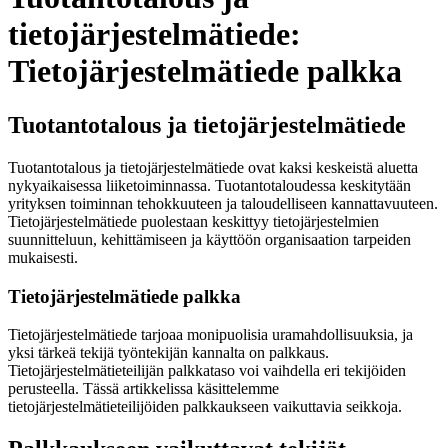
tietojärjestelmätiede:
Tietojärjestelmätiede palkka
Tuotantotalous ja tietojärjestelmätiede
Tuotantotalous ja tietojärjestelmätiede ovat kaksi keskeistä aluetta
nykyaikaisessa liiketoiminnassa. Tuotantotaloudessa keskitytään
yrityksen toiminnan tehokkuuteen ja taloudelliseen kannattavuuteen.
Tietojärjestelmätiede puolestaan keskittyy tietojärjestelmien
suunnitteluun, kehittämiseen ja käyttöön organisaation tarpeiden
mukaisesti.
Tietojärjestelmätiede palkka
Tietojärjestelmätiede tarjoaa monipuolisia uramahdollisuuksia, ja
yksi tärkeä tekijä työntekijän kannalta on palkkaus.
Tietojärjestelmätieteilijän palkkataso voi vaihdella eri tekijöiden
perusteella. Tässä artikkelissa käsittelemme
tietojärjestelmätieteilijöiden palkkaukseen vaikuttavia seikkoja.