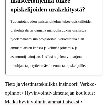
maisteriohjelma tukee
opiskelijoiden urakehitystä?
Tuotantotalouden maisteriohjelma tukee opiskelijoiden
urakehitystä tarjoamalla mahdollisuuksia osallistua
työelämälähtöisiin projekteihin, verkostoitua alan
ammattilaisten kanssa ja kehittää johtamis- ja
asiantuntijataitojaan. Lisäksi ohjelma voi tarjota
uraohjausta ja työelämävalmennusta opiskelijoille.
Tieto ja viestintätekniikka insinööri: Verkko-
opinnot
•
Hyvinvointivalmentajan koulutus:
Matka hyvinvoinnin ammattilaiseksi
•