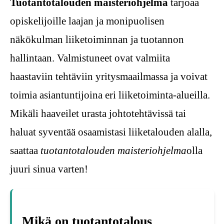
Tuotantotalouden maisteriohjelma
tarjoaa
opiskelijoille laajan ja monipuolisen
näkökulman liiketoiminnan ja tuotannon
hallintaan. Valmistuneet ovat valmiita
haastaviin tehtäviin yritysmaailmassa ja voivat
toimia asiantuntijoina eri liiketoiminta-alueilla.
Mikäli haaveilet urasta johtotehtävissä tai
haluat syventää osaamistasi liiketalouden alalla,
saattaa
tuotantotalouden maisteriohjelma
olla
juuri sinua varten!
Mikä on tuotantotalous