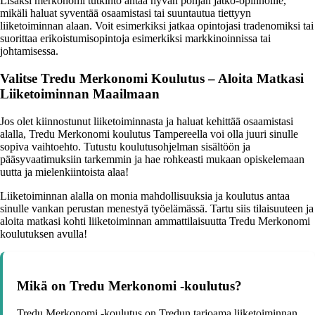
Lisäksi merkonomi tutkinto antaa hyvän pohjan jatko-opinnoille,
mikäli haluat syventää osaamistasi tai suuntautua tiettyyn
liiketoiminnan alaan. Voit esimerkiksi jatkaa opintojasi tradenomiksi tai
suorittaa erikoistumisopintoja esimerkiksi markkinoinnissa tai
johtamisessa.
Valitse Tredu Merkonomi Koulutus – Aloita Matkasi
Liiketoiminnan Maailmaan
Jos olet kiinnostunut liiketoiminnasta ja haluat kehittää osaamistasi
alalla, Tredu Merkonomi koulutus Tampereella voi olla juuri sinulle
sopiva vaihtoehto. Tutustu koulutusohjelman sisältöön ja
pääsyvaatimuksiin tarkemmin ja hae rohkeasti mukaan opiskelemaan
uutta ja mielenkiintoista alaa!
Liiketoiminnan alalla on monia mahdollisuuksia ja koulutus antaa
sinulle vankan perustan menestyä työelämässä. Tartu siis tilaisuuteen ja
aloita matkasi kohti liiketoiminnan ammattilaisuutta Tredu Merkonomi
koulutuksen avulla!
Mikä on Tredu Merkonomi -koulutus?
Tredu Merkonomi -koulutus on Tredun tarjoama liiketoiminnan