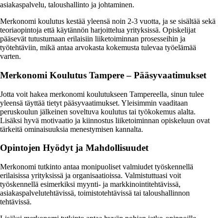
asiakaspalvelu, taloushallinto ja johtaminen.
Merkonomi koulutus kestää yleensä noin 2-3 vuotta, ja se sisältää sekä
teoriaopintoja että käytännön harjoittelua yrityksissä. Opiskelijat
pääsevät tutustumaan erilaisiin liiketoiminnan prosesseihin ja
työtehtäviin, mikä antaa arvokasta kokemusta tulevaa työelämää
varten.
Merkonomi Koulutus Tampere – Pääsyvaatimukset
Jotta voit hakea merkonomi koulutukseen Tampereella, sinun tulee
yleensä täyttää tietyt pääsyvaatimukset. Yleisimmin vaaditaan
peruskoulun jälkeinen soveltuva koulutus tai työkokemus alalta.
Lisäksi hyvä motivaatio ja kiinnostus liiketoiminnan opiskeluun ovat
tärkeitä ominaisuuksia menestymisen kannalta.
Opintojen Hyödyt ja Mahdollisuudet
Merkonomi tutkinto antaa monipuoliset valmiudet työskennellä
erilaisissa yrityksissä ja organisaatioissa. Valmistuttuasi voit
työskennellä esimerkiksi myynti- ja markkinointitehtävissä,
asiakaspalvelutehtävissä, toimistotehtävissä tai taloushallinnon
tehtävissä.