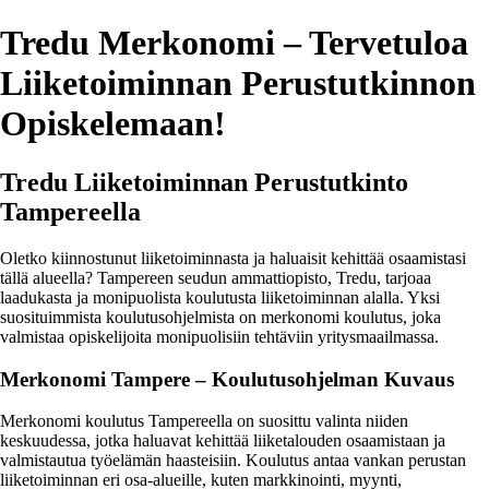
Tredu Merkonomi – Tervetuloa
Liiketoiminnan Perustutkinnon
Opiskelemaan!
Tredu Liiketoiminnan Perustutkinto
Tampereella
Oletko kiinnostunut liiketoiminnasta ja haluaisit kehittää osaamistasi
tällä alueella? Tampereen seudun ammattiopisto, Tredu, tarjoaa
laadukasta ja monipuolista koulutusta liiketoiminnan alalla. Yksi
suosituimmista koulutusohjelmista on merkonomi koulutus, joka
valmistaa opiskelijoita monipuolisiin tehtäviin yritysmaailmassa.
Merkonomi Tampere – Koulutusohjelman Kuvaus
Merkonomi koulutus Tampereella on suosittu valinta niiden
keskuudessa, jotka haluavat kehittää liiketalouden osaamistaan ja
valmistautua työelämän haasteisiin. Koulutus antaa vankan perustan
liiketoiminnan eri osa-alueille, kuten markkinointi, myynti,