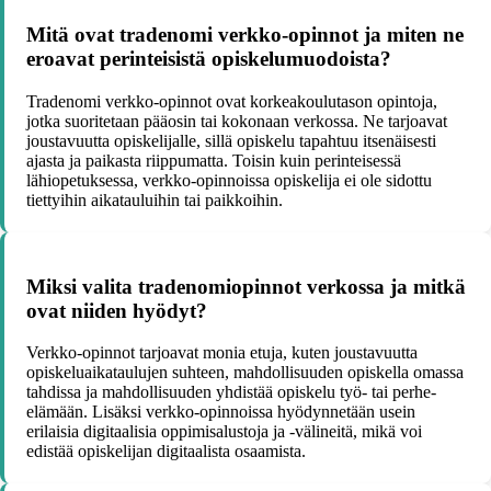
Mitä ovat tradenomi verkko-opinnot ja miten ne
eroavat perinteisistä opiskelumuodoista?
Tradenomi verkko-opinnot ovat korkeakoulutason opintoja,
jotka suoritetaan pääosin tai kokonaan verkossa. Ne tarjoavat
joustavuutta opiskelijalle, sillä opiskelu tapahtuu itsenäisesti
ajasta ja paikasta riippumatta. Toisin kuin perinteisessä
lähiopetuksessa, verkko-opinnoissa opiskelija ei ole sidottu
tiettyihin aikatauluihin tai paikkoihin.
Miksi valita tradenomiopinnot verkossa ja mitkä
ovat niiden hyödyt?
Verkko-opinnot tarjoavat monia etuja, kuten joustavuutta
opiskeluaikataulujen suhteen, mahdollisuuden opiskella omassa
tahdissa ja mahdollisuuden yhdistää opiskelu työ- tai perhe-
elämään. Lisäksi verkko-opinnoissa hyödynnetään usein
erilaisia digitaalisia oppimisalustoja ja -välineitä, mikä voi
edistää opiskelijan digitaalista osaamista.