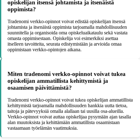
opiskelijan itsensä johtamista ja itsenäistä
oppimista?
Tradenomi verkko-opinnot voivat edistää opiskelijan itsensä
johtamista ja itsenäistä oppimista tarjoamalla mahdollisuuden
suunnitella ja organisoida oma opiskeluaikataulu sekä vastata
omasta oppimisestaan. Opiskelija voi esimerkiksi asettaa
itselleen tavoitteita, seurata edistymistään ja arvioida omaa
oppimistaan verkko-opintojen aikana.
Miten tradenomi verkko-opinnot voivat tukea
opiskelijan ammatillista kehittymistä ja
osaamisen päivittämistä?
Tradenomi verkko-opinnot voivat tukea opiskelijan ammatillista
kehittymistä tarjoamalla mahdollisuuden hankkia uutta tietoa,
taitoja ja pätevyyksiä omalla alallaan tai uusilla osa-alueilla.
Verkko-opinnot voivat auttaa opiskelijaa pysymään ajan tasalla
alan muutoksista ja kehittämään ammatillista osaamistaan
vastaamaan työelämän vaatimuksia.