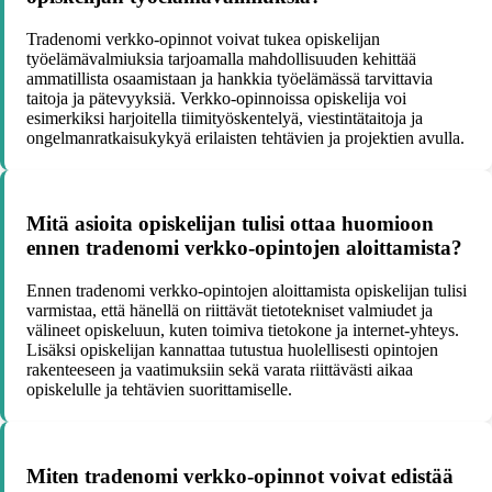
Tradenomi verkko-opinnot voivat tukea opiskelijan
työelämävalmiuksia tarjoamalla mahdollisuuden kehittää
ammatillista osaamistaan ja hankkia työelämässä tarvittavia
taitoja ja pätevyyksiä. Verkko-opinnoissa opiskelija voi
esimerkiksi harjoitella tiimityöskentelyä, viestintätaitoja ja
ongelmanratkaisukykyä erilaisten tehtävien ja projektien avulla.
Mitä asioita opiskelijan tulisi ottaa huomioon
ennen tradenomi verkko-opintojen aloittamista?
Ennen tradenomi verkko-opintojen aloittamista opiskelijan tulisi
varmistaa, että hänellä on riittävät tietotekniset valmiudet ja
välineet opiskeluun, kuten toimiva tietokone ja internet-yhteys.
Lisäksi opiskelijan kannattaa tutustua huolellisesti opintojen
rakenteeseen ja vaatimuksiin sekä varata riittävästi aikaa
opiskelulle ja tehtävien suorittamiselle.
Miten tradenomi verkko-opinnot voivat edistää