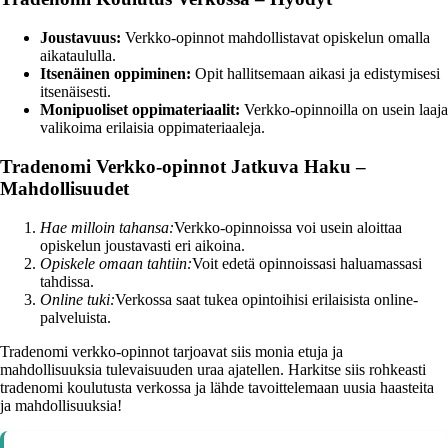
Joustavuus:
Verkko-opinnot mahdollistavat opiskelun omalla
aikataululla.
Itsenäinen oppiminen:
Opit hallitsemaan aikasi ja edistymisesi
itsenäisesti.
Monipuoliset oppimateriaalit:
Verkko-opinnoilla on usein laaja
valikoima erilaisia oppimateriaaleja.
Tradenomi Verkko-opinnot Jatkuva Haku –
Mahdollisuudet
Hae milloin tahansa:
Verkko-opinnoissa voi usein aloittaa
opiskelun joustavasti eri aikoina.
Opiskele omaan tahtiin:
Voit edetä opinnoissasi haluamassasi
tahdissa.
Online tuki:
Verkossa saat tukea opintoihisi erilaisista online-
palveluista.
Tradenomi verkko-opinnot tarjoavat siis monia etuja ja
mahdollisuuksia tulevaisuuden uraa ajatellen. Harkitse siis rohkeasti
tradenomi koulutusta verkossa ja lähde tavoittelemaan uusia haasteita
ja mahdollisuuksia!