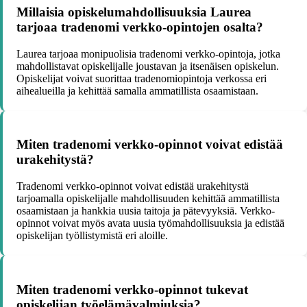
Millaisia opiskelumahdollisuuksia Laurea
tarjoaa tradenomi verkko-opintojen osalta?
Laurea tarjoaa monipuolisia tradenomi verkko-opintoja, jotka
mahdollistavat opiskelijalle joustavan ja itsenäisen opiskelun.
Opiskelijat voivat suorittaa tradenomiopintoja verkossa eri
aihealueilla ja kehittää samalla ammatillista osaamistaan.
Miten tradenomi verkko-opinnot voivat edistää
urakehitystä?
Tradenomi verkko-opinnot voivat edistää urakehitystä
tarjoamalla opiskelijalle mahdollisuuden kehittää ammatillista
osaamistaan ja hankkia uusia taitoja ja pätevyyksiä. Verkko-
opinnot voivat myös avata uusia työmahdollisuuksia ja edistää
opiskelijan työllistymistä eri aloille.
Miten tradenomi verkko-opinnot tukevat
opiskelijan työelämävalmiuksia?