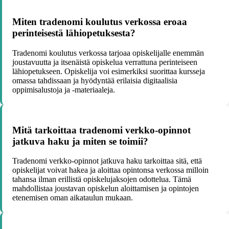
Miten tradenomi koulutus verkossa eroaa
perinteisestä lähiopetuksesta?
Tradenomi koulutus verkossa tarjoaa opiskelijalle enemmän
joustavuutta ja itsenäistä opiskelua verrattuna perinteiseen
lähiopetukseen. Opiskelija voi esimerkiksi suorittaa kursseja
omassa tahdissaan ja hyödyntää erilaisia digitaalisia
oppimisalustoja ja -materiaaleja.
Mitä tarkoittaa tradenomi verkko-opinnot
jatkuva haku ja miten se toimii?
Tradenomi verkko-opinnot jatkuva haku tarkoittaa sitä, että
opiskelijat voivat hakea ja aloittaa opintonsa verkossa milloin
tahansa ilman erillistä opiskelujaksojen odottelua. Tämä
mahdollistaa joustavan opiskelun aloittamisen ja opintojen
etenemisen oman aikataulun mukaan.