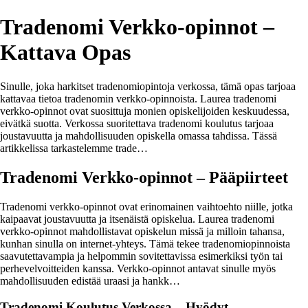
Tradenomi Verkko-opinnot –
Kattava Opas
Sinulle, joka harkitset tradenomiopintoja verkossa, tämä opas tarjoaa
kattavaa tietoa tradenomin verkko-opinnoista. Laurea tradenomi
verkko-opinnot ovat suosittuja monien opiskelijoiden keskuudessa,
eivätkä suotta. Verkossa suoritettava tradenomi koulutus tarjoaa
joustavuutta ja mahdollisuuden opiskella omassa tahdissa. Tässä
artikkelissa tarkastelemme trade…
Tradenomi Verkko-opinnot – Pääpiirteet
Tradenomi verkko-opinnot ovat erinomainen vaihtoehto niille, jotka
kaipaavat joustavuutta ja itsenäistä opiskelua. Laurea tradenomi
verkko-opinnot mahdollistavat opiskelun missä ja milloin tahansa,
kunhan sinulla on internet-yhteys. Tämä tekee tradenomiopinnoista
saavutettavampia ja helpommin sovitettavissa esimerkiksi työn tai
perhevelvoitteiden kanssa. Verkko-opinnot antavat sinulle myös
mahdollisuuden edistää uraasi ja hankk…
Tradenomi Koulutus Verkossa – Hyödyt