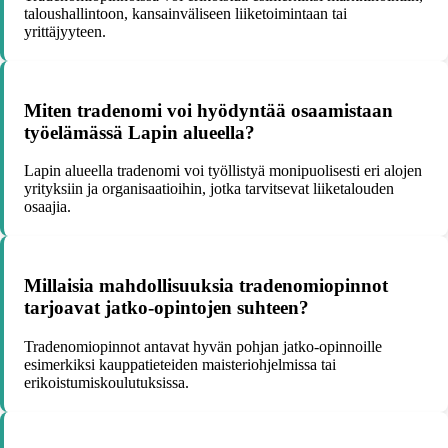
taloushallintoon, kansainväliseen liiketoimintaan tai
yrittäjyyteen.
Miten tradenomi voi hyödyntää osaamistaan
työelämässä Lapin alueella?
Lapin alueella tradenomi voi työllistyä monipuolisesti eri alojen
yrityksiin ja organisaatioihin, jotka tarvitsevat liiketalouden
osaajia.
Millaisia mahdollisuuksia tradenomiopinnot
tarjoavat jatko-opintojen suhteen?
Tradenomiopinnot antavat hyvän pohjan jatko-opinnoille
esimerkiksi kauppatieteiden maisteriohjelmissa tai
erikoistumiskoulutuksissa.