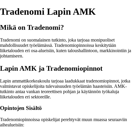
Tradenomi Lapin AMK
Mikä on Tradenomi?
Tradenomi on suomalainen tutkinto, joka tarjoaa monipuoliset
mahdollisuudet työelämässä. Tradenomiopinnoissa keskitytään
liiketalouden eri osa-alueisiin, kuten taloushallintoon, markkinointiin ja
johtamiseen.
Lapin AMK ja Tradenomiopinnot
Lapin ammattikorkeakoulu tarjoaa laadukkaat tradenomiopinnot, jotka
valmistavat opiskelijoita tulevaisuuden työelämän haasteisiin. AMK-
tutkinto antaa vankan teoreettisen pohjan ja käytännön työkaluja
liiketalouden eri sektoreille.
Opintojen Sisältö
Tradenomiopinnoissa opiskelijat perehtyvät muun muassa seuraaviin
aihealueisiin: