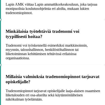
Lapin AMK viittaa Lapin ammattikorkeakouluun, joka tarjoaa
monipuolisia koulutusohjelmia eri aloilta, mukaan lukien
tradenomiopinnot.
Minkälaisia työtehtäviä tradenomi voi
tyypillisesti hoitaa?
Tradenomi voi työskennellä esimerkiksi markkinoinnin,
myynnin, taloushallinnon, henkilöstöhallinnon tai
liiketoiminnan kehittämisen tehtävissä erilaisissa
organisaatioissa.
Millaisia valmiuksia tradenomiopinnot tarjoavat
opiskelijalle?
Tradenomiopinnot tarjoavat opiskelijalle laaja-alaisen osaamisen
liiketalouden eri osa-alueilta sekä käytännönläheisen
näkökulman työelämään.