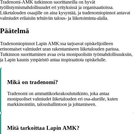
Tradenomi-AMK tutkinnon suorittaneilla on hyvät
työllistymismahdollisuudet eri yrityksissä ja organisaatioissa.
Liiketalouden osaajille on aina kysyntää, ja tradenomiopinnot antavat
valmiudet erilaisiin tehtäviin talous- ja liiketoiminta-alalla.
Päätelmä
Tradenomiopinnot Lapin AMK:ssa tarjoavat opiskelijoilleen
erinomaiset valmiudet uran rakentamiseen liiketalouden parissa.
Tutkinnon suorittaminen avaa ovia monipuolisiin työmahdollisuuksiin,
ja Lapin kaunis ympäristö antaa inspiraatiota opiskelulle.
Mikä on tradenomi?
Tradenomi on ammattikorkeakoulututkinto, joka antaa
monipuoliset valmiudet liiketalouden eri osa-alueille, kuten
markkinointiin, taloushallintoon ja johtamiseen.
Mitä tarkoittaa Lapin AMK?