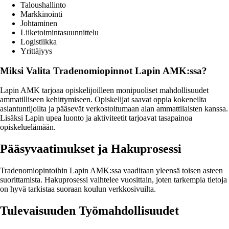
Taloushallinto
Markkinointi
Johtaminen
Liiketoimintasuunnittelu
Logistiikka
Yrittäjyys
Miksi Valita Tradenomiopinnot Lapin AMK:ssa?
Lapin AMK tarjoaa opiskelijoilleen monipuoliset mahdollisuudet
ammatilliseen kehittymiseen. Opiskelijat saavat oppia kokeneilta
asiantuntijoilta ja pääsevät verkostoitumaan alan ammattilaisten kanssa.
Lisäksi Lapin upea luonto ja aktiviteetit tarjoavat tasapainoa
opiskeluelämään.
Pääsyvaatimukset ja Hakuprosessi
Tradenomiopintoihin Lapin AMK:ssa vaaditaan yleensä toisen asteen
suorittamista. Hakuprosessi vaihtelee vuosittain, joten tarkempia tietoja
on hyvä tarkistaa suoraan koulun verkkosivuilta.
Tulevaisuuden Työmahdollisuudet